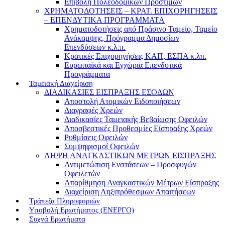
Επιβολή Πολεοδομικών Προστίμων
ΧΡΗΜΑΤΟΔΟΤΗΣΕΙΣ – ΚΡΑΤ. ΕΠΙΧΟΡΗΓΗΣΕΙΣ
– ΕΠΕΝΔΥΤΙΚΑ ΠΡΟΓΡΑΜΜΑΤΑ
Χρηματοδοτήσεις από Πράσινο Ταμείο, Ταμείο
Ανάκαμψης, Πρόγραμμα Δημοσίων
Επενδύσεων κ.λ.π.
Κρατικές Επιχορηγήσεις ΚΑΠ, ΕΣΠΑ κ.λπ.
Ευρωπαϊκά και Εγχώρια Επενδυτικά
Προγράμματα
Ταμειακή Διαχείριση
ΔΙΑΔΙΚΑΣΙΕΣ ΕΙΣΠΡΑΞΗΣ ΕΣΟΔΩΝ
Αποστολή Ατομικών Ειδοποιήσεων
Διαγραφές Χρεών
Διαδικασίες Ταμειακής Βεβαίωσης Οφειλών
Αποσβεστικές Προθεσμίες Είσπραξης Χρεών
Ρυθμίσεις Οφειλών
Συμψηφισμοί Οφειλών
ΛΗΨΗ ΑΝΑΓΚΑΣΤΙΚΩΝ ΜΕΤΡΩΝ ΕΙΣΠΡΑΞΗΣ
Αντιμετώπιση Ενστάσεων – Προσφυγών
Οφειλετών
Απαρίθμηση Αναγκαστικών Μέτρων Είσπραξης
Διαχείριση Ληξιπρόθεσμων Απαιτήσεων
Τράπεζα Πληροφοριών
Υποβολή Ερωτήματος (ΕΝΕΡΓΟ)
Συχνά Ερωτήματα