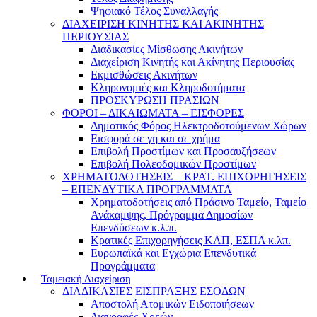
Ψηφιακό Τέλος Συναλλαγής
ΔΙΑΧΕΙΡΙΣΗ ΚΙΝΗΤΗΣ ΚΑΙ ΑΚΙΝΗΤΗΣ
ΠΕΡΙΟΥΣΙΑΣ
Διαδικασίες Μίσθωσης Ακινήτων
Διαχείριση Κινητής και Ακίνητης Περιουσίας
Εκμισθώσεις Ακινήτων
Κληρονομιές και Κληροδοτήματα
ΠΡΟΣΚΥΡΩΣΗ ΠΡΑΣΙΩΝ
ΦΟΡΟΙ – ΔΙΚΑΙΩΜΑΤΑ – ΕΙΣΦΟΡΕΣ
Δημοτικός Φόρος Ηλεκτροδοτούμενων Χώρων
Εισφορά σε γη και σε χρήμα
Επιβολή Προστίμων και Προσαυξήσεων
Επιβολή Πολεοδομικών Προστίμων
ΧΡΗΜΑΤΟΔΟΤΗΣΕΙΣ – ΚΡΑΤ. ΕΠΙΧΟΡΗΓΗΣΕΙΣ
– ΕΠΕΝΔΥΤΙΚΑ ΠΡΟΓΡΑΜΜΑΤΑ
Χρηματοδοτήσεις από Πράσινο Ταμείο, Ταμείο
Ανάκαμψης, Πρόγραμμα Δημοσίων
Επενδύσεων κ.λ.π.
Κρατικές Επιχορηγήσεις ΚΑΠ, ΕΣΠΑ κ.λπ.
Ευρωπαϊκά και Εγχώρια Επενδυτικά
Προγράμματα
Ταμειακή Διαχείριση
ΔΙΑΔΙΚΑΣΙΕΣ ΕΙΣΠΡΑΞΗΣ ΕΣΟΔΩΝ
Αποστολή Ατομικών Ειδοποιήσεων
Διαγραφές Χρεών