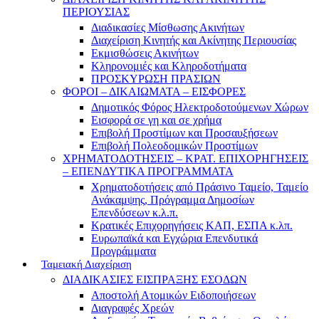
ΠΕΡΙΟΥΣΙΑΣ
Διαδικασίες Μίσθωσης Ακινήτων
Διαχείριση Κινητής και Ακίνητης Περιουσίας
Εκμισθώσεις Ακινήτων
Κληρονομιές και Κληροδοτήματα
ΠΡΟΣΚΥΡΩΣΗ ΠΡΑΣΙΩΝ
ΦΟΡΟΙ – ΔΙΚΑΙΩΜΑΤΑ – ΕΙΣΦΟΡΕΣ
Δημοτικός Φόρος Ηλεκτροδοτούμενων Χώρων
Εισφορά σε γη και σε χρήμα
Επιβολή Προστίμων και Προσαυξήσεων
Επιβολή Πολεοδομικών Προστίμων
ΧΡΗΜΑΤΟΔΟΤΗΣΕΙΣ – ΚΡΑΤ. ΕΠΙΧΟΡΗΓΗΣΕΙΣ
– ΕΠΕΝΔΥΤΙΚΑ ΠΡΟΓΡΑΜΜΑΤΑ
Χρηματοδοτήσεις από Πράσινο Ταμείο, Ταμείο
Ανάκαμψης, Πρόγραμμα Δημοσίων
Επενδύσεων κ.λ.π.
Κρατικές Επιχορηγήσεις ΚΑΠ, ΕΣΠΑ κ.λπ.
Ευρωπαϊκά και Εγχώρια Επενδυτικά
Προγράμματα
Ταμειακή Διαχείριση
ΔΙΑΔΙΚΑΣΙΕΣ ΕΙΣΠΡΑΞΗΣ ΕΣΟΔΩΝ
Αποστολή Ατομικών Ειδοποιήσεων
Διαγραφές Χρεών