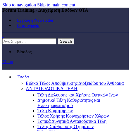
Skip to navigation
Skip to main content
Forum Training - Διαχείριση Εσόδων ΟΤΑ
Εγγραφή Newsletter
Επικοινωνία
Search
Είσοδος
Menu
Έσοδα
Ειδικό Τέλος Αποθήκευσης Διοξειδίου του Άνθρακα
ΑΝΤΑΠΟΔΟΤΙΚΑ ΤΕΛΗ
Τέλη Διέλευσης και Χρήσης Οπτικών Ινων
Δημοτικά Τέλη Καθαριότητας και
Ηλεκτροφωτισμού
Τέλη Κοιμητηρίων
Τέλος Χρήσης Κοινοχρήστων Χώρων
Τοπικά Δυνητικά Ανταποδοτικά Τέλη
Τέλος Στάθμευσης Οχημάτων