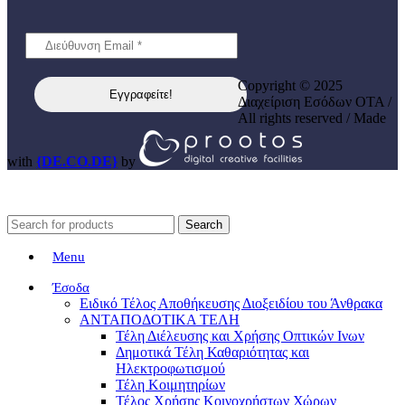
Copyright © 2025
Διαχείριση Εσόδων ΟΤΑ /
All rights reserved / Made
with
{DE.CO.DE}
by
Search
Menu
Έσοδα
Ειδικό Τέλος Αποθήκευσης Διοξειδίου του Άνθρακα
ΑΝΤΑΠΟΔΟΤΙΚΑ ΤΕΛΗ
Τέλη Διέλευσης και Χρήσης Οπτικών Ινων
Δημοτικά Τέλη Καθαριότητας και
Ηλεκτροφωτισμού
Τέλη Κοιμητηρίων
Τέλος Χρήσης Κοινοχρήστων Χώρων