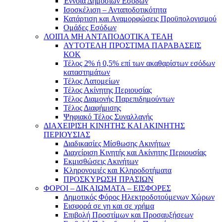
Έννοια Δημοσίων Εσόδων
Ισοσκέλιση – Ανταποδοτικότητα
Κατάρτιση και Αναμορφώσεις Προϋπολογισμού
Ομάδες Εσόδων
ΛΟΙΠΑ ΜΗ ΑΝΤΑΠΟΔΟΤΙΚΑ ΤΕΛΗ
ΑΥΤΟΤΕΛΗ ΠΡΟΣΤΙΜΑ ΠΑΡΑΒΑΣΕΙΣ
ΚΟΚ
Τέλος 2% ή 0,5% επί των ακαθαρίστων εσόδων
καταστημάτων
Τέλος Λατομείων
Τέλος Ακίνητης Περιουσίας
Τέλος Διαμονής Παρεπιδημούντων
Τέλος Διαφήμισης
Ψηφιακό Τέλος Συναλλαγής
ΔΙΑΧΕΙΡΙΣΗ ΚΙΝΗΤΗΣ ΚΑΙ ΑΚΙΝΗΤΗΣ
ΠΕΡΙΟΥΣΙΑΣ
Διαδικασίες Μίσθωσης Ακινήτων
Διαχείριση Κινητής και Ακίνητης Περιουσίας
Εκμισθώσεις Ακινήτων
Κληρονομιές και Κληροδοτήματα
ΠΡΟΣΚΥΡΩΣΗ ΠΡΑΣΙΩΝ
ΦΟΡΟΙ – ΔΙΚΑΙΩΜΑΤΑ – ΕΙΣΦΟΡΕΣ
Δημοτικός Φόρος Ηλεκτροδοτούμενων Χώρων
Εισφορά σε γη και σε χρήμα
Επιβολή Προστίμων και Προσαυξήσεων