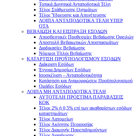
Τοπικά Δυνητικά Ανταποδοτικά Τέλη
Τέλος Στάθμευσης Οχημάτων
Τέλος Ύδρευσης και Αποχέτευσης
ΛΟΙΠΑ ΑΝΤΑΠΟΔΟΤΙΚΑ ΤΕΛΗ ΥΠΕΡ
ΟΤΑ
ΒΕΒΑΙΩΣΗ ΚΑΙ ΕΙΣΠΡΑΞΗ ΕΣΟΔΩΝ
Αποσβεστικές Προθεσμίες Βεβαίωσης Οφειλών
Αποστολή Βεβαιωτικών Αποσπασμάτων
Διαδικασίες Βεβαίωσης
Νόμιμοι Τίτλοι Βεβαίωσης
ΚΑΤΑΡΤΙΣΗ ΠΡΟΫΠΟΛΟΓΙΣΜΟΥ ΕΣΟΔΩΝ
Διάκριση Εσόδων
Έννοια Δημοσίων Εσόδων
Ισοσκέλιση – Ανταποδοτικότητα
Κατάρτιση και Αναμορφώσεις Προϋπολογισμού
Ομάδες Εσόδων
ΛΟΙΠΑ ΜΗ ΑΝΤΑΠΟΔΟΤΙΚΑ ΤΕΛΗ
ΑΥΤΟΤΕΛΗ ΠΡΟΣΤΙΜΑ ΠΑΡΑΒΑΣΕΙΣ
ΚΟΚ
Τέλος 2% ή 0,5% επί των ακαθαρίστων εσόδων
καταστημάτων
Τέλος Λατομείων
Τέλος Ακίνητης Περιουσίας
Τέλος Διαμονής Παρεπιδημούντων
Τέλος Διαφήμισης