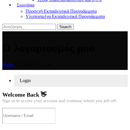
Σεμινάρια
Προσεχή Εκπαιδευτικά Προγράμματα
Υλοποιημένα Εκπαιδευτικά Προγράμματα
Search
Ο λογαριασμός μου
Home
/
Ο λογαριασμός μου
Login
Welcome Back 👋
Sign in to access your account and continue where you left off.