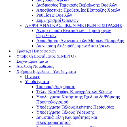
Διαδικασίες Ταμειακής Βεβαίωσης Οφειλών
Αποσβεστικές Προθεσμίες Είσπραξης Χρεών
Ρυθμίσεις Οφειλών
Συμψηφισμοί Οφειλών
ΛΗΨΗ ΑΝΑΓΚΑΣΤΙΚΩΝ ΜΕΤΡΩΝ ΕΙΣΠΡΑΞΗΣ
Αντιμετώπιση Ενστάσεων – Προσφυγών
Οφειλετών
Απαρίθμηση Αναγκαστικών Μέτρων Είσπραξης
Διαχείριση Ληξιπρόθεσμων Απαιτήσεων
Τράπεζα Πληροφοριών
Υποβολή Ερωτήματος (ΕΝΕΡΓΟ)
Συχνά Ερωτήματα
Ανάλυση Νομοθεσίας
Χρήσιμα Εργαλεία – Υποδείγματα
Πίνακες
Υποδείγματα
Ταμειακή Διαχείριση.
Τέλος Κατάληψης Κοινοχρήστων Χώρων
Υποδείγματα Κατάρτισης Σχεδίου & Ψήφισης
Προϋπολογισμού
Υποδείγματα Τέλους Ακίνητης Περιουσίας
Υποδείγματα Τέλους Ύδρευσης
Δημοτικά Τέλη Καθαριότητας και
Ηλεκτροφωτισμού