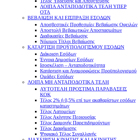
Τέλος Ύδρευσης και Αποχέτευσης
ΛΟΙΠΑ ΑΝΤΑΠΟΔΟΤΙΚΑ ΤΕΛΗ ΥΠΕΡ
ΟΤΑ
ΒΕΒΑΙΩΣΗ ΚΑΙ ΕΙΣΠΡΑΞΗ ΕΣΟΔΩΝ
Αποσβεστικές Προθεσμίες Βεβαίωσης Οφειλών
Αποστολή Βεβαιωτικών Αποσπασμάτων
Διαδικασίες Βεβαίωσης
Νόμιμοι Τίτλοι Βεβαίωσης
ΚΑΤΑΡΤΙΣΗ ΠΡΟΫΠΟΛΟΓΙΣΜΟΥ ΕΣΟΔΩΝ
Διάκριση Εσόδων
Έννοια Δημοσίων Εσόδων
Ισοσκέλιση – Ανταποδοτικότητα
Κατάρτιση και Αναμορφώσεις Προϋπολογισμού
Ομάδες Εσόδων
ΛΟΙΠΑ ΜΗ ΑΝΤΑΠΟΔΟΤΙΚΑ ΤΕΛΗ
ΑΥΤΟΤΕΛΗ ΠΡΟΣΤΙΜΑ ΠΑΡΑΒΑΣΕΙΣ
ΚΟΚ
Τέλος 2% ή 0,5% επί των ακαθαρίστων εσόδων
καταστημάτων
Τέλος Λατομείων
Τέλος Ακίνητης Περιουσίας
Τέλος Διαμονής Παρεπιδημούντων
Τέλος Διαφήμισης
Ψηφιακό Τέλος Συναλλαγής
ΔΙΑΧΕΙΡΙΣΗ ΚΙΝΗΤΗΣ ΚΑΙ ΑΚΙΝΗΤΗΣ