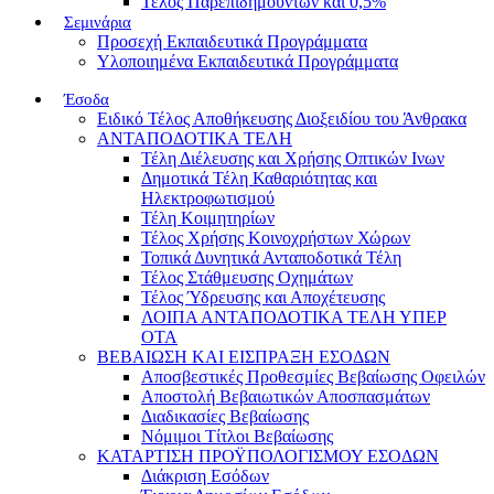
Τέλος Παρεπιδημούντων και 0,5%
Σεμινάρια
Προσεχή Εκπαιδευτικά Προγράμματα
Υλοποιημένα Εκπαιδευτικά Προγράμματα
Έσοδα
Ειδικό Τέλος Αποθήκευσης Διοξειδίου του Άνθρακα
ΑΝΤΑΠΟΔΟΤΙΚΑ ΤΕΛΗ
Τέλη Διέλευσης και Χρήσης Οπτικών Ινων
Δημοτικά Τέλη Καθαριότητας και
Ηλεκτροφωτισμού
Τέλη Κοιμητηρίων
Τέλος Χρήσης Κοινοχρήστων Χώρων
Τοπικά Δυνητικά Ανταποδοτικά Τέλη
Τέλος Στάθμευσης Οχημάτων
Τέλος Ύδρευσης και Αποχέτευσης
ΛΟΙΠΑ ΑΝΤΑΠΟΔΟΤΙΚΑ ΤΕΛΗ ΥΠΕΡ
ΟΤΑ
ΒΕΒΑΙΩΣΗ ΚΑΙ ΕΙΣΠΡΑΞΗ ΕΣΟΔΩΝ
Αποσβεστικές Προθεσμίες Βεβαίωσης Οφειλών
Αποστολή Βεβαιωτικών Αποσπασμάτων
Διαδικασίες Βεβαίωσης
Νόμιμοι Τίτλοι Βεβαίωσης
ΚΑΤΑΡΤΙΣΗ ΠΡΟΫΠΟΛΟΓΙΣΜΟΥ ΕΣΟΔΩΝ
Διάκριση Εσόδων