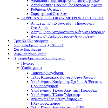
Διαδικασίες Ταμειακής Βεβαίωσης Οφειλών
Αποσβεστικές Προθεσμίες Είσπραξης Χρεών
Ρυθμίσεις Οφειλών
Συμψηφισμοί Οφειλών
ΛΗΨΗ ΑΝΑΓΚΑΣΤΙΚΩΝ ΜΕΤΡΩΝ ΕΙΣΠΡΑΞΗΣ
Αντιμετώπιση Ενστάσεων – Προσφυγών
Οφειλετών
Απαρίθμηση Αναγκαστικών Μέτρων Είσπραξης
Διαχείριση Ληξιπρόθεσμων Απαιτήσεων
Τράπεζα Πληροφοριών
Υποβολή Ερωτήματος (ΕΝΕΡΓΟ)
Συχνά Ερωτήματα
Ανάλυση Νομοθεσίας
Χρήσιμα Εργαλεία – Υποδείγματα
Πίνακες
Υποδείγματα
Ταμειακή Διαχείριση.
Τέλος Κατάληψης Κοινοχρήστων Χώρων
Υποδείγματα Κατάρτισης Σχεδίου & Ψήφισης
Προϋπολογισμού
Υποδείγματα Τέλους Ακίνητης Περιουσίας
Υποδείγματα Τέλους Ύδρευσης
Δημοτικά Τέλη Καθαριότητας και
Ηλεκτροφωτισμού
Τέλος Παρεπιδημούντων και 0,5%