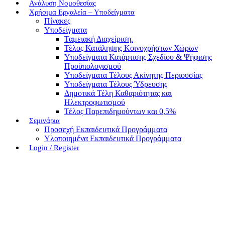
Ανάλυση Νομοθεσίας
Χρήσιμα Εργαλεία – Υποδείγματα
Πίνακες
Υποδείγματα
Ταμειακή Διαχείριση.
Τέλος Κατάληψης Κοινοχρήστων Χώρων
Υποδείγματα Κατάρτισης Σχεδίου & Ψήφισης
Προϋπολογισμού
Υποδείγματα Τέλους Ακίνητης Περιουσίας
Υποδείγματα Τέλους Ύδρευσης
Δημοτικά Τέλη Καθαριότητας και
Ηλεκτροφωτισμού
Τέλος Παρεπιδημούντων και 0,5%
Σεμινάρια
Προσεχή Εκπαιδευτικά Προγράμματα
Υλοποιημένα Εκπαιδευτικά Προγράμματα
Login / Register