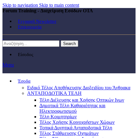
Skip to navigation
Skip to main content
Forum Training - Διαχείριση Εσόδων ΟΤΑ
Εγγραφή Newsletter
Επικοινωνία
Search
Είσοδος
Menu
Έσοδα
Ειδικό Τέλος Αποθήκευσης Διοξειδίου του Άνθρακα
ΑΝΤΑΠΟΔΟΤΙΚΑ ΤΕΛΗ
Τέλη Διέλευσης και Χρήσης Οπτικών Ινων
Δημοτικά Τέλη Καθαριότητας και
Ηλεκτροφωτισμού
Τέλη Κοιμητηρίων
Τέλος Χρήσης Κοινοχρήστων Χώρων
Τοπικά Δυνητικά Ανταποδοτικά Τέλη
Τέλος Στάθμευσης Οχημάτων