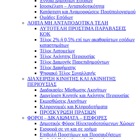
Έννοια Δημοσίων Εσόδων
Ισοσκέλιση – Ανταποδοτικότητα
Κατάρτιση και Αναμορφώσεις Προϋπολογισμού
Ομάδες Εσόδων
ΛΟΙΠΑ ΜΗ ΑΝΤΑΠΟΔΟΤΙΚΑ ΤΕΛΗ
ΑΥΤΟΤΕΛΗ ΠΡΟΣΤΙΜΑ ΠΑΡΑΒΑΣΕΙΣ
ΚΟΚ
Τέλος 2% ή 0,5% επί των ακαθαρίστων εσόδων
καταστημάτων
Τέλος Λατομείων
Τέλος Ακίνητης Περιουσίας
Τέλος Διαμονής Παρεπιδημούντων
Τέλος Διαφήμισης
Ψηφιακό Τέλος Συναλλαγής
ΔΙΑΧΕΙΡΙΣΗ ΚΙΝΗΤΗΣ ΚΑΙ ΑΚΙΝΗΤΗΣ
ΠΕΡΙΟΥΣΙΑΣ
Διαδικασίες Μίσθωσης Ακινήτων
Διαχείριση Κινητής και Ακίνητης Περιουσίας
Εκμισθώσεις Ακινήτων
Κληρονομιές και Κληροδοτήματα
ΠΡΟΣΚΥΡΩΣΗ ΠΡΑΣΙΩΝ
ΦΟΡΟΙ – ΔΙΚΑΙΩΜΑΤΑ – ΕΙΣΦΟΡΕΣ
Δημοτικός Φόρος Ηλεκτροδοτούμενων Χώρων
Εισφορά σε γη και σε χρήμα
Επιβολή Προστίμων και Προσαυξήσεων