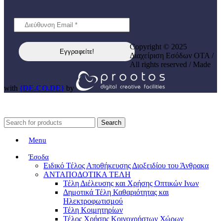
Copyright © 2025
Διαχείριση Εσόδων ΟΤΑ /
All rights reserved / Made
with
{DE.CO.DE}
by
Search
Menu
Έσοδα
Ειδικό Τέλος Αποθήκευσης Διοξειδίου του Άνθρακα
ΑΝΤΑΠΟΔΟΤΙΚΑ ΤΕΛΗ
Τέλη Διέλευσης και Χρήσης Οπτικών Ινων
Δημοτικά Τέλη Καθαριότητας και
Ηλεκτροφωτισμού
Τέλη Κοιμητηρίων
Τέλος Χρήσης Κοινοχρήστων Χώρων