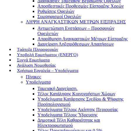
Διαδικασίες Ταμειακής Βεβαίωσης Οφειλών
Αποσβεστικές Προθεσμίες Είσπραξης Χρεών
Ρυθμίσεις Οφειλών
Συμψηφισμοί Οφειλών
ΛΗΨΗ ΑΝΑΓΚΑΣΤΙΚΩΝ ΜΕΤΡΩΝ ΕΙΣΠΡΑΞΗΣ
Αντιμετώπιση Ενστάσεων – Προσφυγών
Οφειλετών
Απαρίθμηση Αναγκαστικών Μέτρων Είσπραξης
Διαχείριση Ληξιπρόθεσμων Απαιτήσεων
Τράπεζα Πληροφοριών
Υποβολή Ερωτήματος (ΕΝΕΡΓΟ)
Συχνά Ερωτήματα
Ανάλυση Νομοθεσίας
Χρήσιμα Εργαλεία – Υποδείγματα
Πίνακες
Υποδείγματα
Ταμειακή Διαχείριση.
Τέλος Κατάληψης Κοινοχρήστων Χώρων
Υποδείγματα Κατάρτισης Σχεδίου & Ψήφισης
Προϋπολογισμού
Υποδείγματα Τέλους Ακίνητης Περιουσίας
Υποδείγματα Τέλους Ύδρευσης
Δημοτικά Τέλη Καθαριότητας και
Ηλεκτροφωτισμού
Τέλος Παρεπιδημούντων και 0,5%