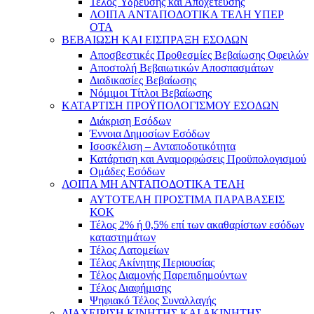
Τέλος Ύδρευσης και Αποχέτευσης
ΛΟΙΠΑ ΑΝΤΑΠΟΔΟΤΙΚΑ ΤΕΛΗ ΥΠΕΡ
ΟΤΑ
ΒΕΒΑΙΩΣΗ ΚΑΙ ΕΙΣΠΡΑΞΗ ΕΣΟΔΩΝ
Αποσβεστικές Προθεσμίες Βεβαίωσης Οφειλών
Αποστολή Βεβαιωτικών Αποσπασμάτων
Διαδικασίες Βεβαίωσης
Νόμιμοι Τίτλοι Βεβαίωσης
ΚΑΤΑΡΤΙΣΗ ΠΡΟΫΠΟΛΟΓΙΣΜΟΥ ΕΣΟΔΩΝ
Διάκριση Εσόδων
Έννοια Δημοσίων Εσόδων
Ισοσκέλιση – Ανταποδοτικότητα
Κατάρτιση και Αναμορφώσεις Προϋπολογισμού
Ομάδες Εσόδων
ΛΟΙΠΑ ΜΗ ΑΝΤΑΠΟΔΟΤΙΚΑ ΤΕΛΗ
ΑΥΤΟΤΕΛΗ ΠΡΟΣΤΙΜΑ ΠΑΡΑΒΑΣΕΙΣ
ΚΟΚ
Τέλος 2% ή 0,5% επί των ακαθαρίστων εσόδων
καταστημάτων
Τέλος Λατομείων
Τέλος Ακίνητης Περιουσίας
Τέλος Διαμονής Παρεπιδημούντων
Τέλος Διαφήμισης
Ψηφιακό Τέλος Συναλλαγής
ΔΙΑΧΕΙΡΙΣΗ ΚΙΝΗΤΗΣ ΚΑΙ ΑΚΙΝΗΤΗΣ