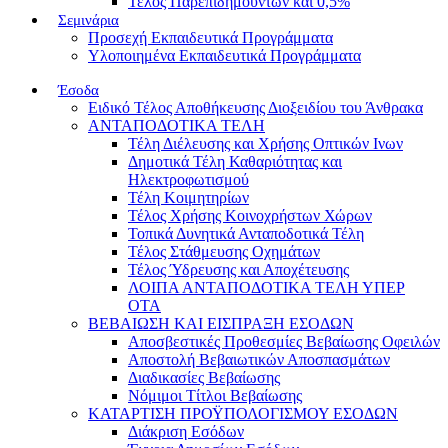
Τέλος Παρεπιδημούντων και 0,5%
Σεμινάρια
Προσεχή Εκπαιδευτικά Προγράμματα
Υλοποιημένα Εκπαιδευτικά Προγράμματα
Έσοδα
Ειδικό Τέλος Αποθήκευσης Διοξειδίου του Άνθρακα
ΑΝΤΑΠΟΔΟΤΙΚΑ ΤΕΛΗ
Τέλη Διέλευσης και Χρήσης Οπτικών Ινων
Δημοτικά Τέλη Καθαριότητας και
Ηλεκτροφωτισμού
Τέλη Κοιμητηρίων
Τέλος Χρήσης Κοινοχρήστων Χώρων
Τοπικά Δυνητικά Ανταποδοτικά Τέλη
Τέλος Στάθμευσης Οχημάτων
Τέλος Ύδρευσης και Αποχέτευσης
ΛΟΙΠΑ ΑΝΤΑΠΟΔΟΤΙΚΑ ΤΕΛΗ ΥΠΕΡ
ΟΤΑ
ΒΕΒΑΙΩΣΗ ΚΑΙ ΕΙΣΠΡΑΞΗ ΕΣΟΔΩΝ
Αποσβεστικές Προθεσμίες Βεβαίωσης Οφειλών
Αποστολή Βεβαιωτικών Αποσπασμάτων
Διαδικασίες Βεβαίωσης
Νόμιμοι Τίτλοι Βεβαίωσης
ΚΑΤΑΡΤΙΣΗ ΠΡΟΫΠΟΛΟΓΙΣΜΟΥ ΕΣΟΔΩΝ
Διάκριση Εσόδων