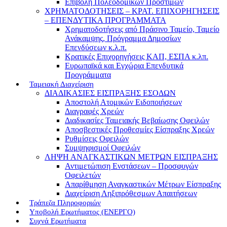
Επιβολή Πολεοδομικών Προστίμων
ΧΡΗΜΑΤΟΔΟΤΗΣΕΙΣ – ΚΡΑΤ. ΕΠΙΧΟΡΗΓΗΣΕΙΣ
– ΕΠΕΝΔΥΤΙΚΑ ΠΡΟΓΡΑΜΜΑΤΑ
Χρηματοδοτήσεις από Πράσινο Ταμείο, Ταμείο
Ανάκαμψης, Πρόγραμμα Δημοσίων
Επενδύσεων κ.λ.π.
Κρατικές Επιχορηγήσεις ΚΑΠ, ΕΣΠΑ κ.λπ.
Ευρωπαϊκά και Εγχώρια Επενδυτικά
Προγράμματα
Ταμειακή Διαχείριση
ΔΙΑΔΙΚΑΣΙΕΣ ΕΙΣΠΡΑΞΗΣ ΕΣΟΔΩΝ
Αποστολή Ατομικών Ειδοποιήσεων
Διαγραφές Χρεών
Διαδικασίες Ταμειακής Βεβαίωσης Οφειλών
Αποσβεστικές Προθεσμίες Είσπραξης Χρεών
Ρυθμίσεις Οφειλών
Συμψηφισμοί Οφειλών
ΛΗΨΗ ΑΝΑΓΚΑΣΤΙΚΩΝ ΜΕΤΡΩΝ ΕΙΣΠΡΑΞΗΣ
Αντιμετώπιση Ενστάσεων – Προσφυγών
Οφειλετών
Απαρίθμηση Αναγκαστικών Μέτρων Είσπραξης
Διαχείριση Ληξιπρόθεσμων Απαιτήσεων
Τράπεζα Πληροφοριών
Υποβολή Ερωτήματος (ΕΝΕΡΓΟ)
Συχνά Ερωτήματα