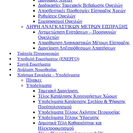
Διαδικασίες Ταμειακής Βεβαίωσης Οφειλών
Αποσβεστικές Προθεσμίες Είσπραξης Χρεών
Ρυθμίσεις Οφειλών
Συμψηφισμοί Οφειλών
ΛΗΨΗ ΑΝΑΓΚΑΣΤΙΚΩΝ ΜΕΤΡΩΝ ΕΙΣΠΡΑΞΗΣ
Αντιμετώπιση Ενστάσεων – Προσφυγών
Οφειλετών
Απαρίθμηση Αναγκαστικών Μέτρων Είσπραξης
Διαχείριση Ληξιπρόθεσμων Απαιτήσεων
Τράπεζα Πληροφοριών
Υποβολή Ερωτήματος (ΕΝΕΡΓΟ)
Συχνά Ερωτήματα
Ανάλυση Νομοθεσίας
Χρήσιμα Εργαλεία – Υποδείγματα
Πίνακες
Υποδείγματα
Ταμειακή Διαχείριση.
Τέλος Κατάληψης Κοινοχρήστων Χώρων
Υποδείγματα Κατάρτισης Σχεδίου & Ψήφισης
Προϋπολογισμού
Υποδείγματα Τέλους Ακίνητης Περιουσίας
Υποδείγματα Τέλους Ύδρευσης
Δημοτικά Τέλη Καθαριότητας και
Ηλεκτροφωτισμού