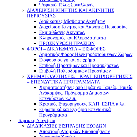
Ψηφιακό Τέλος Συναλλαγής
ΔΙΑΧΕΙΡΙΣΗ ΚΙΝΗΤΗΣ ΚΑΙ ΑΚΙΝΗΤΗΣ
ΠΕΡΙΟΥΣΙΑΣ
Διαδικασίες Μίσθωσης Ακινήτων
Διαχείριση Κινητής και Ακίνητης Περιουσίας
Εκμισθώσεις Ακινήτων
Κληρονομιές και Κληροδοτήματα
ΠΡΟΣΚΥΡΩΣΗ ΠΡΑΣΙΩΝ
ΦΟΡΟΙ – ΔΙΚΑΙΩΜΑΤΑ – ΕΙΣΦΟΡΕΣ
Δημοτικός Φόρος Ηλεκτροδοτούμενων Χώρων
Εισφορά σε γη και σε χρήμα
Επιβολή Προστίμων και Προσαυξήσεων
Επιβολή Πολεοδομικών Προστίμων
ΧΡΗΜΑΤΟΔΟΤΗΣΕΙΣ – ΚΡΑΤ. ΕΠΙΧΟΡΗΓΗΣΕΙΣ
– ΕΠΕΝΔΥΤΙΚΑ ΠΡΟΓΡΑΜΜΑΤΑ
Χρηματοδοτήσεις από Πράσινο Ταμείο, Ταμείο
Ανάκαμψης, Πρόγραμμα Δημοσίων
Επενδύσεων κ.λ.π.
Κρατικές Επιχορηγήσεις ΚΑΠ, ΕΣΠΑ κ.λπ.
Ευρωπαϊκά και Εγχώρια Επενδυτικά
Προγράμματα
Ταμειακή Διαχείριση
ΔΙΑΔΙΚΑΣΙΕΣ ΕΙΣΠΡΑΞΗΣ ΕΣΟΔΩΝ
Αποστολή Ατομικών Ειδοποιήσεων
Διαγραφές Χρεών