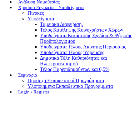
Ανάλυση Νομοθεσίας
Χρήσιμα Εργαλεία – Υποδείγματα
Πίνακες
Υποδείγματα
Ταμειακή Διαχείριση.
Τέλος Κατάληψης Κοινοχρήστων Χώρων
Υποδείγματα Κατάρτισης Σχεδίου & Ψήφισης
Προϋπολογισμού
Υποδείγματα Τέλους Ακίνητης Περιουσίας
Υποδείγματα Τέλους Ύδρευσης
Δημοτικά Τέλη Καθαριότητας και
Ηλεκτροφωτισμού
Τέλος Παρεπιδημούντων και 0,5%
Σεμινάρια
Προσεχή Εκπαιδευτικά Προγράμματα
Υλοποιημένα Εκπαιδευτικά Προγράμματα
Login / Register