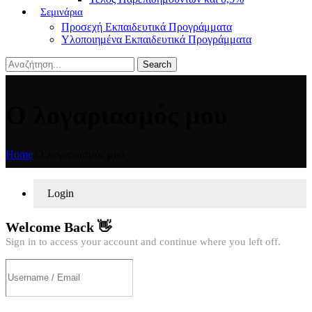
Σεμινάρια
Προσεχή Εκπαιδευτικά Προγράμματα
Υλοποιημένα Εκπαιδευτικά Προγράμματα
Search
Ο λογαριασμός μου
Home
/
Ο λογαριασμός μου
Login
Welcome Back 👋
Sign in to access your account and continue where you left off.