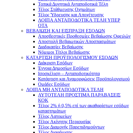
Τοπικά Δυνητικά Ανταποδοτικά Τέλη
Τέλος Στάθμευσης Οχημάτων
Τέλος Ύδρευσης και Αποχέτευσης
ΛΟΙΠΑ ΑΝΤΑΠΟΔΟΤΙΚΑ ΤΕΛΗ ΥΠΕΡ
ΟΤΑ
ΒΕΒΑΙΩΣΗ ΚΑΙ ΕΙΣΠΡΑΞΗ ΕΣΟΔΩΝ
Αποσβεστικές Προθεσμίες Βεβαίωσης Οφειλών
Αποστολή Βεβαιωτικών Αποσπασμάτων
Διαδικασίες Βεβαίωσης
Νόμιμοι Τίτλοι Βεβαίωσης
ΚΑΤΑΡΤΙΣΗ ΠΡΟΫΠΟΛΟΓΙΣΜΟΥ ΕΣΟΔΩΝ
Διάκριση Εσόδων
Έννοια Δημοσίων Εσόδων
Ισοσκέλιση – Ανταποδοτικότητα
Κατάρτιση και Αναμορφώσεις Προϋπολογισμού
Ομάδες Εσόδων
ΛΟΙΠΑ ΜΗ ΑΝΤΑΠΟΔΟΤΙΚΑ ΤΕΛΗ
ΑΥΤΟΤΕΛΗ ΠΡΟΣΤΙΜΑ ΠΑΡΑΒΑΣΕΙΣ
ΚΟΚ
Τέλος 2% ή 0,5% επί των ακαθαρίστων εσόδων
καταστημάτων
Τέλος Λατομείων
Τέλος Ακίνητης Περιουσίας
Τέλος Διαμονής Παρεπιδημούντων
Τέλος Διαφήμισης