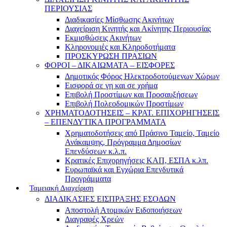
ΠΕΡΙΟΥΣΙΑΣ
Διαδικασίες Μίσθωσης Ακινήτων
Διαχείριση Κινητής και Ακίνητης Περιουσίας
Εκμισθώσεις Ακινήτων
Κληρονομιές και Κληροδοτήματα
ΠΡΟΣΚΥΡΩΣΗ ΠΡΑΣΙΩΝ
ΦΟΡΟΙ – ΔΙΚΑΙΩΜΑΤΑ – ΕΙΣΦΟΡΕΣ
Δημοτικός Φόρος Ηλεκτροδοτούμενων Χώρων
Εισφορά σε γη και σε χρήμα
Επιβολή Προστίμων και Προσαυξήσεων
Επιβολή Πολεοδομικών Προστίμων
ΧΡΗΜΑΤΟΔΟΤΗΣΕΙΣ – ΚΡΑΤ. ΕΠΙΧΟΡΗΓΗΣΕΙΣ
– ΕΠΕΝΔΥΤΙΚΑ ΠΡΟΓΡΑΜΜΑΤΑ
Χρηματοδοτήσεις από Πράσινο Ταμείο, Ταμείο
Ανάκαμψης, Πρόγραμμα Δημοσίων
Επενδύσεων κ.λ.π.
Κρατικές Επιχορηγήσεις ΚΑΠ, ΕΣΠΑ κ.λπ.
Ευρωπαϊκά και Εγχώρια Επενδυτικά
Προγράμματα
Ταμειακή Διαχείριση
ΔΙΑΔΙΚΑΣΙΕΣ ΕΙΣΠΡΑΞΗΣ ΕΣΟΔΩΝ
Αποστολή Ατομικών Ειδοποιήσεων
Διαγραφές Χρεών