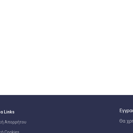
Εγγρα
α Links
Θα χρ
κή Απορρήτου
κή Cookies