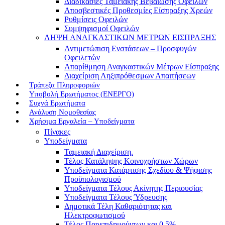
Διαδικασίες Ταμειακής Βεβαίωσης Οφειλών
Αποσβεστικές Προθεσμίες Είσπραξης Χρεών
Ρυθμίσεις Οφειλών
Συμψηφισμοί Οφειλών
ΛΗΨΗ ΑΝΑΓΚΑΣΤΙΚΩΝ ΜΕΤΡΩΝ ΕΙΣΠΡΑΞΗΣ
Αντιμετώπιση Ενστάσεων – Προσφυγών
Οφειλετών
Απαρίθμηση Αναγκαστικών Μέτρων Είσπραξης
Διαχείριση Ληξιπρόθεσμων Απαιτήσεων
Τράπεζα Πληροφοριών
Υποβολή Ερωτήματος (ΕΝΕΡΓΟ)
Συχνά Ερωτήματα
Ανάλυση Νομοθεσίας
Χρήσιμα Εργαλεία – Υποδείγματα
Πίνακες
Υποδείγματα
Ταμειακή Διαχείριση.
Τέλος Κατάληψης Κοινοχρήστων Χώρων
Υποδείγματα Κατάρτισης Σχεδίου & Ψήφισης
Προϋπολογισμού
Υποδείγματα Τέλους Ακίνητης Περιουσίας
Υποδείγματα Τέλους Ύδρευσης
Δημοτικά Τέλη Καθαριότητας και
Ηλεκτροφωτισμού
Τέλος Παρεπιδημούντων και 0,5%