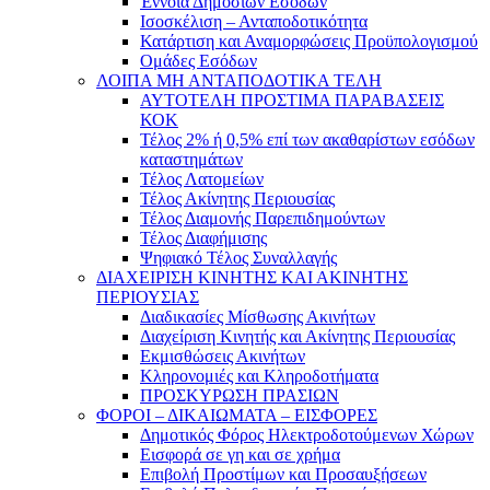
Έννοια Δημοσίων Εσόδων
Ισοσκέλιση – Ανταποδοτικότητα
Κατάρτιση και Αναμορφώσεις Προϋπολογισμού
Ομάδες Εσόδων
ΛΟΙΠΑ ΜΗ ΑΝΤΑΠΟΔΟΤΙΚΑ ΤΕΛΗ
ΑΥΤΟΤΕΛΗ ΠΡΟΣΤΙΜΑ ΠΑΡΑΒΑΣΕΙΣ
ΚΟΚ
Τέλος 2% ή 0,5% επί των ακαθαρίστων εσόδων
καταστημάτων
Τέλος Λατομείων
Τέλος Ακίνητης Περιουσίας
Τέλος Διαμονής Παρεπιδημούντων
Τέλος Διαφήμισης
Ψηφιακό Τέλος Συναλλαγής
ΔΙΑΧΕΙΡΙΣΗ ΚΙΝΗΤΗΣ ΚΑΙ ΑΚΙΝΗΤΗΣ
ΠΕΡΙΟΥΣΙΑΣ
Διαδικασίες Μίσθωσης Ακινήτων
Διαχείριση Κινητής και Ακίνητης Περιουσίας
Εκμισθώσεις Ακινήτων
Κληρονομιές και Κληροδοτήματα
ΠΡΟΣΚΥΡΩΣΗ ΠΡΑΣΙΩΝ
ΦΟΡΟΙ – ΔΙΚΑΙΩΜΑΤΑ – ΕΙΣΦΟΡΕΣ
Δημοτικός Φόρος Ηλεκτροδοτούμενων Χώρων
Εισφορά σε γη και σε χρήμα
Επιβολή Προστίμων και Προσαυξήσεων