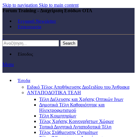
Skip to navigation
Skip to main content
Forum Training - Διαχείριση Εσόδων ΟΤΑ
Εγγραφή Newsletter
Επικοινωνία
Search
Είσοδος
Menu
Έσοδα
Ειδικό Τέλος Αποθήκευσης Διοξειδίου του Άνθρακα
ΑΝΤΑΠΟΔΟΤΙΚΑ ΤΕΛΗ
Τέλη Διέλευσης και Χρήσης Οπτικών Ινων
Δημοτικά Τέλη Καθαριότητας και
Ηλεκτροφωτισμού
Τέλη Κοιμητηρίων
Τέλος Χρήσης Κοινοχρήστων Χώρων
Τοπικά Δυνητικά Ανταποδοτικά Τέλη
Τέλος Στάθμευσης Οχημάτων