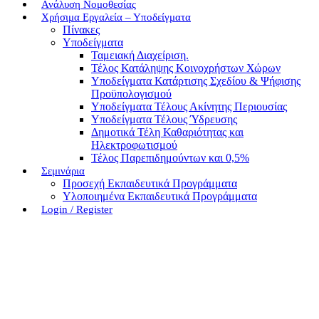
Ανάλυση Νομοθεσίας
Χρήσιμα Εργαλεία – Υποδείγματα
Πίνακες
Υποδείγματα
Ταμειακή Διαχείριση.
Τέλος Κατάληψης Κοινοχρήστων Χώρων
Υποδείγματα Κατάρτισης Σχεδίου & Ψήφισης
Προϋπολογισμού
Υποδείγματα Τέλους Ακίνητης Περιουσίας
Υποδείγματα Τέλους Ύδρευσης
Δημοτικά Τέλη Καθαριότητας και
Ηλεκτροφωτισμού
Τέλος Παρεπιδημούντων και 0,5%
Σεμινάρια
Προσεχή Εκπαιδευτικά Προγράμματα
Υλοποιημένα Εκπαιδευτικά Προγράμματα
Login / Register