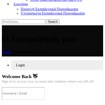
Σεμινάρια
Προσεχή Εκπαιδευτικά Προγράμματα
Υλοποιημένα Εκπαιδευτικά Προγράμματα
Search
Ο λογαριασμός μου
Home
/
Ο λογαριασμός μου
Login
Welcome Back 👋
Sign in to access your account and continue where you left off.