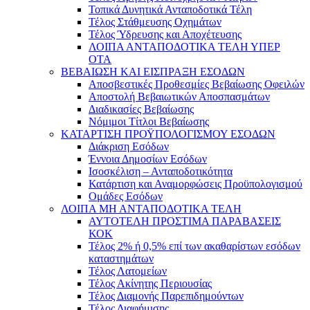
Τοπικά Δυνητικά Ανταποδοτικά Τέλη
Τέλος Στάθμευσης Οχημάτων
Τέλος Ύδρευσης και Αποχέτευσης
ΛΟΙΠΑ ΑΝΤΑΠΟΔΟΤΙΚΑ ΤΕΛΗ ΥΠΕΡ
ΟΤΑ
ΒΕΒΑΙΩΣΗ ΚΑΙ ΕΙΣΠΡΑΞΗ ΕΣΟΔΩΝ
Αποσβεστικές Προθεσμίες Βεβαίωσης Οφειλών
Αποστολή Βεβαιωτικών Αποσπασμάτων
Διαδικασίες Βεβαίωσης
Νόμιμοι Τίτλοι Βεβαίωσης
ΚΑΤΑΡΤΙΣΗ ΠΡΟΫΠΟΛΟΓΙΣΜΟΥ ΕΣΟΔΩΝ
Διάκριση Εσόδων
Έννοια Δημοσίων Εσόδων
Ισοσκέλιση – Ανταποδοτικότητα
Κατάρτιση και Αναμορφώσεις Προϋπολογισμού
Ομάδες Εσόδων
ΛΟΙΠΑ ΜΗ ΑΝΤΑΠΟΔΟΤΙΚΑ ΤΕΛΗ
ΑΥΤΟΤΕΛΗ ΠΡΟΣΤΙΜΑ ΠΑΡΑΒΑΣΕΙΣ
ΚΟΚ
Τέλος 2% ή 0,5% επί των ακαθαρίστων εσόδων
καταστημάτων
Τέλος Λατομείων
Τέλος Ακίνητης Περιουσίας
Τέλος Διαμονής Παρεπιδημούντων
Τέλος Διαφήμισης