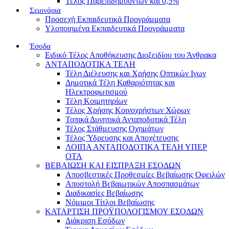
Τέλος Παρεπιδημούντων και 0,5%
Σεμινάρια
Προσεχή Εκπαιδευτικά Προγράμματα
Υλοποιημένα Εκπαιδευτικά Προγράμματα
Έσοδα
Ειδικό Τέλος Αποθήκευσης Διοξειδίου του Άνθρακα
ΑΝΤΑΠΟΔΟΤΙΚΑ ΤΕΛΗ
Τέλη Διέλευσης και Χρήσης Οπτικών Ινων
Δημοτικά Τέλη Καθαριότητας και
Ηλεκτροφωτισμού
Τέλη Κοιμητηρίων
Τέλος Χρήσης Κοινοχρήστων Χώρων
Τοπικά Δυνητικά Ανταποδοτικά Τέλη
Τέλος Στάθμευσης Οχημάτων
Τέλος Ύδρευσης και Αποχέτευσης
ΛΟΙΠΑ ΑΝΤΑΠΟΔΟΤΙΚΑ ΤΕΛΗ ΥΠΕΡ
ΟΤΑ
ΒΕΒΑΙΩΣΗ ΚΑΙ ΕΙΣΠΡΑΞΗ ΕΣΟΔΩΝ
Αποσβεστικές Προθεσμίες Βεβαίωσης Οφειλών
Αποστολή Βεβαιωτικών Αποσπασμάτων
Διαδικασίες Βεβαίωσης
Νόμιμοι Τίτλοι Βεβαίωσης
ΚΑΤΑΡΤΙΣΗ ΠΡΟΫΠΟΛΟΓΙΣΜΟΥ ΕΣΟΔΩΝ
Διάκριση Εσόδων