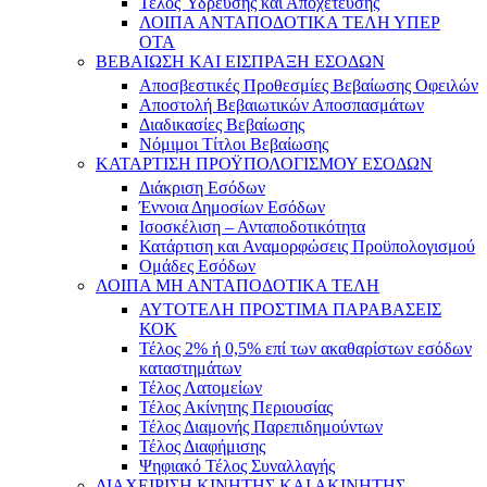
Τέλος Ύδρευσης και Αποχέτευσης
ΛΟΙΠΑ ΑΝΤΑΠΟΔΟΤΙΚΑ ΤΕΛΗ ΥΠΕΡ
ΟΤΑ
ΒΕΒΑΙΩΣΗ ΚΑΙ ΕΙΣΠΡΑΞΗ ΕΣΟΔΩΝ
Αποσβεστικές Προθεσμίες Βεβαίωσης Οφειλών
Αποστολή Βεβαιωτικών Αποσπασμάτων
Διαδικασίες Βεβαίωσης
Νόμιμοι Τίτλοι Βεβαίωσης
ΚΑΤΑΡΤΙΣΗ ΠΡΟΫΠΟΛΟΓΙΣΜΟΥ ΕΣΟΔΩΝ
Διάκριση Εσόδων
Έννοια Δημοσίων Εσόδων
Ισοσκέλιση – Ανταποδοτικότητα
Κατάρτιση και Αναμορφώσεις Προϋπολογισμού
Ομάδες Εσόδων
ΛΟΙΠΑ ΜΗ ΑΝΤΑΠΟΔΟΤΙΚΑ ΤΕΛΗ
ΑΥΤΟΤΕΛΗ ΠΡΟΣΤΙΜΑ ΠΑΡΑΒΑΣΕΙΣ
ΚΟΚ
Τέλος 2% ή 0,5% επί των ακαθαρίστων εσόδων
καταστημάτων
Τέλος Λατομείων
Τέλος Ακίνητης Περιουσίας
Τέλος Διαμονής Παρεπιδημούντων
Τέλος Διαφήμισης
Ψηφιακό Τέλος Συναλλαγής
ΔΙΑΧΕΙΡΙΣΗ ΚΙΝΗΤΗΣ ΚΑΙ ΑΚΙΝΗΤΗΣ