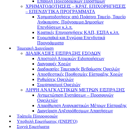
Επιβολή Πολεοδομικών Προστίμων
ΧΡΗΜΑΤΟΔΟΤΗΣΕΙΣ – ΚΡΑΤ. ΕΠΙΧΟΡΗΓΗΣΕΙΣ
– ΕΠΕΝΔΥΤΙΚΑ ΠΡΟΓΡΑΜΜΑΤΑ
Χρηματοδοτήσεις από Πράσινο Ταμείο, Ταμείο
Ανάκαμψης, Πρόγραμμα Δημοσίων
Επενδύσεων κ.λ.π.
Κρατικές Επιχορηγήσεις ΚΑΠ, ΕΣΠΑ κ.λπ.
Ευρωπαϊκά και Εγχώρια Επενδυτικά
Προγράμματα
Ταμειακή Διαχείριση
ΔΙΑΔΙΚΑΣΙΕΣ ΕΙΣΠΡΑΞΗΣ ΕΣΟΔΩΝ
Αποστολή Ατομικών Ειδοποιήσεων
Διαγραφές Χρεών
Διαδικασίες Ταμειακής Βεβαίωσης Οφειλών
Αποσβεστικές Προθεσμίες Είσπραξης Χρεών
Ρυθμίσεις Οφειλών
Συμψηφισμοί Οφειλών
ΛΗΨΗ ΑΝΑΓΚΑΣΤΙΚΩΝ ΜΕΤΡΩΝ ΕΙΣΠΡΑΞΗΣ
Αντιμετώπιση Ενστάσεων – Προσφυγών
Οφειλετών
Απαρίθμηση Αναγκαστικών Μέτρων Είσπραξης
Διαχείριση Ληξιπρόθεσμων Απαιτήσεων
Τράπεζα Πληροφοριών
Υποβολή Ερωτήματος (ΕΝΕΡΓΟ)
Συχνά Ερωτήματα