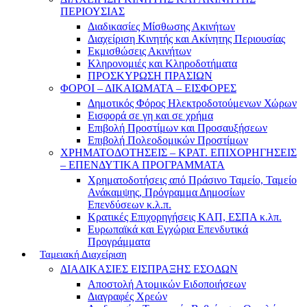
ΠΕΡΙΟΥΣΙΑΣ
Διαδικασίες Μίσθωσης Ακινήτων
Διαχείριση Κινητής και Ακίνητης Περιουσίας
Εκμισθώσεις Ακινήτων
Κληρονομιές και Κληροδοτήματα
ΠΡΟΣΚΥΡΩΣΗ ΠΡΑΣΙΩΝ
ΦΟΡΟΙ – ΔΙΚΑΙΩΜΑΤΑ – ΕΙΣΦΟΡΕΣ
Δημοτικός Φόρος Ηλεκτροδοτούμενων Χώρων
Εισφορά σε γη και σε χρήμα
Επιβολή Προστίμων και Προσαυξήσεων
Επιβολή Πολεοδομικών Προστίμων
ΧΡΗΜΑΤΟΔΟΤΗΣΕΙΣ – ΚΡΑΤ. ΕΠΙΧΟΡΗΓΗΣΕΙΣ
– ΕΠΕΝΔΥΤΙΚΑ ΠΡΟΓΡΑΜΜΑΤΑ
Χρηματοδοτήσεις από Πράσινο Ταμείο, Ταμείο
Ανάκαμψης, Πρόγραμμα Δημοσίων
Επενδύσεων κ.λ.π.
Κρατικές Επιχορηγήσεις ΚΑΠ, ΕΣΠΑ κ.λπ.
Ευρωπαϊκά και Εγχώρια Επενδυτικά
Προγράμματα
Ταμειακή Διαχείριση
ΔΙΑΔΙΚΑΣΙΕΣ ΕΙΣΠΡΑΞΗΣ ΕΣΟΔΩΝ
Αποστολή Ατομικών Ειδοποιήσεων
Διαγραφές Χρεών