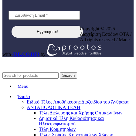
Copyright © 2025
Διαχείριση Εσόδων ΟΤΑ /
All rights reserved / Made
with
{DE.CO.DE}
by
Search
Menu
Έσοδα
Ειδικό Τέλος Αποθήκευσης Διοξειδίου του Άνθρακα
ΑΝΤΑΠΟΔΟΤΙΚΑ ΤΕΛΗ
Τέλη Διέλευσης και Χρήσης Οπτικών Ινων
Δημοτικά Τέλη Καθαριότητας και
Ηλεκτροφωτισμού
Τέλη Κοιμητηρίων
Τέλος Χρήσης Κοινοχρήστων Χώρων