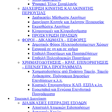
Ψηφιακό Τέλος Συναλλαγής
ΔΙΑΧΕΙΡΙΣΗ ΚΙΝΗΤΗΣ ΚΑΙ ΑΚΙΝΗΤΗΣ
ΠΕΡΙΟΥΣΙΑΣ
Διαδικασίες Μίσθωσης Ακινήτων
Διαχείριση Κινητής και Ακίνητης Περιουσίας
Εκμισθώσεις Ακινήτων
Κληρονομιές και Κληροδοτήματα
ΠΡΟΣΚΥΡΩΣΗ ΠΡΑΣΙΩΝ
ΦΟΡΟΙ – ΔΙΚΑΙΩΜΑΤΑ – ΕΙΣΦΟΡΕΣ
Δημοτικός Φόρος Ηλεκτροδοτούμενων Χώρων
Εισφορά σε γη και σε χρήμα
Επιβολή Προστίμων και Προσαυξήσεων
Επιβολή Πολεοδομικών Προστίμων
ΧΡΗΜΑΤΟΔΟΤΗΣΕΙΣ – ΚΡΑΤ. ΕΠΙΧΟΡΗΓΗΣΕΙΣ
– ΕΠΕΝΔΥΤΙΚΑ ΠΡΟΓΡΑΜΜΑΤΑ
Χρηματοδοτήσεις από Πράσινο Ταμείο, Ταμείο
Ανάκαμψης, Πρόγραμμα Δημοσίων
Επενδύσεων κ.λ.π.
Κρατικές Επιχορηγήσεις ΚΑΠ, ΕΣΠΑ κ.λπ.
Ευρωπαϊκά και Εγχώρια Επενδυτικά
Προγράμματα
Ταμειακή Διαχείριση
ΔΙΑΔΙΚΑΣΙΕΣ ΕΙΣΠΡΑΞΗΣ ΕΣΟΔΩΝ
Αποστολή Ατομικών Ειδοποιήσεων
Διαγραφές Χρεών