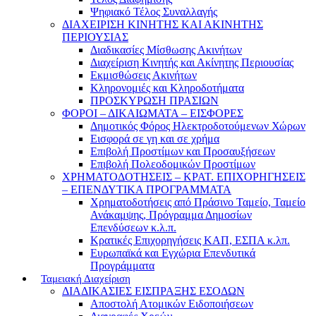
Ψηφιακό Τέλος Συναλλαγής
ΔΙΑΧΕΙΡΙΣΗ ΚΙΝΗΤΗΣ ΚΑΙ ΑΚΙΝΗΤΗΣ
ΠΕΡΙΟΥΣΙΑΣ
Διαδικασίες Μίσθωσης Ακινήτων
Διαχείριση Κινητής και Ακίνητης Περιουσίας
Εκμισθώσεις Ακινήτων
Κληρονομιές και Κληροδοτήματα
ΠΡΟΣΚΥΡΩΣΗ ΠΡΑΣΙΩΝ
ΦΟΡΟΙ – ΔΙΚΑΙΩΜΑΤΑ – ΕΙΣΦΟΡΕΣ
Δημοτικός Φόρος Ηλεκτροδοτούμενων Χώρων
Εισφορά σε γη και σε χρήμα
Επιβολή Προστίμων και Προσαυξήσεων
Επιβολή Πολεοδομικών Προστίμων
ΧΡΗΜΑΤΟΔΟΤΗΣΕΙΣ – ΚΡΑΤ. ΕΠΙΧΟΡΗΓΗΣΕΙΣ
– ΕΠΕΝΔΥΤΙΚΑ ΠΡΟΓΡΑΜΜΑΤΑ
Χρηματοδοτήσεις από Πράσινο Ταμείο, Ταμείο
Ανάκαμψης, Πρόγραμμα Δημοσίων
Επενδύσεων κ.λ.π.
Κρατικές Επιχορηγήσεις ΚΑΠ, ΕΣΠΑ κ.λπ.
Ευρωπαϊκά και Εγχώρια Επενδυτικά
Προγράμματα
Ταμειακή Διαχείριση
ΔΙΑΔΙΚΑΣΙΕΣ ΕΙΣΠΡΑΞΗΣ ΕΣΟΔΩΝ
Αποστολή Ατομικών Ειδοποιήσεων