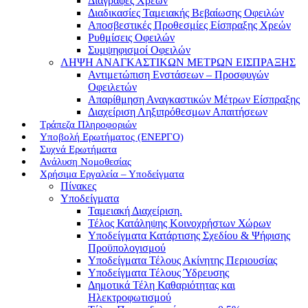
Διαγραφές Χρεών
Διαδικασίες Ταμειακής Βεβαίωσης Οφειλών
Αποσβεστικές Προθεσμίες Είσπραξης Χρεών
Ρυθμίσεις Οφειλών
Συμψηφισμοί Οφειλών
ΛΗΨΗ ΑΝΑΓΚΑΣΤΙΚΩΝ ΜΕΤΡΩΝ ΕΙΣΠΡΑΞΗΣ
Αντιμετώπιση Ενστάσεων – Προσφυγών
Οφειλετών
Απαρίθμηση Αναγκαστικών Μέτρων Είσπραξης
Διαχείριση Ληξιπρόθεσμων Απαιτήσεων
Τράπεζα Πληροφοριών
Υποβολή Ερωτήματος (ΕΝΕΡΓΟ)
Συχνά Ερωτήματα
Ανάλυση Νομοθεσίας
Χρήσιμα Εργαλεία – Υποδείγματα
Πίνακες
Υποδείγματα
Ταμειακή Διαχείριση.
Τέλος Κατάληψης Κοινοχρήστων Χώρων
Υποδείγματα Κατάρτισης Σχεδίου & Ψήφισης
Προϋπολογισμού
Υποδείγματα Τέλους Ακίνητης Περιουσίας
Υποδείγματα Τέλους Ύδρευσης
Δημοτικά Τέλη Καθαριότητας και
Ηλεκτροφωτισμού