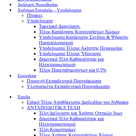
Ανάλυση Νομοθεσίας
Χρήσιμα Εργαλεία – Υποδείγματα
Πίνακες
Υποδείγματα
Ταμειακή Διαχείριση.
Τέλος Κατάληψης Κοινοχρήστων Χώρων
Υποδείγματα Κατάρτισης Σχεδίου & Ψήφισης
Προϋπολογισμού
Υποδείγματα Τέλους Ακίνητης Περιουσίας
Υποδείγματα Τέλους Ύδρευσης
Δημοτικά Τέλη Καθαριότητας και
Ηλεκτροφωτισμού
Τέλος Παρεπιδημούντων και 0,5%
Σεμινάρια
Προσεχή Εκπαιδευτικά Προγράμματα
Υλοποιημένα Εκπαιδευτικά Προγράμματα
Έσοδα
Ειδικό Τέλος Αποθήκευσης Διοξειδίου του Άνθρακα
ΑΝΤΑΠΟΔΟΤΙΚΑ ΤΕΛΗ
Τέλη Διέλευσης και Χρήσης Οπτικών Ινων
Δημοτικά Τέλη Καθαριότητας και
Ηλεκτροφωτισμού
Τέλη Κοιμητηρίων
Τέλος Χρήσης Κοινοχρήστων Χώρων