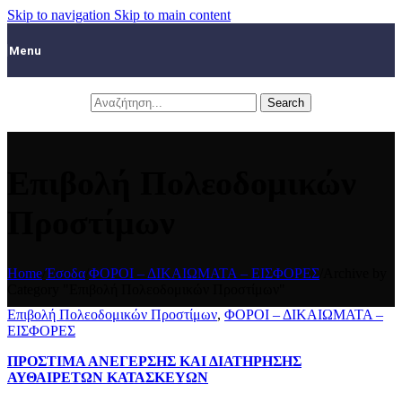
Skip to navigation
Skip to main content
Menu
Search
Επιβολή Πολεοδομικών
Προστίμων
Home
/
Έσοδα
/
ΦΟΡΟΙ – ΔΙΚΑΙΩΜΑΤΑ – ΕΙΣΦΟΡΕΣ
/
Archive by
Category "Επιβολή Πολεοδομικών Προστίμων"
Επιβολή Πολεοδομικών Προστίμων
,
ΦΟΡΟΙ – ΔΙΚΑΙΩΜΑΤΑ –
ΕΙΣΦΟΡΕΣ
ΠΡΟΣΤΙΜΑ ΑΝΕΓΕΡΣΗΣ ΚΑΙ ΔΙΑΤΗΡΗΣΗΣ
ΑΥΘΑΙΡΕΤΩΝ ΚΑΤΑΣΚΕΥΩΝ