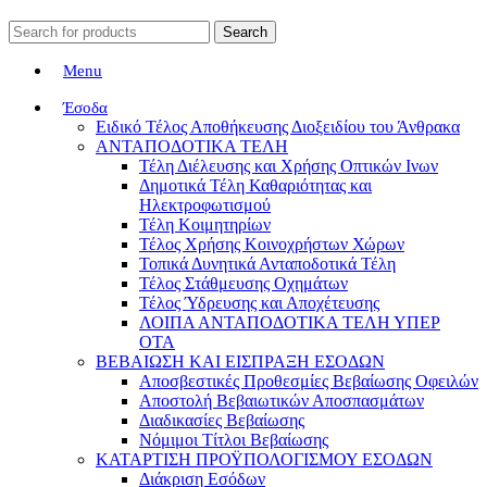
Search
Menu
Έσοδα
Ειδικό Τέλος Αποθήκευσης Διοξειδίου του Άνθρακα
ΑΝΤΑΠΟΔΟΤΙΚΑ ΤΕΛΗ
Τέλη Διέλευσης και Χρήσης Οπτικών Ινων
Δημοτικά Τέλη Καθαριότητας και
Ηλεκτροφωτισμού
Τέλη Κοιμητηρίων
Τέλος Χρήσης Κοινοχρήστων Χώρων
Τοπικά Δυνητικά Ανταποδοτικά Τέλη
Τέλος Στάθμευσης Οχημάτων
Τέλος Ύδρευσης και Αποχέτευσης
ΛΟΙΠΑ ΑΝΤΑΠΟΔΟΤΙΚΑ ΤΕΛΗ ΥΠΕΡ
ΟΤΑ
ΒΕΒΑΙΩΣΗ ΚΑΙ ΕΙΣΠΡΑΞΗ ΕΣΟΔΩΝ
Αποσβεστικές Προθεσμίες Βεβαίωσης Οφειλών
Αποστολή Βεβαιωτικών Αποσπασμάτων
Διαδικασίες Βεβαίωσης
Νόμιμοι Τίτλοι Βεβαίωσης
ΚΑΤΑΡΤΙΣΗ ΠΡΟΫΠΟΛΟΓΙΣΜΟΥ ΕΣΟΔΩΝ
Διάκριση Εσόδων