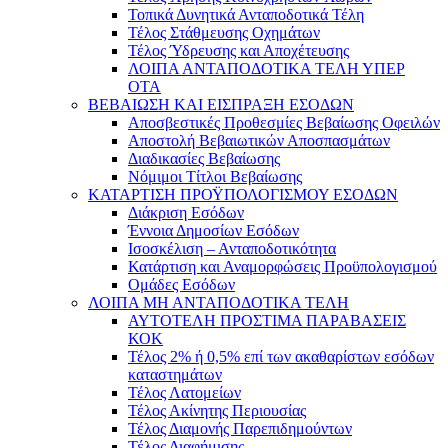
Τοπικά Δυνητικά Ανταποδοτικά Τέλη
Τέλος Στάθμευσης Οχημάτων
Τέλος Ύδρευσης και Αποχέτευσης
ΛΟΙΠΑ ΑΝΤΑΠΟΔΟΤΙΚΑ ΤΕΛΗ ΥΠΕΡ
ΟΤΑ
ΒΕΒΑΙΩΣΗ ΚΑΙ ΕΙΣΠΡΑΞΗ ΕΣΟΔΩΝ
Αποσβεστικές Προθεσμίες Βεβαίωσης Οφειλών
Αποστολή Βεβαιωτικών Αποσπασμάτων
Διαδικασίες Βεβαίωσης
Νόμιμοι Τίτλοι Βεβαίωσης
ΚΑΤΑΡΤΙΣΗ ΠΡΟΫΠΟΛΟΓΙΣΜΟΥ ΕΣΟΔΩΝ
Διάκριση Εσόδων
Έννοια Δημοσίων Εσόδων
Ισοσκέλιση – Ανταποδοτικότητα
Κατάρτιση και Αναμορφώσεις Προϋπολογισμού
Ομάδες Εσόδων
ΛΟΙΠΑ ΜΗ ΑΝΤΑΠΟΔΟΤΙΚΑ ΤΕΛΗ
ΑΥΤΟΤΕΛΗ ΠΡΟΣΤΙΜΑ ΠΑΡΑΒΑΣΕΙΣ
ΚΟΚ
Τέλος 2% ή 0,5% επί των ακαθαρίστων εσόδων
καταστημάτων
Τέλος Λατομείων
Τέλος Ακίνητης Περιουσίας
Τέλος Διαμονής Παρεπιδημούντων
Τέλος Διαφήμισης