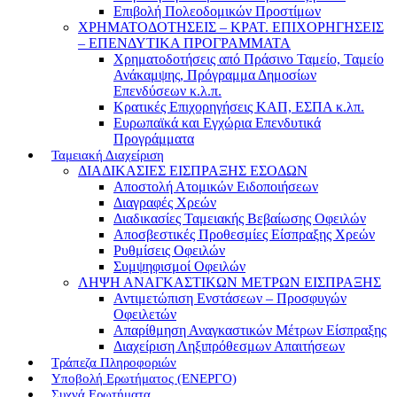
Επιβολή Πολεοδομικών Προστίμων
ΧΡΗΜΑΤΟΔΟΤΗΣΕΙΣ – ΚΡΑΤ. ΕΠΙΧΟΡΗΓΗΣΕΙΣ
– ΕΠΕΝΔΥΤΙΚΑ ΠΡΟΓΡΑΜΜΑΤΑ
Χρηματοδοτήσεις από Πράσινο Ταμείο, Ταμείο
Ανάκαμψης, Πρόγραμμα Δημοσίων
Επενδύσεων κ.λ.π.
Κρατικές Επιχορηγήσεις ΚΑΠ, ΕΣΠΑ κ.λπ.
Ευρωπαϊκά και Εγχώρια Επενδυτικά
Προγράμματα
Ταμειακή Διαχείριση
ΔΙΑΔΙΚΑΣΙΕΣ ΕΙΣΠΡΑΞΗΣ ΕΣΟΔΩΝ
Αποστολή Ατομικών Ειδοποιήσεων
Διαγραφές Χρεών
Διαδικασίες Ταμειακής Βεβαίωσης Οφειλών
Αποσβεστικές Προθεσμίες Είσπραξης Χρεών
Ρυθμίσεις Οφειλών
Συμψηφισμοί Οφειλών
ΛΗΨΗ ΑΝΑΓΚΑΣΤΙΚΩΝ ΜΕΤΡΩΝ ΕΙΣΠΡΑΞΗΣ
Αντιμετώπιση Ενστάσεων – Προσφυγών
Οφειλετών
Απαρίθμηση Αναγκαστικών Μέτρων Είσπραξης
Διαχείριση Ληξιπρόθεσμων Απαιτήσεων
Τράπεζα Πληροφοριών
Υποβολή Ερωτήματος (ΕΝΕΡΓΟ)
Συχνά Ερωτήματα