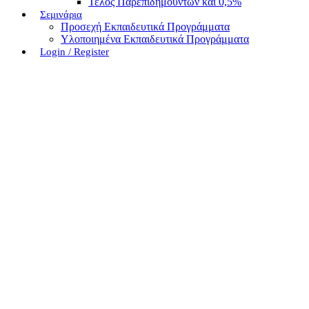
Τέλος Παρεπιδημούντων και 0,5%
Σεμινάρια
Προσεχή Εκπαιδευτικά Προγράμματα
Υλοποιημένα Εκπαιδευτικά Προγράμματα
Login / Register