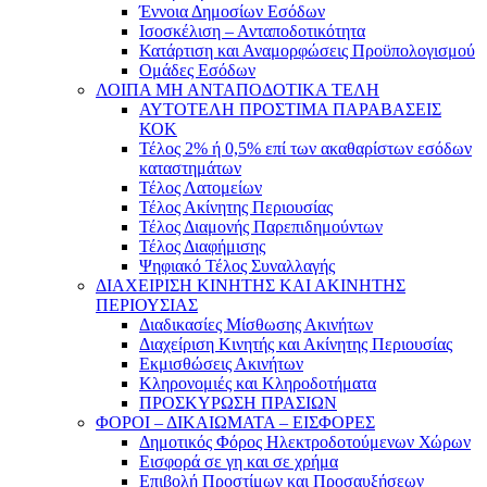
Έννοια Δημοσίων Εσόδων
Ισοσκέλιση – Ανταποδοτικότητα
Κατάρτιση και Αναμορφώσεις Προϋπολογισμού
Ομάδες Εσόδων
ΛΟΙΠΑ ΜΗ ΑΝΤΑΠΟΔΟΤΙΚΑ ΤΕΛΗ
ΑΥΤΟΤΕΛΗ ΠΡΟΣΤΙΜΑ ΠΑΡΑΒΑΣΕΙΣ
ΚΟΚ
Τέλος 2% ή 0,5% επί των ακαθαρίστων εσόδων
καταστημάτων
Τέλος Λατομείων
Τέλος Ακίνητης Περιουσίας
Τέλος Διαμονής Παρεπιδημούντων
Τέλος Διαφήμισης
Ψηφιακό Τέλος Συναλλαγής
ΔΙΑΧΕΙΡΙΣΗ ΚΙΝΗΤΗΣ ΚΑΙ ΑΚΙΝΗΤΗΣ
ΠΕΡΙΟΥΣΙΑΣ
Διαδικασίες Μίσθωσης Ακινήτων
Διαχείριση Κινητής και Ακίνητης Περιουσίας
Εκμισθώσεις Ακινήτων
Κληρονομιές και Κληροδοτήματα
ΠΡΟΣΚΥΡΩΣΗ ΠΡΑΣΙΩΝ
ΦΟΡΟΙ – ΔΙΚΑΙΩΜΑΤΑ – ΕΙΣΦΟΡΕΣ
Δημοτικός Φόρος Ηλεκτροδοτούμενων Χώρων
Εισφορά σε γη και σε χρήμα
Επιβολή Προστίμων και Προσαυξήσεων