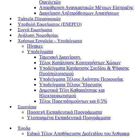
Οφειλετών
Απαρίθμηση Αναγκαστικών Μέτρων Είσπραξης
Διαχείριση Ληξιπρόθεσμων Απαιτήσεων
Τράπεζα Πληροφοριών
Υποβολή Ερωτήματος (ΕΝΕΡΓΟ)
Συχνά Ερωτήματα
Ανάλυση Νομοθεσίας
Χρήσιμα Εργαλεία – Υποδείγματα
Πίνακες
Υποδείγματα
Ταμειακή Διαχείριση.
Τέλος Κατάληψης Κοινοχρήστων Χώρων
Υποδείγματα Κατάρτισης Σχεδίου & Ψήφισης
Προϋπολογισμού
Υποδείγματα Τέλους Ακίνητης Περιουσίας
Υποδείγματα Τέλους Ύδρευσης
Δημοτικά Τέλη Καθαριότητας και
Ηλεκτροφωτισμού
Τέλος Παρεπιδημούντων και 0,5%
Σεμινάρια
Προσεχή Εκπαιδευτικά Προγράμματα
Υλοποιημένα Εκπαιδευτικά Προγράμματα
Έσοδα
Ειδικό Τέλος Αποθήκευσης Διοξειδίου του Άνθρακα