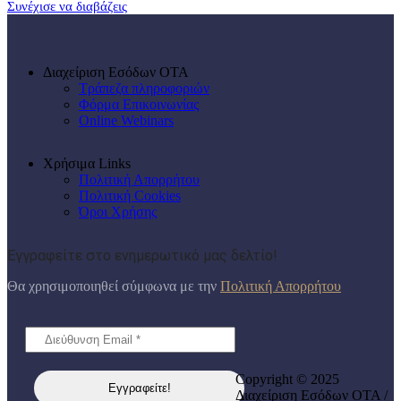
Συνέχισε να διαβάζεις
Διαχείριση Εσόδων ΟΤΑ
Τράπεζα πληροφοριών
Φόρμα Επικοινωνίας
Online Webinars
Χρήσιμα Links
Πολιτική Απορρήτου
Πολιτική Cookies
Όροι Χρήσης
Εγγραφείτε στο ενημερωτικό μας δελτίο!
Θα χρησιμοποιηθεί σύμφωνα με την
Πολιτική Απορρήτου
Copyright © 2025
Διαχείριση Εσόδων ΟΤΑ /