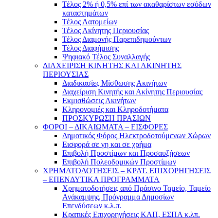
Τέλος 2% ή 0,5% επί των ακαθαρίστων εσόδων
καταστημάτων
Τέλος Λατομείων
Τέλος Ακίνητης Περιουσίας
Τέλος Διαμονής Παρεπιδημούντων
Τέλος Διαφήμισης
Ψηφιακό Τέλος Συναλλαγής
ΔΙΑΧΕΙΡΙΣΗ ΚΙΝΗΤΗΣ ΚΑΙ ΑΚΙΝΗΤΗΣ
ΠΕΡΙΟΥΣΙΑΣ
Διαδικασίες Μίσθωσης Ακινήτων
Διαχείριση Κινητής και Ακίνητης Περιουσίας
Εκμισθώσεις Ακινήτων
Κληρονομιές και Κληροδοτήματα
ΠΡΟΣΚΥΡΩΣΗ ΠΡΑΣΙΩΝ
ΦΟΡΟΙ – ΔΙΚΑΙΩΜΑΤΑ – ΕΙΣΦΟΡΕΣ
Δημοτικός Φόρος Ηλεκτροδοτούμενων Χώρων
Εισφορά σε γη και σε χρήμα
Επιβολή Προστίμων και Προσαυξήσεων
Επιβολή Πολεοδομικών Προστίμων
ΧΡΗΜΑΤΟΔΟΤΗΣΕΙΣ – ΚΡΑΤ. ΕΠΙΧΟΡΗΓΗΣΕΙΣ
– ΕΠΕΝΔΥΤΙΚΑ ΠΡΟΓΡΑΜΜΑΤΑ
Χρηματοδοτήσεις από Πράσινο Ταμείο, Ταμείο
Ανάκαμψης, Πρόγραμμα Δημοσίων
Επενδύσεων κ.λ.π.
Κρατικές Επιχορηγήσεις ΚΑΠ, ΕΣΠΑ κ.λπ.