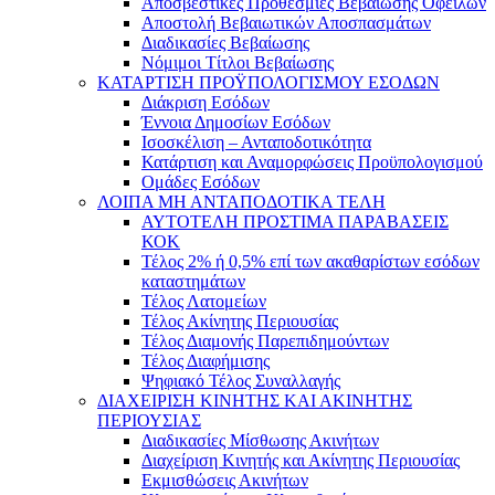
Αποσβεστικές Προθεσμίες Βεβαίωσης Οφειλών
Αποστολή Βεβαιωτικών Αποσπασμάτων
Διαδικασίες Βεβαίωσης
Νόμιμοι Τίτλοι Βεβαίωσης
ΚΑΤΑΡΤΙΣΗ ΠΡΟΫΠΟΛΟΓΙΣΜΟΥ ΕΣΟΔΩΝ
Διάκριση Εσόδων
Έννοια Δημοσίων Εσόδων
Ισοσκέλιση – Ανταποδοτικότητα
Κατάρτιση και Αναμορφώσεις Προϋπολογισμού
Ομάδες Εσόδων
ΛΟΙΠΑ ΜΗ ΑΝΤΑΠΟΔΟΤΙΚΑ ΤΕΛΗ
ΑΥΤΟΤΕΛΗ ΠΡΟΣΤΙΜΑ ΠΑΡΑΒΑΣΕΙΣ
ΚΟΚ
Τέλος 2% ή 0,5% επί των ακαθαρίστων εσόδων
καταστημάτων
Τέλος Λατομείων
Τέλος Ακίνητης Περιουσίας
Τέλος Διαμονής Παρεπιδημούντων
Τέλος Διαφήμισης
Ψηφιακό Τέλος Συναλλαγής
ΔΙΑΧΕΙΡΙΣΗ ΚΙΝΗΤΗΣ ΚΑΙ ΑΚΙΝΗΤΗΣ
ΠΕΡΙΟΥΣΙΑΣ
Διαδικασίες Μίσθωσης Ακινήτων
Διαχείριση Κινητής και Ακίνητης Περιουσίας
Εκμισθώσεις Ακινήτων