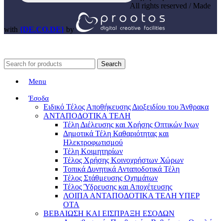
All rights reserved / Made
with
{DE.CO.DE}
by
Search
Menu
Έσοδα
Ειδικό Τέλος Αποθήκευσης Διοξειδίου του Άνθρακα
ΑΝΤΑΠΟΔΟΤΙΚΑ ΤΕΛΗ
Τέλη Διέλευσης και Χρήσης Οπτικών Ινων
Δημοτικά Τέλη Καθαριότητας και
Ηλεκτροφωτισμού
Τέλη Κοιμητηρίων
Τέλος Χρήσης Κοινοχρήστων Χώρων
Τοπικά Δυνητικά Ανταποδοτικά Τέλη
Τέλος Στάθμευσης Οχημάτων
Τέλος Ύδρευσης και Αποχέτευσης
ΛΟΙΠΑ ΑΝΤΑΠΟΔΟΤΙΚΑ ΤΕΛΗ ΥΠΕΡ
ΟΤΑ
ΒΕΒΑΙΩΣΗ ΚΑΙ ΕΙΣΠΡΑΞΗ ΕΣΟΔΩΝ