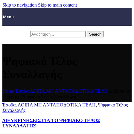
Skip to navigation
Skip to main content
Menu
Search
Ψηφιακό Τέλος
Συναλλαγής
Home
/
Έσοδα
/
ΛΟΙΠΑ ΜΗ ΑΝΤΑΠΟΔΟΤΙΚΑ ΤΕΛΗ
/
Archive by
Category "Ψηφιακό Τέλος Συναλλαγής"
Έσοδα
,
ΛΟΙΠΑ ΜΗ ΑΝΤΑΠΟΔΟΤΙΚΑ ΤΕΛΗ
,
Ψηφιακό Τέλος
Συναλλαγής
ΔΙΕΥΚΡΙΝΗΣΕΙΣ ΓΙΑ ΤΟ ΨΗΦΙΑΚΟ ΤΕΛΟΣ
ΣΥΝΑΛΛΑΓΗΣ