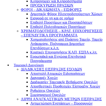
Κληρονομιές και Κληροδοτήματα
ΠΡΟΣΚΥΡΩΣΗ ΠΡΑΣΙΩΝ
ΦΟΡΟΙ – ΔΙΚΑΙΩΜΑΤΑ – ΕΙΣΦΟΡΕΣ
Δημοτικός Φόρος Ηλεκτροδοτούμενων Χώρων
Εισφορά σε γη και σε χρήμα
Επιβολή Προστίμων και Προσαυξήσεων
Επιβολή Πολεοδομικών Προστίμων
ΧΡΗΜΑΤΟΔΟΤΗΣΕΙΣ – ΚΡΑΤ. ΕΠΙΧΟΡΗΓΗΣΕΙΣ
– ΕΠΕΝΔΥΤΙΚΑ ΠΡΟΓΡΑΜΜΑΤΑ
Χρηματοδοτήσεις από Πράσινο Ταμείο, Ταμείο
Ανάκαμψης, Πρόγραμμα Δημοσίων
Επενδύσεων κ.λ.π.
Κρατικές Επιχορηγήσεις ΚΑΠ, ΕΣΠΑ κ.λπ.
Ευρωπαϊκά και Εγχώρια Επενδυτικά
Προγράμματα
Ταμειακή Διαχείριση
ΔΙΑΔΙΚΑΣΙΕΣ ΕΙΣΠΡΑΞΗΣ ΕΣΟΔΩΝ
Αποστολή Ατομικών Ειδοποιήσεων
Διαγραφές Χρεών
Διαδικασίες Ταμειακής Βεβαίωσης Οφειλών
Αποσβεστικές Προθεσμίες Είσπραξης Χρεών
Ρυθμίσεις Οφειλών
Συμψηφισμοί Οφειλών
ΛΗΨΗ ΑΝΑΓΚΑΣΤΙΚΩΝ ΜΕΤΡΩΝ ΕΙΣΠΡΑΞΗΣ
Αντιμετώπιση Ενστάσεων – Προσφυγών