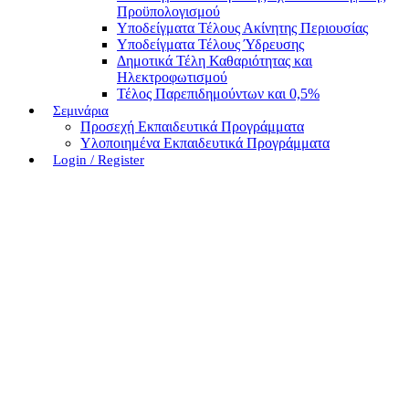
Προϋπολογισμού
Υποδείγματα Τέλους Ακίνητης Περιουσίας
Υποδείγματα Τέλους Ύδρευσης
Δημοτικά Τέλη Καθαριότητας και
Ηλεκτροφωτισμού
Τέλος Παρεπιδημούντων και 0,5%
Σεμινάρια
Προσεχή Εκπαιδευτικά Προγράμματα
Υλοποιημένα Εκπαιδευτικά Προγράμματα
Login / Register