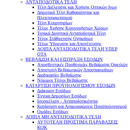
ΑΝΤΑΠΟΔΟΤΙΚΑ ΤΕΛΗ
Τέλη Διέλευσης και Χρήσης Οπτικών Ινων
Δημοτικά Τέλη Καθαριότητας και
Ηλεκτροφωτισμού
Τέλη Κοιμητηρίων
Τέλος Χρήσης Κοινοχρήστων Χώρων
Τοπικά Δυνητικά Ανταποδοτικά Τέλη
Τέλος Στάθμευσης Οχημάτων
Τέλος Ύδρευσης και Αποχέτευσης
ΛΟΙΠΑ ΑΝΤΑΠΟΔΟΤΙΚΑ ΤΕΛΗ ΥΠΕΡ
ΟΤΑ
ΒΕΒΑΙΩΣΗ ΚΑΙ ΕΙΣΠΡΑΞΗ ΕΣΟΔΩΝ
Αποσβεστικές Προθεσμίες Βεβαίωσης Οφειλών
Αποστολή Βεβαιωτικών Αποσπασμάτων
Διαδικασίες Βεβαίωσης
Νόμιμοι Τίτλοι Βεβαίωσης
ΚΑΤΑΡΤΙΣΗ ΠΡΟΫΠΟΛΟΓΙΣΜΟΥ ΕΣΟΔΩΝ
Διάκριση Εσόδων
Έννοια Δημοσίων Εσόδων
Ισοσκέλιση – Ανταποδοτικότητα
Κατάρτιση και Αναμορφώσεις Προϋπολογισμού
Ομάδες Εσόδων
ΛΟΙΠΑ ΜΗ ΑΝΤΑΠΟΔΟΤΙΚΑ ΤΕΛΗ
ΑΥΤΟΤΕΛΗ ΠΡΟΣΤΙΜΑ ΠΑΡΑΒΑΣΕΙΣ
ΚΟΚ