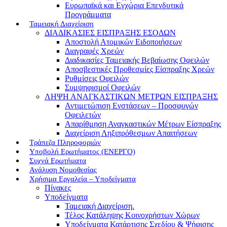
Ευρωπαϊκά και Εγχώρια Επενδυτικά
Προγράμματα
Ταμειακή Διαχείριση
ΔΙΑΔΙΚΑΣΙΕΣ ΕΙΣΠΡΑΞΗΣ ΕΣΟΔΩΝ
Αποστολή Ατομικών Ειδοποιήσεων
Διαγραφές Χρεών
Διαδικασίες Ταμειακής Βεβαίωσης Οφειλών
Αποσβεστικές Προθεσμίες Είσπραξης Χρεών
Ρυθμίσεις Οφειλών
Συμψηφισμοί Οφειλών
ΛΗΨΗ ΑΝΑΓΚΑΣΤΙΚΩΝ ΜΕΤΡΩΝ ΕΙΣΠΡΑΞΗΣ
Αντιμετώπιση Ενστάσεων – Προσφυγών
Οφειλετών
Απαρίθμηση Αναγκαστικών Μέτρων Είσπραξης
Διαχείριση Ληξιπρόθεσμων Απαιτήσεων
Τράπεζα Πληροφοριών
Υποβολή Ερωτήματος (ΕΝΕΡΓΟ)
Συχνά Ερωτήματα
Ανάλυση Νομοθεσίας
Χρήσιμα Εργαλεία – Υποδείγματα
Πίνακες
Υποδείγματα
Ταμειακή Διαχείριση.
Τέλος Κατάληψης Κοινοχρήστων Χώρων
Υποδείγματα Κατάρτισης Σχεδίου & Ψήφισης