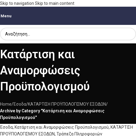
Skip to navigation
Skip to main content
Menu
Κατάρτιση και
Αναμορφώσεις
Προϋπολογισμού
Home
/
Έσοδα
/
ΚΑΤΑΡΤΙΣΗ ΠΡΟΫΠΟΛΟΓΙΣΜΟΥ ΕΣΟΔΩΝ
/
Archive by Category "Κατάρτιση και Αναμορφώσεις
Προϋπολογισμού"
Έσοδα
,
Κατάρτιση και Αναμορφώσεις Προϋπολογισμού
,
ΚΑΤΑΡΤΙΣΗ
ΠΡΟΫΠΟΛΟΓΙΣΜΟΥ ΕΣΟΔΩΝ
,
Τράπεζα Πληροφοριών