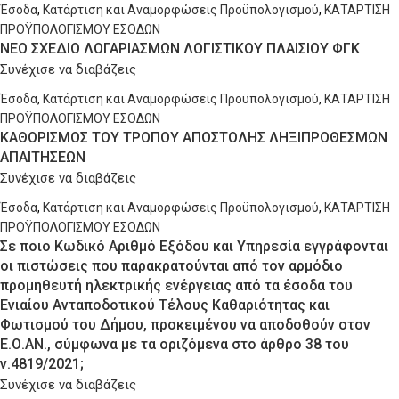
Έσοδα
,
Κατάρτιση και Αναμορφώσεις Προϋπολογισμού
,
ΚΑΤΑΡΤΙΣΗ
ΠΡΟΫΠΟΛΟΓΙΣΜΟΥ ΕΣΟΔΩΝ
ΝΕΟ ΣΧΕΔΙΟ ΛΟΓΑΡΙΑΣΜΩΝ ΛΟΓΙΣΤΙΚΟΥ ΠΛΑΙΣΙΟΥ ΦΓΚ
Συνέχισε να διαβάζεις
Έσοδα
,
Κατάρτιση και Αναμορφώσεις Προϋπολογισμού
,
ΚΑΤΑΡΤΙΣΗ
ΠΡΟΫΠΟΛΟΓΙΣΜΟΥ ΕΣΟΔΩΝ
ΚΑΘΟΡΙΣΜΟΣ ΤΟΥ ΤΡΟΠΟΥ ΑΠΟΣΤΟΛΗΣ ΛΗΞΙΠΡΟΘΕΣΜΩΝ
ΑΠΑΙΤΗΣΕΩΝ
Συνέχισε να διαβάζεις
Έσοδα
,
Κατάρτιση και Αναμορφώσεις Προϋπολογισμού
,
ΚΑΤΑΡΤΙΣΗ
ΠΡΟΫΠΟΛΟΓΙΣΜΟΥ ΕΣΟΔΩΝ
Σε ποιο Κωδικό Αριθμό Εξόδου και Υπηρεσία εγγράφονται
οι πιστώσεις που παρακρατούνται από τον αρμόδιο
προμηθευτή ηλεκτρικής ενέργειας από τα έσοδα του
Ενιαίου Ανταποδοτικού Τέλους Καθαριότητας και
Φωτισμού του Δήμου, προκειμένου να αποδοθούν στον
Ε.Ο.ΑΝ., σύμφωνα με τα οριζόμενα στο άρθρο 38 του
ν.4819/2021;
Συνέχισε να διαβάζεις