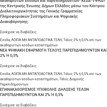
ακαθάριστων εσόδων και παρεπιδημούντων- ΚΕΔΕ-ΥΨΗΔ»
της Κεντρικής Ένωσης Δήμων Ελλάδος μέσω του Κέντρου
Διαλειτουργικότητας της Γενικής Γραμματείας
Πληροφοριακών Συστημάτων και Ψηφιακής
Διακυβέρνησης.
Συνέχισε να διαβάζεις
Έσοδα
,
ΛΟΙΠΑ ΜΗ ΑΝΤΑΠΟΔΟΤΙΚΑ ΤΕΛΗ
,
Τέλος 2% ή 0,5% επί των
ακαθαρίστων εσόδων καταστημάτων
ΝΕΑ ΨΗΦΙΑΚΗ ΕΦΑΡΜΟΓΗ ΤΕΛΟΥΣ ΠΑΡΕΠΙΔΗΜΟΥΝΤΩΝ ΚΑΙ
2% Ή 0,5%
Συνέχισε να διαβάζεις
Έσοδα
,
ΛΟΙΠΑ ΜΗ ΑΝΤΑΠΟΔΟΤΙΚΑ ΤΕΛΗ
,
Τέλος 2% ή 0,5% επί των
ακαθαρίστων εσόδων καταστημάτων
,
Τέλος Διαμονής
Παρεπιδημούντων
ΕΠΑΝΑΚΑΘΟΡΙΣΜΟΣ ΥΠΟΒΟΛΗΣ ΔΗΛΩΣΗΣ ΤΕΛΩΝ
ΠΑΡΕΠΙΔΗΜΟΥΝΤΩΝ ΚΑΙ 2% Ή 0,5%
Συνέχισε να διαβάζεις