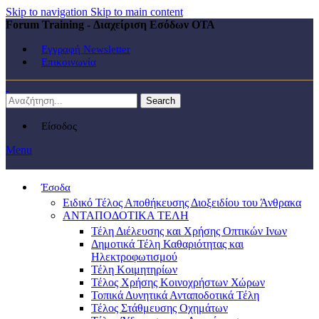
Skip to navigation
Skip to main content
Forum Training - Διαχείριση Εσόδων ΟΤΑ
Εγγραφή Newsletter
Επικοινωνία
Search
Είσοδος
Menu
Έσοδα
Ειδικό Τέλος Αποθήκευσης Διοξειδίου του Άνθρακα
ΑΝΤΑΠΟΔΟΤΙΚΑ ΤΕΛΗ
Τέλη Διέλευσης και Χρήσης Οπτικών Ινων
Δημοτικά Τέλη Καθαριότητας και
Ηλεκτροφωτισμού
Τέλη Κοιμητηρίων
Τέλος Χρήσης Κοινοχρήστων Χώρων
Τοπικά Δυνητικά Ανταποδοτικά Τέλη
Τέλος Στάθμευσης Οχημάτων