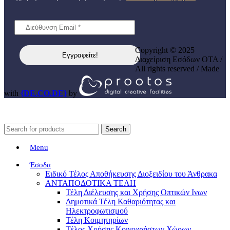
Copyright © 2025
Διαχείριση Εσόδων ΟΤΑ /
All rights reserved / Made
with
{DE.CO.DE}
by
Search
Menu
Έσοδα
Ειδικό Τέλος Αποθήκευσης Διοξειδίου του Άνθρακα
ΑΝΤΑΠΟΔΟΤΙΚΑ ΤΕΛΗ
Τέλη Διέλευσης και Χρήσης Οπτικών Ινων
Δημοτικά Τέλη Καθαριότητας και
Ηλεκτροφωτισμού
Τέλη Κοιμητηρίων
Τέλος Χρήσης Κοινοχρήστων Χώρων