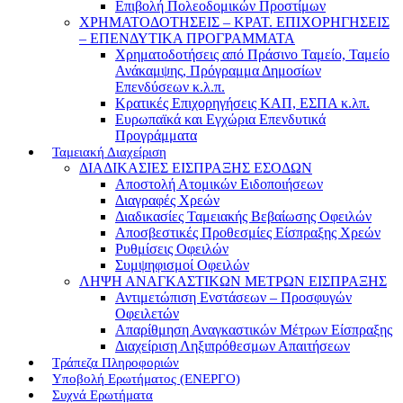
Επιβολή Πολεοδομικών Προστίμων
ΧΡΗΜΑΤΟΔΟΤΗΣΕΙΣ – ΚΡΑΤ. ΕΠΙΧΟΡΗΓΗΣΕΙΣ
– ΕΠΕΝΔΥΤΙΚΑ ΠΡΟΓΡΑΜΜΑΤΑ
Χρηματοδοτήσεις από Πράσινο Ταμείο, Ταμείο
Ανάκαμψης, Πρόγραμμα Δημοσίων
Επενδύσεων κ.λ.π.
Κρατικές Επιχορηγήσεις ΚΑΠ, ΕΣΠΑ κ.λπ.
Ευρωπαϊκά και Εγχώρια Επενδυτικά
Προγράμματα
Ταμειακή Διαχείριση
ΔΙΑΔΙΚΑΣΙΕΣ ΕΙΣΠΡΑΞΗΣ ΕΣΟΔΩΝ
Αποστολή Ατομικών Ειδοποιήσεων
Διαγραφές Χρεών
Διαδικασίες Ταμειακής Βεβαίωσης Οφειλών
Αποσβεστικές Προθεσμίες Είσπραξης Χρεών
Ρυθμίσεις Οφειλών
Συμψηφισμοί Οφειλών
ΛΗΨΗ ΑΝΑΓΚΑΣΤΙΚΩΝ ΜΕΤΡΩΝ ΕΙΣΠΡΑΞΗΣ
Αντιμετώπιση Ενστάσεων – Προσφυγών
Οφειλετών
Απαρίθμηση Αναγκαστικών Μέτρων Είσπραξης
Διαχείριση Ληξιπρόθεσμων Απαιτήσεων
Τράπεζα Πληροφοριών
Υποβολή Ερωτήματος (ΕΝΕΡΓΟ)
Συχνά Ερωτήματα