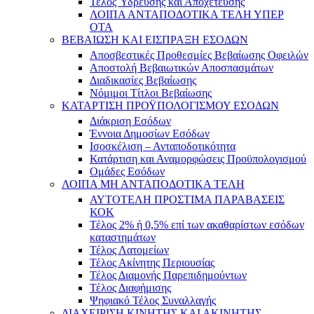
Τέλος Ύδρευσης και Αποχέτευσης
ΛΟΙΠΑ ΑΝΤΑΠΟΔΟΤΙΚΑ ΤΕΛΗ ΥΠΕΡ
ΟΤΑ
ΒΕΒΑΙΩΣΗ ΚΑΙ ΕΙΣΠΡΑΞΗ ΕΣΟΔΩΝ
Αποσβεστικές Προθεσμίες Βεβαίωσης Οφειλών
Αποστολή Βεβαιωτικών Αποσπασμάτων
Διαδικασίες Βεβαίωσης
Νόμιμοι Τίτλοι Βεβαίωσης
ΚΑΤΑΡΤΙΣΗ ΠΡΟΫΠΟΛΟΓΙΣΜΟΥ ΕΣΟΔΩΝ
Διάκριση Εσόδων
Έννοια Δημοσίων Εσόδων
Ισοσκέλιση – Ανταποδοτικότητα
Κατάρτιση και Αναμορφώσεις Προϋπολογισμού
Ομάδες Εσόδων
ΛΟΙΠΑ ΜΗ ΑΝΤΑΠΟΔΟΤΙΚΑ ΤΕΛΗ
ΑΥΤΟΤΕΛΗ ΠΡΟΣΤΙΜΑ ΠΑΡΑΒΑΣΕΙΣ
ΚΟΚ
Τέλος 2% ή 0,5% επί των ακαθαρίστων εσόδων
καταστημάτων
Τέλος Λατομείων
Τέλος Ακίνητης Περιουσίας
Τέλος Διαμονής Παρεπιδημούντων
Τέλος Διαφήμισης
Ψηφιακό Τέλος Συναλλαγής
ΔΙΑΧΕΙΡΙΣΗ ΚΙΝΗΤΗΣ ΚΑΙ ΑΚΙΝΗΤΗΣ