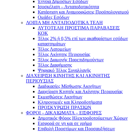
Έννοια Δημοσίων Εσόδων
Ισοσκέλιση – Ανταποδοτικότητα
Κατάρτιση και Αναμορφώσεις Προϋπολογισμού
Ομάδες Εσόδων
ΛΟΙΠΑ ΜΗ ΑΝΤΑΠΟΔΟΤΙΚΑ ΤΕΛΗ
ΑΥΤΟΤΕΛΗ ΠΡΟΣΤΙΜΑ ΠΑΡΑΒΑΣΕΙΣ
ΚΟΚ
Τέλος 2% ή 0,5% επί των ακαθαρίστων εσόδων
καταστημάτων
Τέλος Λατομείων
Τέλος Ακίνητης Περιουσίας
Τέλος Διαμονής Παρεπιδημούντων
Τέλος Διαφήμισης
Ψηφιακό Τέλος Συναλλαγής
ΔΙΑΧΕΙΡΙΣΗ ΚΙΝΗΤΗΣ ΚΑΙ ΑΚΙΝΗΤΗΣ
ΠΕΡΙΟΥΣΙΑΣ
Διαδικασίες Μίσθωσης Ακινήτων
Διαχείριση Κινητής και Ακίνητης Περιουσίας
Εκμισθώσεις Ακινήτων
Κληρονομιές και Κληροδοτήματα
ΠΡΟΣΚΥΡΩΣΗ ΠΡΑΣΙΩΝ
ΦΟΡΟΙ – ΔΙΚΑΙΩΜΑΤΑ – ΕΙΣΦΟΡΕΣ
Δημοτικός Φόρος Ηλεκτροδοτούμενων Χώρων
Εισφορά σε γη και σε χρήμα
Επιβολή Προστίμων και Προσαυξήσεων