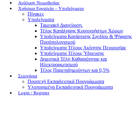
Ανάλυση Νομοθεσίας
Χρήσιμα Εργαλεία – Υποδείγματα
Πίνακες
Υποδείγματα
Ταμειακή Διαχείριση.
Τέλος Κατάληψης Κοινοχρήστων Χώρων
Υποδείγματα Κατάρτισης Σχεδίου & Ψήφισης
Προϋπολογισμού
Υποδείγματα Τέλους Ακίνητης Περιουσίας
Υποδείγματα Τέλους Ύδρευσης
Δημοτικά Τέλη Καθαριότητας και
Ηλεκτροφωτισμού
Τέλος Παρεπιδημούντων και 0,5%
Σεμινάρια
Προσεχή Εκπαιδευτικά Προγράμματα
Υλοποιημένα Εκπαιδευτικά Προγράμματα
Login / Register