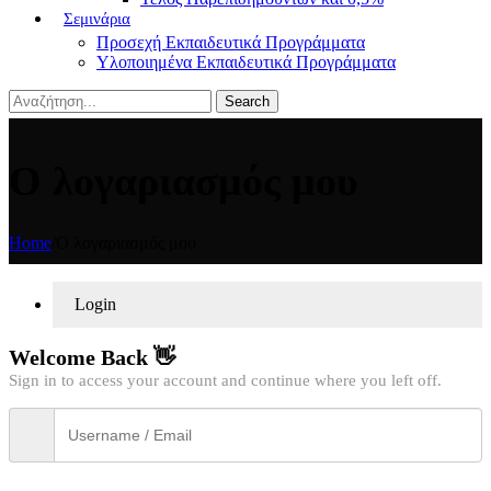
Σεμινάρια
Προσεχή Εκπαιδευτικά Προγράμματα
Υλοποιημένα Εκπαιδευτικά Προγράμματα
Search
Ο λογαριασμός μου
Home
/
Ο λογαριασμός μου
Login
Welcome Back 👋
Sign in to access your account and continue where you left off.