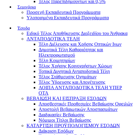
Τέλος Παρεπιδημούντων και 0,5%
Σεμινάρια
Προσεχή Εκπαιδευτικά Προγράμματα
Υλοποιημένα Εκπαιδευτικά Προγράμματα
Έσοδα
Ειδικό Τέλος Αποθήκευσης Διοξειδίου του Άνθρακα
ΑΝΤΑΠΟΔΟΤΙΚΑ ΤΕΛΗ
Τέλη Διέλευσης και Χρήσης Οπτικών Ινων
Δημοτικά Τέλη Καθαριότητας και
Ηλεκτροφωτισμού
Τέλη Κοιμητηρίων
Τέλος Χρήσης Κοινοχρήστων Χώρων
Τοπικά Δυνητικά Ανταποδοτικά Τέλη
Τέλος Στάθμευσης Οχημάτων
Τέλος Ύδρευσης και Αποχέτευσης
ΛΟΙΠΑ ΑΝΤΑΠΟΔΟΤΙΚΑ ΤΕΛΗ ΥΠΕΡ
ΟΤΑ
ΒΕΒΑΙΩΣΗ ΚΑΙ ΕΙΣΠΡΑΞΗ ΕΣΟΔΩΝ
Αποσβεστικές Προθεσμίες Βεβαίωσης Οφειλών
Αποστολή Βεβαιωτικών Αποσπασμάτων
Διαδικασίες Βεβαίωσης
Νόμιμοι Τίτλοι Βεβαίωσης
ΚΑΤΑΡΤΙΣΗ ΠΡΟΫΠΟΛΟΓΙΣΜΟΥ ΕΣΟΔΩΝ
Διάκριση Εσόδων