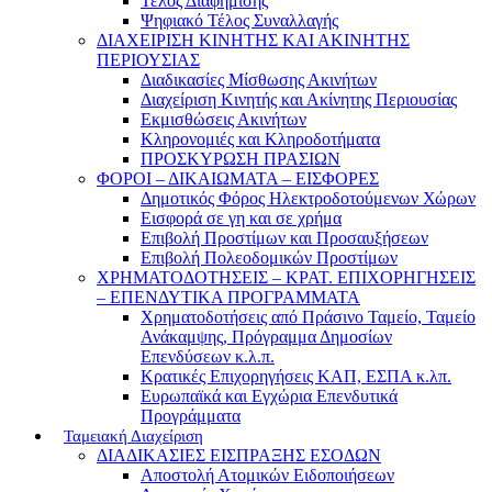
Τέλος Διαφήμισης
Ψηφιακό Τέλος Συναλλαγής
ΔΙΑΧΕΙΡΙΣΗ ΚΙΝΗΤΗΣ ΚΑΙ ΑΚΙΝΗΤΗΣ
ΠΕΡΙΟΥΣΙΑΣ
Διαδικασίες Μίσθωσης Ακινήτων
Διαχείριση Κινητής και Ακίνητης Περιουσίας
Εκμισθώσεις Ακινήτων
Κληρονομιές και Κληροδοτήματα
ΠΡΟΣΚΥΡΩΣΗ ΠΡΑΣΙΩΝ
ΦΟΡΟΙ – ΔΙΚΑΙΩΜΑΤΑ – ΕΙΣΦΟΡΕΣ
Δημοτικός Φόρος Ηλεκτροδοτούμενων Χώρων
Εισφορά σε γη και σε χρήμα
Επιβολή Προστίμων και Προσαυξήσεων
Επιβολή Πολεοδομικών Προστίμων
ΧΡΗΜΑΤΟΔΟΤΗΣΕΙΣ – ΚΡΑΤ. ΕΠΙΧΟΡΗΓΗΣΕΙΣ
– ΕΠΕΝΔΥΤΙΚΑ ΠΡΟΓΡΑΜΜΑΤΑ
Χρηματοδοτήσεις από Πράσινο Ταμείο, Ταμείο
Ανάκαμψης, Πρόγραμμα Δημοσίων
Επενδύσεων κ.λ.π.
Κρατικές Επιχορηγήσεις ΚΑΠ, ΕΣΠΑ κ.λπ.
Ευρωπαϊκά και Εγχώρια Επενδυτικά
Προγράμματα
Ταμειακή Διαχείριση
ΔΙΑΔΙΚΑΣΙΕΣ ΕΙΣΠΡΑΞΗΣ ΕΣΟΔΩΝ
Αποστολή Ατομικών Ειδοποιήσεων