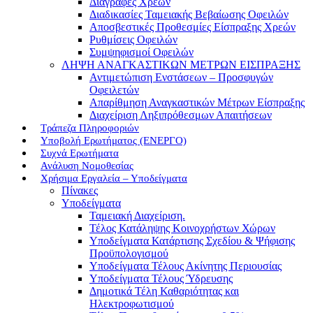
Διαγραφές Χρεών
Διαδικασίες Ταμειακής Βεβαίωσης Οφειλών
Αποσβεστικές Προθεσμίες Είσπραξης Χρεών
Ρυθμίσεις Οφειλών
Συμψηφισμοί Οφειλών
ΛΗΨΗ ΑΝΑΓΚΑΣΤΙΚΩΝ ΜΕΤΡΩΝ ΕΙΣΠΡΑΞΗΣ
Αντιμετώπιση Ενστάσεων – Προσφυγών
Οφειλετών
Απαρίθμηση Αναγκαστικών Μέτρων Είσπραξης
Διαχείριση Ληξιπρόθεσμων Απαιτήσεων
Τράπεζα Πληροφοριών
Υποβολή Ερωτήματος (ΕΝΕΡΓΟ)
Συχνά Ερωτήματα
Ανάλυση Νομοθεσίας
Χρήσιμα Εργαλεία – Υποδείγματα
Πίνακες
Υποδείγματα
Ταμειακή Διαχείριση.
Τέλος Κατάληψης Κοινοχρήστων Χώρων
Υποδείγματα Κατάρτισης Σχεδίου & Ψήφισης
Προϋπολογισμού
Υποδείγματα Τέλους Ακίνητης Περιουσίας
Υποδείγματα Τέλους Ύδρευσης
Δημοτικά Τέλη Καθαριότητας και
Ηλεκτροφωτισμού