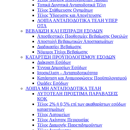
Τοπικά Δυνητικά Ανταποδοτικά Τέλη
Τέλος Στάθμευσης Οχημάτων
Τέλος Ύδρευσης και Αποχέτευσης
ΛΟΙΠΑ ΑΝΤΑΠΟΔΟΤΙΚΑ ΤΕΛΗ ΥΠΕΡ
ΟΤΑ
ΒΕΒΑΙΩΣΗ ΚΑΙ ΕΙΣΠΡΑΞΗ ΕΣΟΔΩΝ
Αποσβεστικές Προθεσμίες Βεβαίωσης Οφειλών
Αποστολή Βεβαιωτικών Αποσπασμάτων
Διαδικασίες Βεβαίωσης
Νόμιμοι Τίτλοι Βεβαίωσης
ΚΑΤΑΡΤΙΣΗ ΠΡΟΫΠΟΛΟΓΙΣΜΟΥ ΕΣΟΔΩΝ
Διάκριση Εσόδων
Έννοια Δημοσίων Εσόδων
Ισοσκέλιση – Ανταποδοτικότητα
Κατάρτιση και Αναμορφώσεις Προϋπολογισμού
Ομάδες Εσόδων
ΛΟΙΠΑ ΜΗ ΑΝΤΑΠΟΔΟΤΙΚΑ ΤΕΛΗ
ΑΥΤΟΤΕΛΗ ΠΡΟΣΤΙΜΑ ΠΑΡΑΒΑΣΕΙΣ
ΚΟΚ
Τέλος 2% ή 0,5% επί των ακαθαρίστων εσόδων
καταστημάτων
Τέλος Λατομείων
Τέλος Ακίνητης Περιουσίας
Τέλος Διαμονής Παρεπιδημούντων