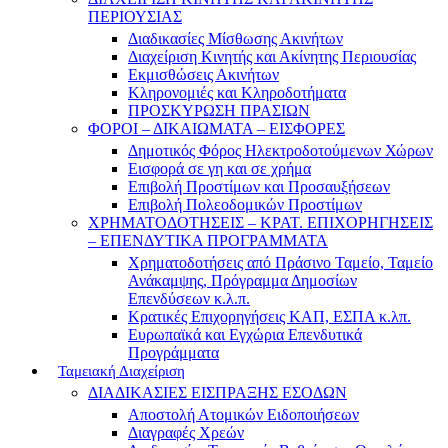
ΠΕΡΙΟΥΣΙΑΣ
Διαδικασίες Μίσθωσης Ακινήτων
Διαχείριση Κινητής και Ακίνητης Περιουσίας
Εκμισθώσεις Ακινήτων
Κληρονομιές και Κληροδοτήματα
ΠΡΟΣΚΥΡΩΣΗ ΠΡΑΣΙΩΝ
ΦΟΡΟΙ – ΔΙΚΑΙΩΜΑΤΑ – ΕΙΣΦΟΡΕΣ
Δημοτικός Φόρος Ηλεκτροδοτούμενων Χώρων
Εισφορά σε γη και σε χρήμα
Επιβολή Προστίμων και Προσαυξήσεων
Επιβολή Πολεοδομικών Προστίμων
ΧΡΗΜΑΤΟΔΟΤΗΣΕΙΣ – ΚΡΑΤ. ΕΠΙΧΟΡΗΓΗΣΕΙΣ
– ΕΠΕΝΔΥΤΙΚΑ ΠΡΟΓΡΑΜΜΑΤΑ
Χρηματοδοτήσεις από Πράσινο Ταμείο, Ταμείο
Ανάκαμψης, Πρόγραμμα Δημοσίων
Επενδύσεων κ.λ.π.
Κρατικές Επιχορηγήσεις ΚΑΠ, ΕΣΠΑ κ.λπ.
Ευρωπαϊκά και Εγχώρια Επενδυτικά
Προγράμματα
Ταμειακή Διαχείριση
ΔΙΑΔΙΚΑΣΙΕΣ ΕΙΣΠΡΑΞΗΣ ΕΣΟΔΩΝ
Αποστολή Ατομικών Ειδοποιήσεων
Διαγραφές Χρεών