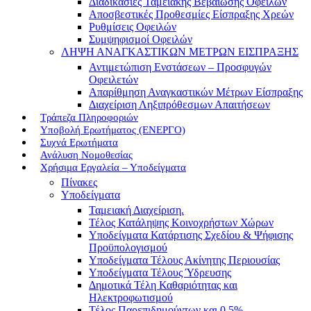
Διαδικασίες Ταμειακής Βεβαίωσης Οφειλών
Αποσβεστικές Προθεσμίες Είσπραξης Χρεών
Ρυθμίσεις Οφειλών
Συμψηφισμοί Οφειλών
ΛΗΨΗ ΑΝΑΓΚΑΣΤΙΚΩΝ ΜΕΤΡΩΝ ΕΙΣΠΡΑΞΗΣ
Αντιμετώπιση Ενστάσεων – Προσφυγών
Οφειλετών
Απαρίθμηση Αναγκαστικών Μέτρων Είσπραξης
Διαχείριση Ληξιπρόθεσμων Απαιτήσεων
Τράπεζα Πληροφοριών
Υποβολή Ερωτήματος (ΕΝΕΡΓΟ)
Συχνά Ερωτήματα
Ανάλυση Νομοθεσίας
Χρήσιμα Εργαλεία – Υποδείγματα
Πίνακες
Υποδείγματα
Ταμειακή Διαχείριση.
Τέλος Κατάληψης Κοινοχρήστων Χώρων
Υποδείγματα Κατάρτισης Σχεδίου & Ψήφισης
Προϋπολογισμού
Υποδείγματα Τέλους Ακίνητης Περιουσίας
Υποδείγματα Τέλους Ύδρευσης
Δημοτικά Τέλη Καθαριότητας και
Ηλεκτροφωτισμού
Τέλος Παρεπιδημούντων και 0,5%