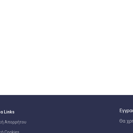
Εγγρα
α Links
Θα χρ
κή Απορρήτου
κή Cookies