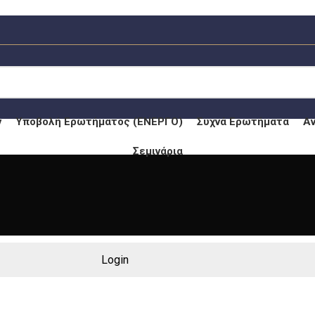
ν
Υποβολή Ερωτήματος (ΕΝΕΡΓΟ)
Συχνά Ερωτήματα
Α
Σεμινάρια
Login