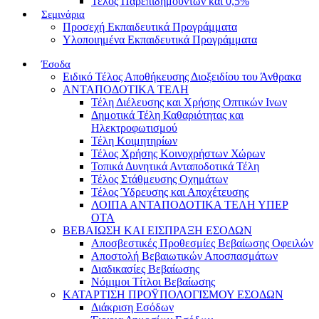
Τέλος Παρεπιδημούντων και 0,5%
Σεμινάρια
Προσεχή Εκπαιδευτικά Προγράμματα
Υλοποιημένα Εκπαιδευτικά Προγράμματα
Έσοδα
Ειδικό Τέλος Αποθήκευσης Διοξειδίου του Άνθρακα
ΑΝΤΑΠΟΔΟΤΙΚΑ ΤΕΛΗ
Τέλη Διέλευσης και Χρήσης Οπτικών Ινων
Δημοτικά Τέλη Καθαριότητας και
Ηλεκτροφωτισμού
Τέλη Κοιμητηρίων
Τέλος Χρήσης Κοινοχρήστων Χώρων
Τοπικά Δυνητικά Ανταποδοτικά Τέλη
Τέλος Στάθμευσης Οχημάτων
Τέλος Ύδρευσης και Αποχέτευσης
ΛΟΙΠΑ ΑΝΤΑΠΟΔΟΤΙΚΑ ΤΕΛΗ ΥΠΕΡ
ΟΤΑ
ΒΕΒΑΙΩΣΗ ΚΑΙ ΕΙΣΠΡΑΞΗ ΕΣΟΔΩΝ
Αποσβεστικές Προθεσμίες Βεβαίωσης Οφειλών
Αποστολή Βεβαιωτικών Αποσπασμάτων
Διαδικασίες Βεβαίωσης
Νόμιμοι Τίτλοι Βεβαίωσης
ΚΑΤΑΡΤΙΣΗ ΠΡΟΫΠΟΛΟΓΙΣΜΟΥ ΕΣΟΔΩΝ
Διάκριση Εσόδων