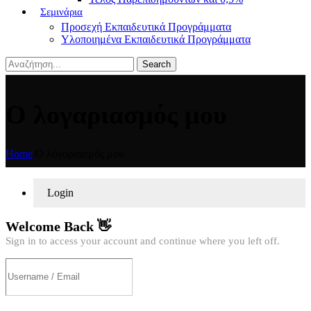
Σεμινάρια
Προσεχή Εκπαιδευτικά Προγράμματα
Υλοποιημένα Εκπαιδευτικά Προγράμματα
Search
Ο λογαριασμός μου
Home
/
Ο λογαριασμός μου
Login
Welcome Back 👋
Sign in to access your account and continue where you left off.