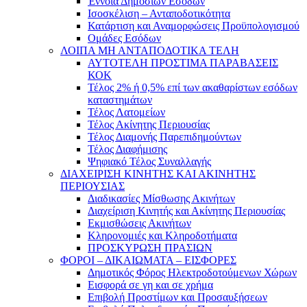
Έννοια Δημοσίων Εσόδων
Ισοσκέλιση – Ανταποδοτικότητα
Κατάρτιση και Αναμορφώσεις Προϋπολογισμού
Ομάδες Εσόδων
ΛΟΙΠΑ ΜΗ ΑΝΤΑΠΟΔΟΤΙΚΑ ΤΕΛΗ
ΑΥΤΟΤΕΛΗ ΠΡΟΣΤΙΜΑ ΠΑΡΑΒΑΣΕΙΣ
ΚΟΚ
Τέλος 2% ή 0,5% επί των ακαθαρίστων εσόδων
καταστημάτων
Τέλος Λατομείων
Τέλος Ακίνητης Περιουσίας
Τέλος Διαμονής Παρεπιδημούντων
Τέλος Διαφήμισης
Ψηφιακό Τέλος Συναλλαγής
ΔΙΑΧΕΙΡΙΣΗ ΚΙΝΗΤΗΣ ΚΑΙ ΑΚΙΝΗΤΗΣ
ΠΕΡΙΟΥΣΙΑΣ
Διαδικασίες Μίσθωσης Ακινήτων
Διαχείριση Κινητής και Ακίνητης Περιουσίας
Εκμισθώσεις Ακινήτων
Κληρονομιές και Κληροδοτήματα
ΠΡΟΣΚΥΡΩΣΗ ΠΡΑΣΙΩΝ
ΦΟΡΟΙ – ΔΙΚΑΙΩΜΑΤΑ – ΕΙΣΦΟΡΕΣ
Δημοτικός Φόρος Ηλεκτροδοτούμενων Χώρων
Εισφορά σε γη και σε χρήμα
Επιβολή Προστίμων και Προσαυξήσεων