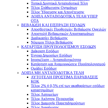
Τοπικά Δυνητικά Ανταποδοτικά Τέλη
Τέλος Στάθμευσης Οχημάτων
Τέλος Ύδρευσης και Αποχέτευσης
ΛΟΙΠΑ ΑΝΤΑΠΟΔΟΤΙΚΑ ΤΕΛΗ ΥΠΕΡ
ΟΤΑ
ΒΕΒΑΙΩΣΗ ΚΑΙ ΕΙΣΠΡΑΞΗ ΕΣΟΔΩΝ
Αποσβεστικές Προθεσμίες Βεβαίωσης Οφειλών
Αποστολή Βεβαιωτικών Αποσπασμάτων
Διαδικασίες Βεβαίωσης
Νόμιμοι Τίτλοι Βεβαίωσης
ΚΑΤΑΡΤΙΣΗ ΠΡΟΫΠΟΛΟΓΙΣΜΟΥ ΕΣΟΔΩΝ
Διάκριση Εσόδων
Έννοια Δημοσίων Εσόδων
Ισοσκέλιση – Ανταποδοτικότητα
Κατάρτιση και Αναμορφώσεις Προϋπολογισμού
Ομάδες Εσόδων
ΛΟΙΠΑ ΜΗ ΑΝΤΑΠΟΔΟΤΙΚΑ ΤΕΛΗ
ΑΥΤΟΤΕΛΗ ΠΡΟΣΤΙΜΑ ΠΑΡΑΒΑΣΕΙΣ
ΚΟΚ
Τέλος 2% ή 0,5% επί των ακαθαρίστων εσόδων
καταστημάτων
Τέλος Λατομείων
Τέλος Ακίνητης Περιουσίας
Τέλος Διαμονής Παρεπιδημούντων
Τέλος Διαφήμισης