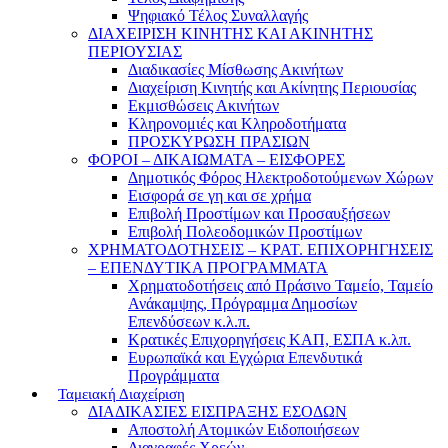
Ψηφιακό Τέλος Συναλλαγής
ΔΙΑΧΕΙΡΙΣΗ ΚΙΝΗΤΗΣ ΚΑΙ ΑΚΙΝΗΤΗΣ
ΠΕΡΙΟΥΣΙΑΣ
Διαδικασίες Μίσθωσης Ακινήτων
Διαχείριση Κινητής και Ακίνητης Περιουσίας
Εκμισθώσεις Ακινήτων
Κληρονομιές και Κληροδοτήματα
ΠΡΟΣΚΥΡΩΣΗ ΠΡΑΣΙΩΝ
ΦΟΡΟΙ – ΔΙΚΑΙΩΜΑΤΑ – ΕΙΣΦΟΡΕΣ
Δημοτικός Φόρος Ηλεκτροδοτούμενων Χώρων
Εισφορά σε γη και σε χρήμα
Επιβολή Προστίμων και Προσαυξήσεων
Επιβολή Πολεοδομικών Προστίμων
ΧΡΗΜΑΤΟΔΟΤΗΣΕΙΣ – ΚΡΑΤ. ΕΠΙΧΟΡΗΓΗΣΕΙΣ
– ΕΠΕΝΔΥΤΙΚΑ ΠΡΟΓΡΑΜΜΑΤΑ
Χρηματοδοτήσεις από Πράσινο Ταμείο, Ταμείο
Ανάκαμψης, Πρόγραμμα Δημοσίων
Επενδύσεων κ.λ.π.
Κρατικές Επιχορηγήσεις ΚΑΠ, ΕΣΠΑ κ.λπ.
Ευρωπαϊκά και Εγχώρια Επενδυτικά
Προγράμματα
Ταμειακή Διαχείριση
ΔΙΑΔΙΚΑΣΙΕΣ ΕΙΣΠΡΑΞΗΣ ΕΣΟΔΩΝ
Αποστολή Ατομικών Ειδοποιήσεων
Διαγραφές Χρεών