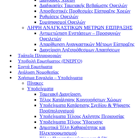
Διαδικασίες Ταμειακής Βεβαίωσης Οφειλών
Αποσβεστικές Προθεσμίες Είσπραξης Χρεών
Ρυθμίσεις Οφειλών
Συμψηφισμοί Οφειλών
ΛΗΨΗ ΑΝΑΓΚΑΣΤΙΚΩΝ ΜΕΤΡΩΝ ΕΙΣΠΡΑΞΗΣ
Αντιμετώπιση Ενστάσεων – Προσφυγών
Οφειλετών
Απαρίθμηση Αναγκαστικών Μέτρων Είσπραξης
Διαχείριση Ληξιπρόθεσμων Απαιτήσεων
Τράπεζα Πληροφοριών
Υποβολή Ερωτήματος (ΕΝΕΡΓΟ)
Συχνά Ερωτήματα
Ανάλυση Νομοθεσίας
Χρήσιμα Εργαλεία – Υποδείγματα
Πίνακες
Υποδείγματα
Ταμειακή Διαχείριση.
Τέλος Κατάληψης Κοινοχρήστων Χώρων
Υποδείγματα Κατάρτισης Σχεδίου & Ψήφισης
Προϋπολογισμού
Υποδείγματα Τέλους Ακίνητης Περιουσίας
Υποδείγματα Τέλους Ύδρευσης
Δημοτικά Τέλη Καθαριότητας και
Ηλεκτροφωτισμού