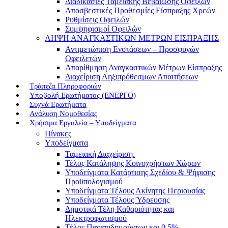
Διαδικασίες Ταμειακής Βεβαίωσης Οφειλών
Αποσβεστικές Προθεσμίες Είσπραξης Χρεών
Ρυθμίσεις Οφειλών
Συμψηφισμοί Οφειλών
ΛΗΨΗ ΑΝΑΓΚΑΣΤΙΚΩΝ ΜΕΤΡΩΝ ΕΙΣΠΡΑΞΗΣ
Αντιμετώπιση Ενστάσεων – Προσφυγών
Οφειλετών
Απαρίθμηση Αναγκαστικών Μέτρων Είσπραξης
Διαχείριση Ληξιπρόθεσμων Απαιτήσεων
Τράπεζα Πληροφοριών
Υποβολή Ερωτήματος (ΕΝΕΡΓΟ)
Συχνά Ερωτήματα
Ανάλυση Νομοθεσίας
Χρήσιμα Εργαλεία – Υποδείγματα
Πίνακες
Υποδείγματα
Ταμειακή Διαχείριση.
Τέλος Κατάληψης Κοινοχρήστων Χώρων
Υποδείγματα Κατάρτισης Σχεδίου & Ψήφισης
Προϋπολογισμού
Υποδείγματα Τέλους Ακίνητης Περιουσίας
Υποδείγματα Τέλους Ύδρευσης
Δημοτικά Τέλη Καθαριότητας και
Ηλεκτροφωτισμού
Τέλος Παρεπιδημούντων και 0,5%