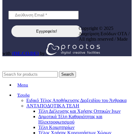
Copyright © 2025
Διαχείριση Εσόδων ΟΤΑ /
All rights reserved / Made
with
{DE.CO.DE}
by
Search
Menu
Έσοδα
Ειδικό Τέλος Αποθήκευσης Διοξειδίου του Άνθρακα
ΑΝΤΑΠΟΔΟΤΙΚΑ ΤΕΛΗ
Τέλη Διέλευσης και Χρήσης Οπτικών Ινων
Δημοτικά Τέλη Καθαριότητας και
Ηλεκτροφωτισμού
Τέλη Κοιμητηρίων
Τέλος Χρήσης Κοινοχρήστων Χώρων