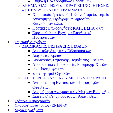
Επιβολή Πολεοδομικών Προστίμων
ΧΡΗΜΑΤΟΔΟΤΗΣΕΙΣ – ΚΡΑΤ. ΕΠΙΧΟΡΗΓΗΣΕΙΣ
– ΕΠΕΝΔΥΤΙΚΑ ΠΡΟΓΡΑΜΜΑΤΑ
Χρηματοδοτήσεις από Πράσινο Ταμείο, Ταμείο
Ανάκαμψης, Πρόγραμμα Δημοσίων
Επενδύσεων κ.λ.π.
Κρατικές Επιχορηγήσεις ΚΑΠ, ΕΣΠΑ κ.λπ.
Ευρωπαϊκά και Εγχώρια Επενδυτικά
Προγράμματα
Ταμειακή Διαχείριση
ΔΙΑΔΙΚΑΣΙΕΣ ΕΙΣΠΡΑΞΗΣ ΕΣΟΔΩΝ
Αποστολή Ατομικών Ειδοποιήσεων
Διαγραφές Χρεών
Διαδικασίες Ταμειακής Βεβαίωσης Οφειλών
Αποσβεστικές Προθεσμίες Είσπραξης Χρεών
Ρυθμίσεις Οφειλών
Συμψηφισμοί Οφειλών
ΛΗΨΗ ΑΝΑΓΚΑΣΤΙΚΩΝ ΜΕΤΡΩΝ ΕΙΣΠΡΑΞΗΣ
Αντιμετώπιση Ενστάσεων – Προσφυγών
Οφειλετών
Απαρίθμηση Αναγκαστικών Μέτρων Είσπραξης
Διαχείριση Ληξιπρόθεσμων Απαιτήσεων
Τράπεζα Πληροφοριών
Υποβολή Ερωτήματος (ΕΝΕΡΓΟ)
Συχνά Ερωτήματα