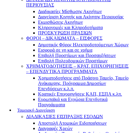
ΠΕΡΙΟΥΣΙΑΣ
Διαδικασίες Μίσθωσης Ακινήτων
Διαχείριση Κινητής και Ακίνητης Περιουσίας
Εκμισθώσεις Ακινήτων
Κληρονομιές και Κληροδοτήματα
ΠΡΟΣΚΥΡΩΣΗ ΠΡΑΣΙΩΝ
ΦΟΡΟΙ – ΔΙΚΑΙΩΜΑΤΑ – ΕΙΣΦΟΡΕΣ
Δημοτικός Φόρος Ηλεκτροδοτούμενων Χώρων
Εισφορά σε γη και σε χρήμα
Επιβολή Προστίμων και Προσαυξήσεων
Επιβολή Πολεοδομικών Προστίμων
ΧΡΗΜΑΤΟΔΟΤΗΣΕΙΣ – ΚΡΑΤ. ΕΠΙΧΟΡΗΓΗΣΕΙΣ
– ΕΠΕΝΔΥΤΙΚΑ ΠΡΟΓΡΑΜΜΑΤΑ
Χρηματοδοτήσεις από Πράσινο Ταμείο, Ταμείο
Ανάκαμψης, Πρόγραμμα Δημοσίων
Επενδύσεων κ.λ.π.
Κρατικές Επιχορηγήσεις ΚΑΠ, ΕΣΠΑ κ.λπ.
Ευρωπαϊκά και Εγχώρια Επενδυτικά
Προγράμματα
Ταμειακή Διαχείριση
ΔΙΑΔΙΚΑΣΙΕΣ ΕΙΣΠΡΑΞΗΣ ΕΣΟΔΩΝ
Αποστολή Ατομικών Ειδοποιήσεων
Διαγραφές Χρεών