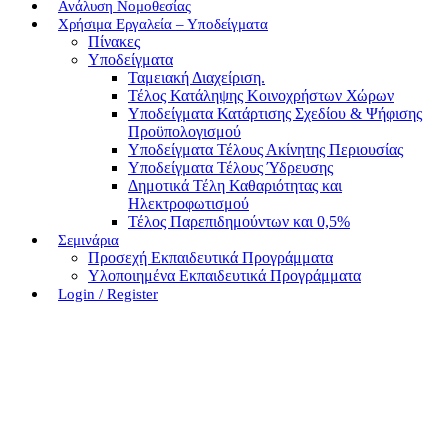
Ανάλυση Νομοθεσίας
Χρήσιμα Εργαλεία – Υποδείγματα
Πίνακες
Υποδείγματα
Ταμειακή Διαχείριση.
Τέλος Κατάληψης Κοινοχρήστων Χώρων
Υποδείγματα Κατάρτισης Σχεδίου & Ψήφισης
Προϋπολογισμού
Υποδείγματα Τέλους Ακίνητης Περιουσίας
Υποδείγματα Τέλους Ύδρευσης
Δημοτικά Τέλη Καθαριότητας και
Ηλεκτροφωτισμού
Τέλος Παρεπιδημούντων και 0,5%
Σεμινάρια
Προσεχή Εκπαιδευτικά Προγράμματα
Υλοποιημένα Εκπαιδευτικά Προγράμματα
Login / Register