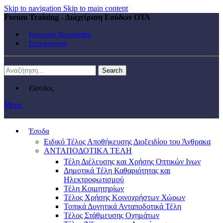
Skip to navigation
Skip to main content
Forum Training - Διαχείριση Εσόδων ΟΤΑ
Εγγραφή Newsletter
Επικοινωνία
Search
Είσοδος
Menu
Έσοδα
Ειδικό Τέλος Αποθήκευσης Διοξειδίου του Άνθρακα
ΑΝΤΑΠΟΔΟΤΙΚΑ ΤΕΛΗ
Τέλη Διέλευσης και Χρήσης Οπτικών Ινων
Δημοτικά Τέλη Καθαριότητας και
Ηλεκτροφωτισμού
Τέλη Κοιμητηρίων
Τέλος Χρήσης Κοινοχρήστων Χώρων
Τοπικά Δυνητικά Ανταποδοτικά Τέλη
Τέλος Στάθμευσης Οχημάτων