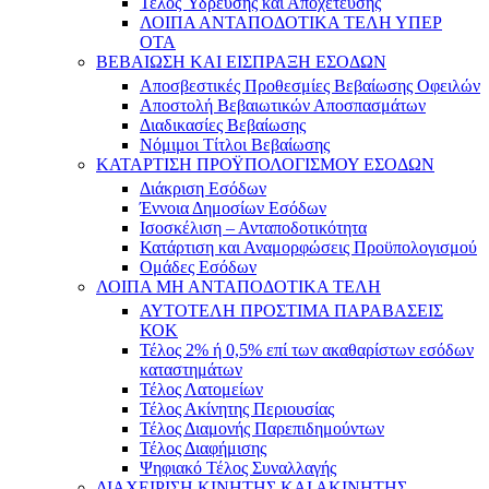
Τέλος Ύδρευσης και Αποχέτευσης
ΛΟΙΠΑ ΑΝΤΑΠΟΔΟΤΙΚΑ ΤΕΛΗ ΥΠΕΡ
ΟΤΑ
ΒΕΒΑΙΩΣΗ ΚΑΙ ΕΙΣΠΡΑΞΗ ΕΣΟΔΩΝ
Αποσβεστικές Προθεσμίες Βεβαίωσης Οφειλών
Αποστολή Βεβαιωτικών Αποσπασμάτων
Διαδικασίες Βεβαίωσης
Νόμιμοι Τίτλοι Βεβαίωσης
ΚΑΤΑΡΤΙΣΗ ΠΡΟΫΠΟΛΟΓΙΣΜΟΥ ΕΣΟΔΩΝ
Διάκριση Εσόδων
Έννοια Δημοσίων Εσόδων
Ισοσκέλιση – Ανταποδοτικότητα
Κατάρτιση και Αναμορφώσεις Προϋπολογισμού
Ομάδες Εσόδων
ΛΟΙΠΑ ΜΗ ΑΝΤΑΠΟΔΟΤΙΚΑ ΤΕΛΗ
ΑΥΤΟΤΕΛΗ ΠΡΟΣΤΙΜΑ ΠΑΡΑΒΑΣΕΙΣ
ΚΟΚ
Τέλος 2% ή 0,5% επί των ακαθαρίστων εσόδων
καταστημάτων
Τέλος Λατομείων
Τέλος Ακίνητης Περιουσίας
Τέλος Διαμονής Παρεπιδημούντων
Τέλος Διαφήμισης
Ψηφιακό Τέλος Συναλλαγής
ΔΙΑΧΕΙΡΙΣΗ ΚΙΝΗΤΗΣ ΚΑΙ ΑΚΙΝΗΤΗΣ