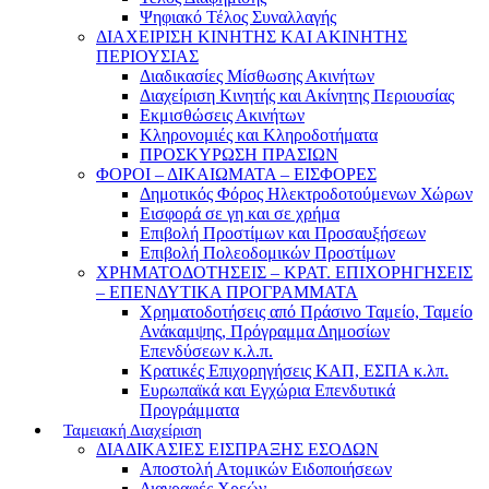
Ψηφιακό Τέλος Συναλλαγής
ΔΙΑΧΕΙΡΙΣΗ ΚΙΝΗΤΗΣ ΚΑΙ ΑΚΙΝΗΤΗΣ
ΠΕΡΙΟΥΣΙΑΣ
Διαδικασίες Μίσθωσης Ακινήτων
Διαχείριση Κινητής και Ακίνητης Περιουσίας
Εκμισθώσεις Ακινήτων
Κληρονομιές και Κληροδοτήματα
ΠΡΟΣΚΥΡΩΣΗ ΠΡΑΣΙΩΝ
ΦΟΡΟΙ – ΔΙΚΑΙΩΜΑΤΑ – ΕΙΣΦΟΡΕΣ
Δημοτικός Φόρος Ηλεκτροδοτούμενων Χώρων
Εισφορά σε γη και σε χρήμα
Επιβολή Προστίμων και Προσαυξήσεων
Επιβολή Πολεοδομικών Προστίμων
ΧΡΗΜΑΤΟΔΟΤΗΣΕΙΣ – ΚΡΑΤ. ΕΠΙΧΟΡΗΓΗΣΕΙΣ
– ΕΠΕΝΔΥΤΙΚΑ ΠΡΟΓΡΑΜΜΑΤΑ
Χρηματοδοτήσεις από Πράσινο Ταμείο, Ταμείο
Ανάκαμψης, Πρόγραμμα Δημοσίων
Επενδύσεων κ.λ.π.
Κρατικές Επιχορηγήσεις ΚΑΠ, ΕΣΠΑ κ.λπ.
Ευρωπαϊκά και Εγχώρια Επενδυτικά
Προγράμματα
Ταμειακή Διαχείριση
ΔΙΑΔΙΚΑΣΙΕΣ ΕΙΣΠΡΑΞΗΣ ΕΣΟΔΩΝ
Αποστολή Ατομικών Ειδοποιήσεων
Διαγραφές Χρεών