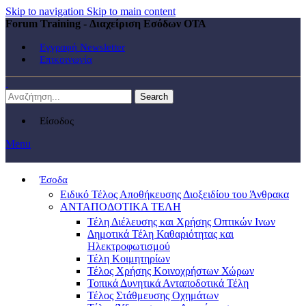
Skip to navigation
Skip to main content
Forum Training - Διαχείριση Εσόδων ΟΤΑ
Εγγραφή Newsletter
Επικοινωνία
Search
Είσοδος
Menu
Έσοδα
Ειδικό Τέλος Αποθήκευσης Διοξειδίου του Άνθρακα
ΑΝΤΑΠΟΔΟΤΙΚΑ ΤΕΛΗ
Τέλη Διέλευσης και Χρήσης Οπτικών Ινων
Δημοτικά Τέλη Καθαριότητας και
Ηλεκτροφωτισμού
Τέλη Κοιμητηρίων
Τέλος Χρήσης Κοινοχρήστων Χώρων
Τοπικά Δυνητικά Ανταποδοτικά Τέλη
Τέλος Στάθμευσης Οχημάτων