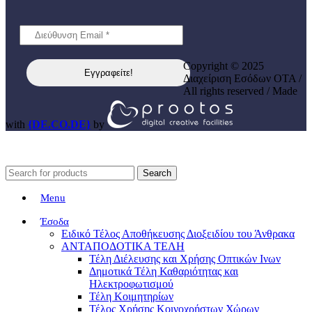
Copyright © 2025
Διαχείριση Εσόδων ΟΤΑ /
All rights reserved / Made
with
{DE.CO.DE}
by
Search
Menu
Έσοδα
Ειδικό Τέλος Αποθήκευσης Διοξειδίου του Άνθρακα
ΑΝΤΑΠΟΔΟΤΙΚΑ ΤΕΛΗ
Τέλη Διέλευσης και Χρήσης Οπτικών Ινων
Δημοτικά Τέλη Καθαριότητας και
Ηλεκτροφωτισμού
Τέλη Κοιμητηρίων
Τέλος Χρήσης Κοινοχρήστων Χώρων