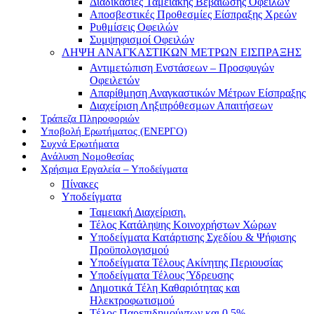
Διαδικασίες Ταμειακής Βεβαίωσης Οφειλών
Αποσβεστικές Προθεσμίες Είσπραξης Χρεών
Ρυθμίσεις Οφειλών
Συμψηφισμοί Οφειλών
ΛΗΨΗ ΑΝΑΓΚΑΣΤΙΚΩΝ ΜΕΤΡΩΝ ΕΙΣΠΡΑΞΗΣ
Αντιμετώπιση Ενστάσεων – Προσφυγών
Οφειλετών
Απαρίθμηση Αναγκαστικών Μέτρων Είσπραξης
Διαχείριση Ληξιπρόθεσμων Απαιτήσεων
Τράπεζα Πληροφοριών
Υποβολή Ερωτήματος (ΕΝΕΡΓΟ)
Συχνά Ερωτήματα
Ανάλυση Νομοθεσίας
Χρήσιμα Εργαλεία – Υποδείγματα
Πίνακες
Υποδείγματα
Ταμειακή Διαχείριση.
Τέλος Κατάληψης Κοινοχρήστων Χώρων
Υποδείγματα Κατάρτισης Σχεδίου & Ψήφισης
Προϋπολογισμού
Υποδείγματα Τέλους Ακίνητης Περιουσίας
Υποδείγματα Τέλους Ύδρευσης
Δημοτικά Τέλη Καθαριότητας και
Ηλεκτροφωτισμού
Τέλος Παρεπιδημούντων και 0,5%