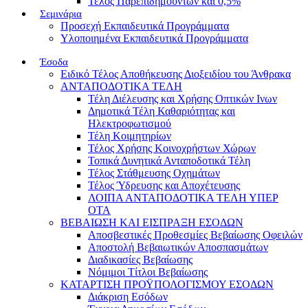
Τέλος Παρεπιδημούντων και 0,5%
Σεμινάρια
Προσεχή Εκπαιδευτικά Προγράμματα
Υλοποιημένα Εκπαιδευτικά Προγράμματα
Έσοδα
Ειδικό Τέλος Αποθήκευσης Διοξειδίου του Άνθρακα
ΑΝΤΑΠΟΔΟΤΙΚΑ ΤΕΛΗ
Τέλη Διέλευσης και Χρήσης Οπτικών Ινων
Δημοτικά Τέλη Καθαριότητας και
Ηλεκτροφωτισμού
Τέλη Κοιμητηρίων
Τέλος Χρήσης Κοινοχρήστων Χώρων
Τοπικά Δυνητικά Ανταποδοτικά Τέλη
Τέλος Στάθμευσης Οχημάτων
Τέλος Ύδρευσης και Αποχέτευσης
ΛΟΙΠΑ ΑΝΤΑΠΟΔΟΤΙΚΑ ΤΕΛΗ ΥΠΕΡ
ΟΤΑ
ΒΕΒΑΙΩΣΗ ΚΑΙ ΕΙΣΠΡΑΞΗ ΕΣΟΔΩΝ
Αποσβεστικές Προθεσμίες Βεβαίωσης Οφειλών
Αποστολή Βεβαιωτικών Αποσπασμάτων
Διαδικασίες Βεβαίωσης
Νόμιμοι Τίτλοι Βεβαίωσης
ΚΑΤΑΡΤΙΣΗ ΠΡΟΫΠΟΛΟΓΙΣΜΟΥ ΕΣΟΔΩΝ
Διάκριση Εσόδων