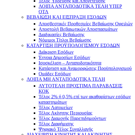
Τέλος Ύδρευσης και Αποχέτευσης
ΛΟΙΠΑ ΑΝΤΑΠΟΔΟΤΙΚΑ ΤΕΛΗ ΥΠΕΡ
ΟΤΑ
ΒΕΒΑΙΩΣΗ ΚΑΙ ΕΙΣΠΡΑΞΗ ΕΣΟΔΩΝ
Αποσβεστικές Προθεσμίες Βεβαίωσης Οφειλών
Αποστολή Βεβαιωτικών Αποσπασμάτων
Διαδικασίες Βεβαίωσης
Νόμιμοι Τίτλοι Βεβαίωσης
ΚΑΤΑΡΤΙΣΗ ΠΡΟΫΠΟΛΟΓΙΣΜΟΥ ΕΣΟΔΩΝ
Διάκριση Εσόδων
Έννοια Δημοσίων Εσόδων
Ισοσκέλιση – Ανταποδοτικότητα
Κατάρτιση και Αναμορφώσεις Προϋπολογισμού
Ομάδες Εσόδων
ΛΟΙΠΑ ΜΗ ΑΝΤΑΠΟΔΟΤΙΚΑ ΤΕΛΗ
ΑΥΤΟΤΕΛΗ ΠΡΟΣΤΙΜΑ ΠΑΡΑΒΑΣΕΙΣ
ΚΟΚ
Τέλος 2% ή 0,5% επί των ακαθαρίστων εσόδων
καταστημάτων
Τέλος Λατομείων
Τέλος Ακίνητης Περιουσίας
Τέλος Διαμονής Παρεπιδημούντων
Τέλος Διαφήμισης
Ψηφιακό Τέλος Συναλλαγής
ΔΙΑΧΕΙΡΙΣΗ ΚΙΝΗΤΗΣ ΚΑΙ ΑΚΙΝΗΤΗΣ