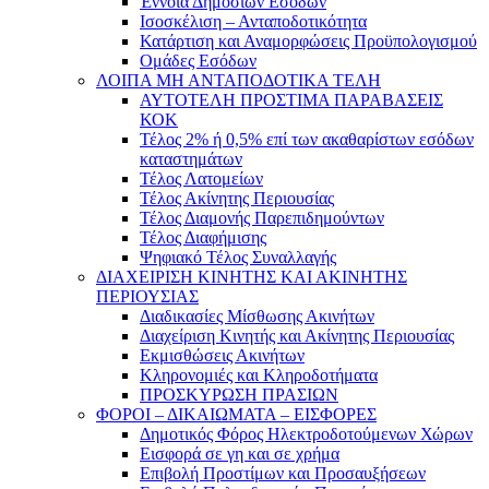
Έννοια Δημοσίων Εσόδων
Ισοσκέλιση – Ανταποδοτικότητα
Κατάρτιση και Αναμορφώσεις Προϋπολογισμού
Ομάδες Εσόδων
ΛΟΙΠΑ ΜΗ ΑΝΤΑΠΟΔΟΤΙΚΑ ΤΕΛΗ
ΑΥΤΟΤΕΛΗ ΠΡΟΣΤΙΜΑ ΠΑΡΑΒΑΣΕΙΣ
ΚΟΚ
Τέλος 2% ή 0,5% επί των ακαθαρίστων εσόδων
καταστημάτων
Τέλος Λατομείων
Τέλος Ακίνητης Περιουσίας
Τέλος Διαμονής Παρεπιδημούντων
Τέλος Διαφήμισης
Ψηφιακό Τέλος Συναλλαγής
ΔΙΑΧΕΙΡΙΣΗ ΚΙΝΗΤΗΣ ΚΑΙ ΑΚΙΝΗΤΗΣ
ΠΕΡΙΟΥΣΙΑΣ
Διαδικασίες Μίσθωσης Ακινήτων
Διαχείριση Κινητής και Ακίνητης Περιουσίας
Εκμισθώσεις Ακινήτων
Κληρονομιές και Κληροδοτήματα
ΠΡΟΣΚΥΡΩΣΗ ΠΡΑΣΙΩΝ
ΦΟΡΟΙ – ΔΙΚΑΙΩΜΑΤΑ – ΕΙΣΦΟΡΕΣ
Δημοτικός Φόρος Ηλεκτροδοτούμενων Χώρων
Εισφορά σε γη και σε χρήμα
Επιβολή Προστίμων και Προσαυξήσεων