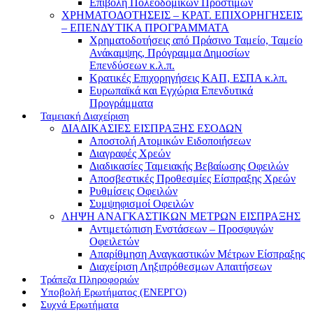
Επιβολή Πολεοδομικών Προστίμων
ΧΡΗΜΑΤΟΔΟΤΗΣΕΙΣ – ΚΡΑΤ. ΕΠΙΧΟΡΗΓΗΣΕΙΣ
– ΕΠΕΝΔΥΤΙΚΑ ΠΡΟΓΡΑΜΜΑΤΑ
Χρηματοδοτήσεις από Πράσινο Ταμείο, Ταμείο
Ανάκαμψης, Πρόγραμμα Δημοσίων
Επενδύσεων κ.λ.π.
Κρατικές Επιχορηγήσεις ΚΑΠ, ΕΣΠΑ κ.λπ.
Ευρωπαϊκά και Εγχώρια Επενδυτικά
Προγράμματα
Ταμειακή Διαχείριση
ΔΙΑΔΙΚΑΣΙΕΣ ΕΙΣΠΡΑΞΗΣ ΕΣΟΔΩΝ
Αποστολή Ατομικών Ειδοποιήσεων
Διαγραφές Χρεών
Διαδικασίες Ταμειακής Βεβαίωσης Οφειλών
Αποσβεστικές Προθεσμίες Είσπραξης Χρεών
Ρυθμίσεις Οφειλών
Συμψηφισμοί Οφειλών
ΛΗΨΗ ΑΝΑΓΚΑΣΤΙΚΩΝ ΜΕΤΡΩΝ ΕΙΣΠΡΑΞΗΣ
Αντιμετώπιση Ενστάσεων – Προσφυγών
Οφειλετών
Απαρίθμηση Αναγκαστικών Μέτρων Είσπραξης
Διαχείριση Ληξιπρόθεσμων Απαιτήσεων
Τράπεζα Πληροφοριών
Υποβολή Ερωτήματος (ΕΝΕΡΓΟ)
Συχνά Ερωτήματα