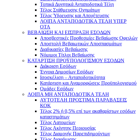
Τοπικά Δυνητικά Ανταποδοτικά Τέλη
Τέλος Στάθμευσης Οχημάτων
Τέλος Ύδρευσης και Αποχέτευσης
ΛΟΙΠΑ ΑΝΤΑΠΟΔΟΤΙΚΑ ΤΕΛΗ ΥΠΕΡ
ΟΤΑ
ΒΕΒΑΙΩΣΗ ΚΑΙ ΕΙΣΠΡΑΞΗ ΕΣΟΔΩΝ
Αποσβεστικές Προθεσμίες Βεβαίωσης Οφειλών
Αποστολή Βεβαιωτικών Αποσπασμάτων
Διαδικασίες Βεβαίωσης
Νόμιμοι Τίτλοι Βεβαίωσης
ΚΑΤΑΡΤΙΣΗ ΠΡΟΫΠΟΛΟΓΙΣΜΟΥ ΕΣΟΔΩΝ
Διάκριση Εσόδων
Έννοια Δημοσίων Εσόδων
Ισοσκέλιση – Ανταποδοτικότητα
Κατάρτιση και Αναμορφώσεις Προϋπολογισμού
Ομάδες Εσόδων
ΛΟΙΠΑ ΜΗ ΑΝΤΑΠΟΔΟΤΙΚΑ ΤΕΛΗ
ΑΥΤΟΤΕΛΗ ΠΡΟΣΤΙΜΑ ΠΑΡΑΒΑΣΕΙΣ
ΚΟΚ
Τέλος 2% ή 0,5% επί των ακαθαρίστων εσόδων
καταστημάτων
Τέλος Λατομείων
Τέλος Ακίνητης Περιουσίας
Τέλος Διαμονής Παρεπιδημούντων
Τέλος Διαφήμισης