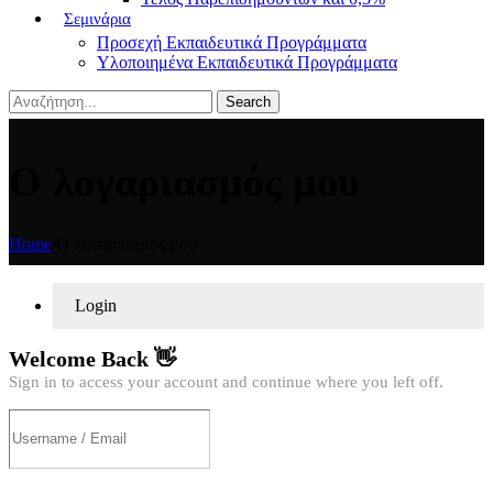
Σεμινάρια
Προσεχή Εκπαιδευτικά Προγράμματα
Υλοποιημένα Εκπαιδευτικά Προγράμματα
Search
Ο λογαριασμός μου
Home
/
Ο λογαριασμός μου
Login
Welcome Back 👋
Sign in to access your account and continue where you left off.