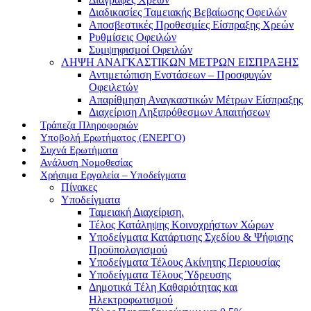
Διαδικασίες Ταμειακής Βεβαίωσης Οφειλών
Αποσβεστικές Προθεσμίες Είσπραξης Χρεών
Ρυθμίσεις Οφειλών
Συμψηφισμοί Οφειλών
ΛΗΨΗ ΑΝΑΓΚΑΣΤΙΚΩΝ ΜΕΤΡΩΝ ΕΙΣΠΡΑΞΗΣ
Αντιμετώπιση Ενστάσεων – Προσφυγών
Οφειλετών
Απαρίθμηση Αναγκαστικών Μέτρων Είσπραξης
Διαχείριση Ληξιπρόθεσμων Απαιτήσεων
Τράπεζα Πληροφοριών
Υποβολή Ερωτήματος (ΕΝΕΡΓΟ)
Συχνά Ερωτήματα
Ανάλυση Νομοθεσίας
Χρήσιμα Εργαλεία – Υποδείγματα
Πίνακες
Υποδείγματα
Ταμειακή Διαχείριση.
Τέλος Κατάληψης Κοινοχρήστων Χώρων
Υποδείγματα Κατάρτισης Σχεδίου & Ψήφισης
Προϋπολογισμού
Υποδείγματα Τέλους Ακίνητης Περιουσίας
Υποδείγματα Τέλους Ύδρευσης
Δημοτικά Τέλη Καθαριότητας και
Ηλεκτροφωτισμού