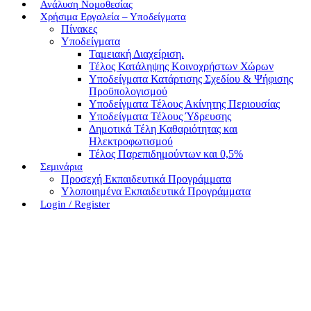
Ανάλυση Νομοθεσίας
Χρήσιμα Εργαλεία – Υποδείγματα
Πίνακες
Υποδείγματα
Ταμειακή Διαχείριση.
Τέλος Κατάληψης Κοινοχρήστων Χώρων
Υποδείγματα Κατάρτισης Σχεδίου & Ψήφισης
Προϋπολογισμού
Υποδείγματα Τέλους Ακίνητης Περιουσίας
Υποδείγματα Τέλους Ύδρευσης
Δημοτικά Τέλη Καθαριότητας και
Ηλεκτροφωτισμού
Τέλος Παρεπιδημούντων και 0,5%
Σεμινάρια
Προσεχή Εκπαιδευτικά Προγράμματα
Υλοποιημένα Εκπαιδευτικά Προγράμματα
Login / Register