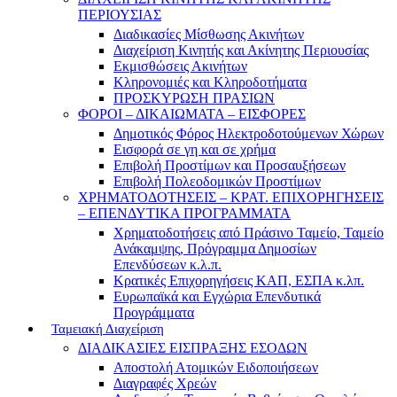
ΠΕΡΙΟΥΣΙΑΣ
Διαδικασίες Μίσθωσης Ακινήτων
Διαχείριση Κινητής και Ακίνητης Περιουσίας
Εκμισθώσεις Ακινήτων
Κληρονομιές και Κληροδοτήματα
ΠΡΟΣΚΥΡΩΣΗ ΠΡΑΣΙΩΝ
ΦΟΡΟΙ – ΔΙΚΑΙΩΜΑΤΑ – ΕΙΣΦΟΡΕΣ
Δημοτικός Φόρος Ηλεκτροδοτούμενων Χώρων
Εισφορά σε γη και σε χρήμα
Επιβολή Προστίμων και Προσαυξήσεων
Επιβολή Πολεοδομικών Προστίμων
ΧΡΗΜΑΤΟΔΟΤΗΣΕΙΣ – ΚΡΑΤ. ΕΠΙΧΟΡΗΓΗΣΕΙΣ
– ΕΠΕΝΔΥΤΙΚΑ ΠΡΟΓΡΑΜΜΑΤΑ
Χρηματοδοτήσεις από Πράσινο Ταμείο, Ταμείο
Ανάκαμψης, Πρόγραμμα Δημοσίων
Επενδύσεων κ.λ.π.
Κρατικές Επιχορηγήσεις ΚΑΠ, ΕΣΠΑ κ.λπ.
Ευρωπαϊκά και Εγχώρια Επενδυτικά
Προγράμματα
Ταμειακή Διαχείριση
ΔΙΑΔΙΚΑΣΙΕΣ ΕΙΣΠΡΑΞΗΣ ΕΣΟΔΩΝ
Αποστολή Ατομικών Ειδοποιήσεων
Διαγραφές Χρεών