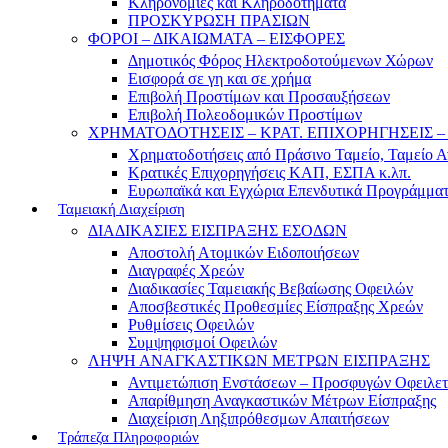
Κληρονομιές και Κληροδοτήματα
ΠΡΟΣΚΥΡΩΣΗ ΠΡΑΣΙΩΝ
ΦΟΡΟΙ – ΔΙΚΑΙΩΜΑΤΑ – ΕΙΣΦΟΡΕΣ
Δημοτικός Φόρος Ηλεκτροδοτούμενων Χώρων
Εισφορά σε γη και σε χρήμα
Επιβολή Προστίμων και Προσαυξήσεων
Επιβολή Πολεοδομικών Προστίμων
ΧΡΗΜΑΤΟΔΟΤΗΣΕΙΣ – ΚΡΑΤ. ΕΠΙΧΟΡΗΓΗΣΕΙΣ
Χρηματοδοτήσεις από Πράσινο Ταμείο, Ταμείο 
Κρατικές Επιχορηγήσεις ΚΑΠ, ΕΣΠΑ κ.λπ.
Ευρωπαϊκά και Εγχώρια Επενδυτικά Προγράμμα
Ταμειακή Διαχείριση
ΔΙΑΔΙΚΑΣΙΕΣ ΕΙΣΠΡΑΞΗΣ ΕΣΟΔΩΝ
Αποστολή Ατομικών Ειδοποιήσεων
Διαγραφές Χρεών
Διαδικασίες Ταμειακής Βεβαίωσης Οφειλών
Αποσβεστικές Προθεσμίες Είσπραξης Χρεών
Ρυθμίσεις Οφειλών
Συμψηφισμοί Οφειλών
ΛΗΨΗ ΑΝΑΓΚΑΣΤΙΚΩΝ ΜΕΤΡΩΝ ΕΙΣΠΡΑΞΗΣ
Αντιμετώπιση Ενστάσεων – Προσφυγών Οφειλε
Απαρίθμηση Αναγκαστικών Μέτρων Είσπραξης
Διαχείριση Ληξιπρόθεσμων Απαιτήσεων
Τράπεζα Πληροφοριών