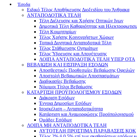
Έσοδα
Ειδικό Τέλος Αποθήκευσης Διοξειδίου του Άνθρακα
ΑΝΤΑΠΟΔΟΤΙΚΑ ΤΕΛΗ
Τέλη Διέλευσης και Χρήσης Οπτικών Ινων
Δημοτικά Τέλη Καθαριότητας και Ηλεκτροφωτισ
Τέλη Κοιμητηρίων
Τέλος Χρήσης Κοινοχρήστων Χώρων
Τοπικά Δυνητικά Ανταποδοτικά Τέλη
Τέλος Στάθμευσης Οχημάτων
Τέλος Ύδρευσης και Αποχέτευσης
ΛΟΙΠΑ ΑΝΤΑΠΟΔΟΤΙΚΑ ΤΕΛΗ ΥΠΕΡ ΟΤΑ
ΒΕΒΑΙΩΣΗ ΚΑΙ ΕΙΣΠΡΑΞΗ ΕΣΟΔΩΝ
Αποσβεστικές Προθεσμίες Βεβαίωσης Οφειλών
Αποστολή Βεβαιωτικών Αποσπασμάτων
Διαδικασίες Βεβαίωσης
Νόμιμοι Τίτλοι Βεβαίωσης
ΚΑΤΑΡΤΙΣΗ ΠΡΟΫΠΟΛΟΓΙΣΜΟΥ ΕΣΟΔΩΝ
Διάκριση Εσόδων
Έννοια Δημοσίων Εσόδων
Ισοσκέλιση – Ανταποδοτικότητα
Κατάρτιση και Αναμορφώσεις Προϋπολογισμού
Ομάδες Εσόδων
ΛΟΙΠΑ ΜΗ ΑΝΤΑΠΟΔΟΤΙΚΑ ΤΕΛΗ
ΑΥΤΟΤΕΛΗ ΠΡΟΣΤΙΜΑ ΠΑΡΑΒΑΣΕΙΣ ΚΟΚ
Τέλος 2% ή 0,5% επί των ακαθαρίστων εσόδων 