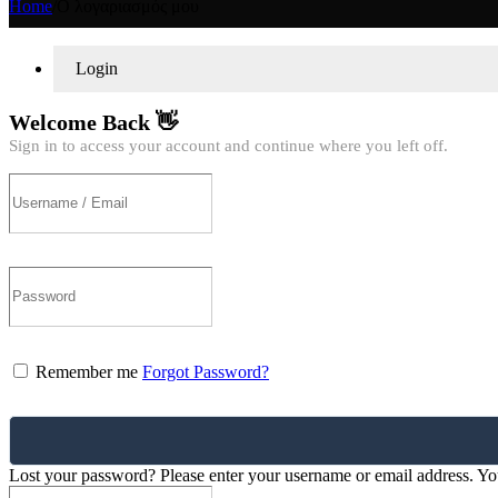
Home
/
Ο λογαριασμός μου
Login
Welcome Back 👋
Sign in to access your account and continue where you left off.
Remember me
Forgot Password?
Lost your password? Please enter your username or email address. You