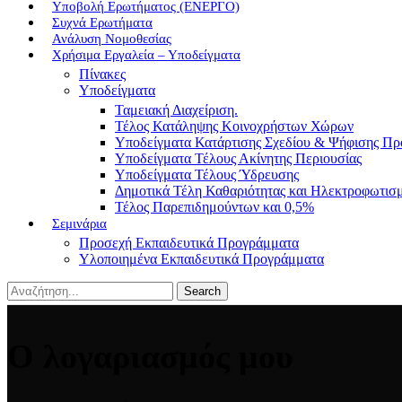
Υποβολή Ερωτήματος (ΕΝΕΡΓΟ)
Συχνά Ερωτήματα
Ανάλυση Νομοθεσίας
Χρήσιμα Εργαλεία – Υποδείγματα
Πίνακες
Υποδείγματα
Ταμειακή Διαχείριση.
Τέλος Κατάληψης Κοινοχρήστων Χώρων
Υποδείγματα Κατάρτισης Σχεδίου & Ψήφισης Π
Υποδείγματα Τέλους Ακίνητης Περιουσίας
Υποδείγματα Τέλους Ύδρευσης
Δημοτικά Τέλη Καθαριότητας και Ηλεκτροφωτισ
Τέλος Παρεπιδημούντων και 0,5%
Σεμινάρια
Προσεχή Εκπαιδευτικά Προγράμματα
Υλοποιημένα Εκπαιδευτικά Προγράμματα
Search
Ο λογαριασμός μου