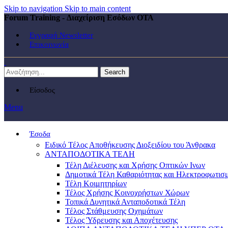
Skip to navigation
Skip to main content
Forum Training - Διαχείριση Εσόδων ΟΤΑ
Εγγραφή Newsletter
Επικοινωνία
Search
Είσοδος
Menu
Έσοδα
Ειδικό Τέλος Αποθήκευσης Διοξειδίου του Άνθρακα
ΑΝΤΑΠΟΔΟΤΙΚΑ ΤΕΛΗ
Τέλη Διέλευσης και Χρήσης Οπτικών Ινων
Δημοτικά Τέλη Καθαριότητας και Ηλεκτροφωτισ
Τέλη Κοιμητηρίων
Τέλος Χρήσης Κοινοχρήστων Χώρων
Τοπικά Δυνητικά Ανταποδοτικά Τέλη
Τέλος Στάθμευσης Οχημάτων
Τέλος Ύδρευσης και Αποχέτευσης