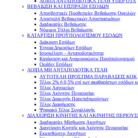
ΛΟΙΠΑ ΑΝΤΑΠΟΔΟΤΙΚΑ ΤΕΛΗ ΥΠΕΡ ΟΤΑ
ΒΕΒΑΙΩΣΗ ΚΑΙ ΕΙΣΠΡΑΞΗ ΕΣΟΔΩΝ
Αποσβεστικές Προθεσμίες Βεβαίωσης Οφειλών
Αποστολή Βεβαιωτικών Αποσπασμάτων
Διαδικασίες Βεβαίωσης
Νόμιμοι Τίτλοι Βεβαίωσης
ΚΑΤΑΡΤΙΣΗ ΠΡΟΫΠΟΛΟΓΙΣΜΟΥ ΕΣΟΔΩΝ
Διάκριση Εσόδων
Έννοια Δημοσίων Εσόδων
Ισοσκέλιση – Ανταποδοτικότητα
Κατάρτιση και Αναμορφώσεις Προϋπολογισμού
Ομάδες Εσόδων
ΛΟΙΠΑ ΜΗ ΑΝΤΑΠΟΔΟΤΙΚΑ ΤΕΛΗ
ΑΥΤΟΤΕΛΗ ΠΡΟΣΤΙΜΑ ΠΑΡΑΒΑΣΕΙΣ ΚΟΚ
Τέλος 2% ή 0,5% επί των ακαθαρίστων εσόδων 
Τέλος Λατομείων
Τέλος Ακίνητης Περιουσίας
Τέλος Διαμονής Παρεπιδημούντων
Τέλος Διαφήμισης
Ψηφιακό Τέλος Συναλλαγής
ΔΙΑΧΕΙΡΙΣΗ ΚΙΝΗΤΗΣ ΚΑΙ ΑΚΙΝΗΤΗΣ ΠΕΡΙΟΥΣ
Διαδικασίες Μίσθωσης Ακινήτων
Διαχείριση Κινητής και Ακίνητης Περιουσίας
Εκμισθώσεις Ακινήτων