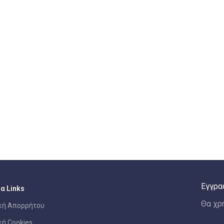
Εγγρα
α Links
Θα χρ
κή Απορρήτου
κή Cookies