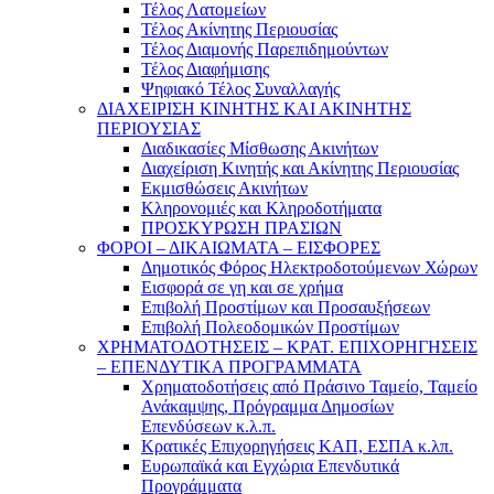
Τέλος Λατομείων
Τέλος Ακίνητης Περιουσίας
Τέλος Διαμονής Παρεπιδημούντων
Τέλος Διαφήμισης
Ψηφιακό Τέλος Συναλλαγής
ΔΙΑΧΕΙΡΙΣΗ ΚΙΝΗΤΗΣ ΚΑΙ ΑΚΙΝΗΤΗΣ
ΠΕΡΙΟΥΣΙΑΣ
Διαδικασίες Μίσθωσης Ακινήτων
Διαχείριση Κινητής και Ακίνητης Περιουσίας
Εκμισθώσεις Ακινήτων
Κληρονομιές και Κληροδοτήματα
ΠΡΟΣΚΥΡΩΣΗ ΠΡΑΣΙΩΝ
ΦΟΡΟΙ – ΔΙΚΑΙΩΜΑΤΑ – ΕΙΣΦΟΡΕΣ
Δημοτικός Φόρος Ηλεκτροδοτούμενων Χώρων
Εισφορά σε γη και σε χρήμα
Επιβολή Προστίμων και Προσαυξήσεων
Επιβολή Πολεοδομικών Προστίμων
ΧΡΗΜΑΤΟΔΟΤΗΣΕΙΣ – ΚΡΑΤ. ΕΠΙΧΟΡΗΓΗΣΕΙΣ
– ΕΠΕΝΔΥΤΙΚΑ ΠΡΟΓΡΑΜΜΑΤΑ
Χρηματοδοτήσεις από Πράσινο Ταμείο, Ταμείο
Ανάκαμψης, Πρόγραμμα Δημοσίων
Επενδύσεων κ.λ.π.
Κρατικές Επιχορηγήσεις ΚΑΠ, ΕΣΠΑ κ.λπ.
Ευρωπαϊκά και Εγχώρια Επενδυτικά
Προγράμματα