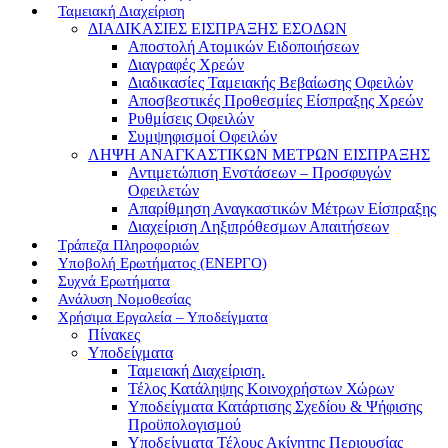
Ταμειακή Διαχείριση
ΔΙΑΔΙΚΑΣΙΕΣ ΕΙΣΠΡΑΞΗΣ ΕΣΟΔΩΝ
Αποστολή Ατομικών Ειδοποιήσεων
Διαγραφές Χρεών
Διαδικασίες Ταμειακής Βεβαίωσης Οφειλών
Αποσβεστικές Προθεσμίες Είσπραξης Χρεών
Ρυθμίσεις Οφειλών
Συμψηφισμοί Οφειλών
ΛΗΨΗ ΑΝΑΓΚΑΣΤΙΚΩΝ ΜΕΤΡΩΝ ΕΙΣΠΡΑΞΗΣ
Αντιμετώπιση Ενστάσεων – Προσφυγών
Οφειλετών
Απαρίθμηση Αναγκαστικών Μέτρων Είσπραξης
Διαχείριση Ληξιπρόθεσμων Απαιτήσεων
Τράπεζα Πληροφοριών
Υποβολή Ερωτήματος (ΕΝΕΡΓΟ)
Συχνά Ερωτήματα
Ανάλυση Νομοθεσίας
Χρήσιμα Εργαλεία – Υποδείγματα
Πίνακες
Υποδείγματα
Ταμειακή Διαχείριση.
Τέλος Κατάληψης Κοινοχρήστων Χώρων
Υποδείγματα Κατάρτισης Σχεδίου & Ψήφισης
Προϋπολογισμού
Υποδείγματα Τέλους Ακίνητης Περιουσίας