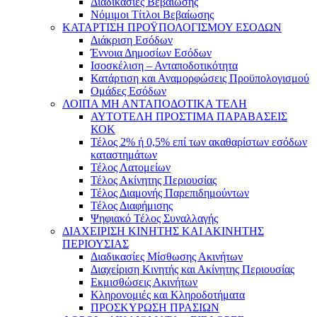
Διαδικασίες Βεβαίωσης
Νόμιμοι Τίτλοι Βεβαίωσης
ΚΑΤΑΡΤΙΣΗ ΠΡΟΫΠΟΛΟΓΙΣΜΟΥ ΕΣΟΔΩΝ
Διάκριση Εσόδων
Έννοια Δημοσίων Εσόδων
Ισοσκέλιση – Ανταποδοτικότητα
Κατάρτιση και Αναμορφώσεις Προϋπολογισμού
Ομάδες Εσόδων
ΛΟΙΠΑ ΜΗ ΑΝΤΑΠΟΔΟΤΙΚΑ ΤΕΛΗ
ΑΥΤΟΤΕΛΗ ΠΡΟΣΤΙΜΑ ΠΑΡΑΒΑΣΕΙΣ
ΚΟΚ
Τέλος 2% ή 0,5% επί των ακαθαρίστων εσόδων
καταστημάτων
Τέλος Λατομείων
Τέλος Ακίνητης Περιουσίας
Τέλος Διαμονής Παρεπιδημούντων
Τέλος Διαφήμισης
Ψηφιακό Τέλος Συναλλαγής
ΔΙΑΧΕΙΡΙΣΗ ΚΙΝΗΤΗΣ ΚΑΙ ΑΚΙΝΗΤΗΣ
ΠΕΡΙΟΥΣΙΑΣ
Διαδικασίες Μίσθωσης Ακινήτων
Διαχείριση Κινητής και Ακίνητης Περιουσίας
Εκμισθώσεις Ακινήτων
Κληρονομιές και Κληροδοτήματα
ΠΡΟΣΚΥΡΩΣΗ ΠΡΑΣΙΩΝ