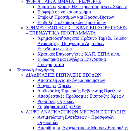
ΦΟΡΟΙ – ΔΙΚΑΙΩΜΑΤΑ – ΕΙΣΦΟΡΕΣ
Δημοτικός Φόρος Ηλεκτροδοτούμενων Χώρων
Εισφορά σε γη και σε χρήμα
Επιβολή Προστίμων και Προσαυξήσεων
Επιβολή Πολεοδομικών Προστίμων
ΧΡΗΜΑΤΟΔΟΤΗΣΕΙΣ – ΚΡΑΤ. ΕΠΙΧΟΡΗΓΗΣΕΙΣ
– ΕΠΕΝΔΥΤΙΚΑ ΠΡΟΓΡΑΜΜΑΤΑ
Χρηματοδοτήσεις από Πράσινο Ταμείο, Ταμείο
Ανάκαμψης, Πρόγραμμα Δημοσίων
Επενδύσεων κ.λ.π.
Κρατικές Επιχορηγήσεις ΚΑΠ, ΕΣΠΑ κ.λπ.
Ευρωπαϊκά και Εγχώρια Επενδυτικά
Προγράμματα
Ταμειακή Διαχείριση
ΔΙΑΔΙΚΑΣΙΕΣ ΕΙΣΠΡΑΞΗΣ ΕΣΟΔΩΝ
Αποστολή Ατομικών Ειδοποιήσεων
Διαγραφές Χρεών
Διαδικασίες Ταμειακής Βεβαίωσης Οφειλών
Αποσβεστικές Προθεσμίες Είσπραξης Χρεών
Ρυθμίσεις Οφειλών
Συμψηφισμοί Οφειλών
ΛΗΨΗ ΑΝΑΓΚΑΣΤΙΚΩΝ ΜΕΤΡΩΝ ΕΙΣΠΡΑΞΗΣ
Αντιμετώπιση Ενστάσεων – Προσφυγών
Οφειλετών
Απαρίθμηση Αναγκαστικών Μέτρων Είσπραξης