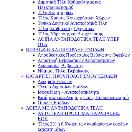
Δημοτικά Τέλη Καθαριότητας και
Ηλεκτροφωτισμού
Τέλη Κοιμητηρίων
Τέλος Χρήσης Κοινοχρήστων Χώρων
Τοπικά Δυνητικά Ανταποδοτικά Τέλη
Τέλος Στάθμευσης Οχημάτων
Τέλος Ύδρευσης και Αποχέτευσης
ΛΟΙΠΑ ΑΝΤΑΠΟΔΟΤΙΚΑ ΤΕΛΗ ΥΠΕΡ
ΟΤΑ
ΒΕΒΑΙΩΣΗ ΚΑΙ ΕΙΣΠΡΑΞΗ ΕΣΟΔΩΝ
Αποσβεστικές Προθεσμίες Βεβαίωσης Οφειλών
Αποστολή Βεβαιωτικών Αποσπασμάτων
Διαδικασίες Βεβαίωσης
Νόμιμοι Τίτλοι Βεβαίωσης
ΚΑΤΑΡΤΙΣΗ ΠΡΟΫΠΟΛΟΓΙΣΜΟΥ ΕΣΟΔΩΝ
Διάκριση Εσόδων
Έννοια Δημοσίων Εσόδων
Ισοσκέλιση – Ανταποδοτικότητα
Κατάρτιση και Αναμορφώσεις Προϋπολογισμού
Ομάδες Εσόδων
ΛΟΙΠΑ ΜΗ ΑΝΤΑΠΟΔΟΤΙΚΑ ΤΕΛΗ
ΑΥΤΟΤΕΛΗ ΠΡΟΣΤΙΜΑ ΠΑΡΑΒΑΣΕΙΣ
ΚΟΚ
Τέλος 2% ή 0,5% επί των ακαθαρίστων εσόδων
καταστημάτων