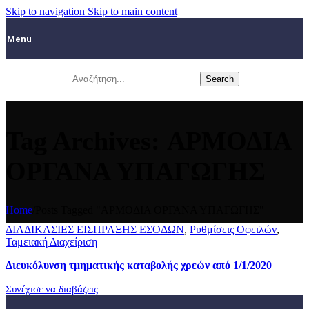
Skip to navigation
Skip to main content
Menu
Search
Tag Archives: ΑΡΜΟΔΙΑ
ΟΡΓΑΝΑ ΥΠΑΓΩΓΗΣ
Home
/
Posts Tagged "ΑΡΜΟΔΙΑ ΟΡΓΑΝΑ ΥΠΑΓΩΓΗΣ"
ΔΙΑΔΙΚΑΣΙΕΣ ΕΙΣΠΡΑΞΗΣ ΕΣΟΔΩΝ
,
Ρυθμίσεις Οφειλών
,
Ταμειακή Διαχείριση
Διευκόλυνση τμηματικής καταβολής χρεών από 1/1/2020
Συνέχισε να διαβάζεις