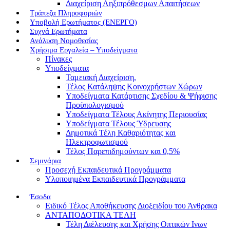
Διαχείριση Ληξιπρόθεσμων Απαιτήσεων
Τράπεζα Πληροφοριών
Υποβολή Ερωτήματος (ΕΝΕΡΓΟ)
Συχνά Ερωτήματα
Ανάλυση Νομοθεσίας
Χρήσιμα Εργαλεία – Υποδείγματα
Πίνακες
Υποδείγματα
Ταμειακή Διαχείριση.
Τέλος Κατάληψης Κοινοχρήστων Χώρων
Υποδείγματα Κατάρτισης Σχεδίου & Ψήφισης
Προϋπολογισμού
Υποδείγματα Τέλους Ακίνητης Περιουσίας
Υποδείγματα Τέλους Ύδρευσης
Δημοτικά Τέλη Καθαριότητας και
Ηλεκτροφωτισμού
Τέλος Παρεπιδημούντων και 0,5%
Σεμινάρια
Προσεχή Εκπαιδευτικά Προγράμματα
Υλοποιημένα Εκπαιδευτικά Προγράμματα
Έσοδα
Ειδικό Τέλος Αποθήκευσης Διοξειδίου του Άνθρακα
ΑΝΤΑΠΟΔΟΤΙΚΑ ΤΕΛΗ
Τέλη Διέλευσης και Χρήσης Οπτικών Ινων