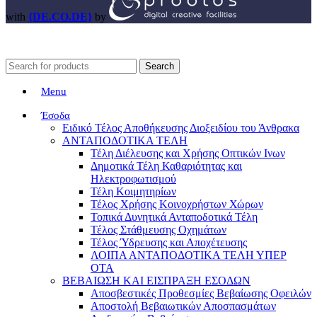
with
{DE.CO.DE}
by
Search
Menu
Έσοδα
Ειδικό Τέλος Αποθήκευσης Διοξειδίου του Άνθρακα
ΑΝΤΑΠΟΔΟΤΙΚΑ ΤΕΛΗ
Τέλη Διέλευσης και Χρήσης Οπτικών Ινων
Δημοτικά Τέλη Καθαριότητας και
Ηλεκτροφωτισμού
Τέλη Κοιμητηρίων
Τέλος Χρήσης Κοινοχρήστων Χώρων
Τοπικά Δυνητικά Ανταποδοτικά Τέλη
Τέλος Στάθμευσης Οχημάτων
Τέλος Ύδρευσης και Αποχέτευσης
ΛΟΙΠΑ ΑΝΤΑΠΟΔΟΤΙΚΑ ΤΕΛΗ ΥΠΕΡ
ΟΤΑ
ΒΕΒΑΙΩΣΗ ΚΑΙ ΕΙΣΠΡΑΞΗ ΕΣΟΔΩΝ
Αποσβεστικές Προθεσμίες Βεβαίωσης Οφειλών
Αποστολή Βεβαιωτικών Αποσπασμάτων