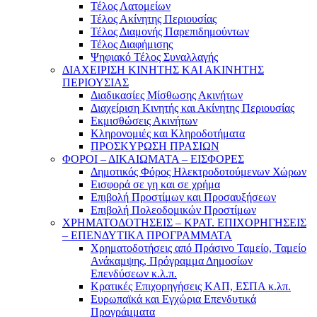
Τέλος Λατομείων
Τέλος Ακίνητης Περιουσίας
Τέλος Διαμονής Παρεπιδημούντων
Τέλος Διαφήμισης
Ψηφιακό Τέλος Συναλλαγής
ΔΙΑΧΕΙΡΙΣΗ ΚΙΝΗΤΗΣ ΚΑΙ ΑΚΙΝΗΤΗΣ
ΠΕΡΙΟΥΣΙΑΣ
Διαδικασίες Μίσθωσης Ακινήτων
Διαχείριση Κινητής και Ακίνητης Περιουσίας
Εκμισθώσεις Ακινήτων
Κληρονομιές και Κληροδοτήματα
ΠΡΟΣΚΥΡΩΣΗ ΠΡΑΣΙΩΝ
ΦΟΡΟΙ – ΔΙΚΑΙΩΜΑΤΑ – ΕΙΣΦΟΡΕΣ
Δημοτικός Φόρος Ηλεκτροδοτούμενων Χώρων
Εισφορά σε γη και σε χρήμα
Επιβολή Προστίμων και Προσαυξήσεων
Επιβολή Πολεοδομικών Προστίμων
ΧΡΗΜΑΤΟΔΟΤΗΣΕΙΣ – ΚΡΑΤ. ΕΠΙΧΟΡΗΓΗΣΕΙΣ
– ΕΠΕΝΔΥΤΙΚΑ ΠΡΟΓΡΑΜΜΑΤΑ
Χρηματοδοτήσεις από Πράσινο Ταμείο, Ταμείο
Ανάκαμψης, Πρόγραμμα Δημοσίων
Επενδύσεων κ.λ.π.
Κρατικές Επιχορηγήσεις ΚΑΠ, ΕΣΠΑ κ.λπ.
Ευρωπαϊκά και Εγχώρια Επενδυτικά
Προγράμματα