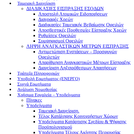
Ταμειακή Διαχείριση
ΔΙΑΔΙΚΑΣΙΕΣ ΕΙΣΠΡΑΞΗΣ ΕΣΟΔΩΝ
Αποστολή Ατομικών Ειδοποιήσεων
Διαγραφές Χρεών
Διαδικασίες Ταμειακής Βεβαίωσης Οφειλών
Αποσβεστικές Προθεσμίες Είσπραξης Χρεών
Ρυθμίσεις Οφειλών
Συμψηφισμοί Οφειλών
ΛΗΨΗ ΑΝΑΓΚΑΣΤΙΚΩΝ ΜΕΤΡΩΝ ΕΙΣΠΡΑΞΗΣ
Αντιμετώπιση Ενστάσεων – Προσφυγών
Οφειλετών
Απαρίθμηση Αναγκαστικών Μέτρων Είσπραξης
Διαχείριση Ληξιπρόθεσμων Απαιτήσεων
Τράπεζα Πληροφοριών
Υποβολή Ερωτήματος (ΕΝΕΡΓΟ)
Συχνά Ερωτήματα
Ανάλυση Νομοθεσίας
Χρήσιμα Εργαλεία – Υποδείγματα
Πίνακες
Υποδείγματα
Ταμειακή Διαχείριση.
Τέλος Κατάληψης Κοινοχρήστων Χώρων
Υποδείγματα Κατάρτισης Σχεδίου & Ψήφισης
Προϋπολογισμού
Υποδείγματα Τέλους Ακίνητης Περιουσίας