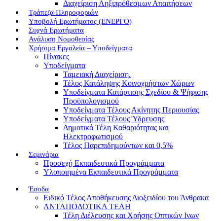
Διαχείριση Ληξιπρόθεσμων Απαιτήσεων
Τράπεζα Πληροφοριών
Υποβολή Ερωτήματος (ΕΝΕΡΓΟ)
Συχνά Ερωτήματα
Ανάλυση Νομοθεσίας
Χρήσιμα Εργαλεία – Υποδείγματα
Πίνακες
Υποδείγματα
Ταμειακή Διαχείριση.
Τέλος Κατάληψης Κοινοχρήστων Χώρων
Υποδείγματα Κατάρτισης Σχεδίου & Ψήφισης
Προϋπολογισμού
Υποδείγματα Τέλους Ακίνητης Περιουσίας
Υποδείγματα Τέλους Ύδρευσης
Δημοτικά Τέλη Καθαριότητας και
Ηλεκτροφωτισμού
Τέλος Παρεπιδημούντων και 0,5%
Σεμινάρια
Προσεχή Εκπαιδευτικά Προγράμματα
Υλοποιημένα Εκπαιδευτικά Προγράμματα
Έσοδα
Ειδικό Τέλος Αποθήκευσης Διοξειδίου του Άνθρακα
ΑΝΤΑΠΟΔΟΤΙΚΑ ΤΕΛΗ
Τέλη Διέλευσης και Χρήσης Οπτικών Ινων