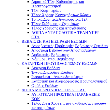
Δημοτικά Τέλη Καθαριότητας και
Ηλεκτροφωτισμού
Τέλη Κοιμητηρίων
Τέλος Χρήσης Κοινοχρήστων Χώρων
Τοπικά Δυνητικά Ανταποδοτικά Τέλη
Τέλος Στάθμευσης Οχημάτων
Τέλος Ύδρευσης και Αποχέτευσης
ΛΟΙΠΑ ΑΝΤΑΠΟΔΟΤΙΚΑ ΤΕΛΗ ΥΠΕΡ
ΟΤΑ
ΒΕΒΑΙΩΣΗ ΚΑΙ ΕΙΣΠΡΑΞΗ ΕΣΟΔΩΝ
Αποσβεστικές Προθεσμίες Βεβαίωσης Οφειλών
Αποστολή Βεβαιωτικών Αποσπασμάτων
Διαδικασίες Βεβαίωσης
Νόμιμοι Τίτλοι Βεβαίωσης
ΚΑΤΑΡΤΙΣΗ ΠΡΟΫΠΟΛΟΓΙΣΜΟΥ ΕΣΟΔΩΝ
Διάκριση Εσόδων
Έννοια Δημοσίων Εσόδων
Ισοσκέλιση – Ανταποδοτικότητα
Κατάρτιση και Αναμορφώσεις Προϋπολογισμού
Ομάδες Εσόδων
ΛΟΙΠΑ ΜΗ ΑΝΤΑΠΟΔΟΤΙΚΑ ΤΕΛΗ
ΑΥΤΟΤΕΛΗ ΠΡΟΣΤΙΜΑ ΠΑΡΑΒΑΣΕΙΣ
ΚΟΚ
Τέλος 2% ή 0,5% επί των ακαθαρίστων εσόδων
καταστημάτων