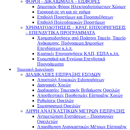
ΦΟΡΟΙ – ΔΙΚΑΙΩΜΑΤΑ – ΕΙΣΦΟΡΕΣ
Δημοτικός Φόρος Ηλεκτροδοτούμενων Χώρων
Εισφορά σε γη και σε χρήμα
Επιβολή Προστίμων και Προσαυξήσεων
Επιβολή Πολεοδομικών Προστίμων
ΧΡΗΜΑΤΟΔΟΤΗΣΕΙΣ – ΚΡΑΤ. ΕΠΙΧΟΡΗΓΗΣΕΙΣ
– ΕΠΕΝΔΥΤΙΚΑ ΠΡΟΓΡΑΜΜΑΤΑ
Χρηματοδοτήσεις από Πράσινο Ταμείο, Ταμείο
Ανάκαμψης, Πρόγραμμα Δημοσίων
Επενδύσεων κ.λ.π.
Κρατικές Επιχορηγήσεις ΚΑΠ, ΕΣΠΑ κ.λπ.
Ευρωπαϊκά και Εγχώρια Επενδυτικά
Προγράμματα
Ταμειακή Διαχείριση
ΔΙΑΔΙΚΑΣΙΕΣ ΕΙΣΠΡΑΞΗΣ ΕΣΟΔΩΝ
Αποστολή Ατομικών Ειδοποιήσεων
Διαγραφές Χρεών
Διαδικασίες Ταμειακής Βεβαίωσης Οφειλών
Αποσβεστικές Προθεσμίες Είσπραξης Χρεών
Ρυθμίσεις Οφειλών
Συμψηφισμοί Οφειλών
ΛΗΨΗ ΑΝΑΓΚΑΣΤΙΚΩΝ ΜΕΤΡΩΝ ΕΙΣΠΡΑΞΗΣ
Αντιμετώπιση Ενστάσεων – Προσφυγών
Οφειλετών
Απαρίθμηση Αναγκαστικών Μέτρων Είσπραξης