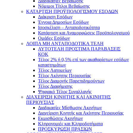
Διαδικασίες Βεβαίωσης
Νόμιμοι Τίτλοι Βεβαίωσης
ΚΑΤΑΡΤΙΣΗ ΠΡΟΫΠΟΛΟΓΙΣΜΟΥ ΕΣΟΔΩΝ
Διάκριση Εσόδων
Έννοια Δημοσίων Εσόδων
Ισοσκέλιση – Ανταποδοτικότητα
Κατάρτιση και Αναμορφώσεις Προϋπολογισμού
Ομάδες Εσόδων
ΛΟΙΠΑ ΜΗ ΑΝΤΑΠΟΔΟΤΙΚΑ ΤΕΛΗ
ΑΥΤΟΤΕΛΗ ΠΡΟΣΤΙΜΑ ΠΑΡΑΒΑΣΕΙΣ
ΚΟΚ
Τέλος 2% ή 0,5% επί των ακαθαρίστων εσόδων
καταστημάτων
Τέλος Λατομείων
Τέλος Ακίνητης Περιουσίας
Τέλος Διαμονής Παρεπιδημούντων
Τέλος Διαφήμισης
Ψηφιακό Τέλος Συναλλαγής
ΔΙΑΧΕΙΡΙΣΗ ΚΙΝΗΤΗΣ ΚΑΙ ΑΚΙΝΗΤΗΣ
ΠΕΡΙΟΥΣΙΑΣ
Διαδικασίες Μίσθωσης Ακινήτων
Διαχείριση Κινητής και Ακίνητης Περιουσίας
Εκμισθώσεις Ακινήτων
Κληρονομιές και Κληροδοτήματα
ΠΡΟΣΚΥΡΩΣΗ ΠΡΑΣΙΩΝ