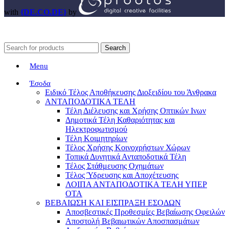
with
{DE.CO.DE}
by
Search
Menu
Έσοδα
Ειδικό Τέλος Αποθήκευσης Διοξειδίου του Άνθρακα
ΑΝΤΑΠΟΔΟΤΙΚΑ ΤΕΛΗ
Τέλη Διέλευσης και Χρήσης Οπτικών Ινων
Δημοτικά Τέλη Καθαριότητας και
Ηλεκτροφωτισμού
Τέλη Κοιμητηρίων
Τέλος Χρήσης Κοινοχρήστων Χώρων
Τοπικά Δυνητικά Ανταποδοτικά Τέλη
Τέλος Στάθμευσης Οχημάτων
Τέλος Ύδρευσης και Αποχέτευσης
ΛΟΙΠΑ ΑΝΤΑΠΟΔΟΤΙΚΑ ΤΕΛΗ ΥΠΕΡ
ΟΤΑ
ΒΕΒΑΙΩΣΗ ΚΑΙ ΕΙΣΠΡΑΞΗ ΕΣΟΔΩΝ
Αποσβεστικές Προθεσμίες Βεβαίωσης Οφειλών
Αποστολή Βεβαιωτικών Αποσπασμάτων