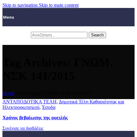
Skip to navigation
Skip to main content
Menu
Search
Tag Archives: ΓΝΩΜ.
ΝΣΚ 141/2015
Home
/
Posts Tagged "ΓΝΩΜ. ΝΣΚ 141/2015"
ΑΝΤΑΠΟΔΟΤΙΚΑ ΤΕΛΗ
,
Δημοτικά Τέλη Καθαριότητας και
Ηλεκτροφωτισμού
,
Έσοδα
Χρόνος βεβαίωσης της οφειλής
Συνέχισε να διαβάζεις