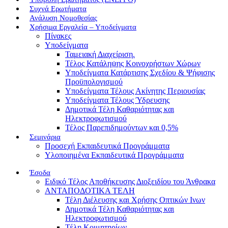
Συχνά Ερωτήματα
Ανάλυση Νομοθεσίας
Χρήσιμα Εργαλεία – Υποδείγματα
Πίνακες
Υποδείγματα
Ταμειακή Διαχείριση.
Τέλος Κατάληψης Κοινοχρήστων Χώρων
Υποδείγματα Κατάρτισης Σχεδίου & Ψήφισης
Προϋπολογισμού
Υποδείγματα Τέλους Ακίνητης Περιουσίας
Υποδείγματα Τέλους Ύδρευσης
Δημοτικά Τέλη Καθαριότητας και
Ηλεκτροφωτισμού
Τέλος Παρεπιδημούντων και 0,5%
Σεμινάρια
Προσεχή Εκπαιδευτικά Προγράμματα
Υλοποιημένα Εκπαιδευτικά Προγράμματα
Έσοδα
Ειδικό Τέλος Αποθήκευσης Διοξειδίου του Άνθρακα
ΑΝΤΑΠΟΔΟΤΙΚΑ ΤΕΛΗ
Τέλη Διέλευσης και Χρήσης Οπτικών Ινων
Δημοτικά Τέλη Καθαριότητας και
Ηλεκτροφωτισμού
Τέλη Κοιμητηρίων