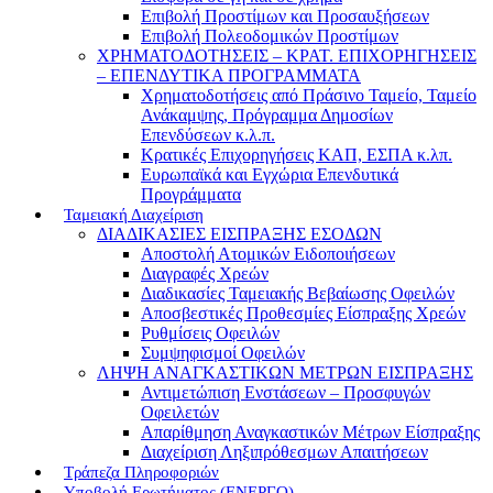
Επιβολή Προστίμων και Προσαυξήσεων
Επιβολή Πολεοδομικών Προστίμων
ΧΡΗΜΑΤΟΔΟΤΗΣΕΙΣ – ΚΡΑΤ. ΕΠΙΧΟΡΗΓΗΣΕΙΣ
– ΕΠΕΝΔΥΤΙΚΑ ΠΡΟΓΡΑΜΜΑΤΑ
Χρηματοδοτήσεις από Πράσινο Ταμείο, Ταμείο
Ανάκαμψης, Πρόγραμμα Δημοσίων
Επενδύσεων κ.λ.π.
Κρατικές Επιχορηγήσεις ΚΑΠ, ΕΣΠΑ κ.λπ.
Ευρωπαϊκά και Εγχώρια Επενδυτικά
Προγράμματα
Ταμειακή Διαχείριση
ΔΙΑΔΙΚΑΣΙΕΣ ΕΙΣΠΡΑΞΗΣ ΕΣΟΔΩΝ
Αποστολή Ατομικών Ειδοποιήσεων
Διαγραφές Χρεών
Διαδικασίες Ταμειακής Βεβαίωσης Οφειλών
Αποσβεστικές Προθεσμίες Είσπραξης Χρεών
Ρυθμίσεις Οφειλών
Συμψηφισμοί Οφειλών
ΛΗΨΗ ΑΝΑΓΚΑΣΤΙΚΩΝ ΜΕΤΡΩΝ ΕΙΣΠΡΑΞΗΣ
Αντιμετώπιση Ενστάσεων – Προσφυγών
Οφειλετών
Απαρίθμηση Αναγκαστικών Μέτρων Είσπραξης
Διαχείριση Ληξιπρόθεσμων Απαιτήσεων
Τράπεζα Πληροφοριών
Υποβολή Ερωτήματος (ΕΝΕΡΓΟ)