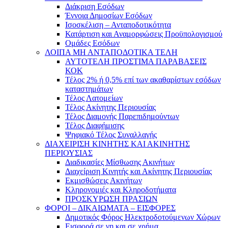
Διάκριση Εσόδων
Έννοια Δημοσίων Εσόδων
Ισοσκέλιση – Ανταποδοτικότητα
Κατάρτιση και Αναμορφώσεις Προϋπολογισμού
Ομάδες Εσόδων
ΛΟΙΠΑ ΜΗ ΑΝΤΑΠΟΔΟΤΙΚΑ ΤΕΛΗ
ΑΥΤΟΤΕΛΗ ΠΡΟΣΤΙΜΑ ΠΑΡΑΒΑΣΕΙΣ
ΚΟΚ
Τέλος 2% ή 0,5% επί των ακαθαρίστων εσόδων
καταστημάτων
Τέλος Λατομείων
Τέλος Ακίνητης Περιουσίας
Τέλος Διαμονής Παρεπιδημούντων
Τέλος Διαφήμισης
Ψηφιακό Τέλος Συναλλαγής
ΔΙΑΧΕΙΡΙΣΗ ΚΙΝΗΤΗΣ ΚΑΙ ΑΚΙΝΗΤΗΣ
ΠΕΡΙΟΥΣΙΑΣ
Διαδικασίες Μίσθωσης Ακινήτων
Διαχείριση Κινητής και Ακίνητης Περιουσίας
Εκμισθώσεις Ακινήτων
Κληρονομιές και Κληροδοτήματα
ΠΡΟΣΚΥΡΩΣΗ ΠΡΑΣΙΩΝ
ΦΟΡΟΙ – ΔΙΚΑΙΩΜΑΤΑ – ΕΙΣΦΟΡΕΣ
Δημοτικός Φόρος Ηλεκτροδοτούμενων Χώρων
Εισφορά σε γη και σε χρήμα