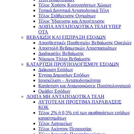
Τέλος Χρήσης Κοινοχρήστων Χώρων
Τοπικά Δυνητικά Ανταποδοτικά Τέλη
Τέλος Στάθμευσης Οχημάτων
Τέλος Ύδρευσης και Αποχέτευσης
ΛΟΙΠΑ ΑΝΤΑΠΟΔΟΤΙΚΑ ΤΕΛΗ ΥΠΕΡ
ΟΤΑ
ΒΕΒΑΙΩΣΗ ΚΑΙ ΕΙΣΠΡΑΞΗ ΕΣΟΔΩΝ
Αποσβεστικές Προθεσμίες Βεβαίωσης Οφειλών
Αποστολή Βεβαιωτικών Αποσπασμάτων
Διαδικασίες Βεβαίωσης
Νόμιμοι Τίτλοι Βεβαίωσης
ΚΑΤΑΡΤΙΣΗ ΠΡΟΫΠΟΛΟΓΙΣΜΟΥ ΕΣΟΔΩΝ
Διάκριση Εσόδων
Έννοια Δημοσίων Εσόδων
Ισοσκέλιση – Ανταποδοτικότητα
Κατάρτιση και Αναμορφώσεις Προϋπολογισμού
Ομάδες Εσόδων
ΛΟΙΠΑ ΜΗ ΑΝΤΑΠΟΔΟΤΙΚΑ ΤΕΛΗ
ΑΥΤΟΤΕΛΗ ΠΡΟΣΤΙΜΑ ΠΑΡΑΒΑΣΕΙΣ
ΚΟΚ
Τέλος 2% ή 0,5% επί των ακαθαρίστων εσόδων
καταστημάτων
Τέλος Λατομείων
Τέλος Ακίνητης Περιουσίας