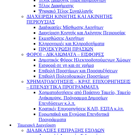
Τέλος Διαμονής Παρεπιδημούντων
Τέλος Διαφήμισης
Ψηφιακό Τέλος Συναλλαγής
ΔΙΑΧΕΙΡΙΣΗ ΚΙΝΗΤΗΣ ΚΑΙ ΑΚΙΝΗΤΗΣ
ΠΕΡΙΟΥΣΙΑΣ
Διαδικασίες Μίσθωσης Ακινήτων
Διαχείριση Κινητής και Ακίνητης Περιουσίας
Εκμισθώσεις Ακινήτων
Κληρονομιές και Κληροδοτήματα
ΠΡΟΣΚΥΡΩΣΗ ΠΡΑΣΙΩΝ
ΦΟΡΟΙ – ΔΙΚΑΙΩΜΑΤΑ – ΕΙΣΦΟΡΕΣ
Δημοτικός Φόρος Ηλεκτροδοτούμενων Χώρων
Εισφορά σε γη και σε χρήμα
Επιβολή Προστίμων και Προσαυξήσεων
Επιβολή Πολεοδομικών Προστίμων
ΧΡΗΜΑΤΟΔΟΤΗΣΕΙΣ – ΚΡΑΤ. ΕΠΙΧΟΡΗΓΗΣΕΙΣ
– ΕΠΕΝΔΥΤΙΚΑ ΠΡΟΓΡΑΜΜΑΤΑ
Χρηματοδοτήσεις από Πράσινο Ταμείο, Ταμείο
Ανάκαμψης, Πρόγραμμα Δημοσίων
Επενδύσεων κ.λ.π.
Κρατικές Επιχορηγήσεις ΚΑΠ, ΕΣΠΑ κ.λπ.
Ευρωπαϊκά και Εγχώρια Επενδυτικά
Προγράμματα
Ταμειακή Διαχείριση
ΔΙΑΔΙΚΑΣΙΕΣ ΕΙΣΠΡΑΞΗΣ ΕΣΟΔΩΝ