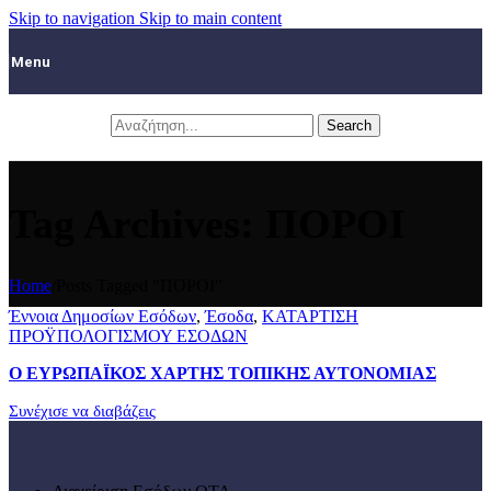
Skip to navigation
Skip to main content
Menu
Search
Tag Archives: ΠΟΡΟΙ
Home
/
Posts Tagged "ΠΟΡΟΙ"
Έννοια Δημοσίων Εσόδων
,
Έσοδα
,
ΚΑΤΑΡΤΙΣΗ
ΠΡΟΫΠΟΛΟΓΙΣΜΟΥ ΕΣΟΔΩΝ
Ο ΕΥΡΩΠΑΪΚΟΣ ΧΑΡΤΗΣ ΤΟΠΙΚΗΣ ΑΥΤΟΝΟΜΙΑΣ
Συνέχισε να διαβάζεις