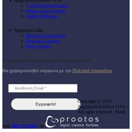
Διαχείριση Εσόδων ΟΤΑ
Τράπεζα πληροφοριών
Φόρμα Επικοινωνίας
Online Webinars
Χρήσιμα Links
Πολιτική Απορρήτου
Πολιτική Cookies
Όροι Χρήσης
Εγγραφείτε στο ενημερωτικό μας δελτίο!
Θα χρησιμοποιηθεί σύμφωνα με την
Πολιτική Απορρήτου
Copyright © 2025
Διαχείριση Εσόδων ΟΤΑ /
All rights reserved / Made
with
{DE.CO.DE}
by