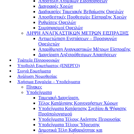
Αποστολή Ατομικών Ειδοποιήσεων
Διαγραφές Χρεών
Διαδικασίες Ταμειακής Βεβαίωσης Οφειλών
Αποσβεστικές Προθεσμίες Είσπραξης Χρεών
Ρυθμίσεις Οφειλών
Συμψηφισμοί Οφειλών
ΛΗΨΗ ΑΝΑΓΚΑΣΤΙΚΩΝ ΜΕΤΡΩΝ ΕΙΣΠΡΑΞΗΣ
Αντιμετώπιση Ενστάσεων – Προσφυγών
Οφειλετών
Απαρίθμηση Αναγκαστικών Μέτρων Είσπραξης
Διαχείριση Ληξιπρόθεσμων Απαιτήσεων
Τράπεζα Πληροφοριών
Υποβολή Ερωτήματος (ΕΝΕΡΓΟ)
Συχνά Ερωτήματα
Ανάλυση Νομοθεσίας
Χρήσιμα Εργαλεία – Υποδείγματα
Πίνακες
Υποδείγματα
Ταμειακή Διαχείριση.
Τέλος Κατάληψης Κοινοχρήστων Χώρων
Υποδείγματα Κατάρτισης Σχεδίου & Ψήφισης
Προϋπολογισμού
Υποδείγματα Τέλους Ακίνητης Περιουσίας
Υποδείγματα Τέλους Ύδρευσης
Δημοτικά Τέλη Καθαριότητας και