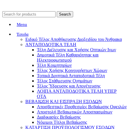
Search
Menu
Έσοδα
Ειδικό Τέλος Αποθήκευσης Διοξειδίου του Άνθρακα
ΑΝΤΑΠΟΔΟΤΙΚΑ ΤΕΛΗ
Τέλη Διέλευσης και Χρήσης Οπτικών Ινων
Δημοτικά Τέλη Καθαριότητας και
Ηλεκτροφωτισμού
Τέλη Κοιμητηρίων
Τέλος Χρήσης Κοινοχρήστων Χώρων
Τοπικά Δυνητικά Ανταποδοτικά Τέλη
Τέλος Στάθμευσης Οχημάτων
Τέλος Ύδρευσης και Αποχέτευσης
ΛΟΙΠΑ ΑΝΤΑΠΟΔΟΤΙΚΑ ΤΕΛΗ ΥΠΕΡ
ΟΤΑ
ΒΕΒΑΙΩΣΗ ΚΑΙ ΕΙΣΠΡΑΞΗ ΕΣΟΔΩΝ
Αποσβεστικές Προθεσμίες Βεβαίωσης Οφειλών
Αποστολή Βεβαιωτικών Αποσπασμάτων
Διαδικασίες Βεβαίωσης
Νόμιμοι Τίτλοι Βεβαίωσης
ΚΑΤΑΡΤΙΣΗ ΠΡΟΫΠΟΛΟΓΙΣΜΟΥ ΕΣΟΔΩΝ