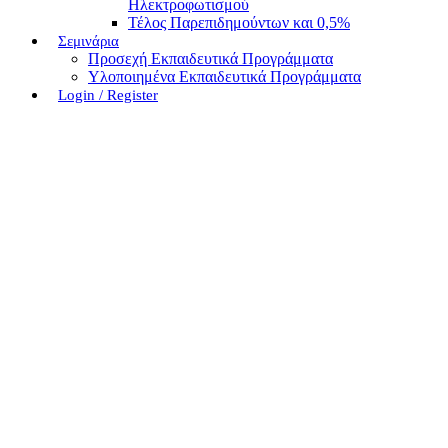
Ηλεκτροφωτισμού
Τέλος Παρεπιδημούντων και 0,5%
Σεμινάρια
Προσεχή Εκπαιδευτικά Προγράμματα
Υλοποιημένα Εκπαιδευτικά Προγράμματα
Login / Register