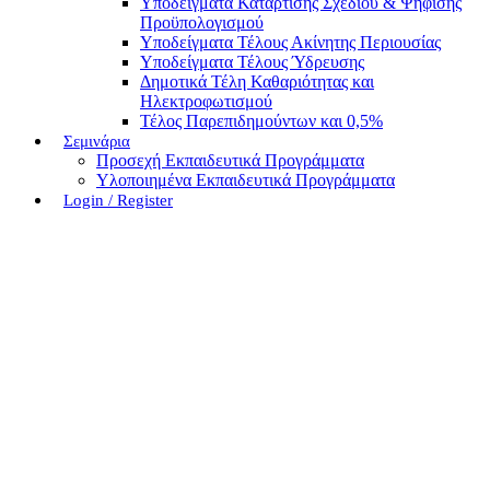
Υποδείγματα Κατάρτισης Σχεδίου & Ψήφισης
Προϋπολογισμού
Υποδείγματα Τέλους Ακίνητης Περιουσίας
Υποδείγματα Τέλους Ύδρευσης
Δημοτικά Τέλη Καθαριότητας και
Ηλεκτροφωτισμού
Τέλος Παρεπιδημούντων και 0,5%
Σεμινάρια
Προσεχή Εκπαιδευτικά Προγράμματα
Υλοποιημένα Εκπαιδευτικά Προγράμματα
Login / Register