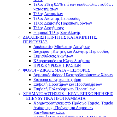
Τέλος 2% ή 0,5% επί των ακαθαρίστων εσόδων
καταστημάτων
Τέλος Λατομείων
Τέλος Ακίνητης Περιουσίας
Τέλος Διαμονής Παρεπιδημούντων
Τέλος Διαφήμισης
Ψηφιακό Τέλος Συναλλαγής
ΔΙΑΧΕΙΡΙΣΗ ΚΙΝΗΤΗΣ ΚΑΙ ΑΚΙΝΗΤΗΣ
ΠΕΡΙΟΥΣΙΑΣ
Διαδικασίες Μίσθωσης Ακινήτων
Διαχείριση Κινητής και Ακίνητης Περιουσίας
Εκμισθώσεις Ακινήτων
Κληρονομιές και Κληροδοτήματα
ΠΡΟΣΚΥΡΩΣΗ ΠΡΑΣΙΩΝ
ΦΟΡΟΙ – ΔΙΚΑΙΩΜΑΤΑ – ΕΙΣΦΟΡΕΣ
Δημοτικός Φόρος Ηλεκτροδοτούμενων Χώρων
Εισφορά σε γη και σε χρήμα
Επιβολή Προστίμων και Προσαυξήσεων
Επιβολή Πολεοδομικών Προστίμων
ΧΡΗΜΑΤΟΔΟΤΗΣΕΙΣ – ΚΡΑΤ. ΕΠΙΧΟΡΗΓΗΣΕΙΣ
– ΕΠΕΝΔΥΤΙΚΑ ΠΡΟΓΡΑΜΜΑΤΑ
Χρηματοδοτήσεις από Πράσινο Ταμείο, Ταμείο
Ανάκαμψης, Πρόγραμμα Δημοσίων
Επενδύσεων κ.λ.π.