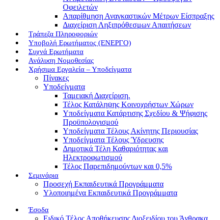
Οφειλετών
Απαρίθμηση Αναγκαστικών Μέτρων Είσπραξης
Διαχείριση Ληξιπρόθεσμων Απαιτήσεων
Τράπεζα Πληροφοριών
Υποβολή Ερωτήματος (ΕΝΕΡΓΟ)
Συχνά Ερωτήματα
Ανάλυση Νομοθεσίας
Χρήσιμα Εργαλεία – Υποδείγματα
Πίνακες
Υποδείγματα
Ταμειακή Διαχείριση.
Τέλος Κατάληψης Κοινοχρήστων Χώρων
Υποδείγματα Κατάρτισης Σχεδίου & Ψήφισης
Προϋπολογισμού
Υποδείγματα Τέλους Ακίνητης Περιουσίας
Υποδείγματα Τέλους Ύδρευσης
Δημοτικά Τέλη Καθαριότητας και
Ηλεκτροφωτισμού
Τέλος Παρεπιδημούντων και 0,5%
Σεμινάρια
Προσεχή Εκπαιδευτικά Προγράμματα
Υλοποιημένα Εκπαιδευτικά Προγράμματα
Έσοδα
Ειδικό Τέλος Αποθήκευσης Διοξειδίου του Άνθρακα