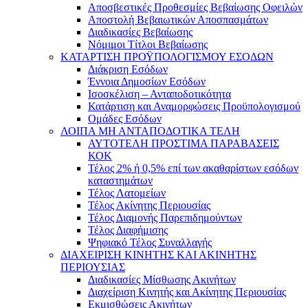
Αποσβεστικές Προθεσμίες Βεβαίωσης Οφειλών
Αποστολή Βεβαιωτικών Αποσπασμάτων
Διαδικασίες Βεβαίωσης
Νόμιμοι Τίτλοι Βεβαίωσης
ΚΑΤΑΡΤΙΣΗ ΠΡΟΫΠΟΛΟΓΙΣΜΟΥ ΕΣΟΔΩΝ
Διάκριση Εσόδων
Έννοια Δημοσίων Εσόδων
Ισοσκέλιση – Ανταποδοτικότητα
Κατάρτιση και Αναμορφώσεις Προϋπολογισμού
Ομάδες Εσόδων
ΛΟΙΠΑ ΜΗ ΑΝΤΑΠΟΔΟΤΙΚΑ ΤΕΛΗ
ΑΥΤΟΤΕΛΗ ΠΡΟΣΤΙΜΑ ΠΑΡΑΒΑΣΕΙΣ
ΚΟΚ
Τέλος 2% ή 0,5% επί των ακαθαρίστων εσόδων
καταστημάτων
Τέλος Λατομείων
Τέλος Ακίνητης Περιουσίας
Τέλος Διαμονής Παρεπιδημούντων
Τέλος Διαφήμισης
Ψηφιακό Τέλος Συναλλαγής
ΔΙΑΧΕΙΡΙΣΗ ΚΙΝΗΤΗΣ ΚΑΙ ΑΚΙΝΗΤΗΣ
ΠΕΡΙΟΥΣΙΑΣ
Διαδικασίες Μίσθωσης Ακινήτων
Διαχείριση Κινητής και Ακίνητης Περιουσίας
Εκμισθώσεις Ακινήτων