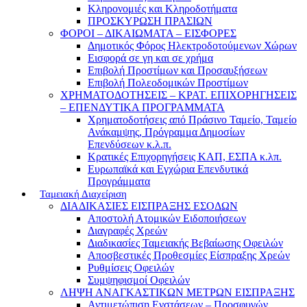
Κληρονομιές και Κληροδοτήματα
ΠΡΟΣΚΥΡΩΣΗ ΠΡΑΣΙΩΝ
ΦΟΡΟΙ – ΔΙΚΑΙΩΜΑΤΑ – ΕΙΣΦΟΡΕΣ
Δημοτικός Φόρος Ηλεκτροδοτούμενων Χώρων
Εισφορά σε γη και σε χρήμα
Επιβολή Προστίμων και Προσαυξήσεων
Επιβολή Πολεοδομικών Προστίμων
ΧΡΗΜΑΤΟΔΟΤΗΣΕΙΣ – ΚΡΑΤ. ΕΠΙΧΟΡΗΓΗΣΕΙΣ
– ΕΠΕΝΔΥΤΙΚΑ ΠΡΟΓΡΑΜΜΑΤΑ
Χρηματοδοτήσεις από Πράσινο Ταμείο, Ταμείο
Ανάκαμψης, Πρόγραμμα Δημοσίων
Επενδύσεων κ.λ.π.
Κρατικές Επιχορηγήσεις ΚΑΠ, ΕΣΠΑ κ.λπ.
Ευρωπαϊκά και Εγχώρια Επενδυτικά
Προγράμματα
Ταμειακή Διαχείριση
ΔΙΑΔΙΚΑΣΙΕΣ ΕΙΣΠΡΑΞΗΣ ΕΣΟΔΩΝ
Αποστολή Ατομικών Ειδοποιήσεων
Διαγραφές Χρεών
Διαδικασίες Ταμειακής Βεβαίωσης Οφειλών
Αποσβεστικές Προθεσμίες Είσπραξης Χρεών
Ρυθμίσεις Οφειλών
Συμψηφισμοί Οφειλών
ΛΗΨΗ ΑΝΑΓΚΑΣΤΙΚΩΝ ΜΕΤΡΩΝ ΕΙΣΠΡΑΞΗΣ
Αντιμετώπιση Ενστάσεων – Προσφυγών