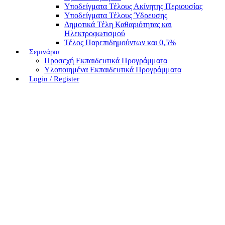
Υποδείγματα Τέλους Ακίνητης Περιουσίας
Υποδείγματα Τέλους Ύδρευσης
Δημοτικά Τέλη Καθαριότητας και
Ηλεκτροφωτισμού
Τέλος Παρεπιδημούντων και 0,5%
Σεμινάρια
Προσεχή Εκπαιδευτικά Προγράμματα
Υλοποιημένα Εκπαιδευτικά Προγράμματα
Login / Register