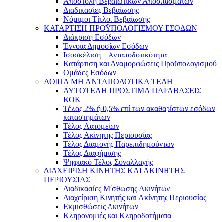
Αποστολή Βεβαιωτικών Αποσπασμάτων
Διαδικασίες Βεβαίωσης
Νόμιμοι Τίτλοι Βεβαίωσης
ΚΑΤΑΡΤΙΣΗ ΠΡΟΫΠΟΛΟΓΙΣΜΟΥ ΕΣΟΔΩΝ
Διάκριση Εσόδων
Έννοια Δημοσίων Εσόδων
Ισοσκέλιση – Ανταποδοτικότητα
Κατάρτιση και Αναμορφώσεις Προϋπολογισμού
Ομάδες Εσόδων
ΛΟΙΠΑ ΜΗ ΑΝΤΑΠΟΔΟΤΙΚΑ ΤΕΛΗ
ΑΥΤΟΤΕΛΗ ΠΡΟΣΤΙΜΑ ΠΑΡΑΒΑΣΕΙΣ
ΚΟΚ
Τέλος 2% ή 0,5% επί των ακαθαρίστων εσόδων
καταστημάτων
Τέλος Λατομείων
Τέλος Ακίνητης Περιουσίας
Τέλος Διαμονής Παρεπιδημούντων
Τέλος Διαφήμισης
Ψηφιακό Τέλος Συναλλαγής
ΔΙΑΧΕΙΡΙΣΗ ΚΙΝΗΤΗΣ ΚΑΙ ΑΚΙΝΗΤΗΣ
ΠΕΡΙΟΥΣΙΑΣ
Διαδικασίες Μίσθωσης Ακινήτων
Διαχείριση Κινητής και Ακίνητης Περιουσίας
Εκμισθώσεις Ακινήτων
Κληρονομιές και Κληροδοτήματα