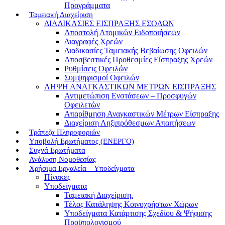
Προγράμματα
Ταμειακή Διαχείριση
ΔΙΑΔΙΚΑΣΙΕΣ ΕΙΣΠΡΑΞΗΣ ΕΣΟΔΩΝ
Αποστολή Ατομικών Ειδοποιήσεων
Διαγραφές Χρεών
Διαδικασίες Ταμειακής Βεβαίωσης Οφειλών
Αποσβεστικές Προθεσμίες Είσπραξης Χρεών
Ρυθμίσεις Οφειλών
Συμψηφισμοί Οφειλών
ΛΗΨΗ ΑΝΑΓΚΑΣΤΙΚΩΝ ΜΕΤΡΩΝ ΕΙΣΠΡΑΞΗΣ
Αντιμετώπιση Ενστάσεων – Προσφυγών
Οφειλετών
Απαρίθμηση Αναγκαστικών Μέτρων Είσπραξης
Διαχείριση Ληξιπρόθεσμων Απαιτήσεων
Τράπεζα Πληροφοριών
Υποβολή Ερωτήματος (ΕΝΕΡΓΟ)
Συχνά Ερωτήματα
Ανάλυση Νομοθεσίας
Χρήσιμα Εργαλεία – Υποδείγματα
Πίνακες
Υποδείγματα
Ταμειακή Διαχείριση.
Τέλος Κατάληψης Κοινοχρήστων Χώρων
Υποδείγματα Κατάρτισης Σχεδίου & Ψήφισης
Προϋπολογισμού