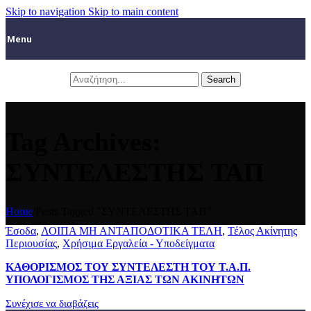
Skip to navigation
Skip to main content
Menu
Search
Tag Archives:
ΣΥΝΤΕΛΕΣΤΗΣ ΤΑΠ
Home
/
Posts Tagged "ΣΥΝΤΕΛΕΣΤΗΣ ΤΑΠ"
Έσοδα
,
ΛΟΙΠΑ ΜΗ ΑΝΤΑΠΟΔΟΤΙΚΑ ΤΕΛΗ
,
Τέλος Ακίνητης
Περιουσίας
,
Χρήσιμα Εργαλεία - Υποδείγματα
ΚΑΘΟΡΙΣΜΟΣ ΤΟΥ ΣΥΝΤΕΛΕΣΤΗ ΤΟΥ Τ.Α.Π.
ΥΠΟΛΟΓΙΣΜΟΣ ΤΗΣ ΑΞΙΑΣ ΤΩΝ ΑΚΙΝΗΤΩΝ
Συνέχισε να διαβάζεις