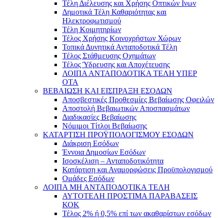
Τέλη Διέλευσης και Χρήσης Οπτικών Ινων
Δημοτικά Τέλη Καθαριότητας και
Ηλεκτροφωτισμού
Τέλη Κοιμητηρίων
Τέλος Χρήσης Κοινοχρήστων Χώρων
Τοπικά Δυνητικά Ανταποδοτικά Τέλη
Τέλος Στάθμευσης Οχημάτων
Τέλος Ύδρευσης και Αποχέτευσης
ΛΟΙΠΑ ΑΝΤΑΠΟΔΟΤΙΚΑ ΤΕΛΗ ΥΠΕΡ
ΟΤΑ
ΒΕΒΑΙΩΣΗ ΚΑΙ ΕΙΣΠΡΑΞΗ ΕΣΟΔΩΝ
Αποσβεστικές Προθεσμίες Βεβαίωσης Οφειλών
Αποστολή Βεβαιωτικών Αποσπασμάτων
Διαδικασίες Βεβαίωσης
Νόμιμοι Τίτλοι Βεβαίωσης
ΚΑΤΑΡΤΙΣΗ ΠΡΟΫΠΟΛΟΓΙΣΜΟΥ ΕΣΟΔΩΝ
Διάκριση Εσόδων
Έννοια Δημοσίων Εσόδων
Ισοσκέλιση – Ανταποδοτικότητα
Κατάρτιση και Αναμορφώσεις Προϋπολογισμού
Ομάδες Εσόδων
ΛΟΙΠΑ ΜΗ ΑΝΤΑΠΟΔΟΤΙΚΑ ΤΕΛΗ
ΑΥΤΟΤΕΛΗ ΠΡΟΣΤΙΜΑ ΠΑΡΑΒΑΣΕΙΣ
ΚΟΚ
Τέλος 2% ή 0,5% επί των ακαθαρίστων εσόδων