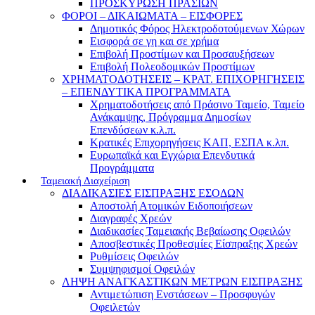
ΠΡΟΣΚΥΡΩΣΗ ΠΡΑΣΙΩΝ
ΦΟΡΟΙ – ΔΙΚΑΙΩΜΑΤΑ – ΕΙΣΦΟΡΕΣ
Δημοτικός Φόρος Ηλεκτροδοτούμενων Χώρων
Εισφορά σε γη και σε χρήμα
Επιβολή Προστίμων και Προσαυξήσεων
Επιβολή Πολεοδομικών Προστίμων
ΧΡΗΜΑΤΟΔΟΤΗΣΕΙΣ – ΚΡΑΤ. ΕΠΙΧΟΡΗΓΗΣΕΙΣ
– ΕΠΕΝΔΥΤΙΚΑ ΠΡΟΓΡΑΜΜΑΤΑ
Χρηματοδοτήσεις από Πράσινο Ταμείο, Ταμείο
Ανάκαμψης, Πρόγραμμα Δημοσίων
Επενδύσεων κ.λ.π.
Κρατικές Επιχορηγήσεις ΚΑΠ, ΕΣΠΑ κ.λπ.
Ευρωπαϊκά και Εγχώρια Επενδυτικά
Προγράμματα
Ταμειακή Διαχείριση
ΔΙΑΔΙΚΑΣΙΕΣ ΕΙΣΠΡΑΞΗΣ ΕΣΟΔΩΝ
Αποστολή Ατομικών Ειδοποιήσεων
Διαγραφές Χρεών
Διαδικασίες Ταμειακής Βεβαίωσης Οφειλών
Αποσβεστικές Προθεσμίες Είσπραξης Χρεών
Ρυθμίσεις Οφειλών
Συμψηφισμοί Οφειλών
ΛΗΨΗ ΑΝΑΓΚΑΣΤΙΚΩΝ ΜΕΤΡΩΝ ΕΙΣΠΡΑΞΗΣ
Αντιμετώπιση Ενστάσεων – Προσφυγών
Οφειλετών