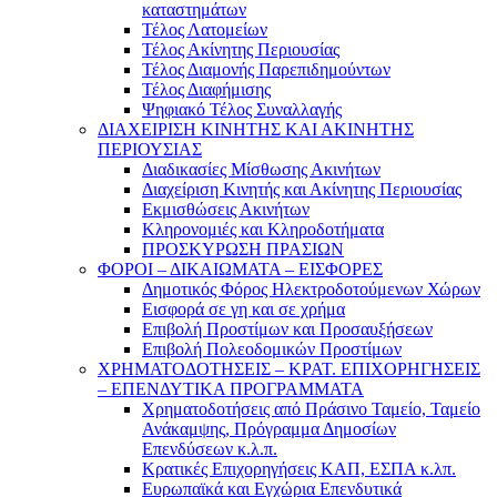
καταστημάτων
Τέλος Λατομείων
Τέλος Ακίνητης Περιουσίας
Τέλος Διαμονής Παρεπιδημούντων
Τέλος Διαφήμισης
Ψηφιακό Τέλος Συναλλαγής
ΔΙΑΧΕΙΡΙΣΗ ΚΙΝΗΤΗΣ ΚΑΙ ΑΚΙΝΗΤΗΣ
ΠΕΡΙΟΥΣΙΑΣ
Διαδικασίες Μίσθωσης Ακινήτων
Διαχείριση Κινητής και Ακίνητης Περιουσίας
Εκμισθώσεις Ακινήτων
Κληρονομιές και Κληροδοτήματα
ΠΡΟΣΚΥΡΩΣΗ ΠΡΑΣΙΩΝ
ΦΟΡΟΙ – ΔΙΚΑΙΩΜΑΤΑ – ΕΙΣΦΟΡΕΣ
Δημοτικός Φόρος Ηλεκτροδοτούμενων Χώρων
Εισφορά σε γη και σε χρήμα
Επιβολή Προστίμων και Προσαυξήσεων
Επιβολή Πολεοδομικών Προστίμων
ΧΡΗΜΑΤΟΔΟΤΗΣΕΙΣ – ΚΡΑΤ. ΕΠΙΧΟΡΗΓΗΣΕΙΣ
– ΕΠΕΝΔΥΤΙΚΑ ΠΡΟΓΡΑΜΜΑΤΑ
Χρηματοδοτήσεις από Πράσινο Ταμείο, Ταμείο
Ανάκαμψης, Πρόγραμμα Δημοσίων
Επενδύσεων κ.λ.π.
Κρατικές Επιχορηγήσεις ΚΑΠ, ΕΣΠΑ κ.λπ.
Ευρωπαϊκά και Εγχώρια Επενδυτικά