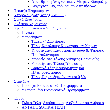
Απαρίθμηση Αναγκαστικών Μέτρων Είσπραξης
Διαχείριση Ληξιπρόθεσμων Απαιτήσεων
Τράπεζα Πληροφοριών
Υποβολή Ερωτήματος (ΕΝΕΡΓΟ)
Συχνά Ερωτήματα
Ανάλυση Νομοθεσίας
Χρήσιμα Εργαλεία – Υποδείγματα
Πίνακες
Υποδείγματα
Ταμειακή Διαχείριση.
Τέλος Κατάληψης Κοινοχρήστων Χώρων
Υποδείγματα Κατάρτισης Σχεδίου & Ψήφισης
Προϋπολογισμού
Υποδείγματα Τέλους Ακίνητης Περιουσίας
Υποδείγματα Τέλους Ύδρευσης
Δημοτικά Τέλη Καθαριότητας και
Ηλεκτροφωτισμού
Τέλος Παρεπιδημούντων και 0,5%
Σεμινάρια
Προσεχή Εκπαιδευτικά Προγράμματα
Υλοποιημένα Εκπαιδευτικά Προγράμματα
Έσοδα
Ειδικό Τέλος Αποθήκευσης Διοξειδίου του Άνθρακα
ΑΝΤΑΠΟΔΟΤΙΚΑ ΤΕΛΗ