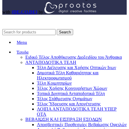
with
{DE.CO.DE}
by
Search
Menu
Έσοδα
Ειδικό Τέλος Αποθήκευσης Διοξειδίου του Άνθρακα
ΑΝΤΑΠΟΔΟΤΙΚΑ ΤΕΛΗ
Τέλη Διέλευσης και Χρήσης Οπτικών Ινων
Δημοτικά Τέλη Καθαριότητας και
Ηλεκτροφωτισμού
Τέλη Κοιμητηρίων
Τέλος Χρήσης Κοινοχρήστων Χώρων
Τοπικά Δυνητικά Ανταποδοτικά Τέλη
Τέλος Στάθμευσης Οχημάτων
Τέλος Ύδρευσης και Αποχέτευσης
ΛΟΙΠΑ ΑΝΤΑΠΟΔΟΤΙΚΑ ΤΕΛΗ ΥΠΕΡ
ΟΤΑ
ΒΕΒΑΙΩΣΗ ΚΑΙ ΕΙΣΠΡΑΞΗ ΕΣΟΔΩΝ
Αποσβεστικές Προθεσμίες Βεβαίωσης Οφειλών