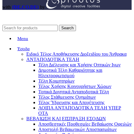
with
{DE.CO.DE}
by
Search
Menu
Έσοδα
Ειδικό Τέλος Αποθήκευσης Διοξειδίου του Άνθρακα
ΑΝΤΑΠΟΔΟΤΙΚΑ ΤΕΛΗ
Τέλη Διέλευσης και Χρήσης Οπτικών Ινων
Δημοτικά Τέλη Καθαριότητας και
Ηλεκτροφωτισμού
Τέλη Κοιμητηρίων
Τέλος Χρήσης Κοινοχρήστων Χώρων
Τοπικά Δυνητικά Ανταποδοτικά Τέλη
Τέλος Στάθμευσης Οχημάτων
Τέλος Ύδρευσης και Αποχέτευσης
ΛΟΙΠΑ ΑΝΤΑΠΟΔΟΤΙΚΑ ΤΕΛΗ ΥΠΕΡ
ΟΤΑ
ΒΕΒΑΙΩΣΗ ΚΑΙ ΕΙΣΠΡΑΞΗ ΕΣΟΔΩΝ
Αποσβεστικές Προθεσμίες Βεβαίωσης Οφειλών
Αποστολή Βεβαιωτικών Αποσπασμάτων