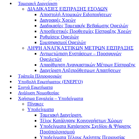
Ταμειακή Διαχείριση
ΔΙΑΔΙΚΑΣΙΕΣ ΕΙΣΠΡΑΞΗΣ ΕΣΟΔΩΝ
Αποστολή Ατομικών Ειδοποιήσεων
Διαγραφές Χρεών
Διαδικασίες Ταμειακής Βεβαίωσης Οφειλών
Αποσβεστικές Προθεσμίες Είσπραξης Χρεών
Ρυθμίσεις Οφειλών
Συμψηφισμοί Οφειλών
ΛΗΨΗ ΑΝΑΓΚΑΣΤΙΚΩΝ ΜΕΤΡΩΝ ΕΙΣΠΡΑΞΗΣ
Αντιμετώπιση Ενστάσεων – Προσφυγών
Οφειλετών
Απαρίθμηση Αναγκαστικών Μέτρων Είσπραξης
Διαχείριση Ληξιπρόθεσμων Απαιτήσεων
Τράπεζα Πληροφοριών
Υποβολή Ερωτήματος (ΕΝΕΡΓΟ)
Συχνά Ερωτήματα
Ανάλυση Νομοθεσίας
Χρήσιμα Εργαλεία – Υποδείγματα
Πίνακες
Υποδείγματα
Ταμειακή Διαχείριση.
Τέλος Κατάληψης Κοινοχρήστων Χώρων
Υποδείγματα Κατάρτισης Σχεδίου & Ψήφισης
Προϋπολογισμού
Υποδείγματα Τέλους Ακίνητης Περιουσίας