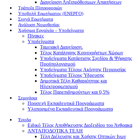
Διαχείριση Ληξιπρόθεσμων Απαιτήσεων
Τράπεζα Πληροφοριών
Υποβολή Ερωτήματος (ΕΝΕΡΓΟ)
Συχνά Ερωτήματα
Ανάλυση Νομοθεσίας
Χρήσιμα Εργαλεία – Υποδείγματα
Πίνακες
Υποδείγματα
Ταμειακή Διαχείριση.
Τέλος Κατάληψης Κοινοχρήστων Χώρων
Υποδείγματα Κατάρτισης Σχεδίου & Ψήφισης
Προϋπολογισμού
Υποδείγματα Τέλους Ακίνητης Περιουσίας
Υποδείγματα Τέλους Ύδρευσης
Δημοτικά Τέλη Καθαριότητας και
Ηλεκτροφωτισμού
Τέλος Παρεπιδημούντων και 0,5%
Σεμινάρια
Προσεχή Εκπαιδευτικά Προγράμματα
Υλοποιημένα Εκπαιδευτικά Προγράμματα
Έσοδα
Ειδικό Τέλος Αποθήκευσης Διοξειδίου του Άνθρακα
ΑΝΤΑΠΟΔΟΤΙΚΑ ΤΕΛΗ
Τέλη Διέλευσης και Χρήσης Οπτικών Ινων