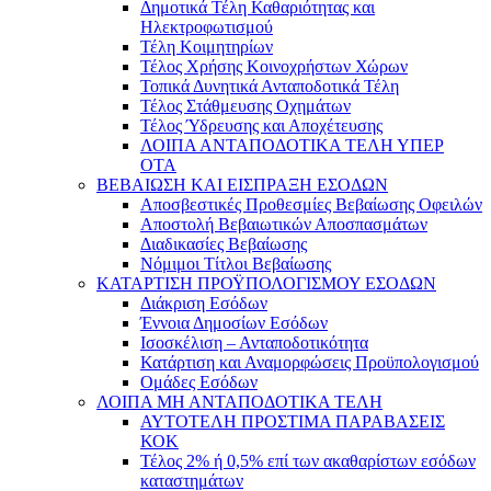
Δημοτικά Τέλη Καθαριότητας και
Ηλεκτροφωτισμού
Τέλη Κοιμητηρίων
Τέλος Χρήσης Κοινοχρήστων Χώρων
Τοπικά Δυνητικά Ανταποδοτικά Τέλη
Τέλος Στάθμευσης Οχημάτων
Τέλος Ύδρευσης και Αποχέτευσης
ΛΟΙΠΑ ΑΝΤΑΠΟΔΟΤΙΚΑ ΤΕΛΗ ΥΠΕΡ
ΟΤΑ
ΒΕΒΑΙΩΣΗ ΚΑΙ ΕΙΣΠΡΑΞΗ ΕΣΟΔΩΝ
Αποσβεστικές Προθεσμίες Βεβαίωσης Οφειλών
Αποστολή Βεβαιωτικών Αποσπασμάτων
Διαδικασίες Βεβαίωσης
Νόμιμοι Τίτλοι Βεβαίωσης
ΚΑΤΑΡΤΙΣΗ ΠΡΟΫΠΟΛΟΓΙΣΜΟΥ ΕΣΟΔΩΝ
Διάκριση Εσόδων
Έννοια Δημοσίων Εσόδων
Ισοσκέλιση – Ανταποδοτικότητα
Κατάρτιση και Αναμορφώσεις Προϋπολογισμού
Ομάδες Εσόδων
ΛΟΙΠΑ ΜΗ ΑΝΤΑΠΟΔΟΤΙΚΑ ΤΕΛΗ
ΑΥΤΟΤΕΛΗ ΠΡΟΣΤΙΜΑ ΠΑΡΑΒΑΣΕΙΣ
ΚΟΚ
Τέλος 2% ή 0,5% επί των ακαθαρίστων εσόδων
καταστημάτων