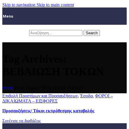
Skip to navigation
Skip to main content
Menu
Search
Tag Archives:
ΒΕΒΑΙΩΣΗ ΤΟΚΩΝ
Home
/
Posts Tagged "ΒΕΒΑΙΩΣΗ ΤΟΚΩΝ"
Επιβολή Προστίμων και Προσαυξήσεων
,
Έσοδα
,
ΦΟΡΟΙ –
ΔΙΚΑΙΩΜΑΤΑ – ΕΙΣΦΟΡΕΣ
Προσαυξήσεις/ Τόκοι εκπρόθεσμης καταβολής
Συνέχισε να διαβάζεις