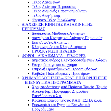
Τέλος Λατομείων
Τέλος Ακίνητης Περιουσίας
Τέλος Διαμονής Παρεπιδημούντων
Τέλος Διαφήμισης
Ψηφιακό Τέλος Συναλλαγής
ΔΙΑΧΕΙΡΙΣΗ ΚΙΝΗΤΗΣ ΚΑΙ ΑΚΙΝΗΤΗΣ
ΠΕΡΙΟΥΣΙΑΣ
Διαδικασίες Μίσθωσης Ακινήτων
Διαχείριση Κινητής και Ακίνητης Περιουσίας
Εκμισθώσεις Ακινήτων
Κληρονομιές και Κληροδοτήματα
ΠΡΟΣΚΥΡΩΣΗ ΠΡΑΣΙΩΝ
ΦΟΡΟΙ – ΔΙΚΑΙΩΜΑΤΑ – ΕΙΣΦΟΡΕΣ
Δημοτικός Φόρος Ηλεκτροδοτούμενων Χώρων
Εισφορά σε γη και σε χρήμα
Επιβολή Προστίμων και Προσαυξήσεων
Επιβολή Πολεοδομικών Προστίμων
ΧΡΗΜΑΤΟΔΟΤΗΣΕΙΣ – ΚΡΑΤ. ΕΠΙΧΟΡΗΓΗΣΕΙΣ
– ΕΠΕΝΔΥΤΙΚΑ ΠΡΟΓΡΑΜΜΑΤΑ
Χρηματοδοτήσεις από Πράσινο Ταμείο, Ταμείο
Ανάκαμψης, Πρόγραμμα Δημοσίων
Επενδύσεων κ.λ.π.
Κρατικές Επιχορηγήσεις ΚΑΠ, ΕΣΠΑ κ.λπ.
Ευρωπαϊκά και Εγχώρια Επενδυτικά
Προγράμματα