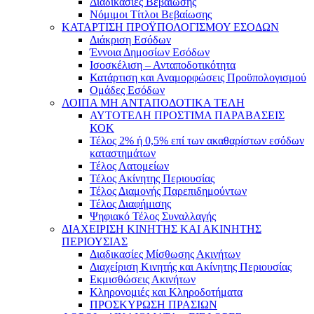
Διαδικασίες Βεβαίωσης
Νόμιμοι Τίτλοι Βεβαίωσης
ΚΑΤΑΡΤΙΣΗ ΠΡΟΫΠΟΛΟΓΙΣΜΟΥ ΕΣΟΔΩΝ
Διάκριση Εσόδων
Έννοια Δημοσίων Εσόδων
Ισοσκέλιση – Ανταποδοτικότητα
Κατάρτιση και Αναμορφώσεις Προϋπολογισμού
Ομάδες Εσόδων
ΛΟΙΠΑ ΜΗ ΑΝΤΑΠΟΔΟΤΙΚΑ ΤΕΛΗ
ΑΥΤΟΤΕΛΗ ΠΡΟΣΤΙΜΑ ΠΑΡΑΒΑΣΕΙΣ
ΚΟΚ
Τέλος 2% ή 0,5% επί των ακαθαρίστων εσόδων
καταστημάτων
Τέλος Λατομείων
Τέλος Ακίνητης Περιουσίας
Τέλος Διαμονής Παρεπιδημούντων
Τέλος Διαφήμισης
Ψηφιακό Τέλος Συναλλαγής
ΔΙΑΧΕΙΡΙΣΗ ΚΙΝΗΤΗΣ ΚΑΙ ΑΚΙΝΗΤΗΣ
ΠΕΡΙΟΥΣΙΑΣ
Διαδικασίες Μίσθωσης Ακινήτων
Διαχείριση Κινητής και Ακίνητης Περιουσίας
Εκμισθώσεις Ακινήτων
Κληρονομιές και Κληροδοτήματα
ΠΡΟΣΚΥΡΩΣΗ ΠΡΑΣΙΩΝ