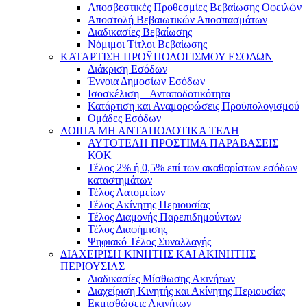
Αποσβεστικές Προθεσμίες Βεβαίωσης Οφειλών
Αποστολή Βεβαιωτικών Αποσπασμάτων
Διαδικασίες Βεβαίωσης
Νόμιμοι Τίτλοι Βεβαίωσης
ΚΑΤΑΡΤΙΣΗ ΠΡΟΫΠΟΛΟΓΙΣΜΟΥ ΕΣΟΔΩΝ
Διάκριση Εσόδων
Έννοια Δημοσίων Εσόδων
Ισοσκέλιση – Ανταποδοτικότητα
Κατάρτιση και Αναμορφώσεις Προϋπολογισμού
Ομάδες Εσόδων
ΛΟΙΠΑ ΜΗ ΑΝΤΑΠΟΔΟΤΙΚΑ ΤΕΛΗ
ΑΥΤΟΤΕΛΗ ΠΡΟΣΤΙΜΑ ΠΑΡΑΒΑΣΕΙΣ
ΚΟΚ
Τέλος 2% ή 0,5% επί των ακαθαρίστων εσόδων
καταστημάτων
Τέλος Λατομείων
Τέλος Ακίνητης Περιουσίας
Τέλος Διαμονής Παρεπιδημούντων
Τέλος Διαφήμισης
Ψηφιακό Τέλος Συναλλαγής
ΔΙΑΧΕΙΡΙΣΗ ΚΙΝΗΤΗΣ ΚΑΙ ΑΚΙΝΗΤΗΣ
ΠΕΡΙΟΥΣΙΑΣ
Διαδικασίες Μίσθωσης Ακινήτων
Διαχείριση Κινητής και Ακίνητης Περιουσίας
Εκμισθώσεις Ακινήτων