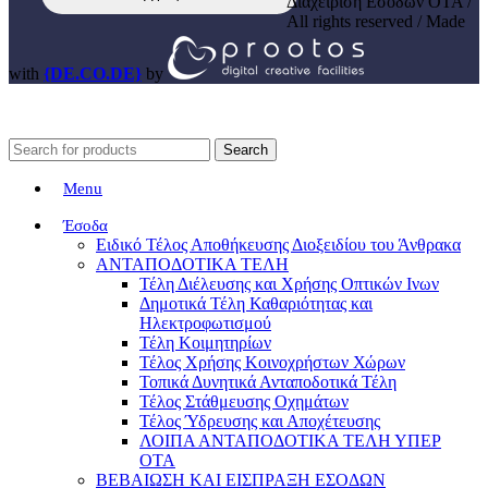
Διαχείριση Εσόδων ΟΤΑ /
All rights reserved / Made
with
{DE.CO.DE}
by
Search
Menu
Έσοδα
Ειδικό Τέλος Αποθήκευσης Διοξειδίου του Άνθρακα
ΑΝΤΑΠΟΔΟΤΙΚΑ ΤΕΛΗ
Τέλη Διέλευσης και Χρήσης Οπτικών Ινων
Δημοτικά Τέλη Καθαριότητας και
Ηλεκτροφωτισμού
Τέλη Κοιμητηρίων
Τέλος Χρήσης Κοινοχρήστων Χώρων
Τοπικά Δυνητικά Ανταποδοτικά Τέλη
Τέλος Στάθμευσης Οχημάτων
Τέλος Ύδρευσης και Αποχέτευσης
ΛΟΙΠΑ ΑΝΤΑΠΟΔΟΤΙΚΑ ΤΕΛΗ ΥΠΕΡ
ΟΤΑ
ΒΕΒΑΙΩΣΗ ΚΑΙ ΕΙΣΠΡΑΞΗ ΕΣΟΔΩΝ