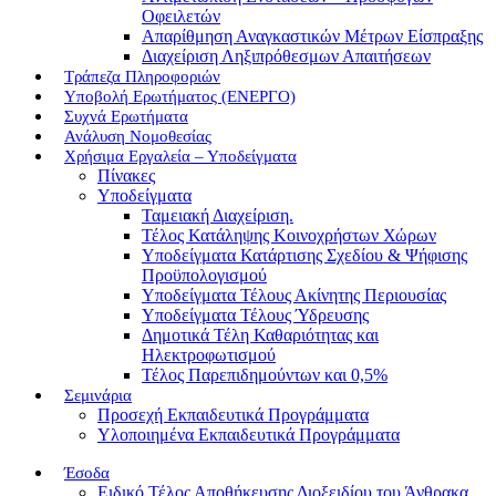
Οφειλετών
Απαρίθμηση Αναγκαστικών Μέτρων Είσπραξης
Διαχείριση Ληξιπρόθεσμων Απαιτήσεων
Τράπεζα Πληροφοριών
Υποβολή Ερωτήματος (ΕΝΕΡΓΟ)
Συχνά Ερωτήματα
Ανάλυση Νομοθεσίας
Χρήσιμα Εργαλεία – Υποδείγματα
Πίνακες
Υποδείγματα
Ταμειακή Διαχείριση.
Τέλος Κατάληψης Κοινοχρήστων Χώρων
Υποδείγματα Κατάρτισης Σχεδίου & Ψήφισης
Προϋπολογισμού
Υποδείγματα Τέλους Ακίνητης Περιουσίας
Υποδείγματα Τέλους Ύδρευσης
Δημοτικά Τέλη Καθαριότητας και
Ηλεκτροφωτισμού
Τέλος Παρεπιδημούντων και 0,5%
Σεμινάρια
Προσεχή Εκπαιδευτικά Προγράμματα
Υλοποιημένα Εκπαιδευτικά Προγράμματα
Έσοδα
Ειδικό Τέλος Αποθήκευσης Διοξειδίου του Άνθρακα