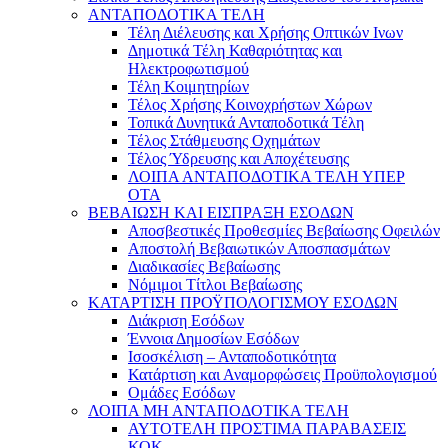
ΑΝΤΑΠΟΔΟΤΙΚΑ ΤΕΛΗ
Τέλη Διέλευσης και Χρήσης Οπτικών Ινων
Δημοτικά Τέλη Καθαριότητας και
Ηλεκτροφωτισμού
Τέλη Κοιμητηρίων
Τέλος Χρήσης Κοινοχρήστων Χώρων
Τοπικά Δυνητικά Ανταποδοτικά Τέλη
Τέλος Στάθμευσης Οχημάτων
Τέλος Ύδρευσης και Αποχέτευσης
ΛΟΙΠΑ ΑΝΤΑΠΟΔΟΤΙΚΑ ΤΕΛΗ ΥΠΕΡ
ΟΤΑ
ΒΕΒΑΙΩΣΗ ΚΑΙ ΕΙΣΠΡΑΞΗ ΕΣΟΔΩΝ
Αποσβεστικές Προθεσμίες Βεβαίωσης Οφειλών
Αποστολή Βεβαιωτικών Αποσπασμάτων
Διαδικασίες Βεβαίωσης
Νόμιμοι Τίτλοι Βεβαίωσης
ΚΑΤΑΡΤΙΣΗ ΠΡΟΫΠΟΛΟΓΙΣΜΟΥ ΕΣΟΔΩΝ
Διάκριση Εσόδων
Έννοια Δημοσίων Εσόδων
Ισοσκέλιση – Ανταποδοτικότητα
Κατάρτιση και Αναμορφώσεις Προϋπολογισμού
Ομάδες Εσόδων
ΛΟΙΠΑ ΜΗ ΑΝΤΑΠΟΔΟΤΙΚΑ ΤΕΛΗ
ΑΥΤΟΤΕΛΗ ΠΡΟΣΤΙΜΑ ΠΑΡΑΒΑΣΕΙΣ
ΚΟΚ