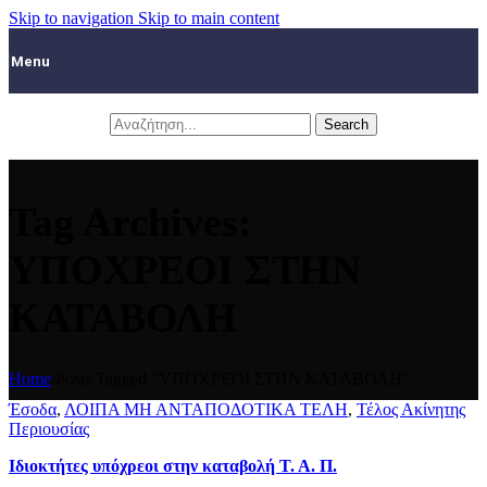
Skip to navigation
Skip to main content
Menu
Search
Tag Archives:
ΥΠΟΧΡΕΟΙ ΣΤΗΝ
ΚΑΤΑΒΟΛΗ
Home
/
Posts Tagged "ΥΠΟΧΡΕΟΙ ΣΤΗΝ ΚΑΤΑΒΟΛΗ"
Έσοδα
,
ΛΟΙΠΑ ΜΗ ΑΝΤΑΠΟΔΟΤΙΚΑ ΤΕΛΗ
,
Τέλος Ακίνητης
Περιουσίας
Ιδιοκτήτες υπόχρεοι στην καταβολή Τ. Α. Π.