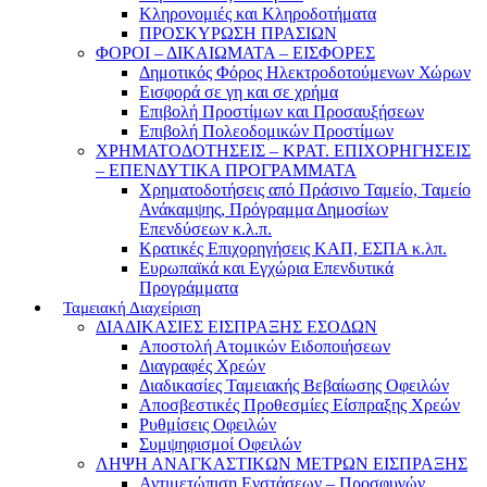
Κληρονομιές και Κληροδοτήματα
ΠΡΟΣΚΥΡΩΣΗ ΠΡΑΣΙΩΝ
ΦΟΡΟΙ – ΔΙΚΑΙΩΜΑΤΑ – ΕΙΣΦΟΡΕΣ
Δημοτικός Φόρος Ηλεκτροδοτούμενων Χώρων
Εισφορά σε γη και σε χρήμα
Επιβολή Προστίμων και Προσαυξήσεων
Επιβολή Πολεοδομικών Προστίμων
ΧΡΗΜΑΤΟΔΟΤΗΣΕΙΣ – ΚΡΑΤ. ΕΠΙΧΟΡΗΓΗΣΕΙΣ
– ΕΠΕΝΔΥΤΙΚΑ ΠΡΟΓΡΑΜΜΑΤΑ
Χρηματοδοτήσεις από Πράσινο Ταμείο, Ταμείο
Ανάκαμψης, Πρόγραμμα Δημοσίων
Επενδύσεων κ.λ.π.
Κρατικές Επιχορηγήσεις ΚΑΠ, ΕΣΠΑ κ.λπ.
Ευρωπαϊκά και Εγχώρια Επενδυτικά
Προγράμματα
Ταμειακή Διαχείριση
ΔΙΑΔΙΚΑΣΙΕΣ ΕΙΣΠΡΑΞΗΣ ΕΣΟΔΩΝ
Αποστολή Ατομικών Ειδοποιήσεων
Διαγραφές Χρεών
Διαδικασίες Ταμειακής Βεβαίωσης Οφειλών
Αποσβεστικές Προθεσμίες Είσπραξης Χρεών
Ρυθμίσεις Οφειλών
Συμψηφισμοί Οφειλών
ΛΗΨΗ ΑΝΑΓΚΑΣΤΙΚΩΝ ΜΕΤΡΩΝ ΕΙΣΠΡΑΞΗΣ
Αντιμετώπιση Ενστάσεων – Προσφυγών