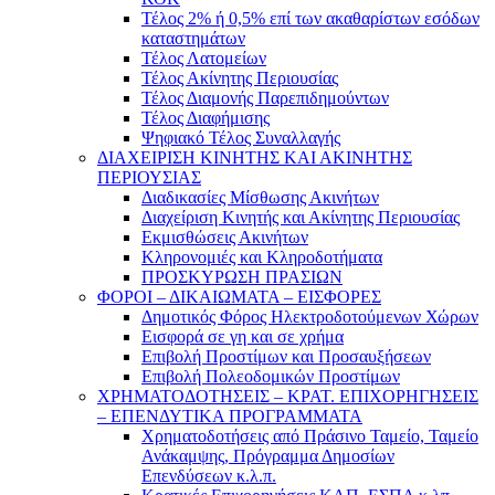
Τέλος 2% ή 0,5% επί των ακαθαρίστων εσόδων
καταστημάτων
Τέλος Λατομείων
Τέλος Ακίνητης Περιουσίας
Τέλος Διαμονής Παρεπιδημούντων
Τέλος Διαφήμισης
Ψηφιακό Τέλος Συναλλαγής
ΔΙΑΧΕΙΡΙΣΗ ΚΙΝΗΤΗΣ ΚΑΙ ΑΚΙΝΗΤΗΣ
ΠΕΡΙΟΥΣΙΑΣ
Διαδικασίες Μίσθωσης Ακινήτων
Διαχείριση Κινητής και Ακίνητης Περιουσίας
Εκμισθώσεις Ακινήτων
Κληρονομιές και Κληροδοτήματα
ΠΡΟΣΚΥΡΩΣΗ ΠΡΑΣΙΩΝ
ΦΟΡΟΙ – ΔΙΚΑΙΩΜΑΤΑ – ΕΙΣΦΟΡΕΣ
Δημοτικός Φόρος Ηλεκτροδοτούμενων Χώρων
Εισφορά σε γη και σε χρήμα
Επιβολή Προστίμων και Προσαυξήσεων
Επιβολή Πολεοδομικών Προστίμων
ΧΡΗΜΑΤΟΔΟΤΗΣΕΙΣ – ΚΡΑΤ. ΕΠΙΧΟΡΗΓΗΣΕΙΣ
– ΕΠΕΝΔΥΤΙΚΑ ΠΡΟΓΡΑΜΜΑΤΑ
Χρηματοδοτήσεις από Πράσινο Ταμείο, Ταμείο
Ανάκαμψης, Πρόγραμμα Δημοσίων
Επενδύσεων κ.λ.π.