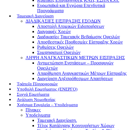
Κρατικές Επιχορηγήσεις ΚΑΠ, ΕΣΠΑ κ.λπ.
Ευρωπαϊκά και Εγχώρια Επενδυτικά
Προγράμματα
Ταμειακή Διαχείριση
ΔΙΑΔΙΚΑΣΙΕΣ ΕΙΣΠΡΑΞΗΣ ΕΣΟΔΩΝ
Αποστολή Ατομικών Ειδοποιήσεων
Διαγραφές Χρεών
Διαδικασίες Ταμειακής Βεβαίωσης Οφειλών
Αποσβεστικές Προθεσμίες Είσπραξης Χρεών
Ρυθμίσεις Οφειλών
Συμψηφισμοί Οφειλών
ΛΗΨΗ ΑΝΑΓΚΑΣΤΙΚΩΝ ΜΕΤΡΩΝ ΕΙΣΠΡΑΞΗΣ
Αντιμετώπιση Ενστάσεων – Προσφυγών
Οφειλετών
Απαρίθμηση Αναγκαστικών Μέτρων Είσπραξης
Διαχείριση Ληξιπρόθεσμων Απαιτήσεων
Τράπεζα Πληροφοριών
Υποβολή Ερωτήματος (ΕΝΕΡΓΟ)
Συχνά Ερωτήματα
Ανάλυση Νομοθεσίας
Χρήσιμα Εργαλεία – Υποδείγματα
Πίνακες
Υποδείγματα
Ταμειακή Διαχείριση.
Τέλος Κατάληψης Κοινοχρήστων Χώρων