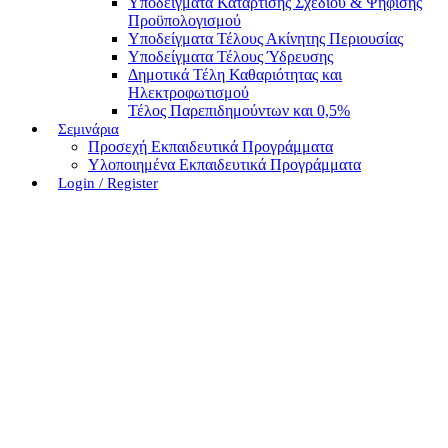
Υποδείγματα Κατάρτισης Σχεδίου & Ψήφισης
Προϋπολογισμού
Υποδείγματα Τέλους Ακίνητης Περιουσίας
Υποδείγματα Τέλους Ύδρευσης
Δημοτικά Τέλη Καθαριότητας και
Ηλεκτροφωτισμού
Τέλος Παρεπιδημούντων και 0,5%
Σεμινάρια
Προσεχή Εκπαιδευτικά Προγράμματα
Υλοποιημένα Εκπαιδευτικά Προγράμματα
Login / Register