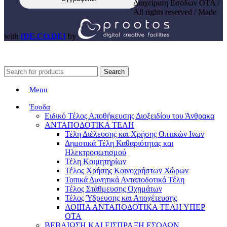
Διαχείριση Εσόδων ΟΤΑ /
All rights reserved / Made
with
{DE.CO.DE}
by
Search
Menu
Έσοδα
Ειδικό Τέλος Αποθήκευσης Διοξειδίου του Άνθρακα
ΑΝΤΑΠΟΔΟΤΙΚΑ ΤΕΛΗ
Τέλη Διέλευσης και Χρήσης Οπτικών Ινων
Δημοτικά Τέλη Καθαριότητας και
Ηλεκτροφωτισμού
Τέλη Κοιμητηρίων
Τέλος Χρήσης Κοινοχρήστων Χώρων
Τοπικά Δυνητικά Ανταποδοτικά Τέλη
Τέλος Στάθμευσης Οχημάτων
Τέλος Ύδρευσης και Αποχέτευσης
ΛΟΙΠΑ ΑΝΤΑΠΟΔΟΤΙΚΑ ΤΕΛΗ ΥΠΕΡ
ΟΤΑ
ΒΕΒΑΙΩΣΗ ΚΑΙ ΕΙΣΠΡΑΞΗ ΕΣΟΔΩΝ