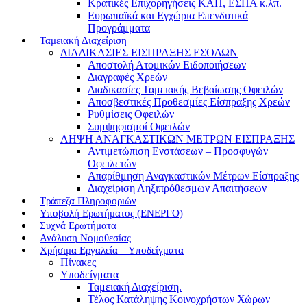
Κρατικές Επιχορηγήσεις ΚΑΠ, ΕΣΠΑ κ.λπ.
Ευρωπαϊκά και Εγχώρια Επενδυτικά
Προγράμματα
Ταμειακή Διαχείριση
ΔΙΑΔΙΚΑΣΙΕΣ ΕΙΣΠΡΑΞΗΣ ΕΣΟΔΩΝ
Αποστολή Ατομικών Ειδοποιήσεων
Διαγραφές Χρεών
Διαδικασίες Ταμειακής Βεβαίωσης Οφειλών
Αποσβεστικές Προθεσμίες Είσπραξης Χρεών
Ρυθμίσεις Οφειλών
Συμψηφισμοί Οφειλών
ΛΗΨΗ ΑΝΑΓΚΑΣΤΙΚΩΝ ΜΕΤΡΩΝ ΕΙΣΠΡΑΞΗΣ
Αντιμετώπιση Ενστάσεων – Προσφυγών
Οφειλετών
Απαρίθμηση Αναγκαστικών Μέτρων Είσπραξης
Διαχείριση Ληξιπρόθεσμων Απαιτήσεων
Τράπεζα Πληροφοριών
Υποβολή Ερωτήματος (ΕΝΕΡΓΟ)
Συχνά Ερωτήματα
Ανάλυση Νομοθεσίας
Χρήσιμα Εργαλεία – Υποδείγματα
Πίνακες
Υποδείγματα
Ταμειακή Διαχείριση.
Τέλος Κατάληψης Κοινοχρήστων Χώρων