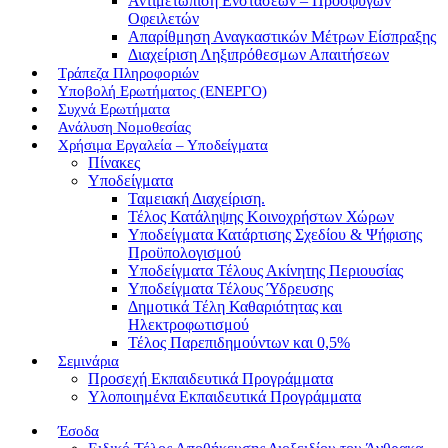
Αντιμετώπιση Ενστάσεων – Προσφυγών
Οφειλετών
Απαρίθμηση Αναγκαστικών Μέτρων Είσπραξης
Διαχείριση Ληξιπρόθεσμων Απαιτήσεων
Τράπεζα Πληροφοριών
Υποβολή Ερωτήματος (ΕΝΕΡΓΟ)
Συχνά Ερωτήματα
Ανάλυση Νομοθεσίας
Χρήσιμα Εργαλεία – Υποδείγματα
Πίνακες
Υποδείγματα
Ταμειακή Διαχείριση.
Τέλος Κατάληψης Κοινοχρήστων Χώρων
Υποδείγματα Κατάρτισης Σχεδίου & Ψήφισης
Προϋπολογισμού
Υποδείγματα Τέλους Ακίνητης Περιουσίας
Υποδείγματα Τέλους Ύδρευσης
Δημοτικά Τέλη Καθαριότητας και
Ηλεκτροφωτισμού
Τέλος Παρεπιδημούντων και 0,5%
Σεμινάρια
Προσεχή Εκπαιδευτικά Προγράμματα
Υλοποιημένα Εκπαιδευτικά Προγράμματα
Έσοδα