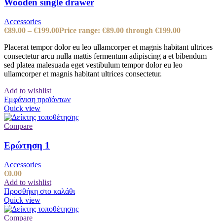
Wooden single drawer
Accessories
€
89.00
–
€
199.00
Price range: €89.00 through €199.00
Placerat tempor dolor eu leo ullamcorper et magnis habitant ultrices
consectetur arcu nulla mattis fermentum adipiscing a et bibendum
sed platea malesuada eget vestibulum tempor dolor eu leo
ullamcorper et magnis habitant ultrices consectetur.
Add to wishlist
Εμφάνιση προϊόντων
Quick view
Compare
Ερώτηση 1
Accessories
€
0.00
Add to wishlist
Προσθήκη στο καλάθι
Quick view
Compare