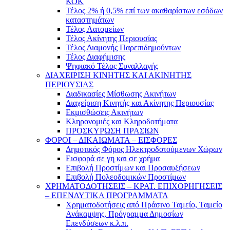
ΚΟΚ
Τέλος 2% ή 0,5% επί των ακαθαρίστων εσόδων
καταστημάτων
Τέλος Λατομείων
Τέλος Ακίνητης Περιουσίας
Τέλος Διαμονής Παρεπιδημούντων
Τέλος Διαφήμισης
Ψηφιακό Τέλος Συναλλαγής
ΔΙΑΧΕΙΡΙΣΗ ΚΙΝΗΤΗΣ ΚΑΙ ΑΚΙΝΗΤΗΣ
ΠΕΡΙΟΥΣΙΑΣ
Διαδικασίες Μίσθωσης Ακινήτων
Διαχείριση Κινητής και Ακίνητης Περιουσίας
Εκμισθώσεις Ακινήτων
Κληρονομιές και Κληροδοτήματα
ΠΡΟΣΚΥΡΩΣΗ ΠΡΑΣΙΩΝ
ΦΟΡΟΙ – ΔΙΚΑΙΩΜΑΤΑ – ΕΙΣΦΟΡΕΣ
Δημοτικός Φόρος Ηλεκτροδοτούμενων Χώρων
Εισφορά σε γη και σε χρήμα
Επιβολή Προστίμων και Προσαυξήσεων
Επιβολή Πολεοδομικών Προστίμων
ΧΡΗΜΑΤΟΔΟΤΗΣΕΙΣ – ΚΡΑΤ. ΕΠΙΧΟΡΗΓΗΣΕΙΣ
– ΕΠΕΝΔΥΤΙΚΑ ΠΡΟΓΡΑΜΜΑΤΑ
Χρηματοδοτήσεις από Πράσινο Ταμείο, Ταμείο
Ανάκαμψης, Πρόγραμμα Δημοσίων
Επενδύσεων κ.λ.π.