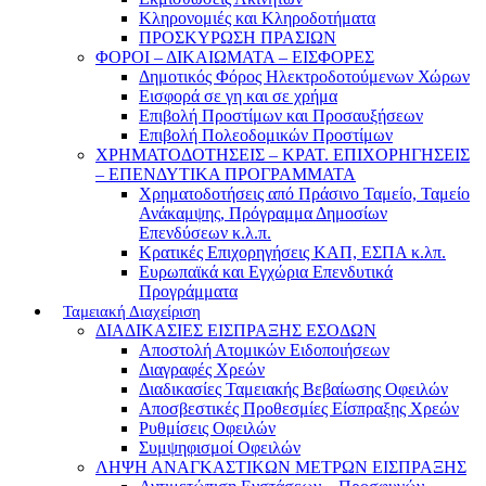
Κληρονομιές και Κληροδοτήματα
ΠΡΟΣΚΥΡΩΣΗ ΠΡΑΣΙΩΝ
ΦΟΡΟΙ – ΔΙΚΑΙΩΜΑΤΑ – ΕΙΣΦΟΡΕΣ
Δημοτικός Φόρος Ηλεκτροδοτούμενων Χώρων
Εισφορά σε γη και σε χρήμα
Επιβολή Προστίμων και Προσαυξήσεων
Επιβολή Πολεοδομικών Προστίμων
ΧΡΗΜΑΤΟΔΟΤΗΣΕΙΣ – ΚΡΑΤ. ΕΠΙΧΟΡΗΓΗΣΕΙΣ
– ΕΠΕΝΔΥΤΙΚΑ ΠΡΟΓΡΑΜΜΑΤΑ
Χρηματοδοτήσεις από Πράσινο Ταμείο, Ταμείο
Ανάκαμψης, Πρόγραμμα Δημοσίων
Επενδύσεων κ.λ.π.
Κρατικές Επιχορηγήσεις ΚΑΠ, ΕΣΠΑ κ.λπ.
Ευρωπαϊκά και Εγχώρια Επενδυτικά
Προγράμματα
Ταμειακή Διαχείριση
ΔΙΑΔΙΚΑΣΙΕΣ ΕΙΣΠΡΑΞΗΣ ΕΣΟΔΩΝ
Αποστολή Ατομικών Ειδοποιήσεων
Διαγραφές Χρεών
Διαδικασίες Ταμειακής Βεβαίωσης Οφειλών
Αποσβεστικές Προθεσμίες Είσπραξης Χρεών
Ρυθμίσεις Οφειλών
Συμψηφισμοί Οφειλών
ΛΗΨΗ ΑΝΑΓΚΑΣΤΙΚΩΝ ΜΕΤΡΩΝ ΕΙΣΠΡΑΞΗΣ