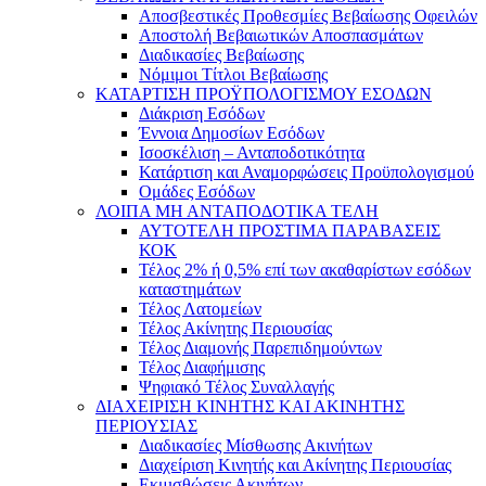
Αποσβεστικές Προθεσμίες Βεβαίωσης Οφειλών
Αποστολή Βεβαιωτικών Αποσπασμάτων
Διαδικασίες Βεβαίωσης
Νόμιμοι Τίτλοι Βεβαίωσης
ΚΑΤΑΡΤΙΣΗ ΠΡΟΫΠΟΛΟΓΙΣΜΟΥ ΕΣΟΔΩΝ
Διάκριση Εσόδων
Έννοια Δημοσίων Εσόδων
Ισοσκέλιση – Ανταποδοτικότητα
Κατάρτιση και Αναμορφώσεις Προϋπολογισμού
Ομάδες Εσόδων
ΛΟΙΠΑ ΜΗ ΑΝΤΑΠΟΔΟΤΙΚΑ ΤΕΛΗ
ΑΥΤΟΤΕΛΗ ΠΡΟΣΤΙΜΑ ΠΑΡΑΒΑΣΕΙΣ
ΚΟΚ
Τέλος 2% ή 0,5% επί των ακαθαρίστων εσόδων
καταστημάτων
Τέλος Λατομείων
Τέλος Ακίνητης Περιουσίας
Τέλος Διαμονής Παρεπιδημούντων
Τέλος Διαφήμισης
Ψηφιακό Τέλος Συναλλαγής
ΔΙΑΧΕΙΡΙΣΗ ΚΙΝΗΤΗΣ ΚΑΙ ΑΚΙΝΗΤΗΣ
ΠΕΡΙΟΥΣΙΑΣ
Διαδικασίες Μίσθωσης Ακινήτων
Διαχείριση Κινητής και Ακίνητης Περιουσίας
Εκμισθώσεις Ακινήτων