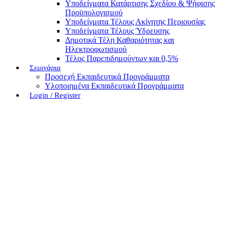
Υποδείγματα Κατάρτισης Σχεδίου & Ψήφισης
Προϋπολογισμού
Υποδείγματα Τέλους Ακίνητης Περιουσίας
Υποδείγματα Τέλους Ύδρευσης
Δημοτικά Τέλη Καθαριότητας και
Ηλεκτροφωτισμού
Τέλος Παρεπιδημούντων και 0,5%
Σεμινάρια
Προσεχή Εκπαιδευτικά Προγράμματα
Υλοποιημένα Εκπαιδευτικά Προγράμματα
Login / Register