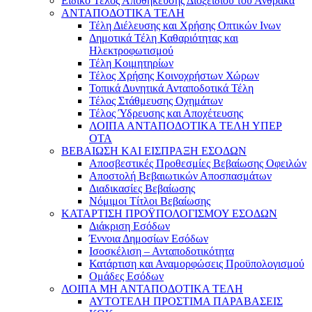
Ειδικό Τέλος Αποθήκευσης Διοξειδίου του Άνθρακα
ΑΝΤΑΠΟΔΟΤΙΚΑ ΤΕΛΗ
Τέλη Διέλευσης και Χρήσης Οπτικών Ινων
Δημοτικά Τέλη Καθαριότητας και
Ηλεκτροφωτισμού
Τέλη Κοιμητηρίων
Τέλος Χρήσης Κοινοχρήστων Χώρων
Τοπικά Δυνητικά Ανταποδοτικά Τέλη
Τέλος Στάθμευσης Οχημάτων
Τέλος Ύδρευσης και Αποχέτευσης
ΛΟΙΠΑ ΑΝΤΑΠΟΔΟΤΙΚΑ ΤΕΛΗ ΥΠΕΡ
ΟΤΑ
ΒΕΒΑΙΩΣΗ ΚΑΙ ΕΙΣΠΡΑΞΗ ΕΣΟΔΩΝ
Αποσβεστικές Προθεσμίες Βεβαίωσης Οφειλών
Αποστολή Βεβαιωτικών Αποσπασμάτων
Διαδικασίες Βεβαίωσης
Νόμιμοι Τίτλοι Βεβαίωσης
ΚΑΤΑΡΤΙΣΗ ΠΡΟΫΠΟΛΟΓΙΣΜΟΥ ΕΣΟΔΩΝ
Διάκριση Εσόδων
Έννοια Δημοσίων Εσόδων
Ισοσκέλιση – Ανταποδοτικότητα
Κατάρτιση και Αναμορφώσεις Προϋπολογισμού
Ομάδες Εσόδων
ΛΟΙΠΑ ΜΗ ΑΝΤΑΠΟΔΟΤΙΚΑ ΤΕΛΗ
ΑΥΤΟΤΕΛΗ ΠΡΟΣΤΙΜΑ ΠΑΡΑΒΑΣΕΙΣ