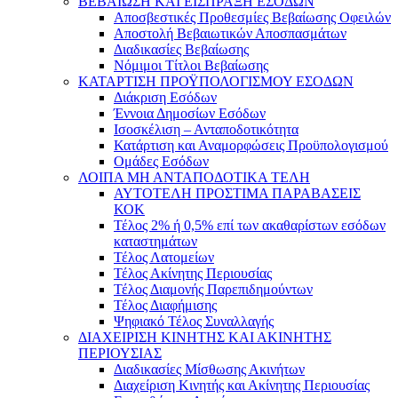
ΒΕΒΑΙΩΣΗ ΚΑΙ ΕΙΣΠΡΑΞΗ ΕΣΟΔΩΝ
Αποσβεστικές Προθεσμίες Βεβαίωσης Οφειλών
Αποστολή Βεβαιωτικών Αποσπασμάτων
Διαδικασίες Βεβαίωσης
Νόμιμοι Τίτλοι Βεβαίωσης
ΚΑΤΑΡΤΙΣΗ ΠΡΟΫΠΟΛΟΓΙΣΜΟΥ ΕΣΟΔΩΝ
Διάκριση Εσόδων
Έννοια Δημοσίων Εσόδων
Ισοσκέλιση – Ανταποδοτικότητα
Κατάρτιση και Αναμορφώσεις Προϋπολογισμού
Ομάδες Εσόδων
ΛΟΙΠΑ ΜΗ ΑΝΤΑΠΟΔΟΤΙΚΑ ΤΕΛΗ
ΑΥΤΟΤΕΛΗ ΠΡΟΣΤΙΜΑ ΠΑΡΑΒΑΣΕΙΣ
ΚΟΚ
Τέλος 2% ή 0,5% επί των ακαθαρίστων εσόδων
καταστημάτων
Τέλος Λατομείων
Τέλος Ακίνητης Περιουσίας
Τέλος Διαμονής Παρεπιδημούντων
Τέλος Διαφήμισης
Ψηφιακό Τέλος Συναλλαγής
ΔΙΑΧΕΙΡΙΣΗ ΚΙΝΗΤΗΣ ΚΑΙ ΑΚΙΝΗΤΗΣ
ΠΕΡΙΟΥΣΙΑΣ
Διαδικασίες Μίσθωσης Ακινήτων
Διαχείριση Κινητής και Ακίνητης Περιουσίας