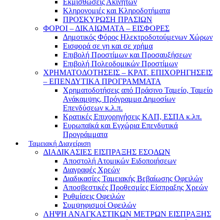
Εκμισθώσεις Ακινήτων
Κληρονομιές και Κληροδοτήματα
ΠΡΟΣΚΥΡΩΣΗ ΠΡΑΣΙΩΝ
ΦΟΡΟΙ – ΔΙΚΑΙΩΜΑΤΑ – ΕΙΣΦΟΡΕΣ
Δημοτικός Φόρος Ηλεκτροδοτούμενων Χώρων
Εισφορά σε γη και σε χρήμα
Επιβολή Προστίμων και Προσαυξήσεων
Επιβολή Πολεοδομικών Προστίμων
ΧΡΗΜΑΤΟΔΟΤΗΣΕΙΣ – ΚΡΑΤ. ΕΠΙΧΟΡΗΓΗΣΕΙΣ
– ΕΠΕΝΔΥΤΙΚΑ ΠΡΟΓΡΑΜΜΑΤΑ
Χρηματοδοτήσεις από Πράσινο Ταμείο, Ταμείο
Ανάκαμψης, Πρόγραμμα Δημοσίων
Επενδύσεων κ.λ.π.
Κρατικές Επιχορηγήσεις ΚΑΠ, ΕΣΠΑ κ.λπ.
Ευρωπαϊκά και Εγχώρια Επενδυτικά
Προγράμματα
Ταμειακή Διαχείριση
ΔΙΑΔΙΚΑΣΙΕΣ ΕΙΣΠΡΑΞΗΣ ΕΣΟΔΩΝ
Αποστολή Ατομικών Ειδοποιήσεων
Διαγραφές Χρεών
Διαδικασίες Ταμειακής Βεβαίωσης Οφειλών
Αποσβεστικές Προθεσμίες Είσπραξης Χρεών
Ρυθμίσεις Οφειλών
Συμψηφισμοί Οφειλών
ΛΗΨΗ ΑΝΑΓΚΑΣΤΙΚΩΝ ΜΕΤΡΩΝ ΕΙΣΠΡΑΞΗΣ