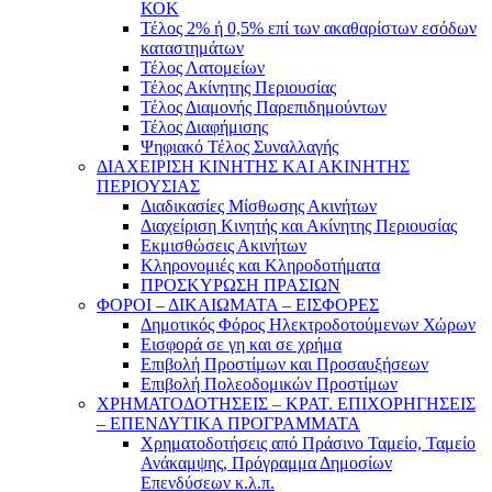
ΚΟΚ
Τέλος 2% ή 0,5% επί των ακαθαρίστων εσόδων
καταστημάτων
Τέλος Λατομείων
Τέλος Ακίνητης Περιουσίας
Τέλος Διαμονής Παρεπιδημούντων
Τέλος Διαφήμισης
Ψηφιακό Τέλος Συναλλαγής
ΔΙΑΧΕΙΡΙΣΗ ΚΙΝΗΤΗΣ ΚΑΙ ΑΚΙΝΗΤΗΣ
ΠΕΡΙΟΥΣΙΑΣ
Διαδικασίες Μίσθωσης Ακινήτων
Διαχείριση Κινητής και Ακίνητης Περιουσίας
Εκμισθώσεις Ακινήτων
Κληρονομιές και Κληροδοτήματα
ΠΡΟΣΚΥΡΩΣΗ ΠΡΑΣΙΩΝ
ΦΟΡΟΙ – ΔΙΚΑΙΩΜΑΤΑ – ΕΙΣΦΟΡΕΣ
Δημοτικός Φόρος Ηλεκτροδοτούμενων Χώρων
Εισφορά σε γη και σε χρήμα
Επιβολή Προστίμων και Προσαυξήσεων
Επιβολή Πολεοδομικών Προστίμων
ΧΡΗΜΑΤΟΔΟΤΗΣΕΙΣ – ΚΡΑΤ. ΕΠΙΧΟΡΗΓΗΣΕΙΣ
– ΕΠΕΝΔΥΤΙΚΑ ΠΡΟΓΡΑΜΜΑΤΑ
Χρηματοδοτήσεις από Πράσινο Ταμείο, Ταμείο
Ανάκαμψης, Πρόγραμμα Δημοσίων
Επενδύσεων κ.λ.π.