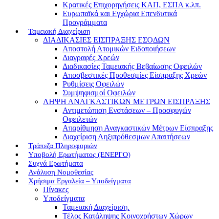
Κρατικές Επιχορηγήσεις ΚΑΠ, ΕΣΠΑ κ.λπ.
Ευρωπαϊκά και Εγχώρια Επενδυτικά
Προγράμματα
Ταμειακή Διαχείριση
ΔΙΑΔΙΚΑΣΙΕΣ ΕΙΣΠΡΑΞΗΣ ΕΣΟΔΩΝ
Αποστολή Ατομικών Ειδοποιήσεων
Διαγραφές Χρεών
Διαδικασίες Ταμειακής Βεβαίωσης Οφειλών
Αποσβεστικές Προθεσμίες Είσπραξης Χρεών
Ρυθμίσεις Οφειλών
Συμψηφισμοί Οφειλών
ΛΗΨΗ ΑΝΑΓΚΑΣΤΙΚΩΝ ΜΕΤΡΩΝ ΕΙΣΠΡΑΞΗΣ
Αντιμετώπιση Ενστάσεων – Προσφυγών
Οφειλετών
Απαρίθμηση Αναγκαστικών Μέτρων Είσπραξης
Διαχείριση Ληξιπρόθεσμων Απαιτήσεων
Τράπεζα Πληροφοριών
Υποβολή Ερωτήματος (ΕΝΕΡΓΟ)
Συχνά Ερωτήματα
Ανάλυση Νομοθεσίας
Χρήσιμα Εργαλεία – Υποδείγματα
Πίνακες
Υποδείγματα
Ταμειακή Διαχείριση.
Τέλος Κατάληψης Κοινοχρήστων Χώρων