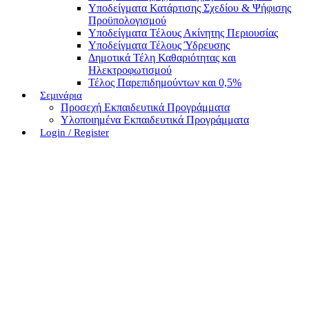
Υποδείγματα Κατάρτισης Σχεδίου & Ψήφισης
Προϋπολογισμού
Υποδείγματα Τέλους Ακίνητης Περιουσίας
Υποδείγματα Τέλους Ύδρευσης
Δημοτικά Τέλη Καθαριότητας και
Ηλεκτροφωτισμού
Τέλος Παρεπιδημούντων και 0,5%
Σεμινάρια
Προσεχή Εκπαιδευτικά Προγράμματα
Υλοποιημένα Εκπαιδευτικά Προγράμματα
Login / Register