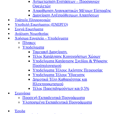
Αντιμετώπιση Ενστάσεων – Προσφυγών
Οφειλετών
Απαρίθμηση Αναγκαστικών Μέτρων Είσπραξης
Διαχείριση Ληξιπρόθεσμων Απαιτήσεων
Τράπεζα Πληροφοριών
Υποβολή Ερωτήματος (ΕΝΕΡΓΟ)
Συχνά Ερωτήματα
Ανάλυση Νομοθεσίας
Χρήσιμα Εργαλεία – Υποδείγματα
Πίνακες
Υποδείγματα
Ταμειακή Διαχείριση.
Τέλος Κατάληψης Κοινοχρήστων Χώρων
Υποδείγματα Κατάρτισης Σχεδίου & Ψήφισης
Προϋπολογισμού
Υποδείγματα Τέλους Ακίνητης Περιουσίας
Υποδείγματα Τέλους Ύδρευσης
Δημοτικά Τέλη Καθαριότητας και
Ηλεκτροφωτισμού
Τέλος Παρεπιδημούντων και 0,5%
Σεμινάρια
Προσεχή Εκπαιδευτικά Προγράμματα
Υλοποιημένα Εκπαιδευτικά Προγράμματα
Έσοδα