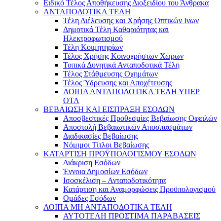
Ειδικό Τέλος Αποθήκευσης Διοξειδίου του Άνθρακα
ΑΝΤΑΠΟΔΟΤΙΚΑ ΤΕΛΗ
Τέλη Διέλευσης και Χρήσης Οπτικών Ινων
Δημοτικά Τέλη Καθαριότητας και
Ηλεκτροφωτισμού
Τέλη Κοιμητηρίων
Τέλος Χρήσης Κοινοχρήστων Χώρων
Τοπικά Δυνητικά Ανταποδοτικά Τέλη
Τέλος Στάθμευσης Οχημάτων
Τέλος Ύδρευσης και Αποχέτευσης
ΛΟΙΠΑ ΑΝΤΑΠΟΔΟΤΙΚΑ ΤΕΛΗ ΥΠΕΡ
ΟΤΑ
ΒΕΒΑΙΩΣΗ ΚΑΙ ΕΙΣΠΡΑΞΗ ΕΣΟΔΩΝ
Αποσβεστικές Προθεσμίες Βεβαίωσης Οφειλών
Αποστολή Βεβαιωτικών Αποσπασμάτων
Διαδικασίες Βεβαίωσης
Νόμιμοι Τίτλοι Βεβαίωσης
ΚΑΤΑΡΤΙΣΗ ΠΡΟΫΠΟΛΟΓΙΣΜΟΥ ΕΣΟΔΩΝ
Διάκριση Εσόδων
Έννοια Δημοσίων Εσόδων
Ισοσκέλιση – Ανταποδοτικότητα
Κατάρτιση και Αναμορφώσεις Προϋπολογισμού
Ομάδες Εσόδων
ΛΟΙΠΑ ΜΗ ΑΝΤΑΠΟΔΟΤΙΚΑ ΤΕΛΗ
ΑΥΤΟΤΕΛΗ ΠΡΟΣΤΙΜΑ ΠΑΡΑΒΑΣΕΙΣ