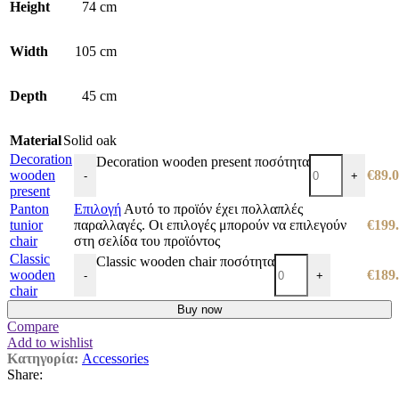
Height
74 cm
Width
105 cm
Depth
45 cm
Material
Solid oak
Decoration
Decoration wooden present ποσότητα
wooden
€
89.
-
+
present
Panton
Επιλογή
Αυτό το προϊόν έχει πολλαπλές
tunior
παραλλαγές. Οι επιλογές μπορούν να επιλεγούν
€
199
chair
στη σελίδα του προϊόντος
Classic
Classic wooden chair ποσότητα
wooden
€
189
-
+
chair
Buy now
Compare
Add to wishlist
Κατηγορία:
Accessories
Share: