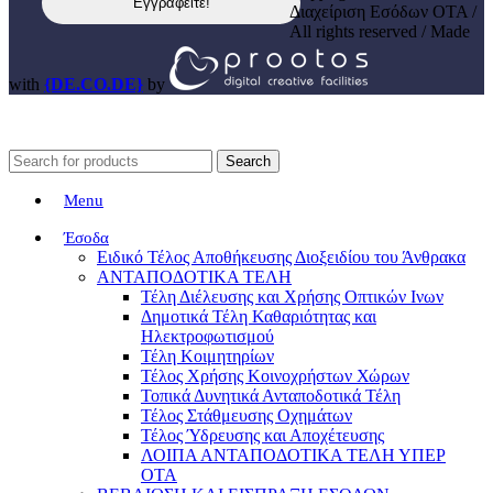
Διαχείριση Εσόδων ΟΤΑ /
All rights reserved / Made
with
{DE.CO.DE}
by
Search
Menu
Έσοδα
Ειδικό Τέλος Αποθήκευσης Διοξειδίου του Άνθρακα
ΑΝΤΑΠΟΔΟΤΙΚΑ ΤΕΛΗ
Τέλη Διέλευσης και Χρήσης Οπτικών Ινων
Δημοτικά Τέλη Καθαριότητας και
Ηλεκτροφωτισμού
Τέλη Κοιμητηρίων
Τέλος Χρήσης Κοινοχρήστων Χώρων
Τοπικά Δυνητικά Ανταποδοτικά Τέλη
Τέλος Στάθμευσης Οχημάτων
Τέλος Ύδρευσης και Αποχέτευσης
ΛΟΙΠΑ ΑΝΤΑΠΟΔΟΤΙΚΑ ΤΕΛΗ ΥΠΕΡ
ΟΤΑ