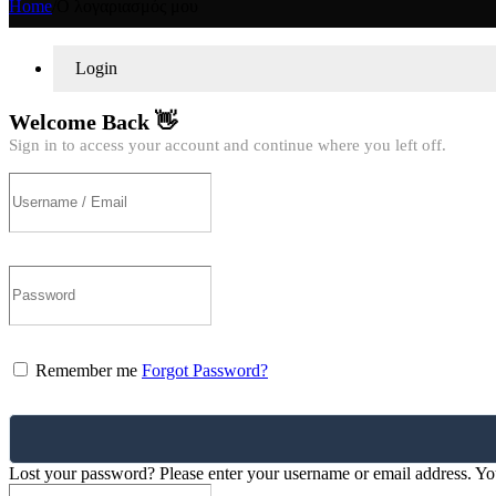
Home
/
Ο λογαριασμός μου
Login
Welcome Back 👋
Sign in to access your account and continue where you left off.
Remember me
Forgot Password?
Lost your password? Please enter your username or email address. You