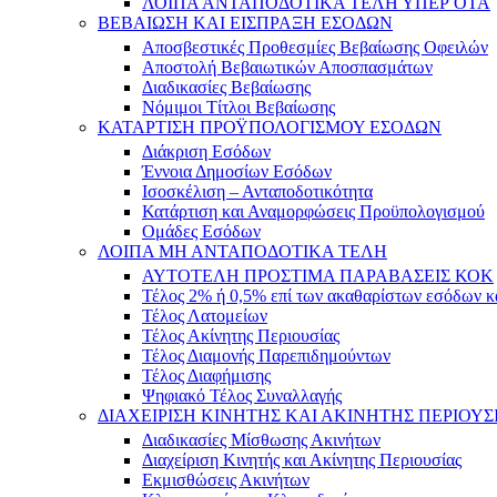
ΛΟΙΠΑ ΑΝΤΑΠΟΔΟΤΙΚΑ ΤΕΛΗ ΥΠΕΡ ΟΤΑ
ΒΕΒΑΙΩΣΗ ΚΑΙ ΕΙΣΠΡΑΞΗ ΕΣΟΔΩΝ
Αποσβεστικές Προθεσμίες Βεβαίωσης Οφειλών
Αποστολή Βεβαιωτικών Αποσπασμάτων
Διαδικασίες Βεβαίωσης
Νόμιμοι Τίτλοι Βεβαίωσης
ΚΑΤΑΡΤΙΣΗ ΠΡΟΫΠΟΛΟΓΙΣΜΟΥ ΕΣΟΔΩΝ
Διάκριση Εσόδων
Έννοια Δημοσίων Εσόδων
Ισοσκέλιση – Ανταποδοτικότητα
Κατάρτιση και Αναμορφώσεις Προϋπολογισμού
Ομάδες Εσόδων
ΛΟΙΠΑ ΜΗ ΑΝΤΑΠΟΔΟΤΙΚΑ ΤΕΛΗ
ΑΥΤΟΤΕΛΗ ΠΡΟΣΤΙΜΑ ΠΑΡΑΒΑΣΕΙΣ ΚΟΚ
Τέλος 2% ή 0,5% επί των ακαθαρίστων εσόδων 
Τέλος Λατομείων
Τέλος Ακίνητης Περιουσίας
Τέλος Διαμονής Παρεπιδημούντων
Τέλος Διαφήμισης
Ψηφιακό Τέλος Συναλλαγής
ΔΙΑΧΕΙΡΙΣΗ ΚΙΝΗΤΗΣ ΚΑΙ ΑΚΙΝΗΤΗΣ ΠΕΡΙΟΥΣ
Διαδικασίες Μίσθωσης Ακινήτων
Διαχείριση Κινητής και Ακίνητης Περιουσίας
Εκμισθώσεις Ακινήτων