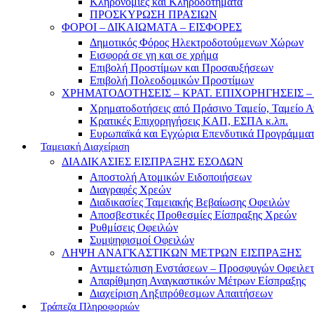
Κληρονομιές και Κληροδοτήματα
ΠΡΟΣΚΥΡΩΣΗ ΠΡΑΣΙΩΝ
ΦΟΡΟΙ – ΔΙΚΑΙΩΜΑΤΑ – ΕΙΣΦΟΡΕΣ
Δημοτικός Φόρος Ηλεκτροδοτούμενων Χώρων
Εισφορά σε γη και σε χρήμα
Επιβολή Προστίμων και Προσαυξήσεων
Επιβολή Πολεοδομικών Προστίμων
ΧΡΗΜΑΤΟΔΟΤΗΣΕΙΣ – ΚΡΑΤ. ΕΠΙΧΟΡΗΓΗΣΕΙΣ
Χρηματοδοτήσεις από Πράσινο Ταμείο, Ταμείο 
Κρατικές Επιχορηγήσεις ΚΑΠ, ΕΣΠΑ κ.λπ.
Ευρωπαϊκά και Εγχώρια Επενδυτικά Προγράμμα
Ταμειακή Διαχείριση
ΔΙΑΔΙΚΑΣΙΕΣ ΕΙΣΠΡΑΞΗΣ ΕΣΟΔΩΝ
Αποστολή Ατομικών Ειδοποιήσεων
Διαγραφές Χρεών
Διαδικασίες Ταμειακής Βεβαίωσης Οφειλών
Αποσβεστικές Προθεσμίες Είσπραξης Χρεών
Ρυθμίσεις Οφειλών
Συμψηφισμοί Οφειλών
ΛΗΨΗ ΑΝΑΓΚΑΣΤΙΚΩΝ ΜΕΤΡΩΝ ΕΙΣΠΡΑΞΗΣ
Αντιμετώπιση Ενστάσεων – Προσφυγών Οφειλε
Απαρίθμηση Αναγκαστικών Μέτρων Είσπραξης
Διαχείριση Ληξιπρόθεσμων Απαιτήσεων
Τράπεζα Πληροφοριών