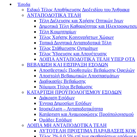
Έσοδα
Ειδικό Τέλος Αποθήκευσης Διοξειδίου του Άνθρακα
ΑΝΤΑΠΟΔΟΤΙΚΑ ΤΕΛΗ
Τέλη Διέλευσης και Χρήσης Οπτικών Ινων
Δημοτικά Τέλη Καθαριότητας και Ηλεκτροφωτισ
Τέλη Κοιμητηρίων
Τέλος Χρήσης Κοινοχρήστων Χώρων
Τοπικά Δυνητικά Ανταποδοτικά Τέλη
Τέλος Στάθμευσης Οχημάτων
Τέλος Ύδρευσης και Αποχέτευσης
ΛΟΙΠΑ ΑΝΤΑΠΟΔΟΤΙΚΑ ΤΕΛΗ ΥΠΕΡ ΟΤΑ
ΒΕΒΑΙΩΣΗ ΚΑΙ ΕΙΣΠΡΑΞΗ ΕΣΟΔΩΝ
Αποσβεστικές Προθεσμίες Βεβαίωσης Οφειλών
Αποστολή Βεβαιωτικών Αποσπασμάτων
Διαδικασίες Βεβαίωσης
Νόμιμοι Τίτλοι Βεβαίωσης
ΚΑΤΑΡΤΙΣΗ ΠΡΟΫΠΟΛΟΓΙΣΜΟΥ ΕΣΟΔΩΝ
Διάκριση Εσόδων
Έννοια Δημοσίων Εσόδων
Ισοσκέλιση – Ανταποδοτικότητα
Κατάρτιση και Αναμορφώσεις Προϋπολογισμού
Ομάδες Εσόδων
ΛΟΙΠΑ ΜΗ ΑΝΤΑΠΟΔΟΤΙΚΑ ΤΕΛΗ
ΑΥΤΟΤΕΛΗ ΠΡΟΣΤΙΜΑ ΠΑΡΑΒΑΣΕΙΣ ΚΟΚ
Τέλος 2% ή 0,5% επί των ακαθαρίστων εσόδων 