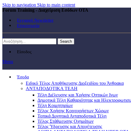
Skip to navigation
Skip to main content
Forum Training - Διαχείριση Εσόδων ΟΤΑ
Εγγραφή Newsletter
Επικοινωνία
Search
Είσοδος
Menu
Έσοδα
Ειδικό Τέλος Αποθήκευσης Διοξειδίου του Άνθρακα
ΑΝΤΑΠΟΔΟΤΙΚΑ ΤΕΛΗ
Τέλη Διέλευσης και Χρήσης Οπτικών Ινων
Δημοτικά Τέλη Καθαριότητας και Ηλεκτροφωτισ
Τέλη Κοιμητηρίων
Τέλος Χρήσης Κοινοχρήστων Χώρων
Τοπικά Δυνητικά Ανταποδοτικά Τέλη
Τέλος Στάθμευσης Οχημάτων
Τέλος Ύδρευσης και Αποχέτευσης