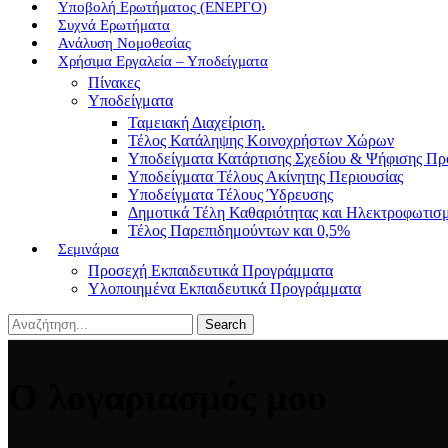
Υποβολή Ερωτήματος (ΕΝΕΡΓΟ)
Συχνά Ερωτήματα
Ανάλυση Νομοθεσίας
Χρήσιμα Εργαλεία – Υποδείγματα
Πίνακες
Υποδείγματα
Ταμειακή Διαχείριση.
Τέλος Κατάληψης Κοινοχρήστων Χώρων
Υποδείγματα Κατάρτισης Σχεδίου & Ψήφισης Π
Υποδείγματα Τέλους Ακίνητης Περιουσίας
Υποδείγματα Τέλους Ύδρευσης
Δημοτικά Τέλη Καθαριότητας και Ηλεκτροφωτισ
Τέλος Παρεπιδημούντων και 0,5%
Σεμινάρια
Προσεχή Εκπαιδευτικά Προγράμματα
Υλοποιημένα Εκπαιδευτικά Προγράμματα
Search
Ο λογαριασμός μου