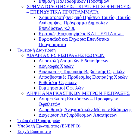
Επιβολή Πολεοδομικών Προστίμων
ΧΡΗΜΑΤΟΔΟΤΗΣΕΙΣ – ΚΡΑΤ. ΕΠΙΧΟΡΗΓΗΣΕΙΣ
– ΕΠΕΝΔΥΤΙΚΑ ΠΡΟΓΡΑΜΜΑΤΑ
Χρηματοδοτήσεις από Πράσινο Ταμείο, Ταμείο
Ανάκαμψης, Πρόγραμμα Δημοσίων
Επενδύσεων κ.λ.π.
Κρατικές Επιχορηγήσεις ΚΑΠ, ΕΣΠΑ κ.λπ.
Ευρωπαϊκά και Εγχώρια Επενδυτικά
Προγράμματα
Ταμειακή Διαχείριση
ΔΙΑΔΙΚΑΣΙΕΣ ΕΙΣΠΡΑΞΗΣ ΕΣΟΔΩΝ
Αποστολή Ατομικών Ειδοποιήσεων
Διαγραφές Χρεών
Διαδικασίες Ταμειακής Βεβαίωσης Οφειλών
Αποσβεστικές Προθεσμίες Είσπραξης Χρεών
Ρυθμίσεις Οφειλών
Συμψηφισμοί Οφειλών
ΛΗΨΗ ΑΝΑΓΚΑΣΤΙΚΩΝ ΜΕΤΡΩΝ ΕΙΣΠΡΑΞΗΣ
Αντιμετώπιση Ενστάσεων – Προσφυγών
Οφειλετών
Απαρίθμηση Αναγκαστικών Μέτρων Είσπραξης
Διαχείριση Ληξιπρόθεσμων Απαιτήσεων
Τράπεζα Πληροφοριών
Υποβολή Ερωτήματος (ΕΝΕΡΓΟ)
Συχνά Ερωτήματα