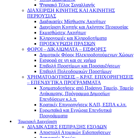
Ψηφιακό Τέλος Συναλλαγής
ΔΙΑΧΕΙΡΙΣΗ ΚΙΝΗΤΗΣ ΚΑΙ ΑΚΙΝΗΤΗΣ
ΠΕΡΙΟΥΣΙΑΣ
Διαδικασίες Μίσθωσης Ακινήτων
Διαχείριση Κινητής και Ακίνητης Περιουσίας
Εκμισθώσεις Ακινήτων
Κληρονομιές και Κληροδοτήματα
ΠΡΟΣΚΥΡΩΣΗ ΠΡΑΣΙΩΝ
ΦΟΡΟΙ – ΔΙΚΑΙΩΜΑΤΑ – ΕΙΣΦΟΡΕΣ
Δημοτικός Φόρος Ηλεκτροδοτούμενων Χώρων
Εισφορά σε γη και σε χρήμα
Επιβολή Προστίμων και Προσαυξήσεων
Επιβολή Πολεοδομικών Προστίμων
ΧΡΗΜΑΤΟΔΟΤΗΣΕΙΣ – ΚΡΑΤ. ΕΠΙΧΟΡΗΓΗΣΕΙΣ
– ΕΠΕΝΔΥΤΙΚΑ ΠΡΟΓΡΑΜΜΑΤΑ
Χρηματοδοτήσεις από Πράσινο Ταμείο, Ταμείο
Ανάκαμψης, Πρόγραμμα Δημοσίων
Επενδύσεων κ.λ.π.
Κρατικές Επιχορηγήσεις ΚΑΠ, ΕΣΠΑ κ.λπ.
Ευρωπαϊκά και Εγχώρια Επενδυτικά
Προγράμματα
Ταμειακή Διαχείριση
ΔΙΑΔΙΚΑΣΙΕΣ ΕΙΣΠΡΑΞΗΣ ΕΣΟΔΩΝ
Αποστολή Ατομικών Ειδοποιήσεων
Διαγραφές Χρεών