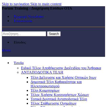
Skip to navigation
Skip to main content
Forum Training - Διαχείριση Εσόδων ΟΤΑ
Εγγραφή Newsletter
Επικοινωνία
Search
Είσοδος
Menu
Έσοδα
Ειδικό Τέλος Αποθήκευσης Διοξειδίου του Άνθρακα
ΑΝΤΑΠΟΔΟΤΙΚΑ ΤΕΛΗ
Τέλη Διέλευσης και Χρήσης Οπτικών Ινων
Δημοτικά Τέλη Καθαριότητας και
Ηλεκτροφωτισμού
Τέλη Κοιμητηρίων
Τέλος Χρήσης Κοινοχρήστων Χώρων
Τοπικά Δυνητικά Ανταποδοτικά Τέλη
Τέλος Στάθμευσης Οχημάτων