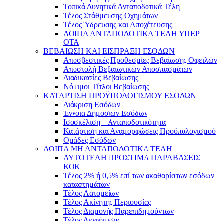
Τοπικά Δυνητικά Ανταποδοτικά Τέλη
Τέλος Στάθμευσης Οχημάτων
Τέλος Ύδρευσης και Αποχέτευσης
ΛΟΙΠΑ ΑΝΤΑΠΟΔΟΤΙΚΑ ΤΕΛΗ ΥΠΕΡ
ΟΤΑ
ΒΕΒΑΙΩΣΗ ΚΑΙ ΕΙΣΠΡΑΞΗ ΕΣΟΔΩΝ
Αποσβεστικές Προθεσμίες Βεβαίωσης Οφειλών
Αποστολή Βεβαιωτικών Αποσπασμάτων
Διαδικασίες Βεβαίωσης
Νόμιμοι Τίτλοι Βεβαίωσης
ΚΑΤΑΡΤΙΣΗ ΠΡΟΫΠΟΛΟΓΙΣΜΟΥ ΕΣΟΔΩΝ
Διάκριση Εσόδων
Έννοια Δημοσίων Εσόδων
Ισοσκέλιση – Ανταποδοτικότητα
Κατάρτιση και Αναμορφώσεις Προϋπολογισμού
Ομάδες Εσόδων
ΛΟΙΠΑ ΜΗ ΑΝΤΑΠΟΔΟΤΙΚΑ ΤΕΛΗ
ΑΥΤΟΤΕΛΗ ΠΡΟΣΤΙΜΑ ΠΑΡΑΒΑΣΕΙΣ
ΚΟΚ
Τέλος 2% ή 0,5% επί των ακαθαρίστων εσόδων
καταστημάτων
Τέλος Λατομείων
Τέλος Ακίνητης Περιουσίας
Τέλος Διαμονής Παρεπιδημούντων
Τέλος Διαφήμισης