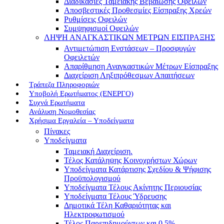
Διαδικασίες Ταμειακής Βεβαίωσης Οφειλών
Αποσβεστικές Προθεσμίες Είσπραξης Χρεών
Ρυθμίσεις Οφειλών
Συμψηφισμοί Οφειλών
ΛΗΨΗ ΑΝΑΓΚΑΣΤΙΚΩΝ ΜΕΤΡΩΝ ΕΙΣΠΡΑΞΗΣ
Αντιμετώπιση Ενστάσεων – Προσφυγών
Οφειλετών
Απαρίθμηση Αναγκαστικών Μέτρων Είσπραξης
Διαχείριση Ληξιπρόθεσμων Απαιτήσεων
Τράπεζα Πληροφοριών
Υποβολή Ερωτήματος (ΕΝΕΡΓΟ)
Συχνά Ερωτήματα
Ανάλυση Νομοθεσίας
Χρήσιμα Εργαλεία – Υποδείγματα
Πίνακες
Υποδείγματα
Ταμειακή Διαχείριση.
Τέλος Κατάληψης Κοινοχρήστων Χώρων
Υποδείγματα Κατάρτισης Σχεδίου & Ψήφισης
Προϋπολογισμού
Υποδείγματα Τέλους Ακίνητης Περιουσίας
Υποδείγματα Τέλους Ύδρευσης
Δημοτικά Τέλη Καθαριότητας και
Ηλεκτροφωτισμού
Τέλος Παρεπιδημούντων και 0,5%