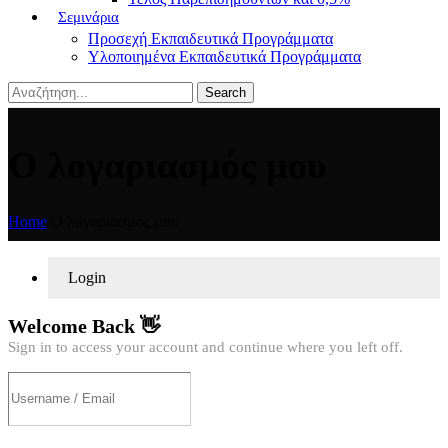
Σεμινάρια
Προσεχή Εκπαιδευτικά Προγράμματα
Υλοποιημένα Εκπαιδευτικά Προγράμματα
Search
Ο λογαριασμός μου
Home
/
Ο λογαριασμός μου
Login
Welcome Back 👋
Sign in to access your account and continue where you left off.