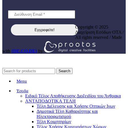
Copyright © 2025
Διαχείριση Εσόδων ΟΤΑ /
All rights reserved / Made
with
{DE.CO.DE}
by
Search
Menu
Έσοδα
Ειδικό Τέλος Αποθήκευσης Διοξειδίου του Άνθρακα
ΑΝΤΑΠΟΔΟΤΙΚΑ ΤΕΛΗ
Τέλη Διέλευσης και Χρήσης Οπτικών Ινων
Δημοτικά Τέλη Καθαριότητας και
Ηλεκτροφωτισμού
Τέλη Κοιμητηρίων
Τέλος Χρήσης Κοινοχρήστων Χώρων