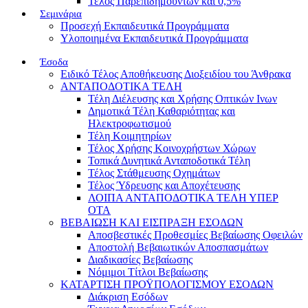
Τέλος Παρεπιδημούντων και 0,5%
Σεμινάρια
Προσεχή Εκπαιδευτικά Προγράμματα
Υλοποιημένα Εκπαιδευτικά Προγράμματα
Έσοδα
Ειδικό Τέλος Αποθήκευσης Διοξειδίου του Άνθρακα
ΑΝΤΑΠΟΔΟΤΙΚΑ ΤΕΛΗ
Τέλη Διέλευσης και Χρήσης Οπτικών Ινων
Δημοτικά Τέλη Καθαριότητας και
Ηλεκτροφωτισμού
Τέλη Κοιμητηρίων
Τέλος Χρήσης Κοινοχρήστων Χώρων
Τοπικά Δυνητικά Ανταποδοτικά Τέλη
Τέλος Στάθμευσης Οχημάτων
Τέλος Ύδρευσης και Αποχέτευσης
ΛΟΙΠΑ ΑΝΤΑΠΟΔΟΤΙΚΑ ΤΕΛΗ ΥΠΕΡ
ΟΤΑ
ΒΕΒΑΙΩΣΗ ΚΑΙ ΕΙΣΠΡΑΞΗ ΕΣΟΔΩΝ
Αποσβεστικές Προθεσμίες Βεβαίωσης Οφειλών
Αποστολή Βεβαιωτικών Αποσπασμάτων
Διαδικασίες Βεβαίωσης
Νόμιμοι Τίτλοι Βεβαίωσης
ΚΑΤΑΡΤΙΣΗ ΠΡΟΫΠΟΛΟΓΙΣΜΟΥ ΕΣΟΔΩΝ
Διάκριση Εσόδων