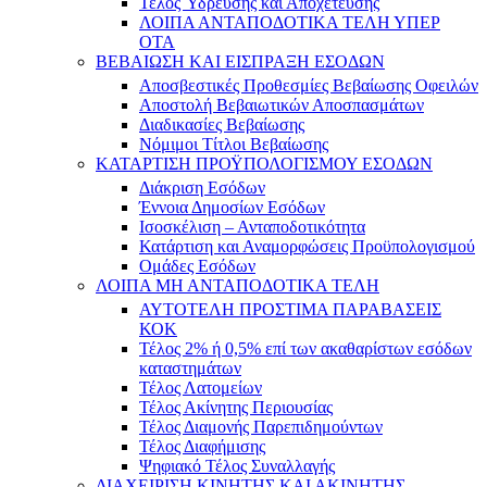
Τέλος Ύδρευσης και Αποχέτευσης
ΛΟΙΠΑ ΑΝΤΑΠΟΔΟΤΙΚΑ ΤΕΛΗ ΥΠΕΡ
ΟΤΑ
ΒΕΒΑΙΩΣΗ ΚΑΙ ΕΙΣΠΡΑΞΗ ΕΣΟΔΩΝ
Αποσβεστικές Προθεσμίες Βεβαίωσης Οφειλών
Αποστολή Βεβαιωτικών Αποσπασμάτων
Διαδικασίες Βεβαίωσης
Νόμιμοι Τίτλοι Βεβαίωσης
ΚΑΤΑΡΤΙΣΗ ΠΡΟΫΠΟΛΟΓΙΣΜΟΥ ΕΣΟΔΩΝ
Διάκριση Εσόδων
Έννοια Δημοσίων Εσόδων
Ισοσκέλιση – Ανταποδοτικότητα
Κατάρτιση και Αναμορφώσεις Προϋπολογισμού
Ομάδες Εσόδων
ΛΟΙΠΑ ΜΗ ΑΝΤΑΠΟΔΟΤΙΚΑ ΤΕΛΗ
ΑΥΤΟΤΕΛΗ ΠΡΟΣΤΙΜΑ ΠΑΡΑΒΑΣΕΙΣ
ΚΟΚ
Τέλος 2% ή 0,5% επί των ακαθαρίστων εσόδων
καταστημάτων
Τέλος Λατομείων
Τέλος Ακίνητης Περιουσίας
Τέλος Διαμονής Παρεπιδημούντων
Τέλος Διαφήμισης
Ψηφιακό Τέλος Συναλλαγής
ΔΙΑΧΕΙΡΙΣΗ ΚΙΝΗΤΗΣ ΚΑΙ ΑΚΙΝΗΤΗΣ