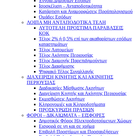
Έννοια Δημοσίων Εσόδων
Ισοσκέλιση – Ανταποδοτικότητα
Κατάρτιση και Αναμορφώσεις Προϋπολογισμού
Ομάδες Εσόδων
ΛΟΙΠΑ ΜΗ ΑΝΤΑΠΟΔΟΤΙΚΑ ΤΕΛΗ
ΑΥΤΟΤΕΛΗ ΠΡΟΣΤΙΜΑ ΠΑΡΑΒΑΣΕΙΣ
ΚΟΚ
Τέλος 2% ή 0,5% επί των ακαθαρίστων εσόδων
καταστημάτων
Τέλος Λατομείων
Τέλος Ακίνητης Περιουσίας
Τέλος Διαμονής Παρεπιδημούντων
Τέλος Διαφήμισης
Ψηφιακό Τέλος Συναλλαγής
ΔΙΑΧΕΙΡΙΣΗ ΚΙΝΗΤΗΣ ΚΑΙ ΑΚΙΝΗΤΗΣ
ΠΕΡΙΟΥΣΙΑΣ
Διαδικασίες Μίσθωσης Ακινήτων
Διαχείριση Κινητής και Ακίνητης Περιουσίας
Εκμισθώσεις Ακινήτων
Κληρονομιές και Κληροδοτήματα
ΠΡΟΣΚΥΡΩΣΗ ΠΡΑΣΙΩΝ
ΦΟΡΟΙ – ΔΙΚΑΙΩΜΑΤΑ – ΕΙΣΦΟΡΕΣ
Δημοτικός Φόρος Ηλεκτροδοτούμενων Χώρων
Εισφορά σε γη και σε χρήμα
Επιβολή Προστίμων και Προσαυξήσεων