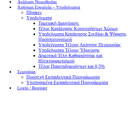
Ανάλυση Νομοθεσίας
Χρήσιμα Εργαλεία – Υποδείγματα
Πίνακες
Υποδείγματα
Ταμειακή Διαχείριση.
Τέλος Κατάληψης Κοινοχρήστων Χώρων
Υποδείγματα Κατάρτισης Σχεδίου & Ψήφισης
Προϋπολογισμού
Υποδείγματα Τέλους Ακίνητης Περιουσίας
Υποδείγματα Τέλους Ύδρευσης
Δημοτικά Τέλη Καθαριότητας και
Ηλεκτροφωτισμού
Τέλος Παρεπιδημούντων και 0,5%
Σεμινάρια
Προσεχή Εκπαιδευτικά Προγράμματα
Υλοποιημένα Εκπαιδευτικά Προγράμματα
Login / Register