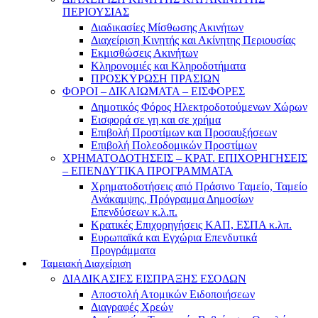
ΠΕΡΙΟΥΣΙΑΣ
Διαδικασίες Μίσθωσης Ακινήτων
Διαχείριση Κινητής και Ακίνητης Περιουσίας
Εκμισθώσεις Ακινήτων
Κληρονομιές και Κληροδοτήματα
ΠΡΟΣΚΥΡΩΣΗ ΠΡΑΣΙΩΝ
ΦΟΡΟΙ – ΔΙΚΑΙΩΜΑΤΑ – ΕΙΣΦΟΡΕΣ
Δημοτικός Φόρος Ηλεκτροδοτούμενων Χώρων
Εισφορά σε γη και σε χρήμα
Επιβολή Προστίμων και Προσαυξήσεων
Επιβολή Πολεοδομικών Προστίμων
ΧΡΗΜΑΤΟΔΟΤΗΣΕΙΣ – ΚΡΑΤ. ΕΠΙΧΟΡΗΓΗΣΕΙΣ
– ΕΠΕΝΔΥΤΙΚΑ ΠΡΟΓΡΑΜΜΑΤΑ
Χρηματοδοτήσεις από Πράσινο Ταμείο, Ταμείο
Ανάκαμψης, Πρόγραμμα Δημοσίων
Επενδύσεων κ.λ.π.
Κρατικές Επιχορηγήσεις ΚΑΠ, ΕΣΠΑ κ.λπ.
Ευρωπαϊκά και Εγχώρια Επενδυτικά
Προγράμματα
Ταμειακή Διαχείριση
ΔΙΑΔΙΚΑΣΙΕΣ ΕΙΣΠΡΑΞΗΣ ΕΣΟΔΩΝ
Αποστολή Ατομικών Ειδοποιήσεων
Διαγραφές Χρεών