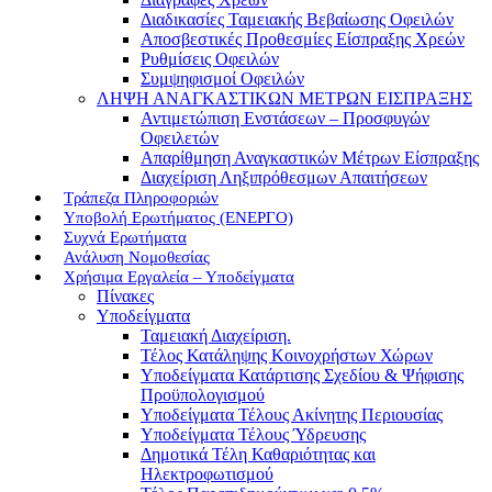
Διαδικασίες Ταμειακής Βεβαίωσης Οφειλών
Αποσβεστικές Προθεσμίες Είσπραξης Χρεών
Ρυθμίσεις Οφειλών
Συμψηφισμοί Οφειλών
ΛΗΨΗ ΑΝΑΓΚΑΣΤΙΚΩΝ ΜΕΤΡΩΝ ΕΙΣΠΡΑΞΗΣ
Αντιμετώπιση Ενστάσεων – Προσφυγών
Οφειλετών
Απαρίθμηση Αναγκαστικών Μέτρων Είσπραξης
Διαχείριση Ληξιπρόθεσμων Απαιτήσεων
Τράπεζα Πληροφοριών
Υποβολή Ερωτήματος (ΕΝΕΡΓΟ)
Συχνά Ερωτήματα
Ανάλυση Νομοθεσίας
Χρήσιμα Εργαλεία – Υποδείγματα
Πίνακες
Υποδείγματα
Ταμειακή Διαχείριση.
Τέλος Κατάληψης Κοινοχρήστων Χώρων
Υποδείγματα Κατάρτισης Σχεδίου & Ψήφισης
Προϋπολογισμού
Υποδείγματα Τέλους Ακίνητης Περιουσίας
Υποδείγματα Τέλους Ύδρευσης
Δημοτικά Τέλη Καθαριότητας και
Ηλεκτροφωτισμού