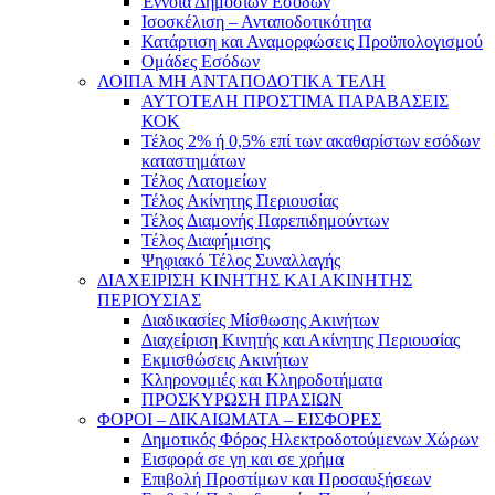
Έννοια Δημοσίων Εσόδων
Ισοσκέλιση – Ανταποδοτικότητα
Κατάρτιση και Αναμορφώσεις Προϋπολογισμού
Ομάδες Εσόδων
ΛΟΙΠΑ ΜΗ ΑΝΤΑΠΟΔΟΤΙΚΑ ΤΕΛΗ
ΑΥΤΟΤΕΛΗ ΠΡΟΣΤΙΜΑ ΠΑΡΑΒΑΣΕΙΣ
ΚΟΚ
Τέλος 2% ή 0,5% επί των ακαθαρίστων εσόδων
καταστημάτων
Τέλος Λατομείων
Τέλος Ακίνητης Περιουσίας
Τέλος Διαμονής Παρεπιδημούντων
Τέλος Διαφήμισης
Ψηφιακό Τέλος Συναλλαγής
ΔΙΑΧΕΙΡΙΣΗ ΚΙΝΗΤΗΣ ΚΑΙ ΑΚΙΝΗΤΗΣ
ΠΕΡΙΟΥΣΙΑΣ
Διαδικασίες Μίσθωσης Ακινήτων
Διαχείριση Κινητής και Ακίνητης Περιουσίας
Εκμισθώσεις Ακινήτων
Κληρονομιές και Κληροδοτήματα
ΠΡΟΣΚΥΡΩΣΗ ΠΡΑΣΙΩΝ
ΦΟΡΟΙ – ΔΙΚΑΙΩΜΑΤΑ – ΕΙΣΦΟΡΕΣ
Δημοτικός Φόρος Ηλεκτροδοτούμενων Χώρων
Εισφορά σε γη και σε χρήμα
Επιβολή Προστίμων και Προσαυξήσεων