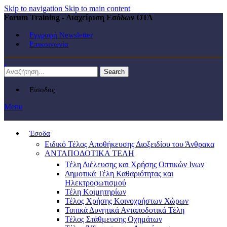
Skip to navigation
Skip to main content
Forum Training - Διαχείριση Εσόδων ΟΤΑ
Εγγραφή Newsletter
Επικοινωνία
Search
Είσοδος
Menu
Έσοδα
Ειδικό Τέλος Αποθήκευσης Διοξειδίου του Άνθρακα
ΑΝΤΑΠΟΔΟΤΙΚΑ ΤΕΛΗ
Τέλη Διέλευσης και Χρήσης Οπτικών Ινων
Δημοτικά Τέλη Καθαριότητας και
Ηλεκτροφωτισμού
Τέλη Κοιμητηρίων
Τέλος Χρήσης Κοινοχρήστων Χώρων
Τοπικά Δυνητικά Ανταποδοτικά Τέλη
Τέλος Στάθμευσης Οχημάτων