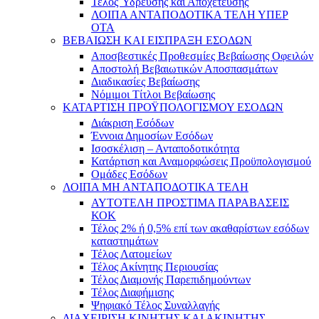
Τέλος Ύδρευσης και Αποχέτευσης
ΛΟΙΠΑ ΑΝΤΑΠΟΔΟΤΙΚΑ ΤΕΛΗ ΥΠΕΡ
ΟΤΑ
ΒΕΒΑΙΩΣΗ ΚΑΙ ΕΙΣΠΡΑΞΗ ΕΣΟΔΩΝ
Αποσβεστικές Προθεσμίες Βεβαίωσης Οφειλών
Αποστολή Βεβαιωτικών Αποσπασμάτων
Διαδικασίες Βεβαίωσης
Νόμιμοι Τίτλοι Βεβαίωσης
ΚΑΤΑΡΤΙΣΗ ΠΡΟΫΠΟΛΟΓΙΣΜΟΥ ΕΣΟΔΩΝ
Διάκριση Εσόδων
Έννοια Δημοσίων Εσόδων
Ισοσκέλιση – Ανταποδοτικότητα
Κατάρτιση και Αναμορφώσεις Προϋπολογισμού
Ομάδες Εσόδων
ΛΟΙΠΑ ΜΗ ΑΝΤΑΠΟΔΟΤΙΚΑ ΤΕΛΗ
ΑΥΤΟΤΕΛΗ ΠΡΟΣΤΙΜΑ ΠΑΡΑΒΑΣΕΙΣ
ΚΟΚ
Τέλος 2% ή 0,5% επί των ακαθαρίστων εσόδων
καταστημάτων
Τέλος Λατομείων
Τέλος Ακίνητης Περιουσίας
Τέλος Διαμονής Παρεπιδημούντων
Τέλος Διαφήμισης
Ψηφιακό Τέλος Συναλλαγής
ΔΙΑΧΕΙΡΙΣΗ ΚΙΝΗΤΗΣ ΚΑΙ ΑΚΙΝΗΤΗΣ