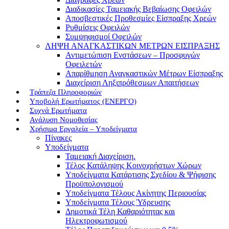
Διαδικασίες Ταμειακής Βεβαίωσης Οφειλών
Αποσβεστικές Προθεσμίες Είσπραξης Χρεών
Ρυθμίσεις Οφειλών
Συμψηφισμοί Οφειλών
ΛΗΨΗ ΑΝΑΓΚΑΣΤΙΚΩΝ ΜΕΤΡΩΝ ΕΙΣΠΡΑΞΗΣ
Αντιμετώπιση Ενστάσεων – Προσφυγών
Οφειλετών
Απαρίθμηση Αναγκαστικών Μέτρων Είσπραξης
Διαχείριση Ληξιπρόθεσμων Απαιτήσεων
Τράπεζα Πληροφοριών
Υποβολή Ερωτήματος (ΕΝΕΡΓΟ)
Συχνά Ερωτήματα
Ανάλυση Νομοθεσίας
Χρήσιμα Εργαλεία – Υποδείγματα
Πίνακες
Υποδείγματα
Ταμειακή Διαχείριση.
Τέλος Κατάληψης Κοινοχρήστων Χώρων
Υποδείγματα Κατάρτισης Σχεδίου & Ψήφισης
Προϋπολογισμού
Υποδείγματα Τέλους Ακίνητης Περιουσίας
Υποδείγματα Τέλους Ύδρευσης
Δημοτικά Τέλη Καθαριότητας και
Ηλεκτροφωτισμού