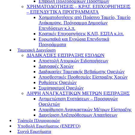
Επιβολή Πολεοδομικών Προστίμων
ΧΡΗΜΑΤΟΔΟΤΗΣΕΙΣ – ΚΡΑΤ. ΕΠΙΧΟΡΗΓΗΣΕΙΣ
– ΕΠΕΝΔΥΤΙΚΑ ΠΡΟΓΡΑΜΜΑΤΑ
Χρηματοδοτήσεις από Πράσινο Ταμείο, Ταμείο
Ανάκαμψης, Πρόγραμμα Δημοσίων
Επενδύσεων κ.λ.π.
Κρατικές Επιχορηγήσεις ΚΑΠ, ΕΣΠΑ κ.λπ.
Ευρωπαϊκά και Εγχώρια Επενδυτικά
Προγράμματα
Ταμειακή Διαχείριση
ΔΙΑΔΙΚΑΣΙΕΣ ΕΙΣΠΡΑΞΗΣ ΕΣΟΔΩΝ
Αποστολή Ατομικών Ειδοποιήσεων
Διαγραφές Χρεών
Διαδικασίες Ταμειακής Βεβαίωσης Οφειλών
Αποσβεστικές Προθεσμίες Είσπραξης Χρεών
Ρυθμίσεις Οφειλών
Συμψηφισμοί Οφειλών
ΛΗΨΗ ΑΝΑΓΚΑΣΤΙΚΩΝ ΜΕΤΡΩΝ ΕΙΣΠΡΑΞΗΣ
Αντιμετώπιση Ενστάσεων – Προσφυγών
Οφειλετών
Απαρίθμηση Αναγκαστικών Μέτρων Είσπραξης
Διαχείριση Ληξιπρόθεσμων Απαιτήσεων
Τράπεζα Πληροφοριών
Υποβολή Ερωτήματος (ΕΝΕΡΓΟ)
Συχνά Ερωτήματα