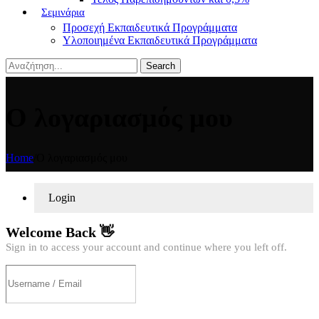
Σεμινάρια
Προσεχή Εκπαιδευτικά Προγράμματα
Υλοποιημένα Εκπαιδευτικά Προγράμματα
Search
Ο λογαριασμός μου
Home
/
Ο λογαριασμός μου
Login
Welcome Back 👋
Sign in to access your account and continue where you left off.