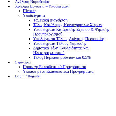
Ανάλυση Νομοθεσίας
Χρήσιμα Εργαλεία – Υποδείγματα
Πίνακες
Υποδείγματα
Ταμειακή Διαχείριση.
Τέλος Κατάληψης Κοινοχρήστων Χώρων
Υποδείγματα Κατάρτισης Σχεδίου & Ψήφισης
Προϋπολογισμού
Υποδείγματα Τέλους Ακίνητης Περιουσίας
Υποδείγματα Τέλους Ύδρευσης
Δημοτικά Τέλη Καθαριότητας και
Ηλεκτροφωτισμού
Τέλος Παρεπιδημούντων και 0,5%
Σεμινάρια
Προσεχή Εκπαιδευτικά Προγράμματα
Υλοποιημένα Εκπαιδευτικά Προγράμματα
Login / Register