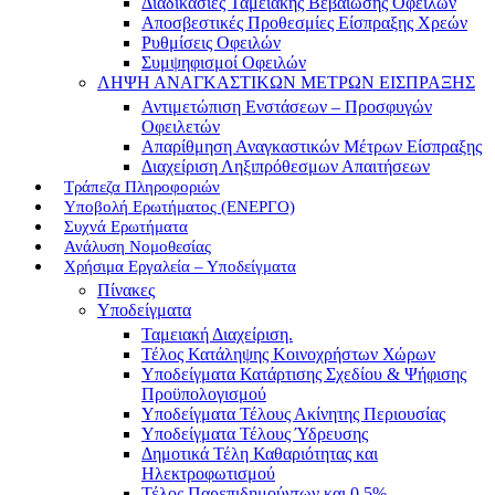
Διαδικασίες Ταμειακής Βεβαίωσης Οφειλών
Αποσβεστικές Προθεσμίες Είσπραξης Χρεών
Ρυθμίσεις Οφειλών
Συμψηφισμοί Οφειλών
ΛΗΨΗ ΑΝΑΓΚΑΣΤΙΚΩΝ ΜΕΤΡΩΝ ΕΙΣΠΡΑΞΗΣ
Αντιμετώπιση Ενστάσεων – Προσφυγών
Οφειλετών
Απαρίθμηση Αναγκαστικών Μέτρων Είσπραξης
Διαχείριση Ληξιπρόθεσμων Απαιτήσεων
Τράπεζα Πληροφοριών
Υποβολή Ερωτήματος (ΕΝΕΡΓΟ)
Συχνά Ερωτήματα
Ανάλυση Νομοθεσίας
Χρήσιμα Εργαλεία – Υποδείγματα
Πίνακες
Υποδείγματα
Ταμειακή Διαχείριση.
Τέλος Κατάληψης Κοινοχρήστων Χώρων
Υποδείγματα Κατάρτισης Σχεδίου & Ψήφισης
Προϋπολογισμού
Υποδείγματα Τέλους Ακίνητης Περιουσίας
Υποδείγματα Τέλους Ύδρευσης
Δημοτικά Τέλη Καθαριότητας και
Ηλεκτροφωτισμού
Τέλος Παρεπιδημούντων και 0,5%