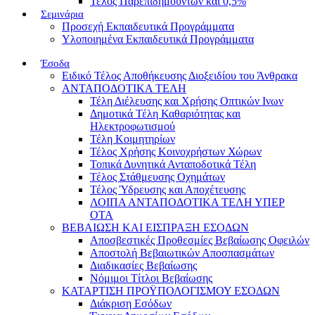
Τέλος Παρεπιδημούντων και 0,5%
Σεμινάρια
Προσεχή Εκπαιδευτικά Προγράμματα
Υλοποιημένα Εκπαιδευτικά Προγράμματα
Έσοδα
Ειδικό Τέλος Αποθήκευσης Διοξειδίου του Άνθρακα
ΑΝΤΑΠΟΔΟΤΙΚΑ ΤΕΛΗ
Τέλη Διέλευσης και Χρήσης Οπτικών Ινων
Δημοτικά Τέλη Καθαριότητας και
Ηλεκτροφωτισμού
Τέλη Κοιμητηρίων
Τέλος Χρήσης Κοινοχρήστων Χώρων
Τοπικά Δυνητικά Ανταποδοτικά Τέλη
Τέλος Στάθμευσης Οχημάτων
Τέλος Ύδρευσης και Αποχέτευσης
ΛΟΙΠΑ ΑΝΤΑΠΟΔΟΤΙΚΑ ΤΕΛΗ ΥΠΕΡ
ΟΤΑ
ΒΕΒΑΙΩΣΗ ΚΑΙ ΕΙΣΠΡΑΞΗ ΕΣΟΔΩΝ
Αποσβεστικές Προθεσμίες Βεβαίωσης Οφειλών
Αποστολή Βεβαιωτικών Αποσπασμάτων
Διαδικασίες Βεβαίωσης
Νόμιμοι Τίτλοι Βεβαίωσης
ΚΑΤΑΡΤΙΣΗ ΠΡΟΫΠΟΛΟΓΙΣΜΟΥ ΕΣΟΔΩΝ
Διάκριση Εσόδων