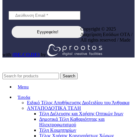
Copyright © 2025
Διαχείριση Εσόδων ΟΤΑ /
All rights reserved / Made
with
{DE.CO.DE}
by
Search
Menu
Έσοδα
Ειδικό Τέλος Αποθήκευσης Διοξειδίου του Άνθρακα
ΑΝΤΑΠΟΔΟΤΙΚΑ ΤΕΛΗ
Τέλη Διέλευσης και Χρήσης Οπτικών Ινων
Δημοτικά Τέλη Καθαριότητας και
Ηλεκτροφωτισμού
Τέλη Κοιμητηρίων
Τέλος Χρήσης Κοινοχρήστων Χώρων