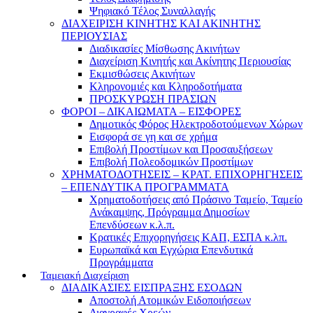
Ψηφιακό Τέλος Συναλλαγής
ΔΙΑΧΕΙΡΙΣΗ ΚΙΝΗΤΗΣ ΚΑΙ ΑΚΙΝΗΤΗΣ
ΠΕΡΙΟΥΣΙΑΣ
Διαδικασίες Μίσθωσης Ακινήτων
Διαχείριση Κινητής και Ακίνητης Περιουσίας
Εκμισθώσεις Ακινήτων
Κληρονομιές και Κληροδοτήματα
ΠΡΟΣΚΥΡΩΣΗ ΠΡΑΣΙΩΝ
ΦΟΡΟΙ – ΔΙΚΑΙΩΜΑΤΑ – ΕΙΣΦΟΡΕΣ
Δημοτικός Φόρος Ηλεκτροδοτούμενων Χώρων
Εισφορά σε γη και σε χρήμα
Επιβολή Προστίμων και Προσαυξήσεων
Επιβολή Πολεοδομικών Προστίμων
ΧΡΗΜΑΤΟΔΟΤΗΣΕΙΣ – ΚΡΑΤ. ΕΠΙΧΟΡΗΓΗΣΕΙΣ
– ΕΠΕΝΔΥΤΙΚΑ ΠΡΟΓΡΑΜΜΑΤΑ
Χρηματοδοτήσεις από Πράσινο Ταμείο, Ταμείο
Ανάκαμψης, Πρόγραμμα Δημοσίων
Επενδύσεων κ.λ.π.
Κρατικές Επιχορηγήσεις ΚΑΠ, ΕΣΠΑ κ.λπ.
Ευρωπαϊκά και Εγχώρια Επενδυτικά
Προγράμματα
Ταμειακή Διαχείριση
ΔΙΑΔΙΚΑΣΙΕΣ ΕΙΣΠΡΑΞΗΣ ΕΣΟΔΩΝ
Αποστολή Ατομικών Ειδοποιήσεων
Διαγραφές Χρεών