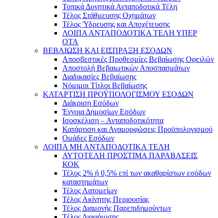
Τοπικά Δυνητικά Ανταποδοτικά Τέλη
Τέλος Στάθμευσης Οχημάτων
Τέλος Ύδρευσης και Αποχέτευσης
ΛΟΙΠΑ ΑΝΤΑΠΟΔΟΤΙΚΑ ΤΕΛΗ ΥΠΕΡ
ΟΤΑ
ΒΕΒΑΙΩΣΗ ΚΑΙ ΕΙΣΠΡΑΞΗ ΕΣΟΔΩΝ
Αποσβεστικές Προθεσμίες Βεβαίωσης Οφειλών
Αποστολή Βεβαιωτικών Αποσπασμάτων
Διαδικασίες Βεβαίωσης
Νόμιμοι Τίτλοι Βεβαίωσης
ΚΑΤΑΡΤΙΣΗ ΠΡΟΫΠΟΛΟΓΙΣΜΟΥ ΕΣΟΔΩΝ
Διάκριση Εσόδων
Έννοια Δημοσίων Εσόδων
Ισοσκέλιση – Ανταποδοτικότητα
Κατάρτιση και Αναμορφώσεις Προϋπολογισμού
Ομάδες Εσόδων
ΛΟΙΠΑ ΜΗ ΑΝΤΑΠΟΔΟΤΙΚΑ ΤΕΛΗ
ΑΥΤΟΤΕΛΗ ΠΡΟΣΤΙΜΑ ΠΑΡΑΒΑΣΕΙΣ
ΚΟΚ
Τέλος 2% ή 0,5% επί των ακαθαρίστων εσόδων
καταστημάτων
Τέλος Λατομείων
Τέλος Ακίνητης Περιουσίας
Τέλος Διαμονής Παρεπιδημούντων
Τέλος Διαφήμισης