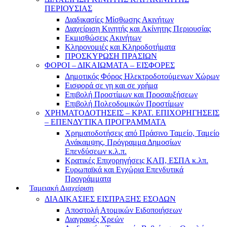
ΠΕΡΙΟΥΣΙΑΣ
Διαδικασίες Μίσθωσης Ακινήτων
Διαχείριση Κινητής και Ακίνητης Περιουσίας
Εκμισθώσεις Ακινήτων
Κληρονομιές και Κληροδοτήματα
ΠΡΟΣΚΥΡΩΣΗ ΠΡΑΣΙΩΝ
ΦΟΡΟΙ – ΔΙΚΑΙΩΜΑΤΑ – ΕΙΣΦΟΡΕΣ
Δημοτικός Φόρος Ηλεκτροδοτούμενων Χώρων
Εισφορά σε γη και σε χρήμα
Επιβολή Προστίμων και Προσαυξήσεων
Επιβολή Πολεοδομικών Προστίμων
ΧΡΗΜΑΤΟΔΟΤΗΣΕΙΣ – ΚΡΑΤ. ΕΠΙΧΟΡΗΓΗΣΕΙΣ
– ΕΠΕΝΔΥΤΙΚΑ ΠΡΟΓΡΑΜΜΑΤΑ
Χρηματοδοτήσεις από Πράσινο Ταμείο, Ταμείο
Ανάκαμψης, Πρόγραμμα Δημοσίων
Επενδύσεων κ.λ.π.
Κρατικές Επιχορηγήσεις ΚΑΠ, ΕΣΠΑ κ.λπ.
Ευρωπαϊκά και Εγχώρια Επενδυτικά
Προγράμματα
Ταμειακή Διαχείριση
ΔΙΑΔΙΚΑΣΙΕΣ ΕΙΣΠΡΑΞΗΣ ΕΣΟΔΩΝ
Αποστολή Ατομικών Ειδοποιήσεων
Διαγραφές Χρεών