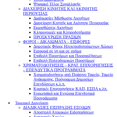
Ψηφιακό Τέλος Συναλλαγής
ΔΙΑΧΕΙΡΙΣΗ ΚΙΝΗΤΗΣ ΚΑΙ ΑΚΙΝΗΤΗΣ
ΠΕΡΙΟΥΣΙΑΣ
Διαδικασίες Μίσθωσης Ακινήτων
Διαχείριση Κινητής και Ακίνητης Περιουσίας
Εκμισθώσεις Ακινήτων
Κληρονομιές και Κληροδοτήματα
ΠΡΟΣΚΥΡΩΣΗ ΠΡΑΣΙΩΝ
ΦΟΡΟΙ – ΔΙΚΑΙΩΜΑΤΑ – ΕΙΣΦΟΡΕΣ
Δημοτικός Φόρος Ηλεκτροδοτούμενων Χώρων
Εισφορά σε γη και σε χρήμα
Επιβολή Προστίμων και Προσαυξήσεων
Επιβολή Πολεοδομικών Προστίμων
ΧΡΗΜΑΤΟΔΟΤΗΣΕΙΣ – ΚΡΑΤ. ΕΠΙΧΟΡΗΓΗΣΕΙΣ
– ΕΠΕΝΔΥΤΙΚΑ ΠΡΟΓΡΑΜΜΑΤΑ
Χρηματοδοτήσεις από Πράσινο Ταμείο, Ταμείο
Ανάκαμψης, Πρόγραμμα Δημοσίων
Επενδύσεων κ.λ.π.
Κρατικές Επιχορηγήσεις ΚΑΠ, ΕΣΠΑ κ.λπ.
Ευρωπαϊκά και Εγχώρια Επενδυτικά
Προγράμματα
Ταμειακή Διαχείριση
ΔΙΑΔΙΚΑΣΙΕΣ ΕΙΣΠΡΑΞΗΣ ΕΣΟΔΩΝ
Αποστολή Ατομικών Ειδοποιήσεων
Διαγραφές Χρεών