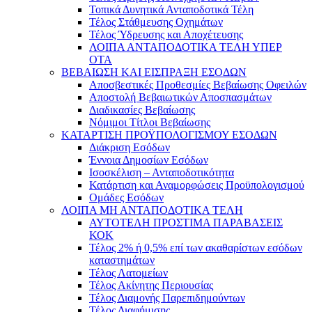
Τοπικά Δυνητικά Ανταποδοτικά Τέλη
Τέλος Στάθμευσης Οχημάτων
Τέλος Ύδρευσης και Αποχέτευσης
ΛΟΙΠΑ ΑΝΤΑΠΟΔΟΤΙΚΑ ΤΕΛΗ ΥΠΕΡ
ΟΤΑ
ΒΕΒΑΙΩΣΗ ΚΑΙ ΕΙΣΠΡΑΞΗ ΕΣΟΔΩΝ
Αποσβεστικές Προθεσμίες Βεβαίωσης Οφειλών
Αποστολή Βεβαιωτικών Αποσπασμάτων
Διαδικασίες Βεβαίωσης
Νόμιμοι Τίτλοι Βεβαίωσης
ΚΑΤΑΡΤΙΣΗ ΠΡΟΫΠΟΛΟΓΙΣΜΟΥ ΕΣΟΔΩΝ
Διάκριση Εσόδων
Έννοια Δημοσίων Εσόδων
Ισοσκέλιση – Ανταποδοτικότητα
Κατάρτιση και Αναμορφώσεις Προϋπολογισμού
Ομάδες Εσόδων
ΛΟΙΠΑ ΜΗ ΑΝΤΑΠΟΔΟΤΙΚΑ ΤΕΛΗ
ΑΥΤΟΤΕΛΗ ΠΡΟΣΤΙΜΑ ΠΑΡΑΒΑΣΕΙΣ
ΚΟΚ
Τέλος 2% ή 0,5% επί των ακαθαρίστων εσόδων
καταστημάτων
Τέλος Λατομείων
Τέλος Ακίνητης Περιουσίας
Τέλος Διαμονής Παρεπιδημούντων
Τέλος Διαφήμισης