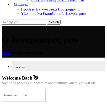
Σεμινάρια
Προσεχή Εκπαιδευτικά Προγράμματα
Υλοποιημένα Εκπαιδευτικά Προγράμματα
Search
Ο λογαριασμός μου
Home
/
Ο λογαριασμός μου
Login
Welcome Back 👋
Sign in to access your account and continue where you left off.