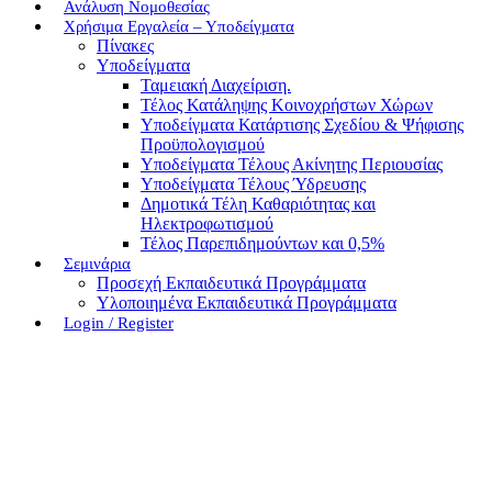
Ανάλυση Νομοθεσίας
Χρήσιμα Εργαλεία – Υποδείγματα
Πίνακες
Υποδείγματα
Ταμειακή Διαχείριση.
Τέλος Κατάληψης Κοινοχρήστων Χώρων
Υποδείγματα Κατάρτισης Σχεδίου & Ψήφισης
Προϋπολογισμού
Υποδείγματα Τέλους Ακίνητης Περιουσίας
Υποδείγματα Τέλους Ύδρευσης
Δημοτικά Τέλη Καθαριότητας και
Ηλεκτροφωτισμού
Τέλος Παρεπιδημούντων και 0,5%
Σεμινάρια
Προσεχή Εκπαιδευτικά Προγράμματα
Υλοποιημένα Εκπαιδευτικά Προγράμματα
Login / Register