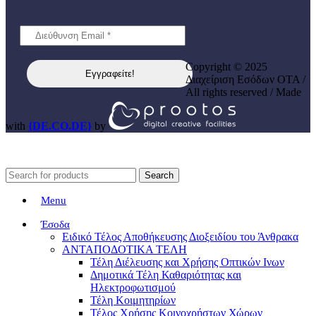
Copyright © 2025
Διαχείριση Εσόδων ΟΤΑ /
All rights reserved / Made
with
{DE.CO.DE}
by
Search
Menu
Έσοδα
Ειδικό Τέλος Αποθήκευσης Διοξειδίου του Άνθρακα
ΑΝΤΑΠΟΔΟΤΙΚΑ ΤΕΛΗ
Τέλη Διέλευσης και Χρήσης Οπτικών Ινων
Δημοτικά Τέλη Καθαριότητας και
Ηλεκτροφωτισμού
Τέλη Κοιμητηρίων
Τέλος Χρήσης Κοινοχρήστων Χώρων