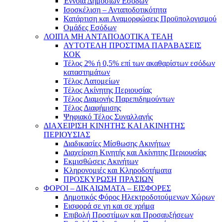
Έννοια Δημοσίων Εσόδων
Ισοσκέλιση – Ανταποδοτικότητα
Κατάρτιση και Αναμορφώσεις Προϋπολογισμού
Ομάδες Εσόδων
ΛΟΙΠΑ ΜΗ ΑΝΤΑΠΟΔΟΤΙΚΑ ΤΕΛΗ
ΑΥΤΟΤΕΛΗ ΠΡΟΣΤΙΜΑ ΠΑΡΑΒΑΣΕΙΣ
ΚΟΚ
Τέλος 2% ή 0,5% επί των ακαθαρίστων εσόδων
καταστημάτων
Τέλος Λατομείων
Τέλος Ακίνητης Περιουσίας
Τέλος Διαμονής Παρεπιδημούντων
Τέλος Διαφήμισης
Ψηφιακό Τέλος Συναλλαγής
ΔΙΑΧΕΙΡΙΣΗ ΚΙΝΗΤΗΣ ΚΑΙ ΑΚΙΝΗΤΗΣ
ΠΕΡΙΟΥΣΙΑΣ
Διαδικασίες Μίσθωσης Ακινήτων
Διαχείριση Κινητής και Ακίνητης Περιουσίας
Εκμισθώσεις Ακινήτων
Κληρονομιές και Κληροδοτήματα
ΠΡΟΣΚΥΡΩΣΗ ΠΡΑΣΙΩΝ
ΦΟΡΟΙ – ΔΙΚΑΙΩΜΑΤΑ – ΕΙΣΦΟΡΕΣ
Δημοτικός Φόρος Ηλεκτροδοτούμενων Χώρων
Εισφορά σε γη και σε χρήμα
Επιβολή Προστίμων και Προσαυξήσεων