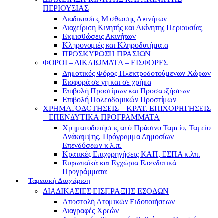
ΠΕΡΙΟΥΣΙΑΣ
Διαδικασίες Μίσθωσης Ακινήτων
Διαχείριση Κινητής και Ακίνητης Περιουσίας
Εκμισθώσεις Ακινήτων
Κληρονομιές και Κληροδοτήματα
ΠΡΟΣΚΥΡΩΣΗ ΠΡΑΣΙΩΝ
ΦΟΡΟΙ – ΔΙΚΑΙΩΜΑΤΑ – ΕΙΣΦΟΡΕΣ
Δημοτικός Φόρος Ηλεκτροδοτούμενων Χώρων
Εισφορά σε γη και σε χρήμα
Επιβολή Προστίμων και Προσαυξήσεων
Επιβολή Πολεοδομικών Προστίμων
ΧΡΗΜΑΤΟΔΟΤΗΣΕΙΣ – ΚΡΑΤ. ΕΠΙΧΟΡΗΓΗΣΕΙΣ
– ΕΠΕΝΔΥΤΙΚΑ ΠΡΟΓΡΑΜΜΑΤΑ
Χρηματοδοτήσεις από Πράσινο Ταμείο, Ταμείο
Ανάκαμψης, Πρόγραμμα Δημοσίων
Επενδύσεων κ.λ.π.
Κρατικές Επιχορηγήσεις ΚΑΠ, ΕΣΠΑ κ.λπ.
Ευρωπαϊκά και Εγχώρια Επενδυτικά
Προγράμματα
Ταμειακή Διαχείριση
ΔΙΑΔΙΚΑΣΙΕΣ ΕΙΣΠΡΑΞΗΣ ΕΣΟΔΩΝ
Αποστολή Ατομικών Ειδοποιήσεων
Διαγραφές Χρεών