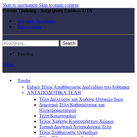
Skip to navigation
Skip to main content
Forum Training - Διαχείριση Εσόδων ΟΤΑ
Εγγραφή Newsletter
Επικοινωνία
Search
Είσοδος
Menu
Έσοδα
Ειδικό Τέλος Αποθήκευσης Διοξειδίου του Άνθρακα
ΑΝΤΑΠΟΔΟΤΙΚΑ ΤΕΛΗ
Τέλη Διέλευσης και Χρήσης Οπτικών Ινων
Δημοτικά Τέλη Καθαριότητας και
Ηλεκτροφωτισμού
Τέλη Κοιμητηρίων
Τέλος Χρήσης Κοινοχρήστων Χώρων
Τοπικά Δυνητικά Ανταποδοτικά Τέλη
Τέλος Στάθμευσης Οχημάτων