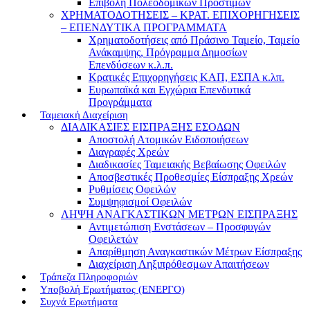
Επιβολή Πολεοδομικών Προστίμων
ΧΡΗΜΑΤΟΔΟΤΗΣΕΙΣ – ΚΡΑΤ. ΕΠΙΧΟΡΗΓΗΣΕΙΣ
– ΕΠΕΝΔΥΤΙΚΑ ΠΡΟΓΡΑΜΜΑΤΑ
Χρηματοδοτήσεις από Πράσινο Ταμείο, Ταμείο
Ανάκαμψης, Πρόγραμμα Δημοσίων
Επενδύσεων κ.λ.π.
Κρατικές Επιχορηγήσεις ΚΑΠ, ΕΣΠΑ κ.λπ.
Ευρωπαϊκά και Εγχώρια Επενδυτικά
Προγράμματα
Ταμειακή Διαχείριση
ΔΙΑΔΙΚΑΣΙΕΣ ΕΙΣΠΡΑΞΗΣ ΕΣΟΔΩΝ
Αποστολή Ατομικών Ειδοποιήσεων
Διαγραφές Χρεών
Διαδικασίες Ταμειακής Βεβαίωσης Οφειλών
Αποσβεστικές Προθεσμίες Είσπραξης Χρεών
Ρυθμίσεις Οφειλών
Συμψηφισμοί Οφειλών
ΛΗΨΗ ΑΝΑΓΚΑΣΤΙΚΩΝ ΜΕΤΡΩΝ ΕΙΣΠΡΑΞΗΣ
Αντιμετώπιση Ενστάσεων – Προσφυγών
Οφειλετών
Απαρίθμηση Αναγκαστικών Μέτρων Είσπραξης
Διαχείριση Ληξιπρόθεσμων Απαιτήσεων
Τράπεζα Πληροφοριών
Υποβολή Ερωτήματος (ΕΝΕΡΓΟ)
Συχνά Ερωτήματα