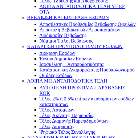
Τέλος Ύδρευσης και Αποχέτευσης
ΛΟΙΠΑ ΑΝΤΑΠΟΔΟΤΙΚΑ ΤΕΛΗ ΥΠΕΡ
ΟΤΑ
ΒΕΒΑΙΩΣΗ ΚΑΙ ΕΙΣΠΡΑΞΗ ΕΣΟΔΩΝ
Αποσβεστικές Προθεσμίες Βεβαίωσης Οφειλών
Αποστολή Βεβαιωτικών Αποσπασμάτων
Διαδικασίες Βεβαίωσης
Νόμιμοι Τίτλοι Βεβαίωσης
ΚΑΤΑΡΤΙΣΗ ΠΡΟΫΠΟΛΟΓΙΣΜΟΥ ΕΣΟΔΩΝ
Διάκριση Εσόδων
Έννοια Δημοσίων Εσόδων
Ισοσκέλιση – Ανταποδοτικότητα
Κατάρτιση και Αναμορφώσεις Προϋπολογισμού
Ομάδες Εσόδων
ΛΟΙΠΑ ΜΗ ΑΝΤΑΠΟΔΟΤΙΚΑ ΤΕΛΗ
ΑΥΤΟΤΕΛΗ ΠΡΟΣΤΙΜΑ ΠΑΡΑΒΑΣΕΙΣ
ΚΟΚ
Τέλος 2% ή 0,5% επί των ακαθαρίστων εσόδων
καταστημάτων
Τέλος Λατομείων
Τέλος Ακίνητης Περιουσίας
Τέλος Διαμονής Παρεπιδημούντων
Τέλος Διαφήμισης
Ψηφιακό Τέλος Συναλλαγής
ΔΙΑΧΕΙΡΙΣΗ ΚΙΝΗΤΗΣ ΚΑΙ ΑΚΙΝΗΤΗΣ