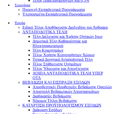
Τέλος Παρεπιδημούντων και 0,5%
Σεμινάρια
Προσεχή Εκπαιδευτικά Προγράμματα
Υλοποιημένα Εκπαιδευτικά Προγράμματα
Έσοδα
Ειδικό Τέλος Αποθήκευσης Διοξειδίου του Άνθρακα
ΑΝΤΑΠΟΔΟΤΙΚΑ ΤΕΛΗ
Τέλη Διέλευσης και Χρήσης Οπτικών Ινων
Δημοτικά Τέλη Καθαριότητας και
Ηλεκτροφωτισμού
Τέλη Κοιμητηρίων
Τέλος Χρήσης Κοινοχρήστων Χώρων
Τοπικά Δυνητικά Ανταποδοτικά Τέλη
Τέλος Στάθμευσης Οχημάτων
Τέλος Ύδρευσης και Αποχέτευσης
ΛΟΙΠΑ ΑΝΤΑΠΟΔΟΤΙΚΑ ΤΕΛΗ ΥΠΕΡ
ΟΤΑ
ΒΕΒΑΙΩΣΗ ΚΑΙ ΕΙΣΠΡΑΞΗ ΕΣΟΔΩΝ
Αποσβεστικές Προθεσμίες Βεβαίωσης Οφειλών
Αποστολή Βεβαιωτικών Αποσπασμάτων
Διαδικασίες Βεβαίωσης
Νόμιμοι Τίτλοι Βεβαίωσης
ΚΑΤΑΡΤΙΣΗ ΠΡΟΫΠΟΛΟΓΙΣΜΟΥ ΕΣΟΔΩΝ
Διάκριση Εσόδων