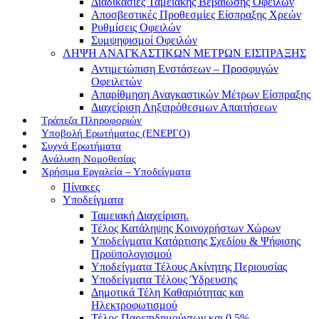
Διαδικασίες Ταμειακής Βεβαίωσης Οφειλών
Αποσβεστικές Προθεσμίες Είσπραξης Χρεών
Ρυθμίσεις Οφειλών
Συμψηφισμοί Οφειλών
ΛΗΨΗ ΑΝΑΓΚΑΣΤΙΚΩΝ ΜΕΤΡΩΝ ΕΙΣΠΡΑΞΗΣ
Αντιμετώπιση Ενστάσεων – Προσφυγών
Οφειλετών
Απαρίθμηση Αναγκαστικών Μέτρων Είσπραξης
Διαχείριση Ληξιπρόθεσμων Απαιτήσεων
Τράπεζα Πληροφοριών
Υποβολή Ερωτήματος (ΕΝΕΡΓΟ)
Συχνά Ερωτήματα
Ανάλυση Νομοθεσίας
Χρήσιμα Εργαλεία – Υποδείγματα
Πίνακες
Υποδείγματα
Ταμειακή Διαχείριση.
Τέλος Κατάληψης Κοινοχρήστων Χώρων
Υποδείγματα Κατάρτισης Σχεδίου & Ψήφισης
Προϋπολογισμού
Υποδείγματα Τέλους Ακίνητης Περιουσίας
Υποδείγματα Τέλους Ύδρευσης
Δημοτικά Τέλη Καθαριότητας και
Ηλεκτροφωτισμού
Τέλος Παρεπιδημούντων και 0,5%