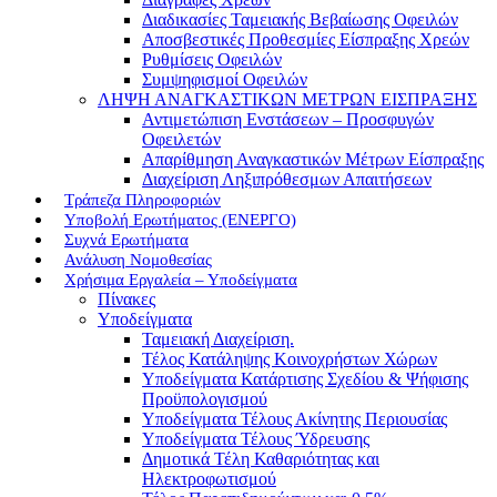
Διαδικασίες Ταμειακής Βεβαίωσης Οφειλών
Αποσβεστικές Προθεσμίες Είσπραξης Χρεών
Ρυθμίσεις Οφειλών
Συμψηφισμοί Οφειλών
ΛΗΨΗ ΑΝΑΓΚΑΣΤΙΚΩΝ ΜΕΤΡΩΝ ΕΙΣΠΡΑΞΗΣ
Αντιμετώπιση Ενστάσεων – Προσφυγών
Οφειλετών
Απαρίθμηση Αναγκαστικών Μέτρων Είσπραξης
Διαχείριση Ληξιπρόθεσμων Απαιτήσεων
Τράπεζα Πληροφοριών
Υποβολή Ερωτήματος (ΕΝΕΡΓΟ)
Συχνά Ερωτήματα
Ανάλυση Νομοθεσίας
Χρήσιμα Εργαλεία – Υποδείγματα
Πίνακες
Υποδείγματα
Ταμειακή Διαχείριση.
Τέλος Κατάληψης Κοινοχρήστων Χώρων
Υποδείγματα Κατάρτισης Σχεδίου & Ψήφισης
Προϋπολογισμού
Υποδείγματα Τέλους Ακίνητης Περιουσίας
Υποδείγματα Τέλους Ύδρευσης
Δημοτικά Τέλη Καθαριότητας και
Ηλεκτροφωτισμού