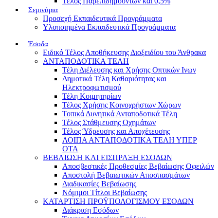
Τέλος Παρεπιδημούντων και 0,5%
Σεμινάρια
Προσεχή Εκπαιδευτικά Προγράμματα
Υλοποιημένα Εκπαιδευτικά Προγράμματα
Έσοδα
Ειδικό Τέλος Αποθήκευσης Διοξειδίου του Άνθρακα
ΑΝΤΑΠΟΔΟΤΙΚΑ ΤΕΛΗ
Τέλη Διέλευσης και Χρήσης Οπτικών Ινων
Δημοτικά Τέλη Καθαριότητας και
Ηλεκτροφωτισμού
Τέλη Κοιμητηρίων
Τέλος Χρήσης Κοινοχρήστων Χώρων
Τοπικά Δυνητικά Ανταποδοτικά Τέλη
Τέλος Στάθμευσης Οχημάτων
Τέλος Ύδρευσης και Αποχέτευσης
ΛΟΙΠΑ ΑΝΤΑΠΟΔΟΤΙΚΑ ΤΕΛΗ ΥΠΕΡ
ΟΤΑ
ΒΕΒΑΙΩΣΗ ΚΑΙ ΕΙΣΠΡΑΞΗ ΕΣΟΔΩΝ
Αποσβεστικές Προθεσμίες Βεβαίωσης Οφειλών
Αποστολή Βεβαιωτικών Αποσπασμάτων
Διαδικασίες Βεβαίωσης
Νόμιμοι Τίτλοι Βεβαίωσης
ΚΑΤΑΡΤΙΣΗ ΠΡΟΫΠΟΛΟΓΙΣΜΟΥ ΕΣΟΔΩΝ
Διάκριση Εσόδων