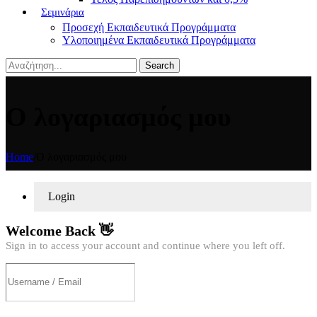
Σεμινάρια
Προσεχή Εκπαιδευτικά Προγράμματα
Υλοποιημένα Εκπαιδευτικά Προγράμματα
Search
Ο λογαριασμός μου
Home
/
Ο λογαριασμός μου
Login
Welcome Back 👋
Sign in to access your account and continue where you left off.