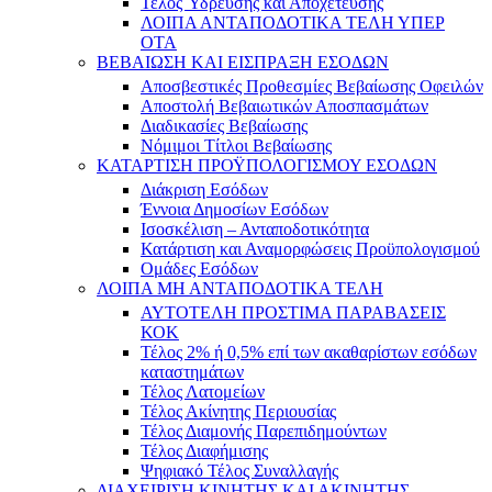
Τέλος Ύδρευσης και Αποχέτευσης
ΛΟΙΠΑ ΑΝΤΑΠΟΔΟΤΙΚΑ ΤΕΛΗ ΥΠΕΡ
ΟΤΑ
ΒΕΒΑΙΩΣΗ ΚΑΙ ΕΙΣΠΡΑΞΗ ΕΣΟΔΩΝ
Αποσβεστικές Προθεσμίες Βεβαίωσης Οφειλών
Αποστολή Βεβαιωτικών Αποσπασμάτων
Διαδικασίες Βεβαίωσης
Νόμιμοι Τίτλοι Βεβαίωσης
ΚΑΤΑΡΤΙΣΗ ΠΡΟΫΠΟΛΟΓΙΣΜΟΥ ΕΣΟΔΩΝ
Διάκριση Εσόδων
Έννοια Δημοσίων Εσόδων
Ισοσκέλιση – Ανταποδοτικότητα
Κατάρτιση και Αναμορφώσεις Προϋπολογισμού
Ομάδες Εσόδων
ΛΟΙΠΑ ΜΗ ΑΝΤΑΠΟΔΟΤΙΚΑ ΤΕΛΗ
ΑΥΤΟΤΕΛΗ ΠΡΟΣΤΙΜΑ ΠΑΡΑΒΑΣΕΙΣ
ΚΟΚ
Τέλος 2% ή 0,5% επί των ακαθαρίστων εσόδων
καταστημάτων
Τέλος Λατομείων
Τέλος Ακίνητης Περιουσίας
Τέλος Διαμονής Παρεπιδημούντων
Τέλος Διαφήμισης
Ψηφιακό Τέλος Συναλλαγής
ΔΙΑΧΕΙΡΙΣΗ ΚΙΝΗΤΗΣ ΚΑΙ ΑΚΙΝΗΤΗΣ