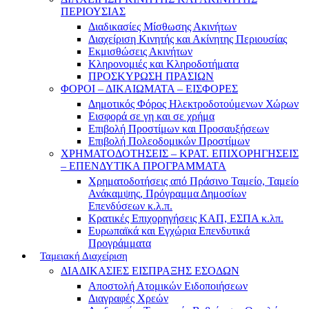
ΠΕΡΙΟΥΣΙΑΣ
Διαδικασίες Μίσθωσης Ακινήτων
Διαχείριση Κινητής και Ακίνητης Περιουσίας
Εκμισθώσεις Ακινήτων
Κληρονομιές και Κληροδοτήματα
ΠΡΟΣΚΥΡΩΣΗ ΠΡΑΣΙΩΝ
ΦΟΡΟΙ – ΔΙΚΑΙΩΜΑΤΑ – ΕΙΣΦΟΡΕΣ
Δημοτικός Φόρος Ηλεκτροδοτούμενων Χώρων
Εισφορά σε γη και σε χρήμα
Επιβολή Προστίμων και Προσαυξήσεων
Επιβολή Πολεοδομικών Προστίμων
ΧΡΗΜΑΤΟΔΟΤΗΣΕΙΣ – ΚΡΑΤ. ΕΠΙΧΟΡΗΓΗΣΕΙΣ
– ΕΠΕΝΔΥΤΙΚΑ ΠΡΟΓΡΑΜΜΑΤΑ
Χρηματοδοτήσεις από Πράσινο Ταμείο, Ταμείο
Ανάκαμψης, Πρόγραμμα Δημοσίων
Επενδύσεων κ.λ.π.
Κρατικές Επιχορηγήσεις ΚΑΠ, ΕΣΠΑ κ.λπ.
Ευρωπαϊκά και Εγχώρια Επενδυτικά
Προγράμματα
Ταμειακή Διαχείριση
ΔΙΑΔΙΚΑΣΙΕΣ ΕΙΣΠΡΑΞΗΣ ΕΣΟΔΩΝ
Αποστολή Ατομικών Ειδοποιήσεων
Διαγραφές Χρεών