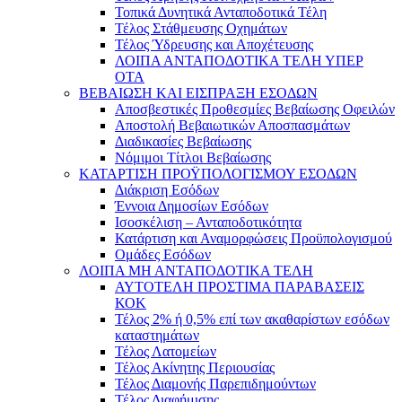
Τοπικά Δυνητικά Ανταποδοτικά Τέλη
Τέλος Στάθμευσης Οχημάτων
Τέλος Ύδρευσης και Αποχέτευσης
ΛΟΙΠΑ ΑΝΤΑΠΟΔΟΤΙΚΑ ΤΕΛΗ ΥΠΕΡ
ΟΤΑ
ΒΕΒΑΙΩΣΗ ΚΑΙ ΕΙΣΠΡΑΞΗ ΕΣΟΔΩΝ
Αποσβεστικές Προθεσμίες Βεβαίωσης Οφειλών
Αποστολή Βεβαιωτικών Αποσπασμάτων
Διαδικασίες Βεβαίωσης
Νόμιμοι Τίτλοι Βεβαίωσης
ΚΑΤΑΡΤΙΣΗ ΠΡΟΫΠΟΛΟΓΙΣΜΟΥ ΕΣΟΔΩΝ
Διάκριση Εσόδων
Έννοια Δημοσίων Εσόδων
Ισοσκέλιση – Ανταποδοτικότητα
Κατάρτιση και Αναμορφώσεις Προϋπολογισμού
Ομάδες Εσόδων
ΛΟΙΠΑ ΜΗ ΑΝΤΑΠΟΔΟΤΙΚΑ ΤΕΛΗ
ΑΥΤΟΤΕΛΗ ΠΡΟΣΤΙΜΑ ΠΑΡΑΒΑΣΕΙΣ
ΚΟΚ
Τέλος 2% ή 0,5% επί των ακαθαρίστων εσόδων
καταστημάτων
Τέλος Λατομείων
Τέλος Ακίνητης Περιουσίας
Τέλος Διαμονής Παρεπιδημούντων
Τέλος Διαφήμισης