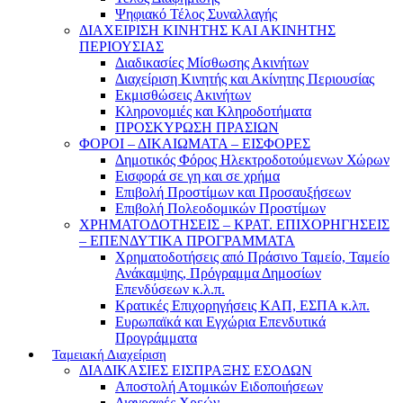
Ψηφιακό Τέλος Συναλλαγής
ΔΙΑΧΕΙΡΙΣΗ ΚΙΝΗΤΗΣ ΚΑΙ ΑΚΙΝΗΤΗΣ
ΠΕΡΙΟΥΣΙΑΣ
Διαδικασίες Μίσθωσης Ακινήτων
Διαχείριση Κινητής και Ακίνητης Περιουσίας
Εκμισθώσεις Ακινήτων
Κληρονομιές και Κληροδοτήματα
ΠΡΟΣΚΥΡΩΣΗ ΠΡΑΣΙΩΝ
ΦΟΡΟΙ – ΔΙΚΑΙΩΜΑΤΑ – ΕΙΣΦΟΡΕΣ
Δημοτικός Φόρος Ηλεκτροδοτούμενων Χώρων
Εισφορά σε γη και σε χρήμα
Επιβολή Προστίμων και Προσαυξήσεων
Επιβολή Πολεοδομικών Προστίμων
ΧΡΗΜΑΤΟΔΟΤΗΣΕΙΣ – ΚΡΑΤ. ΕΠΙΧΟΡΗΓΗΣΕΙΣ
– ΕΠΕΝΔΥΤΙΚΑ ΠΡΟΓΡΑΜΜΑΤΑ
Χρηματοδοτήσεις από Πράσινο Ταμείο, Ταμείο
Ανάκαμψης, Πρόγραμμα Δημοσίων
Επενδύσεων κ.λ.π.
Κρατικές Επιχορηγήσεις ΚΑΠ, ΕΣΠΑ κ.λπ.
Ευρωπαϊκά και Εγχώρια Επενδυτικά
Προγράμματα
Ταμειακή Διαχείριση
ΔΙΑΔΙΚΑΣΙΕΣ ΕΙΣΠΡΑΞΗΣ ΕΣΟΔΩΝ
Αποστολή Ατομικών Ειδοποιήσεων
Διαγραφές Χρεών