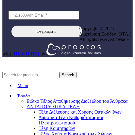
Copyright © 2025
Διαχείριση Εσόδων ΟΤΑ /
All rights reserved / Made
with
{DE.CO.DE}
by
Search
Menu
Έσοδα
Ειδικό Τέλος Αποθήκευσης Διοξειδίου του Άνθρακα
ΑΝΤΑΠΟΔΟΤΙΚΑ ΤΕΛΗ
Τέλη Διέλευσης και Χρήσης Οπτικών Ινων
Δημοτικά Τέλη Καθαριότητας και
Ηλεκτροφωτισμού
Τέλη Κοιμητηρίων
Τέλος Χρήσης Κοινοχρήστων Χώρων