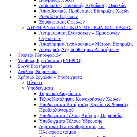
Διαδικασίες Ταμειακής Βεβαίωσης Οφειλών
Αποσβεστικές Προθεσμίες Είσπραξης Χρεών
Ρυθμίσεις Οφειλών
Συμψηφισμοί Οφειλών
ΛΗΨΗ ΑΝΑΓΚΑΣΤΙΚΩΝ ΜΕΤΡΩΝ ΕΙΣΠΡΑΞΗΣ
Αντιμετώπιση Ενστάσεων – Προσφυγών
Οφειλετών
Απαρίθμηση Αναγκαστικών Μέτρων Είσπραξης
Διαχείριση Ληξιπρόθεσμων Απαιτήσεων
Τράπεζα Πληροφοριών
Υποβολή Ερωτήματος (ΕΝΕΡΓΟ)
Συχνά Ερωτήματα
Ανάλυση Νομοθεσίας
Χρήσιμα Εργαλεία – Υποδείγματα
Πίνακες
Υποδείγματα
Ταμειακή Διαχείριση.
Τέλος Κατάληψης Κοινοχρήστων Χώρων
Υποδείγματα Κατάρτισης Σχεδίου & Ψήφισης
Προϋπολογισμού
Υποδείγματα Τέλους Ακίνητης Περιουσίας
Υποδείγματα Τέλους Ύδρευσης
Δημοτικά Τέλη Καθαριότητας και
Ηλεκτροφωτισμού