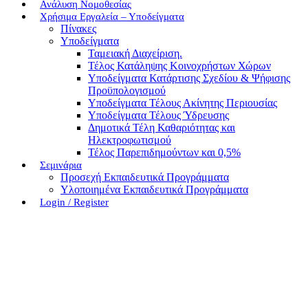
Ανάλυση Νομοθεσίας
Χρήσιμα Εργαλεία – Υποδείγματα
Πίνακες
Υποδείγματα
Ταμειακή Διαχείριση.
Τέλος Κατάληψης Κοινοχρήστων Χώρων
Υποδείγματα Κατάρτισης Σχεδίου & Ψήφισης
Προϋπολογισμού
Υποδείγματα Τέλους Ακίνητης Περιουσίας
Υποδείγματα Τέλους Ύδρευσης
Δημοτικά Τέλη Καθαριότητας και
Ηλεκτροφωτισμού
Τέλος Παρεπιδημούντων και 0,5%
Σεμινάρια
Προσεχή Εκπαιδευτικά Προγράμματα
Υλοποιημένα Εκπαιδευτικά Προγράμματα
Login / Register