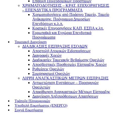
Επιβολή Πολεοδομικών Προστίμων
ΧΡΗΜΑΤΟΔΟΤΗΣΕΙΣ – ΚΡΑΤ. ΕΠΙΧΟΡΗΓΗΣΕΙΣ
– ΕΠΕΝΔΥΤΙΚΑ ΠΡΟΓΡΑΜΜΑΤΑ
Χρηματοδοτήσεις από Πράσινο Ταμείο, Ταμείο
Ανάκαμψης, Πρόγραμμα Δημοσίων
Επενδύσεων κ.λ.π.
Κρατικές Επιχορηγήσεις ΚΑΠ, ΕΣΠΑ κ.λπ.
Ευρωπαϊκά και Εγχώρια Επενδυτικά
Προγράμματα
Ταμειακή Διαχείριση
ΔΙΑΔΙΚΑΣΙΕΣ ΕΙΣΠΡΑΞΗΣ ΕΣΟΔΩΝ
Αποστολή Ατομικών Ειδοποιήσεων
Διαγραφές Χρεών
Διαδικασίες Ταμειακής Βεβαίωσης Οφειλών
Αποσβεστικές Προθεσμίες Είσπραξης Χρεών
Ρυθμίσεις Οφειλών
Συμψηφισμοί Οφειλών
ΛΗΨΗ ΑΝΑΓΚΑΣΤΙΚΩΝ ΜΕΤΡΩΝ ΕΙΣΠΡΑΞΗΣ
Αντιμετώπιση Ενστάσεων – Προσφυγών
Οφειλετών
Απαρίθμηση Αναγκαστικών Μέτρων Είσπραξης
Διαχείριση Ληξιπρόθεσμων Απαιτήσεων
Τράπεζα Πληροφοριών
Υποβολή Ερωτήματος (ΕΝΕΡΓΟ)
Συχνά Ερωτήματα