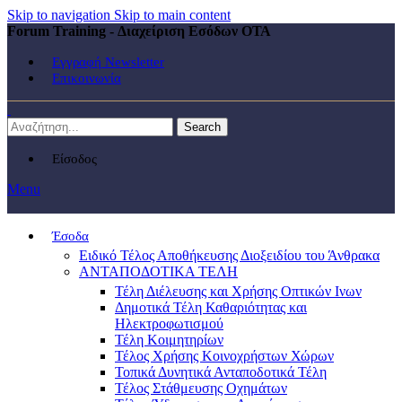
Skip to navigation
Skip to main content
Forum Training - Διαχείριση Εσόδων ΟΤΑ
Εγγραφή Newsletter
Επικοινωνία
Search
Είσοδος
Menu
Έσοδα
Ειδικό Τέλος Αποθήκευσης Διοξειδίου του Άνθρακα
ΑΝΤΑΠΟΔΟΤΙΚΑ ΤΕΛΗ
Τέλη Διέλευσης και Χρήσης Οπτικών Ινων
Δημοτικά Τέλη Καθαριότητας και
Ηλεκτροφωτισμού
Τέλη Κοιμητηρίων
Τέλος Χρήσης Κοινοχρήστων Χώρων
Τοπικά Δυνητικά Ανταποδοτικά Τέλη
Τέλος Στάθμευσης Οχημάτων