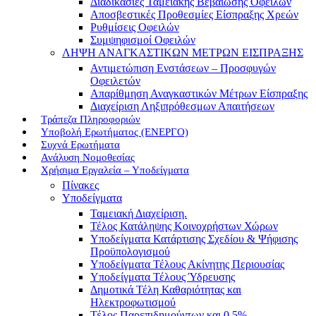
Διαδικασίες Ταμειακής Βεβαίωσης Οφειλών
Αποσβεστικές Προθεσμίες Είσπραξης Χρεών
Ρυθμίσεις Οφειλών
Συμψηφισμοί Οφειλών
ΛΗΨΗ ΑΝΑΓΚΑΣΤΙΚΩΝ ΜΕΤΡΩΝ ΕΙΣΠΡΑΞΗΣ
Αντιμετώπιση Ενστάσεων – Προσφυγών
Οφειλετών
Απαρίθμηση Αναγκαστικών Μέτρων Είσπραξης
Διαχείριση Ληξιπρόθεσμων Απαιτήσεων
Τράπεζα Πληροφοριών
Υποβολή Ερωτήματος (ΕΝΕΡΓΟ)
Συχνά Ερωτήματα
Ανάλυση Νομοθεσίας
Χρήσιμα Εργαλεία – Υποδείγματα
Πίνακες
Υποδείγματα
Ταμειακή Διαχείριση.
Τέλος Κατάληψης Κοινοχρήστων Χώρων
Υποδείγματα Κατάρτισης Σχεδίου & Ψήφισης
Προϋπολογισμού
Υποδείγματα Τέλους Ακίνητης Περιουσίας
Υποδείγματα Τέλους Ύδρευσης
Δημοτικά Τέλη Καθαριότητας και
Ηλεκτροφωτισμού
Τέλος Παρεπιδημούντων και 0,5%