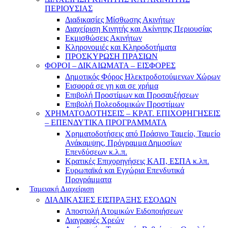
ΠΕΡΙΟΥΣΙΑΣ
Διαδικασίες Μίσθωσης Ακινήτων
Διαχείριση Κινητής και Ακίνητης Περιουσίας
Εκμισθώσεις Ακινήτων
Κληρονομιές και Κληροδοτήματα
ΠΡΟΣΚΥΡΩΣΗ ΠΡΑΣΙΩΝ
ΦΟΡΟΙ – ΔΙΚΑΙΩΜΑΤΑ – ΕΙΣΦΟΡΕΣ
Δημοτικός Φόρος Ηλεκτροδοτούμενων Χώρων
Εισφορά σε γη και σε χρήμα
Επιβολή Προστίμων και Προσαυξήσεων
Επιβολή Πολεοδομικών Προστίμων
ΧΡΗΜΑΤΟΔΟΤΗΣΕΙΣ – ΚΡΑΤ. ΕΠΙΧΟΡΗΓΗΣΕΙΣ
– ΕΠΕΝΔΥΤΙΚΑ ΠΡΟΓΡΑΜΜΑΤΑ
Χρηματοδοτήσεις από Πράσινο Ταμείο, Ταμείο
Ανάκαμψης, Πρόγραμμα Δημοσίων
Επενδύσεων κ.λ.π.
Κρατικές Επιχορηγήσεις ΚΑΠ, ΕΣΠΑ κ.λπ.
Ευρωπαϊκά και Εγχώρια Επενδυτικά
Προγράμματα
Ταμειακή Διαχείριση
ΔΙΑΔΙΚΑΣΙΕΣ ΕΙΣΠΡΑΞΗΣ ΕΣΟΔΩΝ
Αποστολή Ατομικών Ειδοποιήσεων
Διαγραφές Χρεών