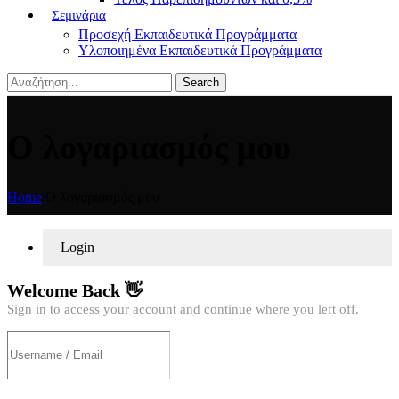
Σεμινάρια
Προσεχή Εκπαιδευτικά Προγράμματα
Υλοποιημένα Εκπαιδευτικά Προγράμματα
Search
Ο λογαριασμός μου
Home
/
Ο λογαριασμός μου
Login
Welcome Back 👋
Sign in to access your account and continue where you left off.