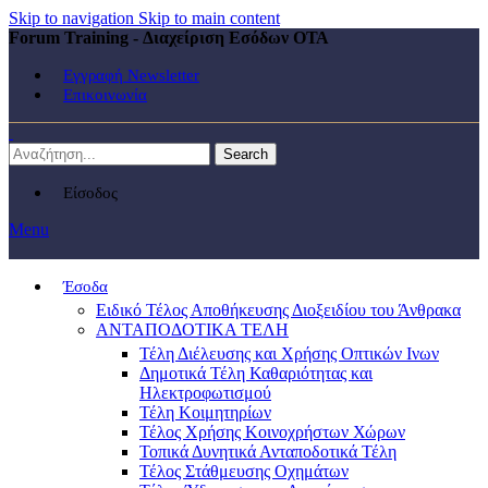
Skip to navigation
Skip to main content
Forum Training - Διαχείριση Εσόδων ΟΤΑ
Εγγραφή Newsletter
Επικοινωνία
Search
Είσοδος
Menu
Έσοδα
Ειδικό Τέλος Αποθήκευσης Διοξειδίου του Άνθρακα
ΑΝΤΑΠΟΔΟΤΙΚΑ ΤΕΛΗ
Τέλη Διέλευσης και Χρήσης Οπτικών Ινων
Δημοτικά Τέλη Καθαριότητας και
Ηλεκτροφωτισμού
Τέλη Κοιμητηρίων
Τέλος Χρήσης Κοινοχρήστων Χώρων
Τοπικά Δυνητικά Ανταποδοτικά Τέλη
Τέλος Στάθμευσης Οχημάτων