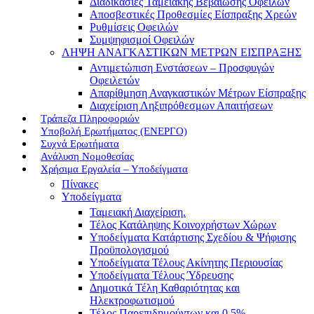
Διαδικασίες Ταμειακής Βεβαίωσης Οφειλών
Αποσβεστικές Προθεσμίες Είσπραξης Χρεών
Ρυθμίσεις Οφειλών
Συμψηφισμοί Οφειλών
ΛΗΨΗ ΑΝΑΓΚΑΣΤΙΚΩΝ ΜΕΤΡΩΝ ΕΙΣΠΡΑΞΗΣ
Αντιμετώπιση Ενστάσεων – Προσφυγών
Οφειλετών
Απαρίθμηση Αναγκαστικών Μέτρων Είσπραξης
Διαχείριση Ληξιπρόθεσμων Απαιτήσεων
Τράπεζα Πληροφοριών
Υποβολή Ερωτήματος (ΕΝΕΡΓΟ)
Συχνά Ερωτήματα
Ανάλυση Νομοθεσίας
Χρήσιμα Εργαλεία – Υποδείγματα
Πίνακες
Υποδείγματα
Ταμειακή Διαχείριση.
Τέλος Κατάληψης Κοινοχρήστων Χώρων
Υποδείγματα Κατάρτισης Σχεδίου & Ψήφισης
Προϋπολογισμού
Υποδείγματα Τέλους Ακίνητης Περιουσίας
Υποδείγματα Τέλους Ύδρευσης
Δημοτικά Τέλη Καθαριότητας και
Ηλεκτροφωτισμού
Τέλος Παρεπιδημούντων και 0,5%