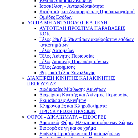
Έννοια Δημοσίων Εσόδων
Ισοσκέλιση – Ανταποδοτικότητα
Κατάρτιση και Αναμορφώσεις Προϋπολογισμού
Ομάδες Εσόδων
ΛΟΙΠΑ ΜΗ ΑΝΤΑΠΟΔΟΤΙΚΑ ΤΕΛΗ
ΑΥΤΟΤΕΛΗ ΠΡΟΣΤΙΜΑ ΠΑΡΑΒΑΣΕΙΣ
ΚΟΚ
Τέλος 2% ή 0,5% επί των ακαθαρίστων εσόδων
καταστημάτων
Τέλος Λατομείων
Τέλος Ακίνητης Περιουσίας
Τέλος Διαμονής Παρεπιδημούντων
Τέλος Διαφήμισης
Ψηφιακό Τέλος Συναλλαγής
ΔΙΑΧΕΙΡΙΣΗ ΚΙΝΗΤΗΣ ΚΑΙ ΑΚΙΝΗΤΗΣ
ΠΕΡΙΟΥΣΙΑΣ
Διαδικασίες Μίσθωσης Ακινήτων
Διαχείριση Κινητής και Ακίνητης Περιουσίας
Εκμισθώσεις Ακινήτων
Κληρονομιές και Κληροδοτήματα
ΠΡΟΣΚΥΡΩΣΗ ΠΡΑΣΙΩΝ
ΦΟΡΟΙ – ΔΙΚΑΙΩΜΑΤΑ – ΕΙΣΦΟΡΕΣ
Δημοτικός Φόρος Ηλεκτροδοτούμενων Χώρων
Εισφορά σε γη και σε χρήμα
Επιβολή Προστίμων και Προσαυξήσεων