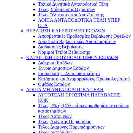
Τοπικά Δυνητικά Ανταποδοτικά Τέλη
Τέλος Στάθμευσης Οχημάτων
Τέλος Ύδρευσης και Αποχέτευσης
ΛΟΙΠΑ ΑΝΤΑΠΟΔΟΤΙΚΑ ΤΕΛΗ ΥΠΕΡ
ΟΤΑ
ΒΕΒΑΙΩΣΗ ΚΑΙ ΕΙΣΠΡΑΞΗ ΕΣΟΔΩΝ
Αποσβεστικές Προθεσμίες Βεβαίωσης Οφειλών
Αποστολή Βεβαιωτικών Αποσπασμάτων
Διαδικασίες Βεβαίωσης
Νόμιμοι Τίτλοι Βεβαίωσης
ΚΑΤΑΡΤΙΣΗ ΠΡΟΫΠΟΛΟΓΙΣΜΟΥ ΕΣΟΔΩΝ
Διάκριση Εσόδων
Έννοια Δημοσίων Εσόδων
Ισοσκέλιση – Ανταποδοτικότητα
Κατάρτιση και Αναμορφώσεις Προϋπολογισμού
Ομάδες Εσόδων
ΛΟΙΠΑ ΜΗ ΑΝΤΑΠΟΔΟΤΙΚΑ ΤΕΛΗ
ΑΥΤΟΤΕΛΗ ΠΡΟΣΤΙΜΑ ΠΑΡΑΒΑΣΕΙΣ
ΚΟΚ
Τέλος 2% ή 0,5% επί των ακαθαρίστων εσόδων
καταστημάτων
Τέλος Λατομείων
Τέλος Ακίνητης Περιουσίας
Τέλος Διαμονής Παρεπιδημούντων
Τέλος Διαφήμισης