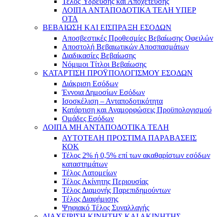
Τέλος Ύδρευσης και Αποχέτευσης
ΛΟΙΠΑ ΑΝΤΑΠΟΔΟΤΙΚΑ ΤΕΛΗ ΥΠΕΡ
ΟΤΑ
ΒΕΒΑΙΩΣΗ ΚΑΙ ΕΙΣΠΡΑΞΗ ΕΣΟΔΩΝ
Αποσβεστικές Προθεσμίες Βεβαίωσης Οφειλών
Αποστολή Βεβαιωτικών Αποσπασμάτων
Διαδικασίες Βεβαίωσης
Νόμιμοι Τίτλοι Βεβαίωσης
ΚΑΤΑΡΤΙΣΗ ΠΡΟΫΠΟΛΟΓΙΣΜΟΥ ΕΣΟΔΩΝ
Διάκριση Εσόδων
Έννοια Δημοσίων Εσόδων
Ισοσκέλιση – Ανταποδοτικότητα
Κατάρτιση και Αναμορφώσεις Προϋπολογισμού
Ομάδες Εσόδων
ΛΟΙΠΑ ΜΗ ΑΝΤΑΠΟΔΟΤΙΚΑ ΤΕΛΗ
ΑΥΤΟΤΕΛΗ ΠΡΟΣΤΙΜΑ ΠΑΡΑΒΑΣΕΙΣ
ΚΟΚ
Τέλος 2% ή 0,5% επί των ακαθαρίστων εσόδων
καταστημάτων
Τέλος Λατομείων
Τέλος Ακίνητης Περιουσίας
Τέλος Διαμονής Παρεπιδημούντων
Τέλος Διαφήμισης
Ψηφιακό Τέλος Συναλλαγής
ΔΙΑΧΕΙΡΙΣΗ ΚΙΝΗΤΗΣ ΚΑΙ ΑΚΙΝΗΤΗΣ