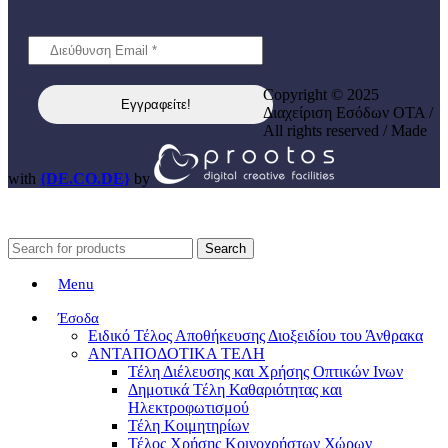
Copyright © 2025
Διαχείριση Εσόδων ΟΤΑ /
All rights reserved / Made
with
{DE.CO.DE}
by
Search
Menu
Έσοδα
Ειδικό Τέλος Αποθήκευσης Διοξειδίου του Άνθρακα
ΑΝΤΑΠΟΔΟΤΙΚΑ ΤΕΛΗ
Τέλη Διέλευσης και Χρήσης Οπτικών Ινων
Δημοτικά Τέλη Καθαριότητας και
Ηλεκτροφωτισμού
Τέλη Κοιμητηρίων
Τέλος Χρήσης Κοινοχρήστων Χώρων