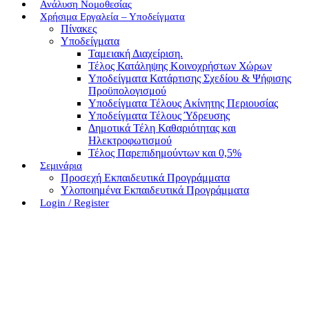
Ανάλυση Νομοθεσίας
Χρήσιμα Εργαλεία – Υποδείγματα
Πίνακες
Υποδείγματα
Ταμειακή Διαχείριση.
Τέλος Κατάληψης Κοινοχρήστων Χώρων
Υποδείγματα Κατάρτισης Σχεδίου & Ψήφισης
Προϋπολογισμού
Υποδείγματα Τέλους Ακίνητης Περιουσίας
Υποδείγματα Τέλους Ύδρευσης
Δημοτικά Τέλη Καθαριότητας και
Ηλεκτροφωτισμού
Τέλος Παρεπιδημούντων και 0,5%
Σεμινάρια
Προσεχή Εκπαιδευτικά Προγράμματα
Υλοποιημένα Εκπαιδευτικά Προγράμματα
Login / Register