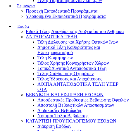
Τέλος Παρεπιδημούντων και 0,5%
Σεμινάρια
Προσεχή Εκπαιδευτικά Προγράμματα
Υλοποιημένα Εκπαιδευτικά Προγράμματα
Έσοδα
Ειδικό Τέλος Αποθήκευσης Διοξειδίου του Άνθρακα
ΑΝΤΑΠΟΔΟΤΙΚΑ ΤΕΛΗ
Τέλη Διέλευσης και Χρήσης Οπτικών Ινων
Δημοτικά Τέλη Καθαριότητας και
Ηλεκτροφωτισμού
Τέλη Κοιμητηρίων
Τέλος Χρήσης Κοινοχρήστων Χώρων
Τοπικά Δυνητικά Ανταποδοτικά Τέλη
Τέλος Στάθμευσης Οχημάτων
Τέλος Ύδρευσης και Αποχέτευσης
ΛΟΙΠΑ ΑΝΤΑΠΟΔΟΤΙΚΑ ΤΕΛΗ ΥΠΕΡ
ΟΤΑ
ΒΕΒΑΙΩΣΗ ΚΑΙ ΕΙΣΠΡΑΞΗ ΕΣΟΔΩΝ
Αποσβεστικές Προθεσμίες Βεβαίωσης Οφειλών
Αποστολή Βεβαιωτικών Αποσπασμάτων
Διαδικασίες Βεβαίωσης
Νόμιμοι Τίτλοι Βεβαίωσης
ΚΑΤΑΡΤΙΣΗ ΠΡΟΫΠΟΛΟΓΙΣΜΟΥ ΕΣΟΔΩΝ
Διάκριση Εσόδων