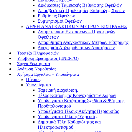
Διαδικασίες Ταμειακής Βεβαίωσης Οφειλών
Αποσβεστικές Προθεσμίες Είσπραξης Χρεών
Ρυθμίσεις Οφειλών
Συμψηφισμοί Οφειλών
ΛΗΨΗ ΑΝΑΓΚΑΣΤΙΚΩΝ ΜΕΤΡΩΝ ΕΙΣΠΡΑΞΗΣ
Αντιμετώπιση Ενστάσεων – Προσφυγών
Οφειλετών
Απαρίθμηση Αναγκαστικών Μέτρων Είσπραξης
Διαχείριση Ληξιπρόθεσμων Απαιτήσεων
Τράπεζα Πληροφοριών
Υποβολή Ερωτήματος (ΕΝΕΡΓΟ)
Συχνά Ερωτήματα
Ανάλυση Νομοθεσίας
Χρήσιμα Εργαλεία – Υποδείγματα
Πίνακες
Υποδείγματα
Ταμειακή Διαχείριση.
Τέλος Κατάληψης Κοινοχρήστων Χώρων
Υποδείγματα Κατάρτισης Σχεδίου & Ψήφισης
Προϋπολογισμού
Υποδείγματα Τέλους Ακίνητης Περιουσίας
Υποδείγματα Τέλους Ύδρευσης
Δημοτικά Τέλη Καθαριότητας και
Ηλεκτροφωτισμού