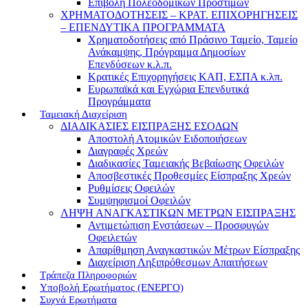
Επιβολή Πολεοδομικών Προστίμων
ΧΡΗΜΑΤΟΔΟΤΗΣΕΙΣ – ΚΡΑΤ. ΕΠΙΧΟΡΗΓΗΣΕΙΣ
– ΕΠΕΝΔΥΤΙΚΑ ΠΡΟΓΡΑΜΜΑΤΑ
Χρηματοδοτήσεις από Πράσινο Ταμείο, Ταμείο
Ανάκαμψης, Πρόγραμμα Δημοσίων
Επενδύσεων κ.λ.π.
Κρατικές Επιχορηγήσεις ΚΑΠ, ΕΣΠΑ κ.λπ.
Ευρωπαϊκά και Εγχώρια Επενδυτικά
Προγράμματα
Ταμειακή Διαχείριση
ΔΙΑΔΙΚΑΣΙΕΣ ΕΙΣΠΡΑΞΗΣ ΕΣΟΔΩΝ
Αποστολή Ατομικών Ειδοποιήσεων
Διαγραφές Χρεών
Διαδικασίες Ταμειακής Βεβαίωσης Οφειλών
Αποσβεστικές Προθεσμίες Είσπραξης Χρεών
Ρυθμίσεις Οφειλών
Συμψηφισμοί Οφειλών
ΛΗΨΗ ΑΝΑΓΚΑΣΤΙΚΩΝ ΜΕΤΡΩΝ ΕΙΣΠΡΑΞΗΣ
Αντιμετώπιση Ενστάσεων – Προσφυγών
Οφειλετών
Απαρίθμηση Αναγκαστικών Μέτρων Είσπραξης
Διαχείριση Ληξιπρόθεσμων Απαιτήσεων
Τράπεζα Πληροφοριών
Υποβολή Ερωτήματος (ΕΝΕΡΓΟ)
Συχνά Ερωτήματα