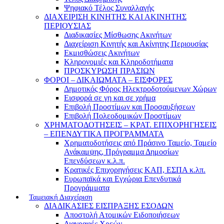
Ψηφιακό Τέλος Συναλλαγής
ΔΙΑΧΕΙΡΙΣΗ ΚΙΝΗΤΗΣ ΚΑΙ ΑΚΙΝΗΤΗΣ
ΠΕΡΙΟΥΣΙΑΣ
Διαδικασίες Μίσθωσης Ακινήτων
Διαχείριση Κινητής και Ακίνητης Περιουσίας
Εκμισθώσεις Ακινήτων
Κληρονομιές και Κληροδοτήματα
ΠΡΟΣΚΥΡΩΣΗ ΠΡΑΣΙΩΝ
ΦΟΡΟΙ – ΔΙΚΑΙΩΜΑΤΑ – ΕΙΣΦΟΡΕΣ
Δημοτικός Φόρος Ηλεκτροδοτούμενων Χώρων
Εισφορά σε γη και σε χρήμα
Επιβολή Προστίμων και Προσαυξήσεων
Επιβολή Πολεοδομικών Προστίμων
ΧΡΗΜΑΤΟΔΟΤΗΣΕΙΣ – ΚΡΑΤ. ΕΠΙΧΟΡΗΓΗΣΕΙΣ
– ΕΠΕΝΔΥΤΙΚΑ ΠΡΟΓΡΑΜΜΑΤΑ
Χρηματοδοτήσεις από Πράσινο Ταμείο, Ταμείο
Ανάκαμψης, Πρόγραμμα Δημοσίων
Επενδύσεων κ.λ.π.
Κρατικές Επιχορηγήσεις ΚΑΠ, ΕΣΠΑ κ.λπ.
Ευρωπαϊκά και Εγχώρια Επενδυτικά
Προγράμματα
Ταμειακή Διαχείριση
ΔΙΑΔΙΚΑΣΙΕΣ ΕΙΣΠΡΑΞΗΣ ΕΣΟΔΩΝ
Αποστολή Ατομικών Ειδοποιήσεων
Διαγραφές Χρεών