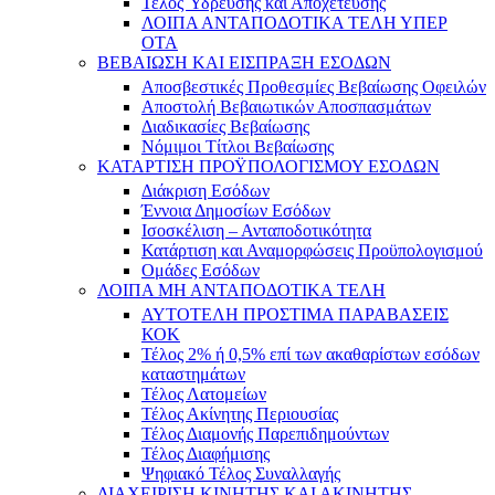
Τέλος Ύδρευσης και Αποχέτευσης
ΛΟΙΠΑ ΑΝΤΑΠΟΔΟΤΙΚΑ ΤΕΛΗ ΥΠΕΡ
ΟΤΑ
ΒΕΒΑΙΩΣΗ ΚΑΙ ΕΙΣΠΡΑΞΗ ΕΣΟΔΩΝ
Αποσβεστικές Προθεσμίες Βεβαίωσης Οφειλών
Αποστολή Βεβαιωτικών Αποσπασμάτων
Διαδικασίες Βεβαίωσης
Νόμιμοι Τίτλοι Βεβαίωσης
ΚΑΤΑΡΤΙΣΗ ΠΡΟΫΠΟΛΟΓΙΣΜΟΥ ΕΣΟΔΩΝ
Διάκριση Εσόδων
Έννοια Δημοσίων Εσόδων
Ισοσκέλιση – Ανταποδοτικότητα
Κατάρτιση και Αναμορφώσεις Προϋπολογισμού
Ομάδες Εσόδων
ΛΟΙΠΑ ΜΗ ΑΝΤΑΠΟΔΟΤΙΚΑ ΤΕΛΗ
ΑΥΤΟΤΕΛΗ ΠΡΟΣΤΙΜΑ ΠΑΡΑΒΑΣΕΙΣ
ΚΟΚ
Τέλος 2% ή 0,5% επί των ακαθαρίστων εσόδων
καταστημάτων
Τέλος Λατομείων
Τέλος Ακίνητης Περιουσίας
Τέλος Διαμονής Παρεπιδημούντων
Τέλος Διαφήμισης
Ψηφιακό Τέλος Συναλλαγής
ΔΙΑΧΕΙΡΙΣΗ ΚΙΝΗΤΗΣ ΚΑΙ ΑΚΙΝΗΤΗΣ