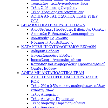
Τοπικά Δυνητικά Ανταποδοτικά Τέλη
Τέλος Στάθμευσης Οχημάτων
Τέλος Ύδρευσης και Αποχέτευσης
ΛΟΙΠΑ ΑΝΤΑΠΟΔΟΤΙΚΑ ΤΕΛΗ ΥΠΕΡ
ΟΤΑ
ΒΕΒΑΙΩΣΗ ΚΑΙ ΕΙΣΠΡΑΞΗ ΕΣΟΔΩΝ
Αποσβεστικές Προθεσμίες Βεβαίωσης Οφειλών
Αποστολή Βεβαιωτικών Αποσπασμάτων
Διαδικασίες Βεβαίωσης
Νόμιμοι Τίτλοι Βεβαίωσης
ΚΑΤΑΡΤΙΣΗ ΠΡΟΫΠΟΛΟΓΙΣΜΟΥ ΕΣΟΔΩΝ
Διάκριση Εσόδων
Έννοια Δημοσίων Εσόδων
Ισοσκέλιση – Ανταποδοτικότητα
Κατάρτιση και Αναμορφώσεις Προϋπολογισμού
Ομάδες Εσόδων
ΛΟΙΠΑ ΜΗ ΑΝΤΑΠΟΔΟΤΙΚΑ ΤΕΛΗ
ΑΥΤΟΤΕΛΗ ΠΡΟΣΤΙΜΑ ΠΑΡΑΒΑΣΕΙΣ
ΚΟΚ
Τέλος 2% ή 0,5% επί των ακαθαρίστων εσόδων
καταστημάτων
Τέλος Λατομείων
Τέλος Ακίνητης Περιουσίας
Τέλος Διαμονής Παρεπιδημούντων
Τέλος Διαφήμισης