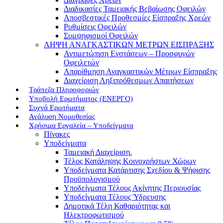
Διαδικασίες Ταμειακής Βεβαίωσης Οφειλών
Αποσβεστικές Προθεσμίες Είσπραξης Χρεών
Ρυθμίσεις Οφειλών
Συμψηφισμοί Οφειλών
ΛΗΨΗ ΑΝΑΓΚΑΣΤΙΚΩΝ ΜΕΤΡΩΝ ΕΙΣΠΡΑΞΗΣ
Αντιμετώπιση Ενστάσεων – Προσφυγών
Οφειλετών
Απαρίθμηση Αναγκαστικών Μέτρων Είσπραξης
Διαχείριση Ληξιπρόθεσμων Απαιτήσεων
Τράπεζα Πληροφοριών
Υποβολή Ερωτήματος (ΕΝΕΡΓΟ)
Συχνά Ερωτήματα
Ανάλυση Νομοθεσίας
Χρήσιμα Εργαλεία – Υποδείγματα
Πίνακες
Υποδείγματα
Ταμειακή Διαχείριση.
Τέλος Κατάληψης Κοινοχρήστων Χώρων
Υποδείγματα Κατάρτισης Σχεδίου & Ψήφισης
Προϋπολογισμού
Υποδείγματα Τέλους Ακίνητης Περιουσίας
Υποδείγματα Τέλους Ύδρευσης
Δημοτικά Τέλη Καθαριότητας και
Ηλεκτροφωτισμού