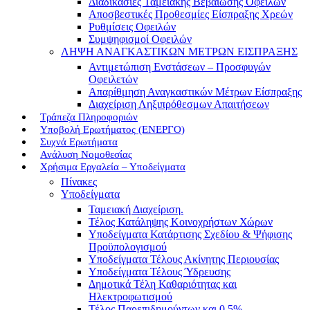
Διαδικασίες Ταμειακής Βεβαίωσης Οφειλών
Αποσβεστικές Προθεσμίες Είσπραξης Χρεών
Ρυθμίσεις Οφειλών
Συμψηφισμοί Οφειλών
ΛΗΨΗ ΑΝΑΓΚΑΣΤΙΚΩΝ ΜΕΤΡΩΝ ΕΙΣΠΡΑΞΗΣ
Αντιμετώπιση Ενστάσεων – Προσφυγών
Οφειλετών
Απαρίθμηση Αναγκαστικών Μέτρων Είσπραξης
Διαχείριση Ληξιπρόθεσμων Απαιτήσεων
Τράπεζα Πληροφοριών
Υποβολή Ερωτήματος (ΕΝΕΡΓΟ)
Συχνά Ερωτήματα
Ανάλυση Νομοθεσίας
Χρήσιμα Εργαλεία – Υποδείγματα
Πίνακες
Υποδείγματα
Ταμειακή Διαχείριση.
Τέλος Κατάληψης Κοινοχρήστων Χώρων
Υποδείγματα Κατάρτισης Σχεδίου & Ψήφισης
Προϋπολογισμού
Υποδείγματα Τέλους Ακίνητης Περιουσίας
Υποδείγματα Τέλους Ύδρευσης
Δημοτικά Τέλη Καθαριότητας και
Ηλεκτροφωτισμού
Τέλος Παρεπιδημούντων και 0,5%