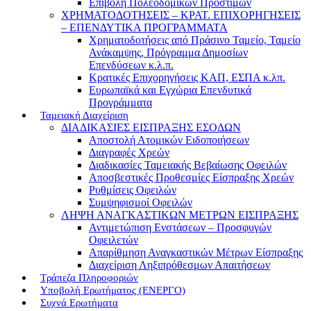
Επιβολή Πολεοδομικών Προστίμων
ΧΡΗΜΑΤΟΔΟΤΗΣΕΙΣ – ΚΡΑΤ. ΕΠΙΧΟΡΗΓΗΣΕΙΣ
– ΕΠΕΝΔΥΤΙΚΑ ΠΡΟΓΡΑΜΜΑΤΑ
Χρηματοδοτήσεις από Πράσινο Ταμείο, Ταμείο
Ανάκαμψης, Πρόγραμμα Δημοσίων
Επενδύσεων κ.λ.π.
Κρατικές Επιχορηγήσεις ΚΑΠ, ΕΣΠΑ κ.λπ.
Ευρωπαϊκά και Εγχώρια Επενδυτικά
Προγράμματα
Ταμειακή Διαχείριση
ΔΙΑΔΙΚΑΣΙΕΣ ΕΙΣΠΡΑΞΗΣ ΕΣΟΔΩΝ
Αποστολή Ατομικών Ειδοποιήσεων
Διαγραφές Χρεών
Διαδικασίες Ταμειακής Βεβαίωσης Οφειλών
Αποσβεστικές Προθεσμίες Είσπραξης Χρεών
Ρυθμίσεις Οφειλών
Συμψηφισμοί Οφειλών
ΛΗΨΗ ΑΝΑΓΚΑΣΤΙΚΩΝ ΜΕΤΡΩΝ ΕΙΣΠΡΑΞΗΣ
Αντιμετώπιση Ενστάσεων – Προσφυγών
Οφειλετών
Απαρίθμηση Αναγκαστικών Μέτρων Είσπραξης
Διαχείριση Ληξιπρόθεσμων Απαιτήσεων
Τράπεζα Πληροφοριών
Υποβολή Ερωτήματος (ΕΝΕΡΓΟ)
Συχνά Ερωτήματα