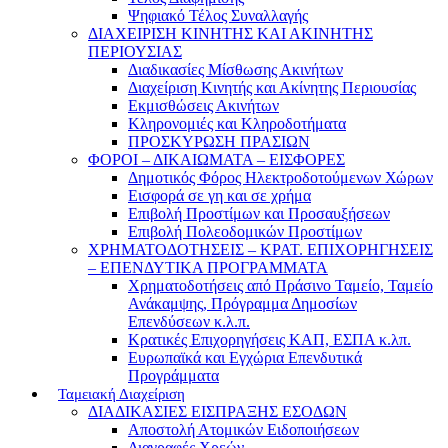
Ψηφιακό Τέλος Συναλλαγής
ΔΙΑΧΕΙΡΙΣΗ ΚΙΝΗΤΗΣ ΚΑΙ ΑΚΙΝΗΤΗΣ
ΠΕΡΙΟΥΣΙΑΣ
Διαδικασίες Μίσθωσης Ακινήτων
Διαχείριση Κινητής και Ακίνητης Περιουσίας
Εκμισθώσεις Ακινήτων
Κληρονομιές και Κληροδοτήματα
ΠΡΟΣΚΥΡΩΣΗ ΠΡΑΣΙΩΝ
ΦΟΡΟΙ – ΔΙΚΑΙΩΜΑΤΑ – ΕΙΣΦΟΡΕΣ
Δημοτικός Φόρος Ηλεκτροδοτούμενων Χώρων
Εισφορά σε γη και σε χρήμα
Επιβολή Προστίμων και Προσαυξήσεων
Επιβολή Πολεοδομικών Προστίμων
ΧΡΗΜΑΤΟΔΟΤΗΣΕΙΣ – ΚΡΑΤ. ΕΠΙΧΟΡΗΓΗΣΕΙΣ
– ΕΠΕΝΔΥΤΙΚΑ ΠΡΟΓΡΑΜΜΑΤΑ
Χρηματοδοτήσεις από Πράσινο Ταμείο, Ταμείο
Ανάκαμψης, Πρόγραμμα Δημοσίων
Επενδύσεων κ.λ.π.
Κρατικές Επιχορηγήσεις ΚΑΠ, ΕΣΠΑ κ.λπ.
Ευρωπαϊκά και Εγχώρια Επενδυτικά
Προγράμματα
Ταμειακή Διαχείριση
ΔΙΑΔΙΚΑΣΙΕΣ ΕΙΣΠΡΑΞΗΣ ΕΣΟΔΩΝ
Αποστολή Ατομικών Ειδοποιήσεων
Διαγραφές Χρεών