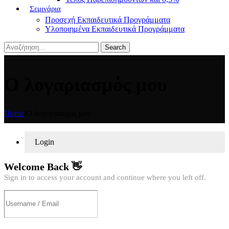
Σεμινάρια
Προσεχή Εκπαιδευτικά Προγράμματα
Υλοποιημένα Εκπαιδευτικά Προγράμματα
Search
Ο λογαριασμός μου
Home
/
Ο λογαριασμός μου
Login
Welcome Back 👋
Sign in to access your account and continue where you left off.