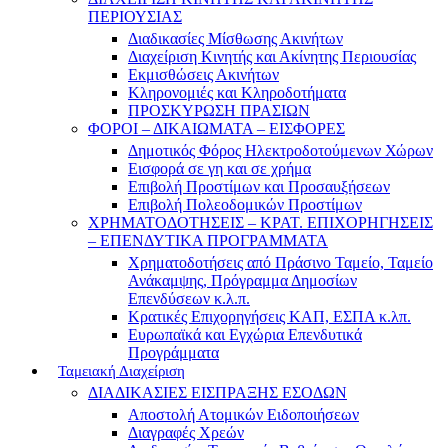
ΠΕΡΙΟΥΣΙΑΣ
Διαδικασίες Μίσθωσης Ακινήτων
Διαχείριση Κινητής και Ακίνητης Περιουσίας
Εκμισθώσεις Ακινήτων
Κληρονομιές και Κληροδοτήματα
ΠΡΟΣΚΥΡΩΣΗ ΠΡΑΣΙΩΝ
ΦΟΡΟΙ – ΔΙΚΑΙΩΜΑΤΑ – ΕΙΣΦΟΡΕΣ
Δημοτικός Φόρος Ηλεκτροδοτούμενων Χώρων
Εισφορά σε γη και σε χρήμα
Επιβολή Προστίμων και Προσαυξήσεων
Επιβολή Πολεοδομικών Προστίμων
ΧΡΗΜΑΤΟΔΟΤΗΣΕΙΣ – ΚΡΑΤ. ΕΠΙΧΟΡΗΓΗΣΕΙΣ
– ΕΠΕΝΔΥΤΙΚΑ ΠΡΟΓΡΑΜΜΑΤΑ
Χρηματοδοτήσεις από Πράσινο Ταμείο, Ταμείο
Ανάκαμψης, Πρόγραμμα Δημοσίων
Επενδύσεων κ.λ.π.
Κρατικές Επιχορηγήσεις ΚΑΠ, ΕΣΠΑ κ.λπ.
Ευρωπαϊκά και Εγχώρια Επενδυτικά
Προγράμματα
Ταμειακή Διαχείριση
ΔΙΑΔΙΚΑΣΙΕΣ ΕΙΣΠΡΑΞΗΣ ΕΣΟΔΩΝ
Αποστολή Ατομικών Ειδοποιήσεων
Διαγραφές Χρεών