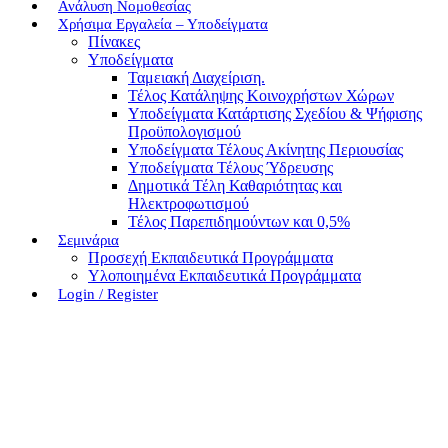
Ανάλυση Νομοθεσίας
Χρήσιμα Εργαλεία – Υποδείγματα
Πίνακες
Υποδείγματα
Ταμειακή Διαχείριση.
Τέλος Κατάληψης Κοινοχρήστων Χώρων
Υποδείγματα Κατάρτισης Σχεδίου & Ψήφισης
Προϋπολογισμού
Υποδείγματα Τέλους Ακίνητης Περιουσίας
Υποδείγματα Τέλους Ύδρευσης
Δημοτικά Τέλη Καθαριότητας και
Ηλεκτροφωτισμού
Τέλος Παρεπιδημούντων και 0,5%
Σεμινάρια
Προσεχή Εκπαιδευτικά Προγράμματα
Υλοποιημένα Εκπαιδευτικά Προγράμματα
Login / Register