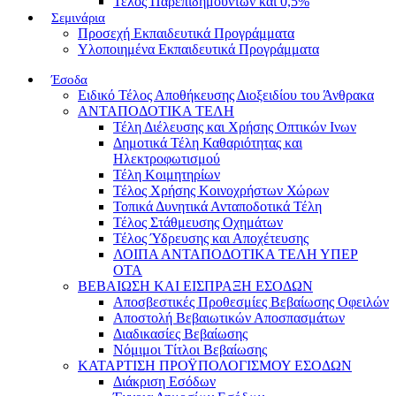
Τέλος Παρεπιδημούντων και 0,5%
Σεμινάρια
Προσεχή Εκπαιδευτικά Προγράμματα
Υλοποιημένα Εκπαιδευτικά Προγράμματα
Έσοδα
Ειδικό Τέλος Αποθήκευσης Διοξειδίου του Άνθρακα
ΑΝΤΑΠΟΔΟΤΙΚΑ ΤΕΛΗ
Τέλη Διέλευσης και Χρήσης Οπτικών Ινων
Δημοτικά Τέλη Καθαριότητας και
Ηλεκτροφωτισμού
Τέλη Κοιμητηρίων
Τέλος Χρήσης Κοινοχρήστων Χώρων
Τοπικά Δυνητικά Ανταποδοτικά Τέλη
Τέλος Στάθμευσης Οχημάτων
Τέλος Ύδρευσης και Αποχέτευσης
ΛΟΙΠΑ ΑΝΤΑΠΟΔΟΤΙΚΑ ΤΕΛΗ ΥΠΕΡ
ΟΤΑ
ΒΕΒΑΙΩΣΗ ΚΑΙ ΕΙΣΠΡΑΞΗ ΕΣΟΔΩΝ
Αποσβεστικές Προθεσμίες Βεβαίωσης Οφειλών
Αποστολή Βεβαιωτικών Αποσπασμάτων
Διαδικασίες Βεβαίωσης
Νόμιμοι Τίτλοι Βεβαίωσης
ΚΑΤΑΡΤΙΣΗ ΠΡΟΫΠΟΛΟΓΙΣΜΟΥ ΕΣΟΔΩΝ
Διάκριση Εσόδων