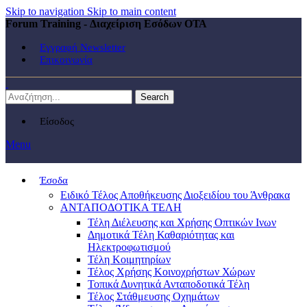
Skip to navigation
Skip to main content
Forum Training - Διαχείριση Εσόδων ΟΤΑ
Εγγραφή Newsletter
Επικοινωνία
Search
Είσοδος
Menu
Έσοδα
Ειδικό Τέλος Αποθήκευσης Διοξειδίου του Άνθρακα
ΑΝΤΑΠΟΔΟΤΙΚΑ ΤΕΛΗ
Τέλη Διέλευσης και Χρήσης Οπτικών Ινων
Δημοτικά Τέλη Καθαριότητας και
Ηλεκτροφωτισμού
Τέλη Κοιμητηρίων
Τέλος Χρήσης Κοινοχρήστων Χώρων
Τοπικά Δυνητικά Ανταποδοτικά Τέλη
Τέλος Στάθμευσης Οχημάτων