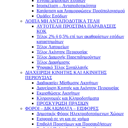
Έννοια Δημοσίων Εσόδων
Ισοσκέλιση – Ανταποδοτικότητα
Κατάρτιση και Αναμορφώσεις Προϋπολογισμού
Ομάδες Εσόδων
ΛΟΙΠΑ ΜΗ ΑΝΤΑΠΟΔΟΤΙΚΑ ΤΕΛΗ
ΑΥΤΟΤΕΛΗ ΠΡΟΣΤΙΜΑ ΠΑΡΑΒΑΣΕΙΣ
ΚΟΚ
Τέλος 2% ή 0,5% επί των ακαθαρίστων εσόδων
καταστημάτων
Τέλος Λατομείων
Τέλος Ακίνητης Περιουσίας
Τέλος Διαμονής Παρεπιδημούντων
Τέλος Διαφήμισης
Ψηφιακό Τέλος Συναλλαγής
ΔΙΑΧΕΙΡΙΣΗ ΚΙΝΗΤΗΣ ΚΑΙ ΑΚΙΝΗΤΗΣ
ΠΕΡΙΟΥΣΙΑΣ
Διαδικασίες Μίσθωσης Ακινήτων
Διαχείριση Κινητής και Ακίνητης Περιουσίας
Εκμισθώσεις Ακινήτων
Κληρονομιές και Κληροδοτήματα
ΠΡΟΣΚΥΡΩΣΗ ΠΡΑΣΙΩΝ
ΦΟΡΟΙ – ΔΙΚΑΙΩΜΑΤΑ – ΕΙΣΦΟΡΕΣ
Δημοτικός Φόρος Ηλεκτροδοτούμενων Χώρων
Εισφορά σε γη και σε χρήμα
Επιβολή Προστίμων και Προσαυξήσεων