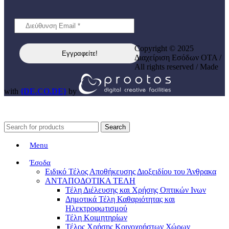
Copyright © 2025
Διαχείριση Εσόδων ΟΤΑ /
All rights reserved / Made
with
{DE.CO.DE}
by
Search
Menu
Έσοδα
Ειδικό Τέλος Αποθήκευσης Διοξειδίου του Άνθρακα
ΑΝΤΑΠΟΔΟΤΙΚΑ ΤΕΛΗ
Τέλη Διέλευσης και Χρήσης Οπτικών Ινων
Δημοτικά Τέλη Καθαριότητας και
Ηλεκτροφωτισμού
Τέλη Κοιμητηρίων
Τέλος Χρήσης Κοινοχρήστων Χώρων