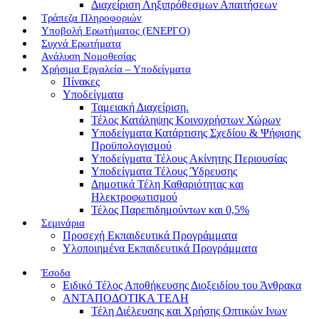
Διαχείριση Ληξιπρόθεσμων Απαιτήσεων
Τράπεζα Πληροφοριών
Υποβολή Ερωτήματος (ΕΝΕΡΓΟ)
Συχνά Ερωτήματα
Ανάλυση Νομοθεσίας
Χρήσιμα Εργαλεία – Υποδείγματα
Πίνακες
Υποδείγματα
Ταμειακή Διαχείριση.
Τέλος Κατάληψης Κοινοχρήστων Χώρων
Υποδείγματα Κατάρτισης Σχεδίου & Ψήφισης
Προϋπολογισμού
Υποδείγματα Τέλους Ακίνητης Περιουσίας
Υποδείγματα Τέλους Ύδρευσης
Δημοτικά Τέλη Καθαριότητας και
Ηλεκτροφωτισμού
Τέλος Παρεπιδημούντων και 0,5%
Σεμινάρια
Προσεχή Εκπαιδευτικά Προγράμματα
Υλοποιημένα Εκπαιδευτικά Προγράμματα
Έσοδα
Ειδικό Τέλος Αποθήκευσης Διοξειδίου του Άνθρακα
ΑΝΤΑΠΟΔΟΤΙΚΑ ΤΕΛΗ
Τέλη Διέλευσης και Χρήσης Οπτικών Ινων