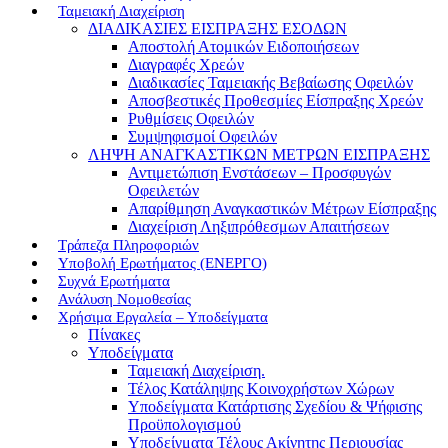
Ταμειακή Διαχείριση
ΔΙΑΔΙΚΑΣΙΕΣ ΕΙΣΠΡΑΞΗΣ ΕΣΟΔΩΝ
Αποστολή Ατομικών Ειδοποιήσεων
Διαγραφές Χρεών
Διαδικασίες Ταμειακής Βεβαίωσης Οφειλών
Αποσβεστικές Προθεσμίες Είσπραξης Χρεών
Ρυθμίσεις Οφειλών
Συμψηφισμοί Οφειλών
ΛΗΨΗ ΑΝΑΓΚΑΣΤΙΚΩΝ ΜΕΤΡΩΝ ΕΙΣΠΡΑΞΗΣ
Αντιμετώπιση Ενστάσεων – Προσφυγών
Οφειλετών
Απαρίθμηση Αναγκαστικών Μέτρων Είσπραξης
Διαχείριση Ληξιπρόθεσμων Απαιτήσεων
Τράπεζα Πληροφοριών
Υποβολή Ερωτήματος (ΕΝΕΡΓΟ)
Συχνά Ερωτήματα
Ανάλυση Νομοθεσίας
Χρήσιμα Εργαλεία – Υποδείγματα
Πίνακες
Υποδείγματα
Ταμειακή Διαχείριση.
Τέλος Κατάληψης Κοινοχρήστων Χώρων
Υποδείγματα Κατάρτισης Σχεδίου & Ψήφισης
Προϋπολογισμού
Υποδείγματα Τέλους Ακίνητης Περιουσίας