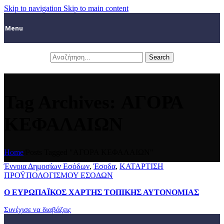
Skip to navigation
Skip to main content
Menu
Search
Tag Archives: ΑΓΟΡΑ
ΚΕΦΑΛΑΙΩΝ
Home
/
Posts Tagged "ΑΓΟΡΑ ΚΕΦΑΛΑΙΩΝ"
Έννοια Δημοσίων Εσόδων
,
Έσοδα
,
ΚΑΤΑΡΤΙΣΗ
ΠΡΟΫΠΟΛΟΓΙΣΜΟΥ ΕΣΟΔΩΝ
Ο ΕΥΡΩΠΑΪΚΟΣ ΧΑΡΤΗΣ ΤΟΠΙΚΗΣ ΑΥΤΟΝΟΜΙΑΣ
Συνέχισε να διαβάζεις