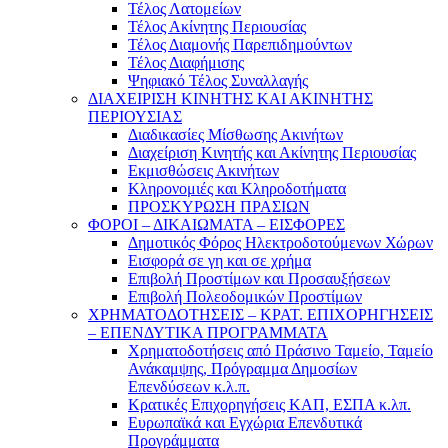
Τέλος Λατομείων
Τέλος Ακίνητης Περιουσίας
Τέλος Διαμονής Παρεπιδημούντων
Τέλος Διαφήμισης
Ψηφιακό Τέλος Συναλλαγής
ΔΙΑΧΕΙΡΙΣΗ ΚΙΝΗΤΗΣ ΚΑΙ ΑΚΙΝΗΤΗΣ
ΠΕΡΙΟΥΣΙΑΣ
Διαδικασίες Μίσθωσης Ακινήτων
Διαχείριση Κινητής και Ακίνητης Περιουσίας
Εκμισθώσεις Ακινήτων
Κληρονομιές και Κληροδοτήματα
ΠΡΟΣΚΥΡΩΣΗ ΠΡΑΣΙΩΝ
ΦΟΡΟΙ – ΔΙΚΑΙΩΜΑΤΑ – ΕΙΣΦΟΡΕΣ
Δημοτικός Φόρος Ηλεκτροδοτούμενων Χώρων
Εισφορά σε γη και σε χρήμα
Επιβολή Προστίμων και Προσαυξήσεων
Επιβολή Πολεοδομικών Προστίμων
ΧΡΗΜΑΤΟΔΟΤΗΣΕΙΣ – ΚΡΑΤ. ΕΠΙΧΟΡΗΓΗΣΕΙΣ
– ΕΠΕΝΔΥΤΙΚΑ ΠΡΟΓΡΑΜΜΑΤΑ
Χρηματοδοτήσεις από Πράσινο Ταμείο, Ταμείο
Ανάκαμψης, Πρόγραμμα Δημοσίων
Επενδύσεων κ.λ.π.
Κρατικές Επιχορηγήσεις ΚΑΠ, ΕΣΠΑ κ.λπ.
Ευρωπαϊκά και Εγχώρια Επενδυτικά
Προγράμματα