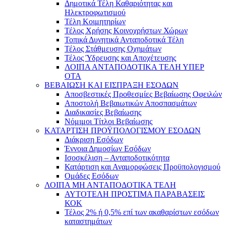
Δημοτικά Τέλη Καθαριότητας και
Ηλεκτροφωτισμού
Τέλη Κοιμητηρίων
Τέλος Χρήσης Κοινοχρήστων Χώρων
Τοπικά Δυνητικά Ανταποδοτικά Τέλη
Τέλος Στάθμευσης Οχημάτων
Τέλος Ύδρευσης και Αποχέτευσης
ΛΟΙΠΑ ΑΝΤΑΠΟΔΟΤΙΚΑ ΤΕΛΗ ΥΠΕΡ
ΟΤΑ
ΒΕΒΑΙΩΣΗ ΚΑΙ ΕΙΣΠΡΑΞΗ ΕΣΟΔΩΝ
Αποσβεστικές Προθεσμίες Βεβαίωσης Οφειλών
Αποστολή Βεβαιωτικών Αποσπασμάτων
Διαδικασίες Βεβαίωσης
Νόμιμοι Τίτλοι Βεβαίωσης
ΚΑΤΑΡΤΙΣΗ ΠΡΟΫΠΟΛΟΓΙΣΜΟΥ ΕΣΟΔΩΝ
Διάκριση Εσόδων
Έννοια Δημοσίων Εσόδων
Ισοσκέλιση – Ανταποδοτικότητα
Κατάρτιση και Αναμορφώσεις Προϋπολογισμού
Ομάδες Εσόδων
ΛΟΙΠΑ ΜΗ ΑΝΤΑΠΟΔΟΤΙΚΑ ΤΕΛΗ
ΑΥΤΟΤΕΛΗ ΠΡΟΣΤΙΜΑ ΠΑΡΑΒΑΣΕΙΣ
ΚΟΚ
Τέλος 2% ή 0,5% επί των ακαθαρίστων εσόδων
καταστημάτων