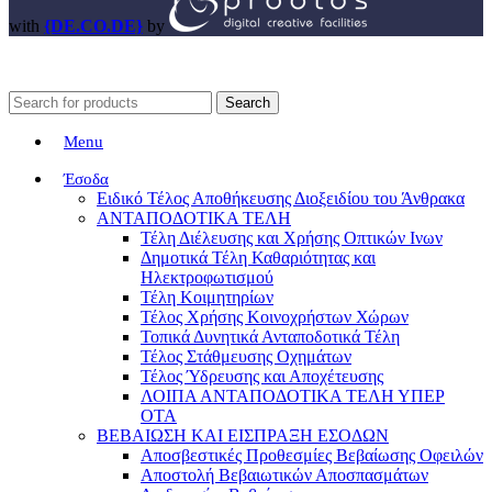
with
{DE.CO.DE}
by
Search
Menu
Έσοδα
Ειδικό Τέλος Αποθήκευσης Διοξειδίου του Άνθρακα
ΑΝΤΑΠΟΔΟΤΙΚΑ ΤΕΛΗ
Τέλη Διέλευσης και Χρήσης Οπτικών Ινων
Δημοτικά Τέλη Καθαριότητας και
Ηλεκτροφωτισμού
Τέλη Κοιμητηρίων
Τέλος Χρήσης Κοινοχρήστων Χώρων
Τοπικά Δυνητικά Ανταποδοτικά Τέλη
Τέλος Στάθμευσης Οχημάτων
Τέλος Ύδρευσης και Αποχέτευσης
ΛΟΙΠΑ ΑΝΤΑΠΟΔΟΤΙΚΑ ΤΕΛΗ ΥΠΕΡ
ΟΤΑ
ΒΕΒΑΙΩΣΗ ΚΑΙ ΕΙΣΠΡΑΞΗ ΕΣΟΔΩΝ
Αποσβεστικές Προθεσμίες Βεβαίωσης Οφειλών
Αποστολή Βεβαιωτικών Αποσπασμάτων