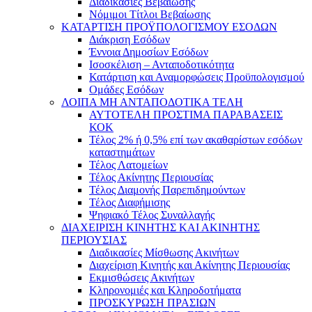
Διαδικασίες Βεβαίωσης
Νόμιμοι Τίτλοι Βεβαίωσης
ΚΑΤΑΡΤΙΣΗ ΠΡΟΫΠΟΛΟΓΙΣΜΟΥ ΕΣΟΔΩΝ
Διάκριση Εσόδων
Έννοια Δημοσίων Εσόδων
Ισοσκέλιση – Ανταποδοτικότητα
Κατάρτιση και Αναμορφώσεις Προϋπολογισμού
Ομάδες Εσόδων
ΛΟΙΠΑ ΜΗ ΑΝΤΑΠΟΔΟΤΙΚΑ ΤΕΛΗ
ΑΥΤΟΤΕΛΗ ΠΡΟΣΤΙΜΑ ΠΑΡΑΒΑΣΕΙΣ
ΚΟΚ
Τέλος 2% ή 0,5% επί των ακαθαρίστων εσόδων
καταστημάτων
Τέλος Λατομείων
Τέλος Ακίνητης Περιουσίας
Τέλος Διαμονής Παρεπιδημούντων
Τέλος Διαφήμισης
Ψηφιακό Τέλος Συναλλαγής
ΔΙΑΧΕΙΡΙΣΗ ΚΙΝΗΤΗΣ ΚΑΙ ΑΚΙΝΗΤΗΣ
ΠΕΡΙΟΥΣΙΑΣ
Διαδικασίες Μίσθωσης Ακινήτων
Διαχείριση Κινητής και Ακίνητης Περιουσίας
Εκμισθώσεις Ακινήτων
Κληρονομιές και Κληροδοτήματα
ΠΡΟΣΚΥΡΩΣΗ ΠΡΑΣΙΩΝ