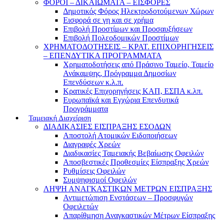
ΦΟΡΟΙ – ΔΙΚΑΙΩΜΑΤΑ – ΕΙΣΦΟΡΕΣ
Δημοτικός Φόρος Ηλεκτροδοτούμενων Χώρων
Εισφορά σε γη και σε χρήμα
Επιβολή Προστίμων και Προσαυξήσεων
Επιβολή Πολεοδομικών Προστίμων
ΧΡΗΜΑΤΟΔΟΤΗΣΕΙΣ – ΚΡΑΤ. ΕΠΙΧΟΡΗΓΗΣΕΙΣ
– ΕΠΕΝΔΥΤΙΚΑ ΠΡΟΓΡΑΜΜΑΤΑ
Χρηματοδοτήσεις από Πράσινο Ταμείο, Ταμείο
Ανάκαμψης, Πρόγραμμα Δημοσίων
Επενδύσεων κ.λ.π.
Κρατικές Επιχορηγήσεις ΚΑΠ, ΕΣΠΑ κ.λπ.
Ευρωπαϊκά και Εγχώρια Επενδυτικά
Προγράμματα
Ταμειακή Διαχείριση
ΔΙΑΔΙΚΑΣΙΕΣ ΕΙΣΠΡΑΞΗΣ ΕΣΟΔΩΝ
Αποστολή Ατομικών Ειδοποιήσεων
Διαγραφές Χρεών
Διαδικασίες Ταμειακής Βεβαίωσης Οφειλών
Αποσβεστικές Προθεσμίες Είσπραξης Χρεών
Ρυθμίσεις Οφειλών
Συμψηφισμοί Οφειλών
ΛΗΨΗ ΑΝΑΓΚΑΣΤΙΚΩΝ ΜΕΤΡΩΝ ΕΙΣΠΡΑΞΗΣ
Αντιμετώπιση Ενστάσεων – Προσφυγών
Οφειλετών
Απαρίθμηση Αναγκαστικών Μέτρων Είσπραξης