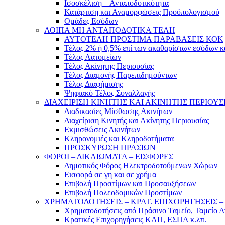
Ισοσκέλιση – Ανταποδοτικότητα
Κατάρτιση και Αναμορφώσεις Προϋπολογισμού
Ομάδες Εσόδων
ΛΟΙΠΑ ΜΗ ΑΝΤΑΠΟΔΟΤΙΚΑ ΤΕΛΗ
ΑΥΤΟΤΕΛΗ ΠΡΟΣΤΙΜΑ ΠΑΡΑΒΑΣΕΙΣ ΚΟΚ
Τέλος 2% ή 0,5% επί των ακαθαρίστων εσόδων 
Τέλος Λατομείων
Τέλος Ακίνητης Περιουσίας
Τέλος Διαμονής Παρεπιδημούντων
Τέλος Διαφήμισης
Ψηφιακό Τέλος Συναλλαγής
ΔΙΑΧΕΙΡΙΣΗ ΚΙΝΗΤΗΣ ΚΑΙ ΑΚΙΝΗΤΗΣ ΠΕΡΙΟΥΣ
Διαδικασίες Μίσθωσης Ακινήτων
Διαχείριση Κινητής και Ακίνητης Περιουσίας
Εκμισθώσεις Ακινήτων
Κληρονομιές και Κληροδοτήματα
ΠΡΟΣΚΥΡΩΣΗ ΠΡΑΣΙΩΝ
ΦΟΡΟΙ – ΔΙΚΑΙΩΜΑΤΑ – ΕΙΣΦΟΡΕΣ
Δημοτικός Φόρος Ηλεκτροδοτούμενων Χώρων
Εισφορά σε γη και σε χρήμα
Επιβολή Προστίμων και Προσαυξήσεων
Επιβολή Πολεοδομικών Προστίμων
ΧΡΗΜΑΤΟΔΟΤΗΣΕΙΣ – ΚΡΑΤ. ΕΠΙΧΟΡΗΓΗΣΕΙΣ
Χρηματοδοτήσεις από Πράσινο Ταμείο, Ταμείο 
Κρατικές Επιχορηγήσεις ΚΑΠ, ΕΣΠΑ κ.λπ.