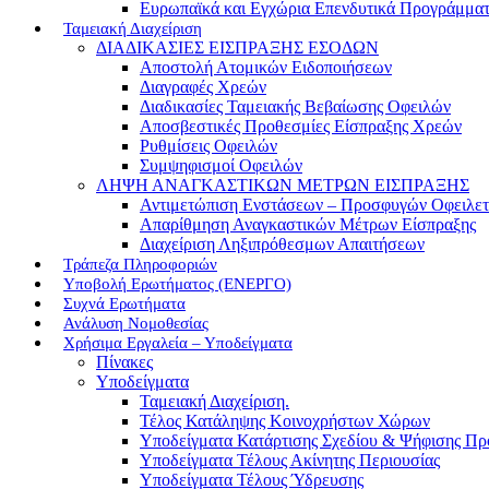
Ευρωπαϊκά και Εγχώρια Επενδυτικά Προγράμμα
Ταμειακή Διαχείριση
ΔΙΑΔΙΚΑΣΙΕΣ ΕΙΣΠΡΑΞΗΣ ΕΣΟΔΩΝ
Αποστολή Ατομικών Ειδοποιήσεων
Διαγραφές Χρεών
Διαδικασίες Ταμειακής Βεβαίωσης Οφειλών
Αποσβεστικές Προθεσμίες Είσπραξης Χρεών
Ρυθμίσεις Οφειλών
Συμψηφισμοί Οφειλών
ΛΗΨΗ ΑΝΑΓΚΑΣΤΙΚΩΝ ΜΕΤΡΩΝ ΕΙΣΠΡΑΞΗΣ
Αντιμετώπιση Ενστάσεων – Προσφυγών Οφειλε
Απαρίθμηση Αναγκαστικών Μέτρων Είσπραξης
Διαχείριση Ληξιπρόθεσμων Απαιτήσεων
Τράπεζα Πληροφοριών
Υποβολή Ερωτήματος (ΕΝΕΡΓΟ)
Συχνά Ερωτήματα
Ανάλυση Νομοθεσίας
Χρήσιμα Εργαλεία – Υποδείγματα
Πίνακες
Υποδείγματα
Ταμειακή Διαχείριση.
Τέλος Κατάληψης Κοινοχρήστων Χώρων
Υποδείγματα Κατάρτισης Σχεδίου & Ψήφισης Π
Υποδείγματα Τέλους Ακίνητης Περιουσίας
Υποδείγματα Τέλους Ύδρευσης