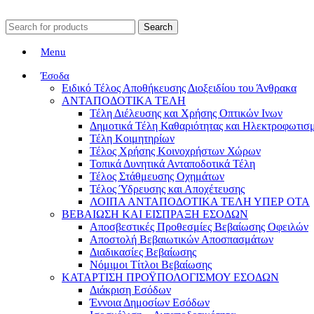
Search
Menu
Έσοδα
Ειδικό Τέλος Αποθήκευσης Διοξειδίου του Άνθρακα
ΑΝΤΑΠΟΔΟΤΙΚΑ ΤΕΛΗ
Τέλη Διέλευσης και Χρήσης Οπτικών Ινων
Δημοτικά Τέλη Καθαριότητας και Ηλεκτροφωτισ
Τέλη Κοιμητηρίων
Τέλος Χρήσης Κοινοχρήστων Χώρων
Τοπικά Δυνητικά Ανταποδοτικά Τέλη
Τέλος Στάθμευσης Οχημάτων
Τέλος Ύδρευσης και Αποχέτευσης
ΛΟΙΠΑ ΑΝΤΑΠΟΔΟΤΙΚΑ ΤΕΛΗ ΥΠΕΡ ΟΤΑ
ΒΕΒΑΙΩΣΗ ΚΑΙ ΕΙΣΠΡΑΞΗ ΕΣΟΔΩΝ
Αποσβεστικές Προθεσμίες Βεβαίωσης Οφειλών
Αποστολή Βεβαιωτικών Αποσπασμάτων
Διαδικασίες Βεβαίωσης
Νόμιμοι Τίτλοι Βεβαίωσης
ΚΑΤΑΡΤΙΣΗ ΠΡΟΫΠΟΛΟΓΙΣΜΟΥ ΕΣΟΔΩΝ
Διάκριση Εσόδων
Έννοια Δημοσίων Εσόδων