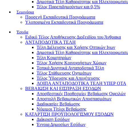
Δημοτικά Τέλη Καθαριότητας και Ηλεκτροφωτισ
Τέλος Παρεπιδημούντων και 0,5%
Σεμινάρια
Προσεχή Εκπαιδευτικά Προγράμματα
Υλοποιημένα Εκπαιδευτικά Προγράμματα
Έσοδα
Ειδικό Τέλος Αποθήκευσης Διοξειδίου του Άνθρακα
ΑΝΤΑΠΟΔΟΤΙΚΑ ΤΕΛΗ
Τέλη Διέλευσης και Χρήσης Οπτικών Ινων
Δημοτικά Τέλη Καθαριότητας και Ηλεκτροφωτισ
Τέλη Κοιμητηρίων
Τέλος Χρήσης Κοινοχρήστων Χώρων
Τοπικά Δυνητικά Ανταποδοτικά Τέλη
Τέλος Στάθμευσης Οχημάτων
Τέλος Ύδρευσης και Αποχέτευσης
ΛΟΙΠΑ ΑΝΤΑΠΟΔΟΤΙΚΑ ΤΕΛΗ ΥΠΕΡ ΟΤΑ
ΒΕΒΑΙΩΣΗ ΚΑΙ ΕΙΣΠΡΑΞΗ ΕΣΟΔΩΝ
Αποσβεστικές Προθεσμίες Βεβαίωσης Οφειλών
Αποστολή Βεβαιωτικών Αποσπασμάτων
Διαδικασίες Βεβαίωσης
Νόμιμοι Τίτλοι Βεβαίωσης
ΚΑΤΑΡΤΙΣΗ ΠΡΟΫΠΟΛΟΓΙΣΜΟΥ ΕΣΟΔΩΝ
Διάκριση Εσόδων
Έννοια Δημοσίων Εσόδων