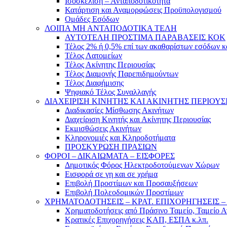
Ισοσκέλιση – Ανταποδοτικότητα
Κατάρτιση και Αναμορφώσεις Προϋπολογισμού
Ομάδες Εσόδων
ΛΟΙΠΑ ΜΗ ΑΝΤΑΠΟΔΟΤΙΚΑ ΤΕΛΗ
ΑΥΤΟΤΕΛΗ ΠΡΟΣΤΙΜΑ ΠΑΡΑΒΑΣΕΙΣ ΚΟΚ
Τέλος 2% ή 0,5% επί των ακαθαρίστων εσόδων 
Τέλος Λατομείων
Τέλος Ακίνητης Περιουσίας
Τέλος Διαμονής Παρεπιδημούντων
Τέλος Διαφήμισης
Ψηφιακό Τέλος Συναλλαγής
ΔΙΑΧΕΙΡΙΣΗ ΚΙΝΗΤΗΣ ΚΑΙ ΑΚΙΝΗΤΗΣ ΠΕΡΙΟΥΣ
Διαδικασίες Μίσθωσης Ακινήτων
Διαχείριση Κινητής και Ακίνητης Περιουσίας
Εκμισθώσεις Ακινήτων
Κληρονομιές και Κληροδοτήματα
ΠΡΟΣΚΥΡΩΣΗ ΠΡΑΣΙΩΝ
ΦΟΡΟΙ – ΔΙΚΑΙΩΜΑΤΑ – ΕΙΣΦΟΡΕΣ
Δημοτικός Φόρος Ηλεκτροδοτούμενων Χώρων
Εισφορά σε γη και σε χρήμα
Επιβολή Προστίμων και Προσαυξήσεων
Επιβολή Πολεοδομικών Προστίμων
ΧΡΗΜΑΤΟΔΟΤΗΣΕΙΣ – ΚΡΑΤ. ΕΠΙΧΟΡΗΓΗΣΕΙΣ
Χρηματοδοτήσεις από Πράσινο Ταμείο, Ταμείο 
Κρατικές Επιχορηγήσεις ΚΑΠ, ΕΣΠΑ κ.λπ.