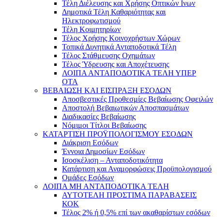
Τέλη Διέλευσης και Χρήσης Οπτικών Ινων
Δημοτικά Τέλη Καθαριότητας και
Ηλεκτροφωτισμού
Τέλη Κοιμητηρίων
Τέλος Χρήσης Κοινοχρήστων Χώρων
Τοπικά Δυνητικά Ανταποδοτικά Τέλη
Τέλος Στάθμευσης Οχημάτων
Τέλος Ύδρευσης και Αποχέτευσης
ΛΟΙΠΑ ΑΝΤΑΠΟΔΟΤΙΚΑ ΤΕΛΗ ΥΠΕΡ
ΟΤΑ
ΒΕΒΑΙΩΣΗ ΚΑΙ ΕΙΣΠΡΑΞΗ ΕΣΟΔΩΝ
Αποσβεστικές Προθεσμίες Βεβαίωσης Οφειλών
Αποστολή Βεβαιωτικών Αποσπασμάτων
Διαδικασίες Βεβαίωσης
Νόμιμοι Τίτλοι Βεβαίωσης
ΚΑΤΑΡΤΙΣΗ ΠΡΟΫΠΟΛΟΓΙΣΜΟΥ ΕΣΟΔΩΝ
Διάκριση Εσόδων
Έννοια Δημοσίων Εσόδων
Ισοσκέλιση – Ανταποδοτικότητα
Κατάρτιση και Αναμορφώσεις Προϋπολογισμού
Ομάδες Εσόδων
ΛΟΙΠΑ ΜΗ ΑΝΤΑΠΟΔΟΤΙΚΑ ΤΕΛΗ
ΑΥΤΟΤΕΛΗ ΠΡΟΣΤΙΜΑ ΠΑΡΑΒΑΣΕΙΣ
ΚΟΚ
Τέλος 2% ή 0,5% επί των ακαθαρίστων εσόδων