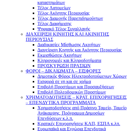
καταστημάτων
Τέλος Λατομείων
Τέλος Ακίνητης Περιουσίας
Τέλος Διαμονής Παρεπιδημούντων
Τέλος Διαφήμισης
Ψηφιακό Τέλος Συναλλαγής
ΔΙΑΧΕΙΡΙΣΗ ΚΙΝΗΤΗΣ ΚΑΙ ΑΚΙΝΗΤΗΣ
ΠΕΡΙΟΥΣΙΑΣ
Διαδικασίες Μίσθωσης Ακινήτων
Διαχείριση Κινητής και Ακίνητης Περιουσίας
Εκμισθώσεις Ακινήτων
Κληρονομιές και Κληροδοτήματα
ΠΡΟΣΚΥΡΩΣΗ ΠΡΑΣΙΩΝ
ΦΟΡΟΙ – ΔΙΚΑΙΩΜΑΤΑ – ΕΙΣΦΟΡΕΣ
Δημοτικός Φόρος Ηλεκτροδοτούμενων Χώρων
Εισφορά σε γη και σε χρήμα
Επιβολή Προστίμων και Προσαυξήσεων
Επιβολή Πολεοδομικών Προστίμων
ΧΡΗΜΑΤΟΔΟΤΗΣΕΙΣ – ΚΡΑΤ. ΕΠΙΧΟΡΗΓΗΣΕΙΣ
– ΕΠΕΝΔΥΤΙΚΑ ΠΡΟΓΡΑΜΜΑΤΑ
Χρηματοδοτήσεις από Πράσινο Ταμείο, Ταμείο
Ανάκαμψης, Πρόγραμμα Δημοσίων
Επενδύσεων κ.λ.π.
Κρατικές Επιχορηγήσεις ΚΑΠ, ΕΣΠΑ κ.λπ.
Ευρωπαϊκά και Εγχώρια Επενδυτικά