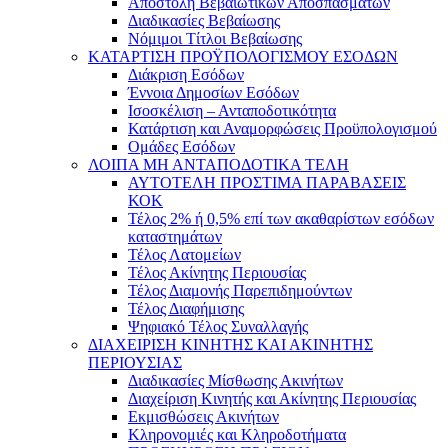
Αποστολή Βεβαιωτικών Αποσπασμάτων
Διαδικασίες Βεβαίωσης
Νόμιμοι Τίτλοι Βεβαίωσης
ΚΑΤΑΡΤΙΣΗ ΠΡΟΫΠΟΛΟΓΙΣΜΟΥ ΕΣΟΔΩΝ
Διάκριση Εσόδων
Έννοια Δημοσίων Εσόδων
Ισοσκέλιση – Ανταποδοτικότητα
Κατάρτιση και Αναμορφώσεις Προϋπολογισμού
Ομάδες Εσόδων
ΛΟΙΠΑ ΜΗ ΑΝΤΑΠΟΔΟΤΙΚΑ ΤΕΛΗ
ΑΥΤΟΤΕΛΗ ΠΡΟΣΤΙΜΑ ΠΑΡΑΒΑΣΕΙΣ
ΚΟΚ
Τέλος 2% ή 0,5% επί των ακαθαρίστων εσόδων
καταστημάτων
Τέλος Λατομείων
Τέλος Ακίνητης Περιουσίας
Τέλος Διαμονής Παρεπιδημούντων
Τέλος Διαφήμισης
Ψηφιακό Τέλος Συναλλαγής
ΔΙΑΧΕΙΡΙΣΗ ΚΙΝΗΤΗΣ ΚΑΙ ΑΚΙΝΗΤΗΣ
ΠΕΡΙΟΥΣΙΑΣ
Διαδικασίες Μίσθωσης Ακινήτων
Διαχείριση Κινητής και Ακίνητης Περιουσίας
Εκμισθώσεις Ακινήτων
Κληρονομιές και Κληροδοτήματα