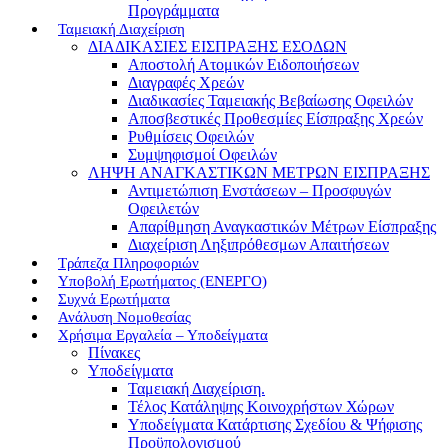
Προγράμματα
Ταμειακή Διαχείριση
ΔΙΑΔΙΚΑΣΙΕΣ ΕΙΣΠΡΑΞΗΣ ΕΣΟΔΩΝ
Αποστολή Ατομικών Ειδοποιήσεων
Διαγραφές Χρεών
Διαδικασίες Ταμειακής Βεβαίωσης Οφειλών
Αποσβεστικές Προθεσμίες Είσπραξης Χρεών
Ρυθμίσεις Οφειλών
Συμψηφισμοί Οφειλών
ΛΗΨΗ ΑΝΑΓΚΑΣΤΙΚΩΝ ΜΕΤΡΩΝ ΕΙΣΠΡΑΞΗΣ
Αντιμετώπιση Ενστάσεων – Προσφυγών
Οφειλετών
Απαρίθμηση Αναγκαστικών Μέτρων Είσπραξης
Διαχείριση Ληξιπρόθεσμων Απαιτήσεων
Τράπεζα Πληροφοριών
Υποβολή Ερωτήματος (ΕΝΕΡΓΟ)
Συχνά Ερωτήματα
Ανάλυση Νομοθεσίας
Χρήσιμα Εργαλεία – Υποδείγματα
Πίνακες
Υποδείγματα
Ταμειακή Διαχείριση.
Τέλος Κατάληψης Κοινοχρήστων Χώρων
Υποδείγματα Κατάρτισης Σχεδίου & Ψήφισης
Προϋπολογισμού