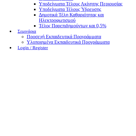
Υποδείγματα Τέλους Ακίνητης Περιουσίας
Υποδείγματα Τέλους Ύδρευσης
Δημοτικά Τέλη Καθαριότητας και
Ηλεκτροφωτισμού
Τέλος Παρεπιδημούντων και 0,5%
Σεμινάρια
Προσεχή Εκπαιδευτικά Προγράμματα
Υλοποιημένα Εκπαιδευτικά Προγράμματα
Login / Register