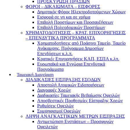
ΠΡΟΣΚΥΡΩΣΗ ΠΡΑΣΙΩΝ
ΦΟΡΟΙ – ΔΙΚΑΙΩΜΑΤΑ – ΕΙΣΦΟΡΕΣ
Δημοτικός Φόρος Ηλεκτροδοτούμενων Χώρων
Εισφορά σε γη και σε χρήμα
Επιβολή Προστίμων και Προσαυξήσεων
Επιβολή Πολεοδομικών Προστίμων
ΧΡΗΜΑΤΟΔΟΤΗΣΕΙΣ – ΚΡΑΤ. ΕΠΙΧΟΡΗΓΗΣΕΙΣ
– ΕΠΕΝΔΥΤΙΚΑ ΠΡΟΓΡΑΜΜΑΤΑ
Χρηματοδοτήσεις από Πράσινο Ταμείο, Ταμείο
Ανάκαμψης, Πρόγραμμα Δημοσίων
Επενδύσεων κ.λ.π.
Κρατικές Επιχορηγήσεις ΚΑΠ, ΕΣΠΑ κ.λπ.
Ευρωπαϊκά και Εγχώρια Επενδυτικά
Προγράμματα
Ταμειακή Διαχείριση
ΔΙΑΔΙΚΑΣΙΕΣ ΕΙΣΠΡΑΞΗΣ ΕΣΟΔΩΝ
Αποστολή Ατομικών Ειδοποιήσεων
Διαγραφές Χρεών
Διαδικασίες Ταμειακής Βεβαίωσης Οφειλών
Αποσβεστικές Προθεσμίες Είσπραξης Χρεών
Ρυθμίσεις Οφειλών
Συμψηφισμοί Οφειλών
ΛΗΨΗ ΑΝΑΓΚΑΣΤΙΚΩΝ ΜΕΤΡΩΝ ΕΙΣΠΡΑΞΗΣ
Αντιμετώπιση Ενστάσεων – Προσφυγών
Οφειλετών