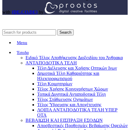
with
{DE.CO.DE}
by
Search
Menu
Έσοδα
Ειδικό Τέλος Αποθήκευσης Διοξειδίου του Άνθρακα
ΑΝΤΑΠΟΔΟΤΙΚΑ ΤΕΛΗ
Τέλη Διέλευσης και Χρήσης Οπτικών Ινων
Δημοτικά Τέλη Καθαριότητας και
Ηλεκτροφωτισμού
Τέλη Κοιμητηρίων
Τέλος Χρήσης Κοινοχρήστων Χώρων
Τοπικά Δυνητικά Ανταποδοτικά Τέλη
Τέλος Στάθμευσης Οχημάτων
Τέλος Ύδρευσης και Αποχέτευσης
ΛΟΙΠΑ ΑΝΤΑΠΟΔΟΤΙΚΑ ΤΕΛΗ ΥΠΕΡ
ΟΤΑ
ΒΕΒΑΙΩΣΗ ΚΑΙ ΕΙΣΠΡΑΞΗ ΕΣΟΔΩΝ
Αποσβεστικές Προθεσμίες Βεβαίωσης Οφειλών