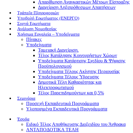
Απαρίθμηση Αναγκαστικών Μέτρων Είσπραξης
Διαχείριση Ληξιπρόθεσμων Απαιτήσεων
Τράπεζα Πληροφοριών
Υποβολή Ερωτήματος (ΕΝΕΡΓΟ)
Συχνά Ερωτήματα
Ανάλυση Νομοθεσίας
Χρήσιμα Εργαλεία – Υποδείγματα
Πίνακες
Υποδείγματα
Ταμειακή Διαχείριση.
Τέλος Κατάληψης Κοινοχρήστων Χώρων
Υποδείγματα Κατάρτισης Σχεδίου & Ψήφισης
Προϋπολογισμού
Υποδείγματα Τέλους Ακίνητης Περιουσίας
Υποδείγματα Τέλους Ύδρευσης
Δημοτικά Τέλη Καθαριότητας και
Ηλεκτροφωτισμού
Τέλος Παρεπιδημούντων και 0,5%
Σεμινάρια
Προσεχή Εκπαιδευτικά Προγράμματα
Υλοποιημένα Εκπαιδευτικά Προγράμματα
Έσοδα
Ειδικό Τέλος Αποθήκευσης Διοξειδίου του Άνθρακα
ΑΝΤΑΠΟΔΟΤΙΚΑ ΤΕΛΗ