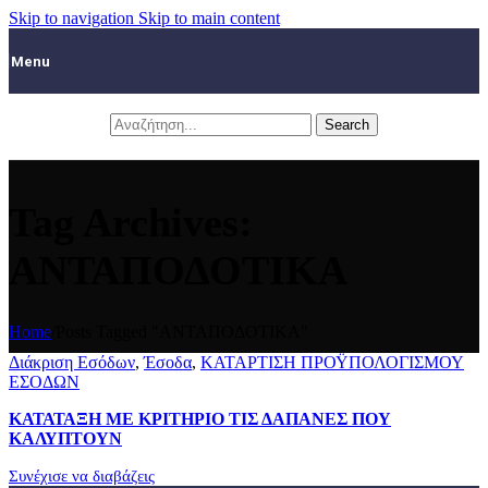
Skip to navigation
Skip to main content
Menu
Search
Tag Archives:
ΑΝΤΑΠΟΔΟΤΙΚΑ
Home
/
Posts Tagged "ΑΝΤΑΠΟΔΟΤΙΚΑ"
Διάκριση Εσόδων
,
Έσοδα
,
ΚΑΤΑΡΤΙΣΗ ΠΡΟΫΠΟΛΟΓΙΣΜΟΥ
ΕΣΟΔΩΝ
ΚΑΤΑΤΑΞΗ ΜΕ ΚΡΙΤΗΡΙΟ ΤΙΣ ΔΑΠΑΝΕΣ ΠΟΥ
ΚΑΛΥΠΤΟΥΝ
Συνέχισε να διαβάζεις