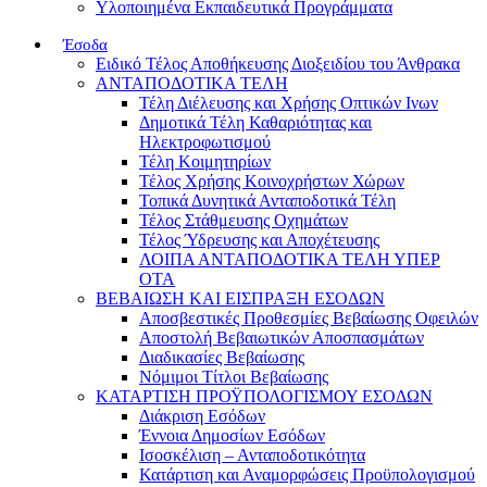
Υλοποιημένα Εκπαιδευτικά Προγράμματα
Έσοδα
Ειδικό Τέλος Αποθήκευσης Διοξειδίου του Άνθρακα
ΑΝΤΑΠΟΔΟΤΙΚΑ ΤΕΛΗ
Τέλη Διέλευσης και Χρήσης Οπτικών Ινων
Δημοτικά Τέλη Καθαριότητας και
Ηλεκτροφωτισμού
Τέλη Κοιμητηρίων
Τέλος Χρήσης Κοινοχρήστων Χώρων
Τοπικά Δυνητικά Ανταποδοτικά Τέλη
Τέλος Στάθμευσης Οχημάτων
Τέλος Ύδρευσης και Αποχέτευσης
ΛΟΙΠΑ ΑΝΤΑΠΟΔΟΤΙΚΑ ΤΕΛΗ ΥΠΕΡ
ΟΤΑ
ΒΕΒΑΙΩΣΗ ΚΑΙ ΕΙΣΠΡΑΞΗ ΕΣΟΔΩΝ
Αποσβεστικές Προθεσμίες Βεβαίωσης Οφειλών
Αποστολή Βεβαιωτικών Αποσπασμάτων
Διαδικασίες Βεβαίωσης
Νόμιμοι Τίτλοι Βεβαίωσης
ΚΑΤΑΡΤΙΣΗ ΠΡΟΫΠΟΛΟΓΙΣΜΟΥ ΕΣΟΔΩΝ
Διάκριση Εσόδων
Έννοια Δημοσίων Εσόδων
Ισοσκέλιση – Ανταποδοτικότητα
Κατάρτιση και Αναμορφώσεις Προϋπολογισμού