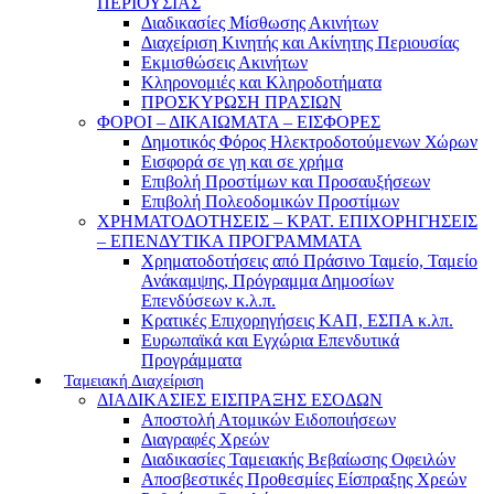
ΠΕΡΙΟΥΣΙΑΣ
Διαδικασίες Μίσθωσης Ακινήτων
Διαχείριση Κινητής και Ακίνητης Περιουσίας
Εκμισθώσεις Ακινήτων
Κληρονομιές και Κληροδοτήματα
ΠΡΟΣΚΥΡΩΣΗ ΠΡΑΣΙΩΝ
ΦΟΡΟΙ – ΔΙΚΑΙΩΜΑΤΑ – ΕΙΣΦΟΡΕΣ
Δημοτικός Φόρος Ηλεκτροδοτούμενων Χώρων
Εισφορά σε γη και σε χρήμα
Επιβολή Προστίμων και Προσαυξήσεων
Επιβολή Πολεοδομικών Προστίμων
ΧΡΗΜΑΤΟΔΟΤΗΣΕΙΣ – ΚΡΑΤ. ΕΠΙΧΟΡΗΓΗΣΕΙΣ
– ΕΠΕΝΔΥΤΙΚΑ ΠΡΟΓΡΑΜΜΑΤΑ
Χρηματοδοτήσεις από Πράσινο Ταμείο, Ταμείο
Ανάκαμψης, Πρόγραμμα Δημοσίων
Επενδύσεων κ.λ.π.
Κρατικές Επιχορηγήσεις ΚΑΠ, ΕΣΠΑ κ.λπ.
Ευρωπαϊκά και Εγχώρια Επενδυτικά
Προγράμματα
Ταμειακή Διαχείριση
ΔΙΑΔΙΚΑΣΙΕΣ ΕΙΣΠΡΑΞΗΣ ΕΣΟΔΩΝ
Αποστολή Ατομικών Ειδοποιήσεων
Διαγραφές Χρεών
Διαδικασίες Ταμειακής Βεβαίωσης Οφειλών
Αποσβεστικές Προθεσμίες Είσπραξης Χρεών