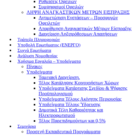
Ρυθμίσεις Οφειλών
Συμψηφισμοί Οφειλών
ΛΗΨΗ ΑΝΑΓΚΑΣΤΙΚΩΝ ΜΕΤΡΩΝ ΕΙΣΠΡΑΞΗΣ
Αντιμετώπιση Ενστάσεων – Προσφυγών
Οφειλετών
Απαρίθμηση Αναγκαστικών Μέτρων Είσπραξης
Διαχείριση Ληξιπρόθεσμων Απαιτήσεων
Τράπεζα Πληροφοριών
Υποβολή Ερωτήματος (ΕΝΕΡΓΟ)
Συχνά Ερωτήματα
Ανάλυση Νομοθεσίας
Χρήσιμα Εργαλεία – Υποδείγματα
Πίνακες
Υποδείγματα
Ταμειακή Διαχείριση.
Τέλος Κατάληψης Κοινοχρήστων Χώρων
Υποδείγματα Κατάρτισης Σχεδίου & Ψήφισης
Προϋπολογισμού
Υποδείγματα Τέλους Ακίνητης Περιουσίας
Υποδείγματα Τέλους Ύδρευσης
Δημοτικά Τέλη Καθαριότητας και
Ηλεκτροφωτισμού
Τέλος Παρεπιδημούντων και 0,5%
Σεμινάρια
Προσεχή Εκπαιδευτικά Προγράμματα