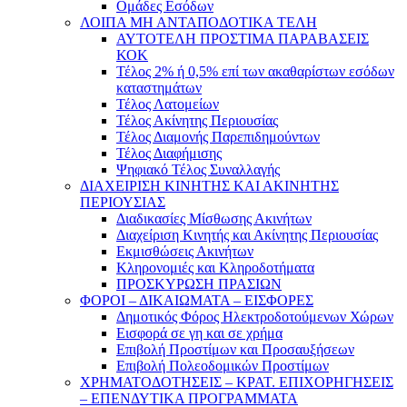
Ομάδες Εσόδων
ΛΟΙΠΑ ΜΗ ΑΝΤΑΠΟΔΟΤΙΚΑ ΤΕΛΗ
ΑΥΤΟΤΕΛΗ ΠΡΟΣΤΙΜΑ ΠΑΡΑΒΑΣΕΙΣ
ΚΟΚ
Τέλος 2% ή 0,5% επί των ακαθαρίστων εσόδων
καταστημάτων
Τέλος Λατομείων
Τέλος Ακίνητης Περιουσίας
Τέλος Διαμονής Παρεπιδημούντων
Τέλος Διαφήμισης
Ψηφιακό Τέλος Συναλλαγής
ΔΙΑΧΕΙΡΙΣΗ ΚΙΝΗΤΗΣ ΚΑΙ ΑΚΙΝΗΤΗΣ
ΠΕΡΙΟΥΣΙΑΣ
Διαδικασίες Μίσθωσης Ακινήτων
Διαχείριση Κινητής και Ακίνητης Περιουσίας
Εκμισθώσεις Ακινήτων
Κληρονομιές και Κληροδοτήματα
ΠΡΟΣΚΥΡΩΣΗ ΠΡΑΣΙΩΝ
ΦΟΡΟΙ – ΔΙΚΑΙΩΜΑΤΑ – ΕΙΣΦΟΡΕΣ
Δημοτικός Φόρος Ηλεκτροδοτούμενων Χώρων
Εισφορά σε γη και σε χρήμα
Επιβολή Προστίμων και Προσαυξήσεων
Επιβολή Πολεοδομικών Προστίμων
ΧΡΗΜΑΤΟΔΟΤΗΣΕΙΣ – ΚΡΑΤ. ΕΠΙΧΟΡΗΓΗΣΕΙΣ
– ΕΠΕΝΔΥΤΙΚΑ ΠΡΟΓΡΑΜΜΑΤΑ