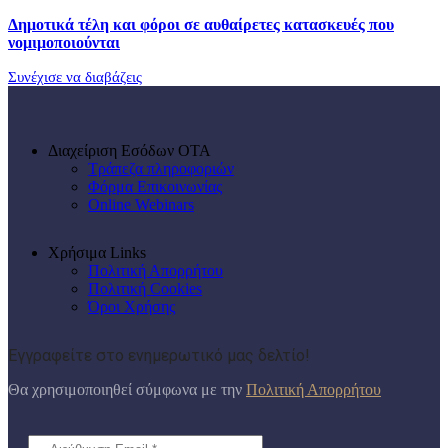
Δημοτικά τέλη και φόροι σε αυθαίρετες κατασκευές που
νομιμοποιούνται
Συνέχισε να διαβάζεις
Διαχείριση Εσόδων ΟΤΑ
Τράπεζα πληροφοριών
Φόρμα Επικοινωνίας
Online Webinars
Χρήσιμα Links
Πολιτική Απορρήτου
Πολιτική Cookies
Όροι Χρήσης
Εγγραφείτε στο ενημερωτικό μας δελτίο!
Θα χρησιμοποιηθεί σύμφωνα με την
Πολιτική Απορρήτου