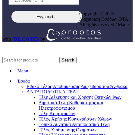
Copyright © 2025
Διαχείριση Εσόδων ΟΤΑ /
All rights reserved / Made
with
{DE.CO.DE}
by
Search
Menu
Έσοδα
Ειδικό Τέλος Αποθήκευσης Διοξειδίου του Άνθρακα
ΑΝΤΑΠΟΔΟΤΙΚΑ ΤΕΛΗ
Τέλη Διέλευσης και Χρήσης Οπτικών Ινων
Δημοτικά Τέλη Καθαριότητας και
Ηλεκτροφωτισμού
Τέλη Κοιμητηρίων
Τέλος Χρήσης Κοινοχρήστων Χώρων
Τοπικά Δυνητικά Ανταποδοτικά Τέλη
Τέλος Στάθμευσης Οχημάτων