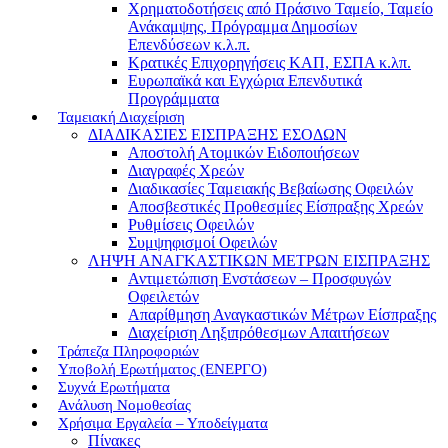
Χρηματοδοτήσεις από Πράσινο Ταμείο, Ταμείο
Ανάκαμψης, Πρόγραμμα Δημοσίων
Επενδύσεων κ.λ.π.
Κρατικές Επιχορηγήσεις ΚΑΠ, ΕΣΠΑ κ.λπ.
Ευρωπαϊκά και Εγχώρια Επενδυτικά
Προγράμματα
Ταμειακή Διαχείριση
ΔΙΑΔΙΚΑΣΙΕΣ ΕΙΣΠΡΑΞΗΣ ΕΣΟΔΩΝ
Αποστολή Ατομικών Ειδοποιήσεων
Διαγραφές Χρεών
Διαδικασίες Ταμειακής Βεβαίωσης Οφειλών
Αποσβεστικές Προθεσμίες Είσπραξης Χρεών
Ρυθμίσεις Οφειλών
Συμψηφισμοί Οφειλών
ΛΗΨΗ ΑΝΑΓΚΑΣΤΙΚΩΝ ΜΕΤΡΩΝ ΕΙΣΠΡΑΞΗΣ
Αντιμετώπιση Ενστάσεων – Προσφυγών
Οφειλετών
Απαρίθμηση Αναγκαστικών Μέτρων Είσπραξης
Διαχείριση Ληξιπρόθεσμων Απαιτήσεων
Τράπεζα Πληροφοριών
Υποβολή Ερωτήματος (ΕΝΕΡΓΟ)
Συχνά Ερωτήματα
Ανάλυση Νομοθεσίας
Χρήσιμα Εργαλεία – Υποδείγματα
Πίνακες