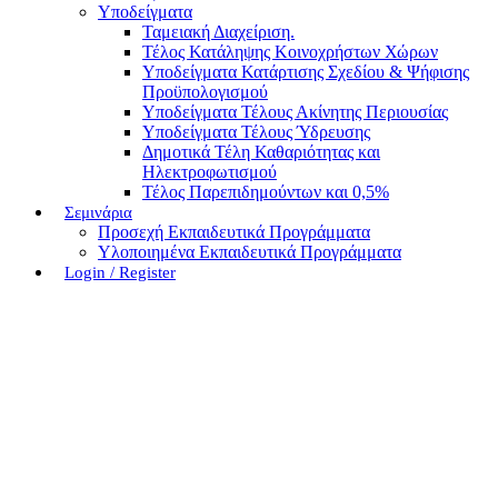
Υποδείγματα
Ταμειακή Διαχείριση.
Τέλος Κατάληψης Κοινοχρήστων Χώρων
Υποδείγματα Κατάρτισης Σχεδίου & Ψήφισης
Προϋπολογισμού
Υποδείγματα Τέλους Ακίνητης Περιουσίας
Υποδείγματα Τέλους Ύδρευσης
Δημοτικά Τέλη Καθαριότητας και
Ηλεκτροφωτισμού
Τέλος Παρεπιδημούντων και 0,5%
Σεμινάρια
Προσεχή Εκπαιδευτικά Προγράμματα
Υλοποιημένα Εκπαιδευτικά Προγράμματα
Login / Register