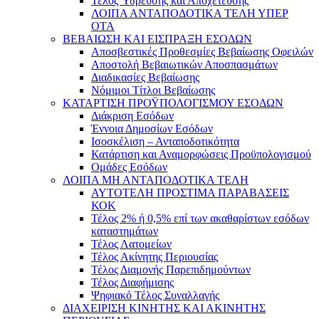
Τέλος Ύδρευσης και Αποχέτευσης
ΛΟΙΠΑ ΑΝΤΑΠΟΔΟΤΙΚΑ ΤΕΛΗ ΥΠΕΡ
ΟΤΑ
ΒΕΒΑΙΩΣΗ ΚΑΙ ΕΙΣΠΡΑΞΗ ΕΣΟΔΩΝ
Αποσβεστικές Προθεσμίες Βεβαίωσης Οφειλών
Αποστολή Βεβαιωτικών Αποσπασμάτων
Διαδικασίες Βεβαίωσης
Νόμιμοι Τίτλοι Βεβαίωσης
ΚΑΤΑΡΤΙΣΗ ΠΡΟΫΠΟΛΟΓΙΣΜΟΥ ΕΣΟΔΩΝ
Διάκριση Εσόδων
Έννοια Δημοσίων Εσόδων
Ισοσκέλιση – Ανταποδοτικότητα
Κατάρτιση και Αναμορφώσεις Προϋπολογισμού
Ομάδες Εσόδων
ΛΟΙΠΑ ΜΗ ΑΝΤΑΠΟΔΟΤΙΚΑ ΤΕΛΗ
ΑΥΤΟΤΕΛΗ ΠΡΟΣΤΙΜΑ ΠΑΡΑΒΑΣΕΙΣ
ΚΟΚ
Τέλος 2% ή 0,5% επί των ακαθαρίστων εσόδων
καταστημάτων
Τέλος Λατομείων
Τέλος Ακίνητης Περιουσίας
Τέλος Διαμονής Παρεπιδημούντων
Τέλος Διαφήμισης
Ψηφιακό Τέλος Συναλλαγής
ΔΙΑΧΕΙΡΙΣΗ ΚΙΝΗΤΗΣ ΚΑΙ ΑΚΙΝΗΤΗΣ