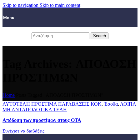
Skip to navigation
Skip to main content
Menu
Search
Tag Archives: ΑΠΟΔΟΣΗ
ΠΡΟΣΤΙΜΩΝ
Home
/
Posts Tagged "ΑΠΟΔΟΣΗ ΠΡΟΣΤΙΜΩΝ"
ΑΥΤΟΤΕΛΗ ΠΡΟΣΤΙΜΑ ΠΑΡΑΒΑΣΕΙΣ ΚΟΚ
,
Έσοδα
,
ΛΟΙΠΑ
ΜΗ ΑΝΤΑΠΟΔΟΤΙΚΑ ΤΕΛΗ
Απόδοση των προστίμων στους ΟΤΑ
Συνέχισε να διαβάζεις