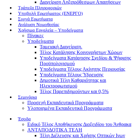
Διαχείριση Ληξιπρόθεσμων Απαιτήσεων
Τράπεζα Πληροφοριών
Υποβολή Ερωτήματος (ΕΝΕΡΓΟ)
Συχνά Ερωτήματα
Ανάλυση Νομοθεσίας
Χρήσιμα Εργαλεία – Υποδείγματα
Πίνακες
Υποδείγματα
Ταμειακή Διαχείριση.
Τέλος Κατάληψης Κοινοχρήστων Χώρων
Υποδείγματα Κατάρτισης Σχεδίου & Ψήφισης
Προϋπολογισμού
Υποδείγματα Τέλους Ακίνητης Περιουσίας
Υποδείγματα Τέλους Ύδρευσης
Δημοτικά Τέλη Καθαριότητας και
Ηλεκτροφωτισμού
Τέλος Παρεπιδημούντων και 0,5%
Σεμινάρια
Προσεχή Εκπαιδευτικά Προγράμματα
Υλοποιημένα Εκπαιδευτικά Προγράμματα
Έσοδα
Ειδικό Τέλος Αποθήκευσης Διοξειδίου του Άνθρακα
ΑΝΤΑΠΟΔΟΤΙΚΑ ΤΕΛΗ
Τέλη Διέλευσης και Χρήσης Οπτικών Ινων