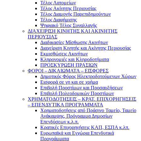
Τέλος Λατομείων
Τέλος Ακίνητης Περιουσίας
Τέλος Διαμονής Παρεπιδημούντων
Τέλος Διαφήμισης
Ψηφιακό Τέλος Συναλλαγής
ΔΙΑΧΕΙΡΙΣΗ ΚΙΝΗΤΗΣ ΚΑΙ ΑΚΙΝΗΤΗΣ
ΠΕΡΙΟΥΣΙΑΣ
Διαδικασίες Μίσθωσης Ακινήτων
Διαχείριση Κινητής και Ακίνητης Περιουσίας
Εκμισθώσεις Ακινήτων
Κληρονομιές και Κληροδοτήματα
ΠΡΟΣΚΥΡΩΣΗ ΠΡΑΣΙΩΝ
ΦΟΡΟΙ – ΔΙΚΑΙΩΜΑΤΑ – ΕΙΣΦΟΡΕΣ
Δημοτικός Φόρος Ηλεκτροδοτούμενων Χώρων
Εισφορά σε γη και σε χρήμα
Επιβολή Προστίμων και Προσαυξήσεων
Επιβολή Πολεοδομικών Προστίμων
ΧΡΗΜΑΤΟΔΟΤΗΣΕΙΣ – ΚΡΑΤ. ΕΠΙΧΟΡΗΓΗΣΕΙΣ
– ΕΠΕΝΔΥΤΙΚΑ ΠΡΟΓΡΑΜΜΑΤΑ
Χρηματοδοτήσεις από Πράσινο Ταμείο, Ταμείο
Ανάκαμψης, Πρόγραμμα Δημοσίων
Επενδύσεων κ.λ.π.
Κρατικές Επιχορηγήσεις ΚΑΠ, ΕΣΠΑ κ.λπ.
Ευρωπαϊκά και Εγχώρια Επενδυτικά
Προγράμματα