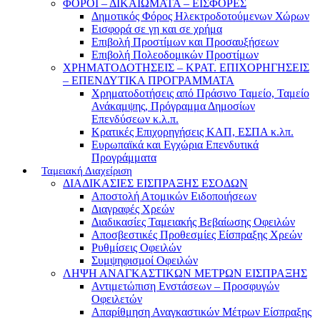
ΦΟΡΟΙ – ΔΙΚΑΙΩΜΑΤΑ – ΕΙΣΦΟΡΕΣ
Δημοτικός Φόρος Ηλεκτροδοτούμενων Χώρων
Εισφορά σε γη και σε χρήμα
Επιβολή Προστίμων και Προσαυξήσεων
Επιβολή Πολεοδομικών Προστίμων
ΧΡΗΜΑΤΟΔΟΤΗΣΕΙΣ – ΚΡΑΤ. ΕΠΙΧΟΡΗΓΗΣΕΙΣ
– ΕΠΕΝΔΥΤΙΚΑ ΠΡΟΓΡΑΜΜΑΤΑ
Χρηματοδοτήσεις από Πράσινο Ταμείο, Ταμείο
Ανάκαμψης, Πρόγραμμα Δημοσίων
Επενδύσεων κ.λ.π.
Κρατικές Επιχορηγήσεις ΚΑΠ, ΕΣΠΑ κ.λπ.
Ευρωπαϊκά και Εγχώρια Επενδυτικά
Προγράμματα
Ταμειακή Διαχείριση
ΔΙΑΔΙΚΑΣΙΕΣ ΕΙΣΠΡΑΞΗΣ ΕΣΟΔΩΝ
Αποστολή Ατομικών Ειδοποιήσεων
Διαγραφές Χρεών
Διαδικασίες Ταμειακής Βεβαίωσης Οφειλών
Αποσβεστικές Προθεσμίες Είσπραξης Χρεών
Ρυθμίσεις Οφειλών
Συμψηφισμοί Οφειλών
ΛΗΨΗ ΑΝΑΓΚΑΣΤΙΚΩΝ ΜΕΤΡΩΝ ΕΙΣΠΡΑΞΗΣ
Αντιμετώπιση Ενστάσεων – Προσφυγών
Οφειλετών
Απαρίθμηση Αναγκαστικών Μέτρων Είσπραξης