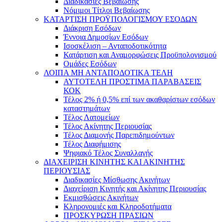
Διαδικασίες Βεβαίωσης
Νόμιμοι Τίτλοι Βεβαίωσης
ΚΑΤΑΡΤΙΣΗ ΠΡΟΫΠΟΛΟΓΙΣΜΟΥ ΕΣΟΔΩΝ
Διάκριση Εσόδων
Έννοια Δημοσίων Εσόδων
Ισοσκέλιση – Ανταποδοτικότητα
Κατάρτιση και Αναμορφώσεις Προϋπολογισμού
Ομάδες Εσόδων
ΛΟΙΠΑ ΜΗ ΑΝΤΑΠΟΔΟΤΙΚΑ ΤΕΛΗ
ΑΥΤΟΤΕΛΗ ΠΡΟΣΤΙΜΑ ΠΑΡΑΒΑΣΕΙΣ
ΚΟΚ
Τέλος 2% ή 0,5% επί των ακαθαρίστων εσόδων
καταστημάτων
Τέλος Λατομείων
Τέλος Ακίνητης Περιουσίας
Τέλος Διαμονής Παρεπιδημούντων
Τέλος Διαφήμισης
Ψηφιακό Τέλος Συναλλαγής
ΔΙΑΧΕΙΡΙΣΗ ΚΙΝΗΤΗΣ ΚΑΙ ΑΚΙΝΗΤΗΣ
ΠΕΡΙΟΥΣΙΑΣ
Διαδικασίες Μίσθωσης Ακινήτων
Διαχείριση Κινητής και Ακίνητης Περιουσίας
Εκμισθώσεις Ακινήτων
Κληρονομιές και Κληροδοτήματα
ΠΡΟΣΚΥΡΩΣΗ ΠΡΑΣΙΩΝ