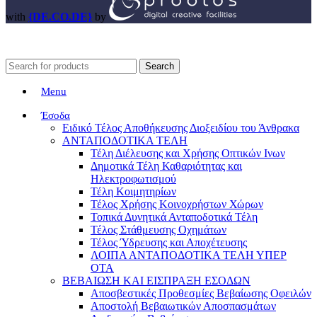
with
{DE.CO.DE}
by
Search
Menu
Έσοδα
Ειδικό Τέλος Αποθήκευσης Διοξειδίου του Άνθρακα
ΑΝΤΑΠΟΔΟΤΙΚΑ ΤΕΛΗ
Τέλη Διέλευσης και Χρήσης Οπτικών Ινων
Δημοτικά Τέλη Καθαριότητας και
Ηλεκτροφωτισμού
Τέλη Κοιμητηρίων
Τέλος Χρήσης Κοινοχρήστων Χώρων
Τοπικά Δυνητικά Ανταποδοτικά Τέλη
Τέλος Στάθμευσης Οχημάτων
Τέλος Ύδρευσης και Αποχέτευσης
ΛΟΙΠΑ ΑΝΤΑΠΟΔΟΤΙΚΑ ΤΕΛΗ ΥΠΕΡ
ΟΤΑ
ΒΕΒΑΙΩΣΗ ΚΑΙ ΕΙΣΠΡΑΞΗ ΕΣΟΔΩΝ
Αποσβεστικές Προθεσμίες Βεβαίωσης Οφειλών
Αποστολή Βεβαιωτικών Αποσπασμάτων