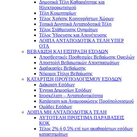
Δημοτικά Τέλη Καθαριότητας και
Ηλεκτροφωτισμού
Τέλη Κοιμητηρίων
Τέλος Χρήσης Κοινοχρήστων Χώρων
Τοπικά Δυνητικά Ανταποδοτικά Τέλη
Τέλος Στάθμευσης Οχημάτων
Τέλος Ύδρευσης και Αποχέτευσης
ΛΟΙΠΑ ΑΝΤΑΠΟΔΟΤΙΚΑ ΤΕΛΗ ΥΠΕΡ
ΟΤΑ
ΒΕΒΑΙΩΣΗ ΚΑΙ ΕΙΣΠΡΑΞΗ ΕΣΟΔΩΝ
Αποσβεστικές Προθεσμίες Βεβαίωσης Οφειλών
Αποστολή Βεβαιωτικών Αποσπασμάτων
Διαδικασίες Βεβαίωσης
Νόμιμοι Τίτλοι Βεβαίωσης
ΚΑΤΑΡΤΙΣΗ ΠΡΟΫΠΟΛΟΓΙΣΜΟΥ ΕΣΟΔΩΝ
Διάκριση Εσόδων
Έννοια Δημοσίων Εσόδων
Ισοσκέλιση – Ανταποδοτικότητα
Κατάρτιση και Αναμορφώσεις Προϋπολογισμού
Ομάδες Εσόδων
ΛΟΙΠΑ ΜΗ ΑΝΤΑΠΟΔΟΤΙΚΑ ΤΕΛΗ
ΑΥΤΟΤΕΛΗ ΠΡΟΣΤΙΜΑ ΠΑΡΑΒΑΣΕΙΣ
ΚΟΚ
Τέλος 2% ή 0,5% επί των ακαθαρίστων εσόδων
καταστημάτων