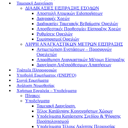
Ταμειακή Διαχείριση
ΔΙΑΔΙΚΑΣΙΕΣ ΕΙΣΠΡΑΞΗΣ ΕΣΟΔΩΝ
Αποστολή Ατομικών Ειδοποιήσεων
Διαγραφές Χρεών
Διαδικασίες Ταμειακής Βεβαίωσης Οφειλών
Αποσβεστικές Προθεσμίες Είσπραξης Χρεών
Ρυθμίσεις Οφειλών
Συμψηφισμοί Οφειλών
ΛΗΨΗ ΑΝΑΓΚΑΣΤΙΚΩΝ ΜΕΤΡΩΝ ΕΙΣΠΡΑΞΗΣ
Αντιμετώπιση Ενστάσεων – Προσφυγών
Οφειλετών
Απαρίθμηση Αναγκαστικών Μέτρων Είσπραξης
Διαχείριση Ληξιπρόθεσμων Απαιτήσεων
Τράπεζα Πληροφοριών
Υποβολή Ερωτήματος (ΕΝΕΡΓΟ)
Συχνά Ερωτήματα
Ανάλυση Νομοθεσίας
Χρήσιμα Εργαλεία – Υποδείγματα
Πίνακες
Υποδείγματα
Ταμειακή Διαχείριση.
Τέλος Κατάληψης Κοινοχρήστων Χώρων
Υποδείγματα Κατάρτισης Σχεδίου & Ψήφισης
Προϋπολογισμού
Υποδείγματα Τέλους Ακίνητης Περιουσίας