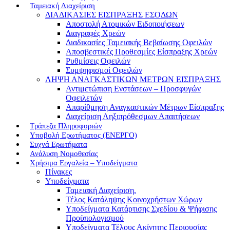
Ταμειακή Διαχείριση
ΔΙΑΔΙΚΑΣΙΕΣ ΕΙΣΠΡΑΞΗΣ ΕΣΟΔΩΝ
Αποστολή Ατομικών Ειδοποιήσεων
Διαγραφές Χρεών
Διαδικασίες Ταμειακής Βεβαίωσης Οφειλών
Αποσβεστικές Προθεσμίες Είσπραξης Χρεών
Ρυθμίσεις Οφειλών
Συμψηφισμοί Οφειλών
ΛΗΨΗ ΑΝΑΓΚΑΣΤΙΚΩΝ ΜΕΤΡΩΝ ΕΙΣΠΡΑΞΗΣ
Αντιμετώπιση Ενστάσεων – Προσφυγών
Οφειλετών
Απαρίθμηση Αναγκαστικών Μέτρων Είσπραξης
Διαχείριση Ληξιπρόθεσμων Απαιτήσεων
Τράπεζα Πληροφοριών
Υποβολή Ερωτήματος (ΕΝΕΡΓΟ)
Συχνά Ερωτήματα
Ανάλυση Νομοθεσίας
Χρήσιμα Εργαλεία – Υποδείγματα
Πίνακες
Υποδείγματα
Ταμειακή Διαχείριση.
Τέλος Κατάληψης Κοινοχρήστων Χώρων
Υποδείγματα Κατάρτισης Σχεδίου & Ψήφισης
Προϋπολογισμού
Υποδείγματα Τέλους Ακίνητης Περιουσίας