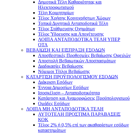
Δημοτικά Τέλη Καθαριότητας και
Ηλεκτροφωτισμού
Τέλη Κοιμητηρίων
Τέλος Χρήσης Κοινοχρήστων Χώρων
Τοπικά Δυνητικά Ανταποδοτικά Τέλη
Τέλος Στάθμευσης Οχημάτων
Τέλος Ύδρευσης και Αποχέτευσης
ΛΟΙΠΑ ΑΝΤΑΠΟΔΟΤΙΚΑ ΤΕΛΗ ΥΠΕΡ
ΟΤΑ
ΒΕΒΑΙΩΣΗ ΚΑΙ ΕΙΣΠΡΑΞΗ ΕΣΟΔΩΝ
Αποσβεστικές Προθεσμίες Βεβαίωσης Οφειλών
Αποστολή Βεβαιωτικών Αποσπασμάτων
Διαδικασίες Βεβαίωσης
Νόμιμοι Τίτλοι Βεβαίωσης
ΚΑΤΑΡΤΙΣΗ ΠΡΟΫΠΟΛΟΓΙΣΜΟΥ ΕΣΟΔΩΝ
Διάκριση Εσόδων
Έννοια Δημοσίων Εσόδων
Ισοσκέλιση – Ανταποδοτικότητα
Κατάρτιση και Αναμορφώσεις Προϋπολογισμού
Ομάδες Εσόδων
ΛΟΙΠΑ ΜΗ ΑΝΤΑΠΟΔΟΤΙΚΑ ΤΕΛΗ
ΑΥΤΟΤΕΛΗ ΠΡΟΣΤΙΜΑ ΠΑΡΑΒΑΣΕΙΣ
ΚΟΚ
Τέλος 2% ή 0,5% επί των ακαθαρίστων εσόδων
καταστημάτων