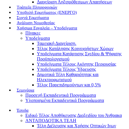
Διαχείριση Ληξιπρόθεσμων Απαιτήσεων
Τράπεζα Πληροφοριών
Υποβολή Ερωτήματος (ΕΝΕΡΓΟ)
Συχνά Ερωτήματα
Ανάλυση Νομοθεσίας
Χρήσιμα Εργαλεία – Υποδείγματα
Πίνακες
Υποδείγματα
Ταμειακή Διαχείριση.
Τέλος Κατάληψης Κοινοχρήστων Χώρων
Υποδείγματα Κατάρτισης Σχεδίου & Ψήφισης
Προϋπολογισμού
Υποδείγματα Τέλους Ακίνητης Περιουσίας
Υποδείγματα Τέλους Ύδρευσης
Δημοτικά Τέλη Καθαριότητας και
Ηλεκτροφωτισμού
Τέλος Παρεπιδημούντων και 0,5%
Σεμινάρια
Προσεχή Εκπαιδευτικά Προγράμματα
Υλοποιημένα Εκπαιδευτικά Προγράμματα
Έσοδα
Ειδικό Τέλος Αποθήκευσης Διοξειδίου του Άνθρακα
ΑΝΤΑΠΟΔΟΤΙΚΑ ΤΕΛΗ
Τέλη Διέλευσης και Χρήσης Οπτικών Ινων