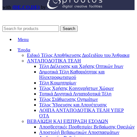
with
{DE.CO.DE}
by
Search
Menu
Έσοδα
Ειδικό Τέλος Αποθήκευσης Διοξειδίου του Άνθρακα
ΑΝΤΑΠΟΔΟΤΙΚΑ ΤΕΛΗ
Τέλη Διέλευσης και Χρήσης Οπτικών Ινων
Δημοτικά Τέλη Καθαριότητας και
Ηλεκτροφωτισμού
Τέλη Κοιμητηρίων
Τέλος Χρήσης Κοινοχρήστων Χώρων
Τοπικά Δυνητικά Ανταποδοτικά Τέλη
Τέλος Στάθμευσης Οχημάτων
Τέλος Ύδρευσης και Αποχέτευσης
ΛΟΙΠΑ ΑΝΤΑΠΟΔΟΤΙΚΑ ΤΕΛΗ ΥΠΕΡ
ΟΤΑ
ΒΕΒΑΙΩΣΗ ΚΑΙ ΕΙΣΠΡΑΞΗ ΕΣΟΔΩΝ
Αποσβεστικές Προθεσμίες Βεβαίωσης Οφειλών
Αποστολή Βεβαιωτικών Αποσπασμάτων