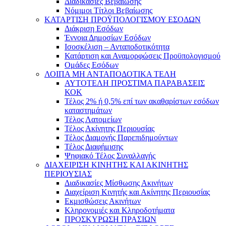
Διαδικασίες Βεβαίωσης
Νόμιμοι Τίτλοι Βεβαίωσης
ΚΑΤΑΡΤΙΣΗ ΠΡΟΫΠΟΛΟΓΙΣΜΟΥ ΕΣΟΔΩΝ
Διάκριση Εσόδων
Έννοια Δημοσίων Εσόδων
Ισοσκέλιση – Ανταποδοτικότητα
Κατάρτιση και Αναμορφώσεις Προϋπολογισμού
Ομάδες Εσόδων
ΛΟΙΠΑ ΜΗ ΑΝΤΑΠΟΔΟΤΙΚΑ ΤΕΛΗ
ΑΥΤΟΤΕΛΗ ΠΡΟΣΤΙΜΑ ΠΑΡΑΒΑΣΕΙΣ
ΚΟΚ
Τέλος 2% ή 0,5% επί των ακαθαρίστων εσόδων
καταστημάτων
Τέλος Λατομείων
Τέλος Ακίνητης Περιουσίας
Τέλος Διαμονής Παρεπιδημούντων
Τέλος Διαφήμισης
Ψηφιακό Τέλος Συναλλαγής
ΔΙΑΧΕΙΡΙΣΗ ΚΙΝΗΤΗΣ ΚΑΙ ΑΚΙΝΗΤΗΣ
ΠΕΡΙΟΥΣΙΑΣ
Διαδικασίες Μίσθωσης Ακινήτων
Διαχείριση Κινητής και Ακίνητης Περιουσίας
Εκμισθώσεις Ακινήτων
Κληρονομιές και Κληροδοτήματα
ΠΡΟΣΚΥΡΩΣΗ ΠΡΑΣΙΩΝ