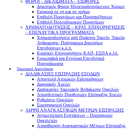
ΦΟΡΟΙ – ΔΙΚΑΙΩΜΑΤΑ – ΕΙΣΦΟΡΕΣ
Δημοτικός Φόρος Ηλεκτροδοτούμενων Χώρων
Εισφορά σε γη και σε χρήμα
Επιβολή Προστίμων και Προσαυξήσεων
Επιβολή Πολεοδομικών Προστίμων
ΧΡΗΜΑΤΟΔΟΤΗΣΕΙΣ – ΚΡΑΤ. ΕΠΙΧΟΡΗΓΗΣΕΙΣ
– ΕΠΕΝΔΥΤΙΚΑ ΠΡΟΓΡΑΜΜΑΤΑ
Χρηματοδοτήσεις από Πράσινο Ταμείο, Ταμείο
Ανάκαμψης, Πρόγραμμα Δημοσίων
Επενδύσεων κ.λ.π.
Κρατικές Επιχορηγήσεις ΚΑΠ, ΕΣΠΑ κ.λπ.
Ευρωπαϊκά και Εγχώρια Επενδυτικά
Προγράμματα
Ταμειακή Διαχείριση
ΔΙΑΔΙΚΑΣΙΕΣ ΕΙΣΠΡΑΞΗΣ ΕΣΟΔΩΝ
Αποστολή Ατομικών Ειδοποιήσεων
Διαγραφές Χρεών
Διαδικασίες Ταμειακής Βεβαίωσης Οφειλών
Αποσβεστικές Προθεσμίες Είσπραξης Χρεών
Ρυθμίσεις Οφειλών
Συμψηφισμοί Οφειλών
ΛΗΨΗ ΑΝΑΓΚΑΣΤΙΚΩΝ ΜΕΤΡΩΝ ΕΙΣΠΡΑΞΗΣ
Αντιμετώπιση Ενστάσεων – Προσφυγών
Οφειλετών
Απαρίθμηση Αναγκαστικών Μέτρων Είσπραξης