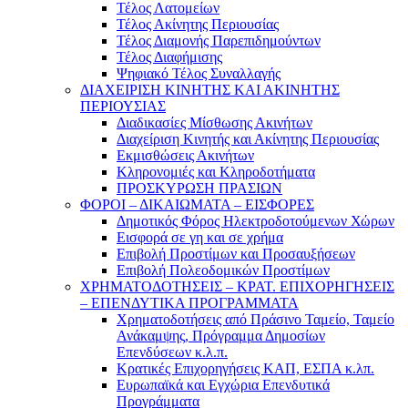
Τέλος Λατομείων
Τέλος Ακίνητης Περιουσίας
Τέλος Διαμονής Παρεπιδημούντων
Τέλος Διαφήμισης
Ψηφιακό Τέλος Συναλλαγής
ΔΙΑΧΕΙΡΙΣΗ ΚΙΝΗΤΗΣ ΚΑΙ ΑΚΙΝΗΤΗΣ
ΠΕΡΙΟΥΣΙΑΣ
Διαδικασίες Μίσθωσης Ακινήτων
Διαχείριση Κινητής και Ακίνητης Περιουσίας
Εκμισθώσεις Ακινήτων
Κληρονομιές και Κληροδοτήματα
ΠΡΟΣΚΥΡΩΣΗ ΠΡΑΣΙΩΝ
ΦΟΡΟΙ – ΔΙΚΑΙΩΜΑΤΑ – ΕΙΣΦΟΡΕΣ
Δημοτικός Φόρος Ηλεκτροδοτούμενων Χώρων
Εισφορά σε γη και σε χρήμα
Επιβολή Προστίμων και Προσαυξήσεων
Επιβολή Πολεοδομικών Προστίμων
ΧΡΗΜΑΤΟΔΟΤΗΣΕΙΣ – ΚΡΑΤ. ΕΠΙΧΟΡΗΓΗΣΕΙΣ
– ΕΠΕΝΔΥΤΙΚΑ ΠΡΟΓΡΑΜΜΑΤΑ
Χρηματοδοτήσεις από Πράσινο Ταμείο, Ταμείο
Ανάκαμψης, Πρόγραμμα Δημοσίων
Επενδύσεων κ.λ.π.
Κρατικές Επιχορηγήσεις ΚΑΠ, ΕΣΠΑ κ.λπ.
Ευρωπαϊκά και Εγχώρια Επενδυτικά
Προγράμματα