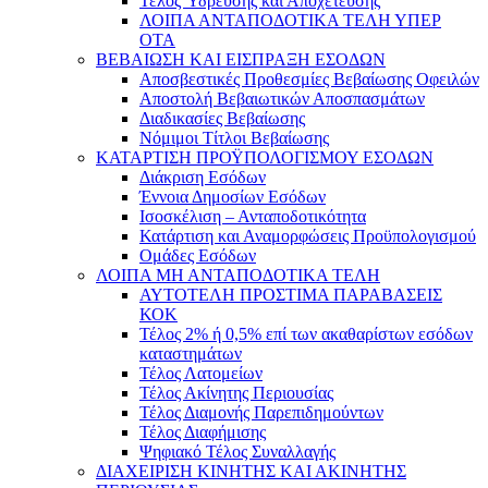
Τέλος Ύδρευσης και Αποχέτευσης
ΛΟΙΠΑ ΑΝΤΑΠΟΔΟΤΙΚΑ ΤΕΛΗ ΥΠΕΡ
ΟΤΑ
ΒΕΒΑΙΩΣΗ ΚΑΙ ΕΙΣΠΡΑΞΗ ΕΣΟΔΩΝ
Αποσβεστικές Προθεσμίες Βεβαίωσης Οφειλών
Αποστολή Βεβαιωτικών Αποσπασμάτων
Διαδικασίες Βεβαίωσης
Νόμιμοι Τίτλοι Βεβαίωσης
ΚΑΤΑΡΤΙΣΗ ΠΡΟΫΠΟΛΟΓΙΣΜΟΥ ΕΣΟΔΩΝ
Διάκριση Εσόδων
Έννοια Δημοσίων Εσόδων
Ισοσκέλιση – Ανταποδοτικότητα
Κατάρτιση και Αναμορφώσεις Προϋπολογισμού
Ομάδες Εσόδων
ΛΟΙΠΑ ΜΗ ΑΝΤΑΠΟΔΟΤΙΚΑ ΤΕΛΗ
ΑΥΤΟΤΕΛΗ ΠΡΟΣΤΙΜΑ ΠΑΡΑΒΑΣΕΙΣ
ΚΟΚ
Τέλος 2% ή 0,5% επί των ακαθαρίστων εσόδων
καταστημάτων
Τέλος Λατομείων
Τέλος Ακίνητης Περιουσίας
Τέλος Διαμονής Παρεπιδημούντων
Τέλος Διαφήμισης
Ψηφιακό Τέλος Συναλλαγής
ΔΙΑΧΕΙΡΙΣΗ ΚΙΝΗΤΗΣ ΚΑΙ ΑΚΙΝΗΤΗΣ