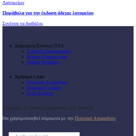
Λατομείων
Παράβολα για την έκδοση άδειας λατομείου
Συνέχισε να διαβάζεις
Διαχείριση Εσόδων ΟΤΑ
Τράπεζα πληροφοριών
Φόρμα Επικοινωνίας
Online Webinars
Χρήσιμα Links
Πολιτική Απορρήτου
Πολιτική Cookies
Όροι Χρήσης
Εγγραφείτε στο ενημερωτικό μας δελτίο!
Θα χρησιμοποιηθεί σύμφωνα με την
Πολιτική Απορρήτου