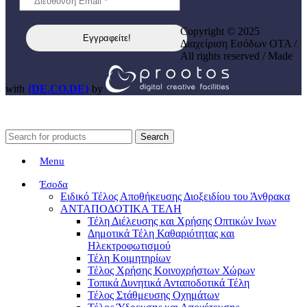
Copyright © 2025
Διαχείριση Εσόδων ΟΤΑ /
All rights reserved / Made
with
{DE.CO.DE}
by
Search
Menu
Έσοδα
Ειδικό Τέλος Αποθήκευσης Διοξειδίου του Άνθρακα
ΑΝΤΑΠΟΔΟΤΙΚΑ ΤΕΛΗ
Τέλη Διέλευσης και Χρήσης Οπτικών Ινων
Δημοτικά Τέλη Καθαριότητας και
Ηλεκτροφωτισμού
Τέλη Κοιμητηρίων
Τέλος Χρήσης Κοινοχρήστων Χώρων
Τοπικά Δυνητικά Ανταποδοτικά Τέλη
Τέλος Στάθμευσης Οχημάτων