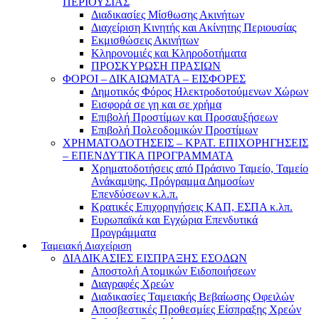
ΠΕΡΙΟΥΣΙΑΣ
Διαδικασίες Μίσθωσης Ακινήτων
Διαχείριση Κινητής και Ακίνητης Περιουσίας
Εκμισθώσεις Ακινήτων
Κληρονομιές και Κληροδοτήματα
ΠΡΟΣΚΥΡΩΣΗ ΠΡΑΣΙΩΝ
ΦΟΡΟΙ – ΔΙΚΑΙΩΜΑΤΑ – ΕΙΣΦΟΡΕΣ
Δημοτικός Φόρος Ηλεκτροδοτούμενων Χώρων
Εισφορά σε γη και σε χρήμα
Επιβολή Προστίμων και Προσαυξήσεων
Επιβολή Πολεοδομικών Προστίμων
ΧΡΗΜΑΤΟΔΟΤΗΣΕΙΣ – ΚΡΑΤ. ΕΠΙΧΟΡΗΓΗΣΕΙΣ
– ΕΠΕΝΔΥΤΙΚΑ ΠΡΟΓΡΑΜΜΑΤΑ
Χρηματοδοτήσεις από Πράσινο Ταμείο, Ταμείο
Ανάκαμψης, Πρόγραμμα Δημοσίων
Επενδύσεων κ.λ.π.
Κρατικές Επιχορηγήσεις ΚΑΠ, ΕΣΠΑ κ.λπ.
Ευρωπαϊκά και Εγχώρια Επενδυτικά
Προγράμματα
Ταμειακή Διαχείριση
ΔΙΑΔΙΚΑΣΙΕΣ ΕΙΣΠΡΑΞΗΣ ΕΣΟΔΩΝ
Αποστολή Ατομικών Ειδοποιήσεων
Διαγραφές Χρεών
Διαδικασίες Ταμειακής Βεβαίωσης Οφειλών
Αποσβεστικές Προθεσμίες Είσπραξης Χρεών