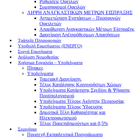
Ρυθμίσεις Οφειλών
Συμψηφισμοί Οφειλών
ΛΗΨΗ ΑΝΑΓΚΑΣΤΙΚΩΝ ΜΕΤΡΩΝ ΕΙΣΠΡΑΞΗΣ
Αντιμετώπιση Ενστάσεων – Προσφυγών
Οφειλετών
Απαρίθμηση Αναγκαστικών Μέτρων Είσπραξης
Διαχείριση Ληξιπρόθεσμων Απαιτήσεων
Τράπεζα Πληροφοριών
Υποβολή Ερωτήματος (ΕΝΕΡΓΟ)
Συχνά Ερωτήματα
Ανάλυση Νομοθεσίας
Χρήσιμα Εργαλεία – Υποδείγματα
Πίνακες
Υποδείγματα
Ταμειακή Διαχείριση.
Τέλος Κατάληψης Κοινοχρήστων Χώρων
Υποδείγματα Κατάρτισης Σχεδίου & Ψήφισης
Προϋπολογισμού
Υποδείγματα Τέλους Ακίνητης Περιουσίας
Υποδείγματα Τέλους Ύδρευσης
Δημοτικά Τέλη Καθαριότητας και
Ηλεκτροφωτισμού
Τέλος Παρεπιδημούντων και 0,5%
Σεμινάρια
Προσεχή Εκπαιδευτικά Προγράμματα