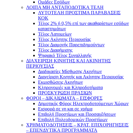
Ομάδες Εσόδων
ΛΟΙΠΑ ΜΗ ΑΝΤΑΠΟΔΟΤΙΚΑ ΤΕΛΗ
ΑΥΤΟΤΕΛΗ ΠΡΟΣΤΙΜΑ ΠΑΡΑΒΑΣΕΙΣ
ΚΟΚ
Τέλος 2% ή 0,5% επί των ακαθαρίστων εσόδων
καταστημάτων
Τέλος Λατομείων
Τέλος Ακίνητης Περιουσίας
Τέλος Διαμονής Παρεπιδημούντων
Τέλος Διαφήμισης
Ψηφιακό Τέλος Συναλλαγής
ΔΙΑΧΕΙΡΙΣΗ ΚΙΝΗΤΗΣ ΚΑΙ ΑΚΙΝΗΤΗΣ
ΠΕΡΙΟΥΣΙΑΣ
Διαδικασίες Μίσθωσης Ακινήτων
Διαχείριση Κινητής και Ακίνητης Περιουσίας
Εκμισθώσεις Ακινήτων
Κληρονομιές και Κληροδοτήματα
ΠΡΟΣΚΥΡΩΣΗ ΠΡΑΣΙΩΝ
ΦΟΡΟΙ – ΔΙΚΑΙΩΜΑΤΑ – ΕΙΣΦΟΡΕΣ
Δημοτικός Φόρος Ηλεκτροδοτούμενων Χώρων
Εισφορά σε γη και σε χρήμα
Επιβολή Προστίμων και Προσαυξήσεων
Επιβολή Πολεοδομικών Προστίμων
ΧΡΗΜΑΤΟΔΟΤΗΣΕΙΣ – ΚΡΑΤ. ΕΠΙΧΟΡΗΓΗΣΕΙΣ
– ΕΠΕΝΔΥΤΙΚΑ ΠΡΟΓΡΑΜΜΑΤΑ