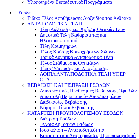
Υλοποιημένα Εκπαιδευτικά Προγράμματα
Έσοδα
Ειδικό Τέλος Αποθήκευσης Διοξειδίου του Άνθρακα
ΑΝΤΑΠΟΔΟΤΙΚΑ ΤΕΛΗ
Τέλη Διέλευσης και Χρήσης Οπτικών Ινων
Δημοτικά Τέλη Καθαριότητας και
Ηλεκτροφωτισμού
Τέλη Κοιμητηρίων
Τέλος Χρήσης Κοινοχρήστων Χώρων
Τοπικά Δυνητικά Ανταποδοτικά Τέλη
Τέλος Στάθμευσης Οχημάτων
Τέλος Ύδρευσης και Αποχέτευσης
ΛΟΙΠΑ ΑΝΤΑΠΟΔΟΤΙΚΑ ΤΕΛΗ ΥΠΕΡ
ΟΤΑ
ΒΕΒΑΙΩΣΗ ΚΑΙ ΕΙΣΠΡΑΞΗ ΕΣΟΔΩΝ
Αποσβεστικές Προθεσμίες Βεβαίωσης Οφειλών
Αποστολή Βεβαιωτικών Αποσπασμάτων
Διαδικασίες Βεβαίωσης
Νόμιμοι Τίτλοι Βεβαίωσης
ΚΑΤΑΡΤΙΣΗ ΠΡΟΫΠΟΛΟΓΙΣΜΟΥ ΕΣΟΔΩΝ
Διάκριση Εσόδων
Έννοια Δημοσίων Εσόδων
Ισοσκέλιση – Ανταποδοτικότητα
Κατάρτιση και Αναμορφώσεις Προϋπολογισμού