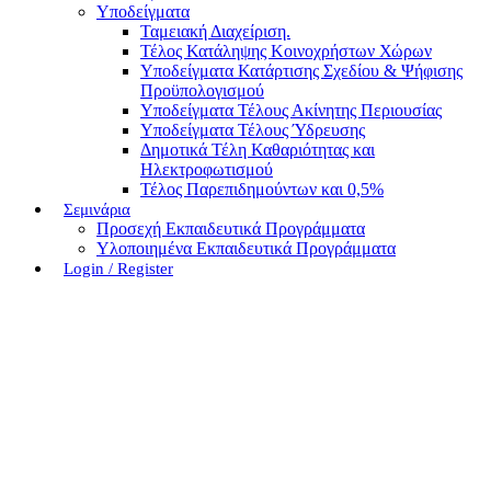
Υποδείγματα
Ταμειακή Διαχείριση.
Τέλος Κατάληψης Κοινοχρήστων Χώρων
Υποδείγματα Κατάρτισης Σχεδίου & Ψήφισης
Προϋπολογισμού
Υποδείγματα Τέλους Ακίνητης Περιουσίας
Υποδείγματα Τέλους Ύδρευσης
Δημοτικά Τέλη Καθαριότητας και
Ηλεκτροφωτισμού
Τέλος Παρεπιδημούντων και 0,5%
Σεμινάρια
Προσεχή Εκπαιδευτικά Προγράμματα
Υλοποιημένα Εκπαιδευτικά Προγράμματα
Login / Register