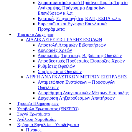
Χρηματοδοτήσεις από Πράσινο Ταμείο, Ταμείο
Ανάκαμψης, Πρόγραμμα Δημοσίων
Επενδύσεων κ.λ.π.
Κρατικές Επιχορηγήσεις ΚΑΠ, ΕΣΠΑ κ.λπ.
Ευρωπαϊκά και Εγχώρια Επενδυτικά
Προγράμματα
Ταμειακή Διαχείριση
ΔΙΑΔΙΚΑΣΙΕΣ ΕΙΣΠΡΑΞΗΣ ΕΣΟΔΩΝ
Αποστολή Ατομικών Ειδοποιήσεων
Διαγραφές Χρεών
Διαδικασίες Ταμειακής Βεβαίωσης Οφειλών
Αποσβεστικές Προθεσμίες Είσπραξης Χρεών
Ρυθμίσεις Οφειλών
Συμψηφισμοί Οφειλών
ΛΗΨΗ ΑΝΑΓΚΑΣΤΙΚΩΝ ΜΕΤΡΩΝ ΕΙΣΠΡΑΞΗΣ
Αντιμετώπιση Ενστάσεων – Προσφυγών
Οφειλετών
Απαρίθμηση Αναγκαστικών Μέτρων Είσπραξης
Διαχείριση Ληξιπρόθεσμων Απαιτήσεων
Τράπεζα Πληροφοριών
Υποβολή Ερωτήματος (ΕΝΕΡΓΟ)
Συχνά Ερωτήματα
Ανάλυση Νομοθεσίας
Χρήσιμα Εργαλεία – Υποδείγματα
Πίνακες