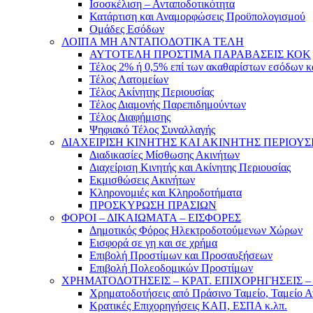
Ισοσκέλιση – Ανταποδοτικότητα
Κατάρτιση και Αναμορφώσεις Προϋπολογισμού
Ομάδες Εσόδων
ΛΟΙΠΑ ΜΗ ΑΝΤΑΠΟΔΟΤΙΚΑ ΤΕΛΗ
ΑΥΤΟΤΕΛΗ ΠΡΟΣΤΙΜΑ ΠΑΡΑΒΑΣΕΙΣ ΚΟΚ
Τέλος 2% ή 0,5% επί των ακαθαρίστων εσόδων 
Τέλος Λατομείων
Τέλος Ακίνητης Περιουσίας
Τέλος Διαμονής Παρεπιδημούντων
Τέλος Διαφήμισης
Ψηφιακό Τέλος Συναλλαγής
ΔΙΑΧΕΙΡΙΣΗ ΚΙΝΗΤΗΣ ΚΑΙ ΑΚΙΝΗΤΗΣ ΠΕΡΙΟΥΣ
Διαδικασίες Μίσθωσης Ακινήτων
Διαχείριση Κινητής και Ακίνητης Περιουσίας
Εκμισθώσεις Ακινήτων
Κληρονομιές και Κληροδοτήματα
ΠΡΟΣΚΥΡΩΣΗ ΠΡΑΣΙΩΝ
ΦΟΡΟΙ – ΔΙΚΑΙΩΜΑΤΑ – ΕΙΣΦΟΡΕΣ
Δημοτικός Φόρος Ηλεκτροδοτούμενων Χώρων
Εισφορά σε γη και σε χρήμα
Επιβολή Προστίμων και Προσαυξήσεων
Επιβολή Πολεοδομικών Προστίμων
ΧΡΗΜΑΤΟΔΟΤΗΣΕΙΣ – ΚΡΑΤ. ΕΠΙΧΟΡΗΓΗΣΕΙΣ
Χρηματοδοτήσεις από Πράσινο Ταμείο, Ταμείο 
Κρατικές Επιχορηγήσεις ΚΑΠ, ΕΣΠΑ κ.λπ.