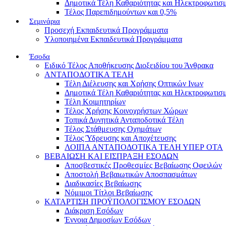
Δημοτικά Τέλη Καθαριότητας και Ηλεκτροφωτισ
Τέλος Παρεπιδημούντων και 0,5%
Σεμινάρια
Προσεχή Εκπαιδευτικά Προγράμματα
Υλοποιημένα Εκπαιδευτικά Προγράμματα
Έσοδα
Ειδικό Τέλος Αποθήκευσης Διοξειδίου του Άνθρακα
ΑΝΤΑΠΟΔΟΤΙΚΑ ΤΕΛΗ
Τέλη Διέλευσης και Χρήσης Οπτικών Ινων
Δημοτικά Τέλη Καθαριότητας και Ηλεκτροφωτισ
Τέλη Κοιμητηρίων
Τέλος Χρήσης Κοινοχρήστων Χώρων
Τοπικά Δυνητικά Ανταποδοτικά Τέλη
Τέλος Στάθμευσης Οχημάτων
Τέλος Ύδρευσης και Αποχέτευσης
ΛΟΙΠΑ ΑΝΤΑΠΟΔΟΤΙΚΑ ΤΕΛΗ ΥΠΕΡ ΟΤΑ
ΒΕΒΑΙΩΣΗ ΚΑΙ ΕΙΣΠΡΑΞΗ ΕΣΟΔΩΝ
Αποσβεστικές Προθεσμίες Βεβαίωσης Οφειλών
Αποστολή Βεβαιωτικών Αποσπασμάτων
Διαδικασίες Βεβαίωσης
Νόμιμοι Τίτλοι Βεβαίωσης
ΚΑΤΑΡΤΙΣΗ ΠΡΟΫΠΟΛΟΓΙΣΜΟΥ ΕΣΟΔΩΝ
Διάκριση Εσόδων
Έννοια Δημοσίων Εσόδων