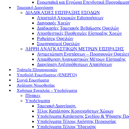
Ευρωπαϊκά και Εγχώρια Επενδυτικά Προγράμμα
Ταμειακή Διαχείριση
ΔΙΑΔΙΚΑΣΙΕΣ ΕΙΣΠΡΑΞΗΣ ΕΣΟΔΩΝ
Αποστολή Ατομικών Ειδοποιήσεων
Διαγραφές Χρεών
Διαδικασίες Ταμειακής Βεβαίωσης Οφειλών
Αποσβεστικές Προθεσμίες Είσπραξης Χρεών
Ρυθμίσεις Οφειλών
Συμψηφισμοί Οφειλών
ΛΗΨΗ ΑΝΑΓΚΑΣΤΙΚΩΝ ΜΕΤΡΩΝ ΕΙΣΠΡΑΞΗΣ
Αντιμετώπιση Ενστάσεων – Προσφυγών Οφειλε
Απαρίθμηση Αναγκαστικών Μέτρων Είσπραξης
Διαχείριση Ληξιπρόθεσμων Απαιτήσεων
Τράπεζα Πληροφοριών
Υποβολή Ερωτήματος (ΕΝΕΡΓΟ)
Συχνά Ερωτήματα
Ανάλυση Νομοθεσίας
Χρήσιμα Εργαλεία – Υποδείγματα
Πίνακες
Υποδείγματα
Ταμειακή Διαχείριση.
Τέλος Κατάληψης Κοινοχρήστων Χώρων
Υποδείγματα Κατάρτισης Σχεδίου & Ψήφισης Π
Υποδείγματα Τέλους Ακίνητης Περιουσίας
Υποδείγματα Τέλους Ύδρευσης