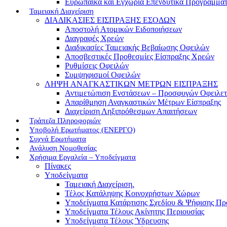
Ευρωπαϊκά και Εγχώρια Επενδυτικά Προγράμμα
Ταμειακή Διαχείριση
ΔΙΑΔΙΚΑΣΙΕΣ ΕΙΣΠΡΑΞΗΣ ΕΣΟΔΩΝ
Αποστολή Ατομικών Ειδοποιήσεων
Διαγραφές Χρεών
Διαδικασίες Ταμειακής Βεβαίωσης Οφειλών
Αποσβεστικές Προθεσμίες Είσπραξης Χρεών
Ρυθμίσεις Οφειλών
Συμψηφισμοί Οφειλών
ΛΗΨΗ ΑΝΑΓΚΑΣΤΙΚΩΝ ΜΕΤΡΩΝ ΕΙΣΠΡΑΞΗΣ
Αντιμετώπιση Ενστάσεων – Προσφυγών Οφειλε
Απαρίθμηση Αναγκαστικών Μέτρων Είσπραξης
Διαχείριση Ληξιπρόθεσμων Απαιτήσεων
Τράπεζα Πληροφοριών
Υποβολή Ερωτήματος (ΕΝΕΡΓΟ)
Συχνά Ερωτήματα
Ανάλυση Νομοθεσίας
Χρήσιμα Εργαλεία – Υποδείγματα
Πίνακες
Υποδείγματα
Ταμειακή Διαχείριση.
Τέλος Κατάληψης Κοινοχρήστων Χώρων
Υποδείγματα Κατάρτισης Σχεδίου & Ψήφισης Π
Υποδείγματα Τέλους Ακίνητης Περιουσίας
Υποδείγματα Τέλους Ύδρευσης