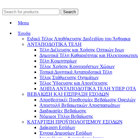
Search
Menu
Έσοδα
Ειδικό Τέλος Αποθήκευσης Διοξειδίου του Άνθρακα
ΑΝΤΑΠΟΔΟΤΙΚΑ ΤΕΛΗ
Τέλη Διέλευσης και Χρήσης Οπτικών Ινων
Δημοτικά Τέλη Καθαριότητας και Ηλεκτροφωτισ
Τέλη Κοιμητηρίων
Τέλος Χρήσης Κοινοχρήστων Χώρων
Τοπικά Δυνητικά Ανταποδοτικά Τέλη
Τέλος Στάθμευσης Οχημάτων
Τέλος Ύδρευσης και Αποχέτευσης
ΛΟΙΠΑ ΑΝΤΑΠΟΔΟΤΙΚΑ ΤΕΛΗ ΥΠΕΡ ΟΤΑ
ΒΕΒΑΙΩΣΗ ΚΑΙ ΕΙΣΠΡΑΞΗ ΕΣΟΔΩΝ
Αποσβεστικές Προθεσμίες Βεβαίωσης Οφειλών
Αποστολή Βεβαιωτικών Αποσπασμάτων
Διαδικασίες Βεβαίωσης
Νόμιμοι Τίτλοι Βεβαίωσης
ΚΑΤΑΡΤΙΣΗ ΠΡΟΫΠΟΛΟΓΙΣΜΟΥ ΕΣΟΔΩΝ
Διάκριση Εσόδων
Έννοια Δημοσίων Εσόδων