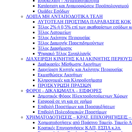
Ισοσκέλιση – Ανταποδοτικότητα
Κατάρτιση και Αναμορφώσεις Προϋπολογισμού
Ομάδες Εσόδων
ΛΟΙΠΑ ΜΗ ΑΝΤΑΠΟΔΟΤΙΚΑ ΤΕΛΗ
ΑΥΤΟΤΕΛΗ ΠΡΟΣΤΙΜΑ ΠΑΡΑΒΑΣΕΙΣ ΚΟΚ
Τέλος 2% ή 0,5% επί των ακαθαρίστων εσόδων 
Τέλος Λατομείων
Τέλος Ακίνητης Περιουσίας
Τέλος Διαμονής Παρεπιδημούντων
Τέλος Διαφήμισης
Ψηφιακό Τέλος Συναλλαγής
ΔΙΑΧΕΙΡΙΣΗ ΚΙΝΗΤΗΣ ΚΑΙ ΑΚΙΝΗΤΗΣ ΠΕΡΙΟΥΣ
Διαδικασίες Μίσθωσης Ακινήτων
Διαχείριση Κινητής και Ακίνητης Περιουσίας
Εκμισθώσεις Ακινήτων
Κληρονομιές και Κληροδοτήματα
ΠΡΟΣΚΥΡΩΣΗ ΠΡΑΣΙΩΝ
ΦΟΡΟΙ – ΔΙΚΑΙΩΜΑΤΑ – ΕΙΣΦΟΡΕΣ
Δημοτικός Φόρος Ηλεκτροδοτούμενων Χώρων
Εισφορά σε γη και σε χρήμα
Επιβολή Προστίμων και Προσαυξήσεων
Επιβολή Πολεοδομικών Προστίμων
ΧΡΗΜΑΤΟΔΟΤΗΣΕΙΣ – ΚΡΑΤ. ΕΠΙΧΟΡΗΓΗΣΕΙΣ
Χρηματοδοτήσεις από Πράσινο Ταμείο, Ταμείο 
Κρατικές Επιχορηγήσεις ΚΑΠ, ΕΣΠΑ κ.λπ.