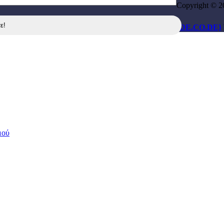
Copyright © 2
{DE.CO.DE}
μού