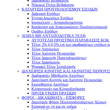
Διαδικασίες Βεβαίωσης
Νόμιμοι Τίτλοι Βεβαίωσης
ΚΑΤΑΡΤΙΣΗ ΠΡΟΫΠΟΛΟΓΙΣΜΟΥ ΕΣΟΔΩΝ
Διάκριση Εσόδων
Έννοια Δημοσίων Εσόδων
Ισοσκέλιση – Ανταποδοτικότητα
Κατάρτιση και Αναμορφώσεις Προϋπολογισμού
Ομάδες Εσόδων
ΛΟΙΠΑ ΜΗ ΑΝΤΑΠΟΔΟΤΙΚΑ ΤΕΛΗ
ΑΥΤΟΤΕΛΗ ΠΡΟΣΤΙΜΑ ΠΑΡΑΒΑΣΕΙΣ ΚΟΚ
Τέλος 2% ή 0,5% επί των ακαθαρίστων εσόδων 
Τέλος Λατομείων
Τέλος Ακίνητης Περιουσίας
Τέλος Διαμονής Παρεπιδημούντων
Τέλος Διαφήμισης
Ψηφιακό Τέλος Συναλλαγής
ΔΙΑΧΕΙΡΙΣΗ ΚΙΝΗΤΗΣ ΚΑΙ ΑΚΙΝΗΤΗΣ ΠΕΡΙΟΥΣ
Διαδικασίες Μίσθωσης Ακινήτων
Διαχείριση Κινητής και Ακίνητης Περιουσίας
Εκμισθώσεις Ακινήτων
Κληρονομιές και Κληροδοτήματα
ΠΡΟΣΚΥΡΩΣΗ ΠΡΑΣΙΩΝ
ΦΟΡΟΙ – ΔΙΚΑΙΩΜΑΤΑ – ΕΙΣΦΟΡΕΣ
Δημοτικός Φόρος Ηλεκτροδοτούμενων Χώρων
Εισφορά σε γη και σε χρήμα