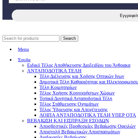
Search
Menu
Έσοδα
Ειδικό Τέλος Αποθήκευσης Διοξειδίου του Άνθρακα
ΑΝΤΑΠΟΔΟΤΙΚΑ ΤΕΛΗ
Τέλη Διέλευσης και Χρήσης Οπτικών Ινων
Δημοτικά Τέλη Καθαριότητας και Ηλεκτροφωτισ
Τέλη Κοιμητηρίων
Τέλος Χρήσης Κοινοχρήστων Χώρων
Τοπικά Δυνητικά Ανταποδοτικά Τέλη
Τέλος Στάθμευσης Οχημάτων
Τέλος Ύδρευσης και Αποχέτευσης
ΛΟΙΠΑ ΑΝΤΑΠΟΔΟΤΙΚΑ ΤΕΛΗ ΥΠΕΡ ΟΤΑ
ΒΕΒΑΙΩΣΗ ΚΑΙ ΕΙΣΠΡΑΞΗ ΕΣΟΔΩΝ
Αποσβεστικές Προθεσμίες Βεβαίωσης Οφειλών
Αποστολή Βεβαιωτικών Αποσπασμάτων
Διαδικασίες Βεβαίωσης