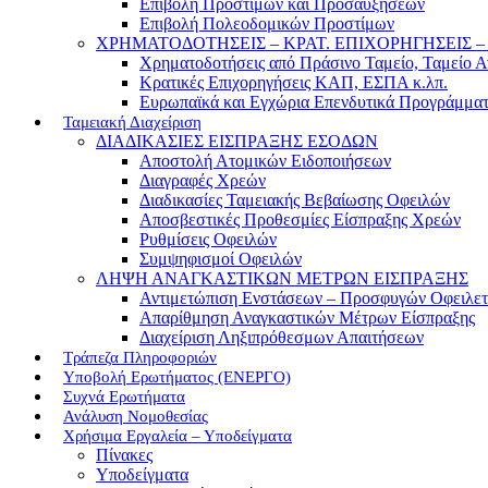
Επιβολή Προστίμων και Προσαυξήσεων
Επιβολή Πολεοδομικών Προστίμων
ΧΡΗΜΑΤΟΔΟΤΗΣΕΙΣ – ΚΡΑΤ. ΕΠΙΧΟΡΗΓΗΣΕΙΣ
Χρηματοδοτήσεις από Πράσινο Ταμείο, Ταμείο 
Κρατικές Επιχορηγήσεις ΚΑΠ, ΕΣΠΑ κ.λπ.
Ευρωπαϊκά και Εγχώρια Επενδυτικά Προγράμμα
Ταμειακή Διαχείριση
ΔΙΑΔΙΚΑΣΙΕΣ ΕΙΣΠΡΑΞΗΣ ΕΣΟΔΩΝ
Αποστολή Ατομικών Ειδοποιήσεων
Διαγραφές Χρεών
Διαδικασίες Ταμειακής Βεβαίωσης Οφειλών
Αποσβεστικές Προθεσμίες Είσπραξης Χρεών
Ρυθμίσεις Οφειλών
Συμψηφισμοί Οφειλών
ΛΗΨΗ ΑΝΑΓΚΑΣΤΙΚΩΝ ΜΕΤΡΩΝ ΕΙΣΠΡΑΞΗΣ
Αντιμετώπιση Ενστάσεων – Προσφυγών Οφειλε
Απαρίθμηση Αναγκαστικών Μέτρων Είσπραξης
Διαχείριση Ληξιπρόθεσμων Απαιτήσεων
Τράπεζα Πληροφοριών
Υποβολή Ερωτήματος (ΕΝΕΡΓΟ)
Συχνά Ερωτήματα
Ανάλυση Νομοθεσίας
Χρήσιμα Εργαλεία – Υποδείγματα
Πίνακες
Υποδείγματα