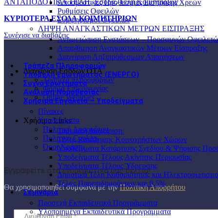
ΑΝΤΑΠΟΔΟΤΙΚΑ ΤΕΛΗ
,
Έσοδα
,
Τέλη Κοιμητηρίων
Αποσβεστικές Προθεσμίες Είσπραξης Χρεών
Ρυθμίσεις Οφειλών
ΚΥΡΙΟΤΕΡΑ ΕΣΟΔΑ ΚΟΙΜΗΤΗΡΙΩΝ
Συμψηφισμοί Οφειλών
ΛΗΨΗ ΑΝΑΓΚΑΣΤΙΚΩΝ ΜΕΤΡΩΝ ΕΙΣΠΡΑΞΗΣ
Συνέχισε να διαβάζεις
Αντιμετώπιση Ενστάσεων – Προσφυγών Οφειλετ
Απαρίθμηση Αναγκαστικών Μέτρων Είσπραξης
Διαχείριση Ληξιπρόθεσμων Απαιτήσεων
Τράπεζα Πληροφοριών
Διαχείριση Εσόδων ΟΤΑ
Υποβολή Ερωτήματος (ΕΝΕΡΓΟ)
Τράπεζα πληροφοριών
Συχνά Ερωτήματα
Φόρμα Επικοινωνίας
Ανάλυση Νομοθεσίας
Online Webinars
Χρήσιμα Εργαλεία – Υποδείγματα
Πίνακες
Υποδείγματα
Χρήσιμα Links
Πολιτική Απορρήτου
Ταμειακή Διαχείριση.
Πολιτική Cookies
Τέλος Κατάληψης Κοινοχρήστων Χώρων
Όροι Χρήσης
Υποδείγματα Κατάρτισης Σχεδίου & Ψήφισης Προ
Υποδείγματα Τέλους Ακίνητης Περιουσίας
Υποδείγματα Τέλους Ύδρευσης
Εγγραφείτε στο ενημερωτικό μας δελτίο!
Δημοτικά Τέλη Καθαριότητας και Ηλεκτροφωτισμ
Τέλος Παρεπιδημούντων και 0,5%
Θα χρησιμοποιηθεί σύμφωνα με την
Πολιτική Απορρήτου
Σεμινάρια
Προσεχή Εκπαιδευτικά Προγράμματα
Υλοποιημένα Εκπαιδευτικά Προγράμματα