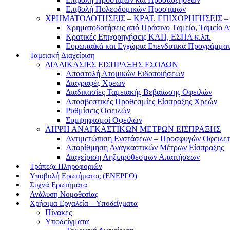
Επιβολή Πολεοδομικών Προστίμων
ΧΡΗΜΑΤΟΔΟΤΗΣΕΙΣ – ΚΡΑΤ. ΕΠΙΧΟΡΗΓΗΣΕΙΣ
Χρηματοδοτήσεις από Πράσινο Ταμείο, Ταμείο 
Κρατικές Επιχορηγήσεις ΚΑΠ, ΕΣΠΑ κ.λπ.
Ευρωπαϊκά και Εγχώρια Επενδυτικά Προγράμμα
Ταμειακή Διαχείριση
ΔΙΑΔΙΚΑΣΙΕΣ ΕΙΣΠΡΑΞΗΣ ΕΣΟΔΩΝ
Αποστολή Ατομικών Ειδοποιήσεων
Διαγραφές Χρεών
Διαδικασίες Ταμειακής Βεβαίωσης Οφειλών
Αποσβεστικές Προθεσμίες Είσπραξης Χρεών
Ρυθμίσεις Οφειλών
Συμψηφισμοί Οφειλών
ΛΗΨΗ ΑΝΑΓΚΑΣΤΙΚΩΝ ΜΕΤΡΩΝ ΕΙΣΠΡΑΞΗΣ
Αντιμετώπιση Ενστάσεων – Προσφυγών Οφειλε
Απαρίθμηση Αναγκαστικών Μέτρων Είσπραξης
Διαχείριση Ληξιπρόθεσμων Απαιτήσεων
Τράπεζα Πληροφοριών
Υποβολή Ερωτήματος (ΕΝΕΡΓΟ)
Συχνά Ερωτήματα
Ανάλυση Νομοθεσίας
Χρήσιμα Εργαλεία – Υποδείγματα
Πίνακες
Υποδείγματα