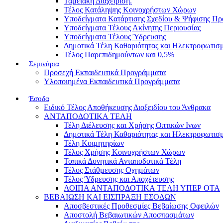
Ταμειακή Διαχείριση.
Τέλος Κατάληψης Κοινοχρήστων Χώρων
Υποδείγματα Κατάρτισης Σχεδίου & Ψήφισης Π
Υποδείγματα Τέλους Ακίνητης Περιουσίας
Υποδείγματα Τέλους Ύδρευσης
Δημοτικά Τέλη Καθαριότητας και Ηλεκτροφωτισ
Τέλος Παρεπιδημούντων και 0,5%
Σεμινάρια
Προσεχή Εκπαιδευτικά Προγράμματα
Υλοποιημένα Εκπαιδευτικά Προγράμματα
Έσοδα
Ειδικό Τέλος Αποθήκευσης Διοξειδίου του Άνθρακα
ΑΝΤΑΠΟΔΟΤΙΚΑ ΤΕΛΗ
Τέλη Διέλευσης και Χρήσης Οπτικών Ινων
Δημοτικά Τέλη Καθαριότητας και Ηλεκτροφωτισ
Τέλη Κοιμητηρίων
Τέλος Χρήσης Κοινοχρήστων Χώρων
Τοπικά Δυνητικά Ανταποδοτικά Τέλη
Τέλος Στάθμευσης Οχημάτων
Τέλος Ύδρευσης και Αποχέτευσης
ΛΟΙΠΑ ΑΝΤΑΠΟΔΟΤΙΚΑ ΤΕΛΗ ΥΠΕΡ ΟΤΑ
ΒΕΒΑΙΩΣΗ ΚΑΙ ΕΙΣΠΡΑΞΗ ΕΣΟΔΩΝ
Αποσβεστικές Προθεσμίες Βεβαίωσης Οφειλών
Αποστολή Βεβαιωτικών Αποσπασμάτων