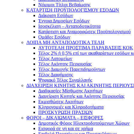
Νόμιμοι Τίτλοι Βεβαίωσης
ΚΑΤΑΡΤΙΣΗ ΠΡΟΫΠΟΛΟΓΙΣΜΟΥ ΕΣΟΔΩΝ
Διάκριση Εσόδων
Έννοια Δημοσίων Εσόδων
Ισοσκέλιση – Ανταποδοτικότητα
Κατάρτιση και Αναμορφώσεις Προϋπολογισμού
Ομάδες Εσόδων
ΛΟΙΠΑ ΜΗ ΑΝΤΑΠΟΔΟΤΙΚΑ ΤΕΛΗ
ΑΥΤΟΤΕΛΗ ΠΡΟΣΤΙΜΑ ΠΑΡΑΒΑΣΕΙΣ ΚΟΚ
Τέλος 2% ή 0,5% επί των ακαθαρίστων εσόδων 
Τέλος Λατομείων
Τέλος Ακίνητης Περιουσίας
Τέλος Διαμονής Παρεπιδημούντων
Τέλος Διαφήμισης
Ψηφιακό Τέλος Συναλλαγής
ΔΙΑΧΕΙΡΙΣΗ ΚΙΝΗΤΗΣ ΚΑΙ ΑΚΙΝΗΤΗΣ ΠΕΡΙΟΥΣ
Διαδικασίες Μίσθωσης Ακινήτων
Διαχείριση Κινητής και Ακίνητης Περιουσίας
Εκμισθώσεις Ακινήτων
Κληρονομιές και Κληροδοτήματα
ΠΡΟΣΚΥΡΩΣΗ ΠΡΑΣΙΩΝ
ΦΟΡΟΙ – ΔΙΚΑΙΩΜΑΤΑ – ΕΙΣΦΟΡΕΣ
Δημοτικός Φόρος Ηλεκτροδοτούμενων Χώρων
Εισφορά σε γη και σε χρήμα
Επιβολή Προστίμων και Προσαυξήσεων