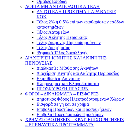
Ομάδες Εσόδων
ΛΟΙΠΑ ΜΗ ΑΝΤΑΠΟΔΟΤΙΚΑ ΤΕΛΗ
ΑΥΤΟΤΕΛΗ ΠΡΟΣΤΙΜΑ ΠΑΡΑΒΑΣΕΙΣ
ΚΟΚ
Τέλος 2% ή 0,5% επί των ακαθαρίστων εσόδων
καταστημάτων
Τέλος Λατομείων
Τέλος Ακίνητης Περιουσίας
Τέλος Διαμονής Παρεπιδημούντων
Τέλος Διαφήμισης
Ψηφιακό Τέλος Συναλλαγής
ΔΙΑΧΕΙΡΙΣΗ ΚΙΝΗΤΗΣ ΚΑΙ ΑΚΙΝΗΤΗΣ
ΠΕΡΙΟΥΣΙΑΣ
Διαδικασίες Μίσθωσης Ακινήτων
Διαχείριση Κινητής και Ακίνητης Περιουσίας
Εκμισθώσεις Ακινήτων
Κληρονομιές και Κληροδοτήματα
ΠΡΟΣΚΥΡΩΣΗ ΠΡΑΣΙΩΝ
ΦΟΡΟΙ – ΔΙΚΑΙΩΜΑΤΑ – ΕΙΣΦΟΡΕΣ
Δημοτικός Φόρος Ηλεκτροδοτούμενων Χώρων
Εισφορά σε γη και σε χρήμα
Επιβολή Προστίμων και Προσαυξήσεων
Επιβολή Πολεοδομικών Προστίμων
ΧΡΗΜΑΤΟΔΟΤΗΣΕΙΣ – ΚΡΑΤ. ΕΠΙΧΟΡΗΓΗΣΕΙΣ
– ΕΠΕΝΔΥΤΙΚΑ ΠΡΟΓΡΑΜΜΑΤΑ