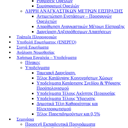
Ρυθμίσεις Οφειλών
Συμψηφισμοί Οφειλών
ΛΗΨΗ ΑΝΑΓΚΑΣΤΙΚΩΝ ΜΕΤΡΩΝ ΕΙΣΠΡΑΞΗΣ
Αντιμετώπιση Ενστάσεων – Προσφυγών
Οφειλετών
Απαρίθμηση Αναγκαστικών Μέτρων Είσπραξης
Διαχείριση Ληξιπρόθεσμων Απαιτήσεων
Τράπεζα Πληροφοριών
Υποβολή Ερωτήματος (ΕΝΕΡΓΟ)
Συχνά Ερωτήματα
Ανάλυση Νομοθεσίας
Χρήσιμα Εργαλεία – Υποδείγματα
Πίνακες
Υποδείγματα
Ταμειακή Διαχείριση.
Τέλος Κατάληψης Κοινοχρήστων Χώρων
Υποδείγματα Κατάρτισης Σχεδίου & Ψήφισης
Προϋπολογισμού
Υποδείγματα Τέλους Ακίνητης Περιουσίας
Υποδείγματα Τέλους Ύδρευσης
Δημοτικά Τέλη Καθαριότητας και
Ηλεκτροφωτισμού
Τέλος Παρεπιδημούντων και 0,5%
Σεμινάρια
Προσεχή Εκπαιδευτικά Προγράμματα