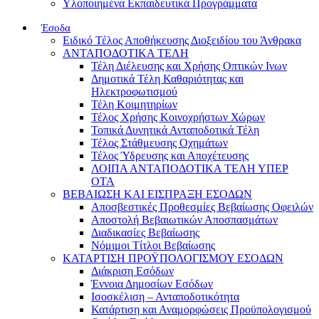
Υλοποιημένα Εκπαιδευτικά Προγράμματα
Έσοδα
Ειδικό Τέλος Αποθήκευσης Διοξειδίου του Άνθρακα
ΑΝΤΑΠΟΔΟΤΙΚΑ ΤΕΛΗ
Τέλη Διέλευσης και Χρήσης Οπτικών Ινων
Δημοτικά Τέλη Καθαριότητας και
Ηλεκτροφωτισμού
Τέλη Κοιμητηρίων
Τέλος Χρήσης Κοινοχρήστων Χώρων
Τοπικά Δυνητικά Ανταποδοτικά Τέλη
Τέλος Στάθμευσης Οχημάτων
Τέλος Ύδρευσης και Αποχέτευσης
ΛΟΙΠΑ ΑΝΤΑΠΟΔΟΤΙΚΑ ΤΕΛΗ ΥΠΕΡ
ΟΤΑ
ΒΕΒΑΙΩΣΗ ΚΑΙ ΕΙΣΠΡΑΞΗ ΕΣΟΔΩΝ
Αποσβεστικές Προθεσμίες Βεβαίωσης Οφειλών
Αποστολή Βεβαιωτικών Αποσπασμάτων
Διαδικασίες Βεβαίωσης
Νόμιμοι Τίτλοι Βεβαίωσης
ΚΑΤΑΡΤΙΣΗ ΠΡΟΫΠΟΛΟΓΙΣΜΟΥ ΕΣΟΔΩΝ
Διάκριση Εσόδων
Έννοια Δημοσίων Εσόδων
Ισοσκέλιση – Ανταποδοτικότητα
Κατάρτιση και Αναμορφώσεις Προϋπολογισμού