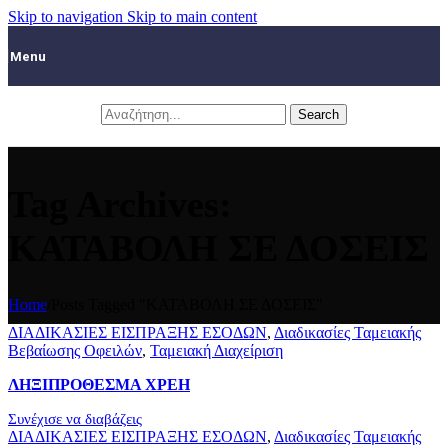
Skip to navigation
Skip to main content
Menu
Search
Tag Archives:
ΚΑΤΑΒΟΛΗ ΣΕ ΔΟΣΕΙΣ
Home
/
Posts Tagged "ΚΑΤΑΒΟΛΗ ΣΕ ΔΟΣΕΙΣ"
ΔΙΑΔΙΚΑΣΙΕΣ ΕΙΣΠΡΑΞΗΣ ΕΣΟΔΩΝ
,
Διαδικασίες Ταμειακής
Βεβαίωσης Οφειλών
,
Ταμειακή Διαχείριση
ΛΗΞΙΠΡΟΘΕΣΜΑ ΧΡΕΗ
Συνέχισε να διαβάζεις
ΔΙΑΔΙΚΑΣΙΕΣ ΕΙΣΠΡΑΞΗΣ ΕΣΟΔΩΝ
,
Διαδικασίες Ταμειακής