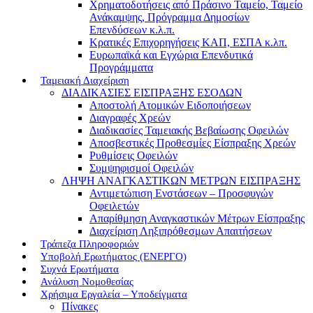
Χρηματοδοτήσεις από Πράσινο Ταμείο, Ταμείο
Ανάκαμψης, Πρόγραμμα Δημοσίων
Επενδύσεων κ.λ.π.
Κρατικές Επιχορηγήσεις ΚΑΠ, ΕΣΠΑ κ.λπ.
Ευρωπαϊκά και Εγχώρια Επενδυτικά
Προγράμματα
Ταμειακή Διαχείριση
ΔΙΑΔΙΚΑΣΙΕΣ ΕΙΣΠΡΑΞΗΣ ΕΣΟΔΩΝ
Αποστολή Ατομικών Ειδοποιήσεων
Διαγραφές Χρεών
Διαδικασίες Ταμειακής Βεβαίωσης Οφειλών
Αποσβεστικές Προθεσμίες Είσπραξης Χρεών
Ρυθμίσεις Οφειλών
Συμψηφισμοί Οφειλών
ΛΗΨΗ ΑΝΑΓΚΑΣΤΙΚΩΝ ΜΕΤΡΩΝ ΕΙΣΠΡΑΞΗΣ
Αντιμετώπιση Ενστάσεων – Προσφυγών
Οφειλετών
Απαρίθμηση Αναγκαστικών Μέτρων Είσπραξης
Διαχείριση Ληξιπρόθεσμων Απαιτήσεων
Τράπεζα Πληροφοριών
Υποβολή Ερωτήματος (ΕΝΕΡΓΟ)
Συχνά Ερωτήματα
Ανάλυση Νομοθεσίας
Χρήσιμα Εργαλεία – Υποδείγματα
Πίνακες