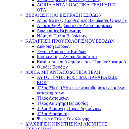
ΛΟΙΠΑ ΑΝΤΑΠΟΔΟΤΙΚΑ ΤΕΛΗ ΥΠΕΡ
ΟΤΑ
ΒΕΒΑΙΩΣΗ ΚΑΙ ΕΙΣΠΡΑΞΗ ΕΣΟΔΩΝ
Αποσβεστικές Προθεσμίες Βεβαίωσης Οφειλών
Αποστολή Βεβαιωτικών Αποσπασμάτων
Διαδικασίες Βεβαίωσης
Νόμιμοι Τίτλοι Βεβαίωσης
ΚΑΤΑΡΤΙΣΗ ΠΡΟΫΠΟΛΟΓΙΣΜΟΥ ΕΣΟΔΩΝ
Διάκριση Εσόδων
Έννοια Δημοσίων Εσόδων
Ισοσκέλιση – Ανταποδοτικότητα
Κατάρτιση και Αναμορφώσεις Προϋπολογισμού
Ομάδες Εσόδων
ΛΟΙΠΑ ΜΗ ΑΝΤΑΠΟΔΟΤΙΚΑ ΤΕΛΗ
ΑΥΤΟΤΕΛΗ ΠΡΟΣΤΙΜΑ ΠΑΡΑΒΑΣΕΙΣ
ΚΟΚ
Τέλος 2% ή 0,5% επί των ακαθαρίστων εσόδων
καταστημάτων
Τέλος Λατομείων
Τέλος Ακίνητης Περιουσίας
Τέλος Διαμονής Παρεπιδημούντων
Τέλος Διαφήμισης
Ψηφιακό Τέλος Συναλλαγής
ΔΙΑΧΕΙΡΙΣΗ ΚΙΝΗΤΗΣ ΚΑΙ ΑΚΙΝΗΤΗΣ