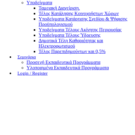
Υποδείγματα
Ταμειακή Διαχείριση.
Τέλος Κατάληψης Κοινοχρήστων Χώρων
Υποδείγματα Κατάρτισης Σχεδίου & Ψήφισης
Προϋπολογισμού
Υποδείγματα Τέλους Ακίνητης Περιουσίας
Υποδείγματα Τέλους Ύδρευσης
Δημοτικά Τέλη Καθαριότητας και
Ηλεκτροφωτισμού
Τέλος Παρεπιδημούντων και 0,5%
Σεμινάρια
Προσεχή Εκπαιδευτικά Προγράμματα
Υλοποιημένα Εκπαιδευτικά Προγράμματα
Login / Register