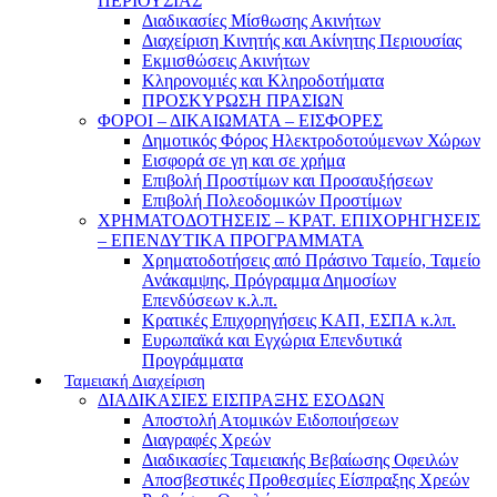
ΠΕΡΙΟΥΣΙΑΣ
Διαδικασίες Μίσθωσης Ακινήτων
Διαχείριση Κινητής και Ακίνητης Περιουσίας
Εκμισθώσεις Ακινήτων
Κληρονομιές και Κληροδοτήματα
ΠΡΟΣΚΥΡΩΣΗ ΠΡΑΣΙΩΝ
ΦΟΡΟΙ – ΔΙΚΑΙΩΜΑΤΑ – ΕΙΣΦΟΡΕΣ
Δημοτικός Φόρος Ηλεκτροδοτούμενων Χώρων
Εισφορά σε γη και σε χρήμα
Επιβολή Προστίμων και Προσαυξήσεων
Επιβολή Πολεοδομικών Προστίμων
ΧΡΗΜΑΤΟΔΟΤΗΣΕΙΣ – ΚΡΑΤ. ΕΠΙΧΟΡΗΓΗΣΕΙΣ
– ΕΠΕΝΔΥΤΙΚΑ ΠΡΟΓΡΑΜΜΑΤΑ
Χρηματοδοτήσεις από Πράσινο Ταμείο, Ταμείο
Ανάκαμψης, Πρόγραμμα Δημοσίων
Επενδύσεων κ.λ.π.
Κρατικές Επιχορηγήσεις ΚΑΠ, ΕΣΠΑ κ.λπ.
Ευρωπαϊκά και Εγχώρια Επενδυτικά
Προγράμματα
Ταμειακή Διαχείριση
ΔΙΑΔΙΚΑΣΙΕΣ ΕΙΣΠΡΑΞΗΣ ΕΣΟΔΩΝ
Αποστολή Ατομικών Ειδοποιήσεων
Διαγραφές Χρεών
Διαδικασίες Ταμειακής Βεβαίωσης Οφειλών
Αποσβεστικές Προθεσμίες Είσπραξης Χρεών