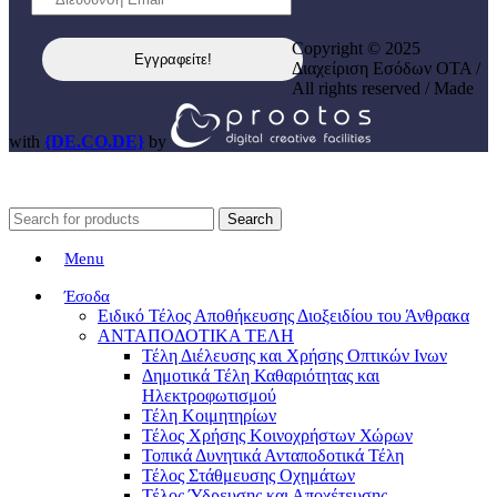
Copyright © 2025
Διαχείριση Εσόδων ΟΤΑ /
All rights reserved / Made
with
{DE.CO.DE}
by
Search
Menu
Έσοδα
Ειδικό Τέλος Αποθήκευσης Διοξειδίου του Άνθρακα
ΑΝΤΑΠΟΔΟΤΙΚΑ ΤΕΛΗ
Τέλη Διέλευσης και Χρήσης Οπτικών Ινων
Δημοτικά Τέλη Καθαριότητας και
Ηλεκτροφωτισμού
Τέλη Κοιμητηρίων
Τέλος Χρήσης Κοινοχρήστων Χώρων
Τοπικά Δυνητικά Ανταποδοτικά Τέλη
Τέλος Στάθμευσης Οχημάτων
Τέλος Ύδρευσης και Αποχέτευσης