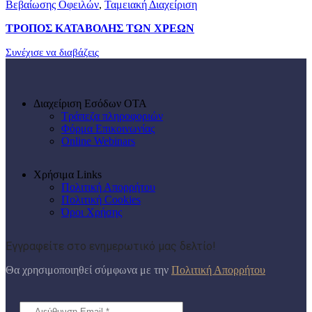
Βεβαίωσης Οφειλών
,
Ταμειακή Διαχείριση
ΤΡΟΠΟΣ ΚΑΤΑΒΟΛΗΣ ΤΩΝ ΧΡΕΩΝ
Συνέχισε να διαβάζεις
Διαχείριση Εσόδων ΟΤΑ
Τράπεζα πληροφοριών
Φόρμα Επικοινωνίας
Online Webinars
Χρήσιμα Links
Πολιτική Απορρήτου
Πολιτική Cookies
Όροι Χρήσης
Εγγραφείτε στο ενημερωτικό μας δελτίο!
Θα χρησιμοποιηθεί σύμφωνα με την
Πολιτική Απορρήτου