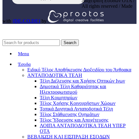
Διαχείριση Εσόδων ΟΤΑ /
All rights reserved / Made
with
{DE.CO.DE}
by
Search
Menu
Έσοδα
Ειδικό Τέλος Αποθήκευσης Διοξειδίου του Άνθρακα
ΑΝΤΑΠΟΔΟΤΙΚΑ ΤΕΛΗ
Τέλη Διέλευσης και Χρήσης Οπτικών Ινων
Δημοτικά Τέλη Καθαριότητας και
Ηλεκτροφωτισμού
Τέλη Κοιμητηρίων
Τέλος Χρήσης Κοινοχρήστων Χώρων
Τοπικά Δυνητικά Ανταποδοτικά Τέλη
Τέλος Στάθμευσης Οχημάτων
Τέλος Ύδρευσης και Αποχέτευσης
ΛΟΙΠΑ ΑΝΤΑΠΟΔΟΤΙΚΑ ΤΕΛΗ ΥΠΕΡ
ΟΤΑ
ΒΕΒΑΙΩΣΗ ΚΑΙ ΕΙΣΠΡΑΞΗ ΕΣΟΔΩΝ