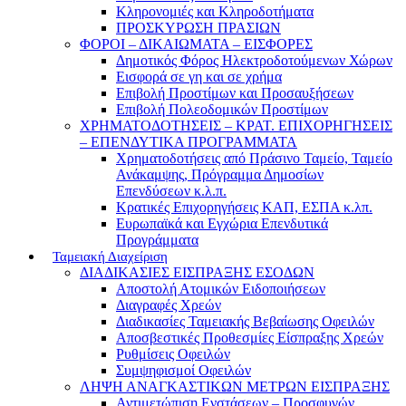
Κληρονομιές και Κληροδοτήματα
ΠΡΟΣΚΥΡΩΣΗ ΠΡΑΣΙΩΝ
ΦΟΡΟΙ – ΔΙΚΑΙΩΜΑΤΑ – ΕΙΣΦΟΡΕΣ
Δημοτικός Φόρος Ηλεκτροδοτούμενων Χώρων
Εισφορά σε γη και σε χρήμα
Επιβολή Προστίμων και Προσαυξήσεων
Επιβολή Πολεοδομικών Προστίμων
ΧΡΗΜΑΤΟΔΟΤΗΣΕΙΣ – ΚΡΑΤ. ΕΠΙΧΟΡΗΓΗΣΕΙΣ
– ΕΠΕΝΔΥΤΙΚΑ ΠΡΟΓΡΑΜΜΑΤΑ
Χρηματοδοτήσεις από Πράσινο Ταμείο, Ταμείο
Ανάκαμψης, Πρόγραμμα Δημοσίων
Επενδύσεων κ.λ.π.
Κρατικές Επιχορηγήσεις ΚΑΠ, ΕΣΠΑ κ.λπ.
Ευρωπαϊκά και Εγχώρια Επενδυτικά
Προγράμματα
Ταμειακή Διαχείριση
ΔΙΑΔΙΚΑΣΙΕΣ ΕΙΣΠΡΑΞΗΣ ΕΣΟΔΩΝ
Αποστολή Ατομικών Ειδοποιήσεων
Διαγραφές Χρεών
Διαδικασίες Ταμειακής Βεβαίωσης Οφειλών
Αποσβεστικές Προθεσμίες Είσπραξης Χρεών
Ρυθμίσεις Οφειλών
Συμψηφισμοί Οφειλών
ΛΗΨΗ ΑΝΑΓΚΑΣΤΙΚΩΝ ΜΕΤΡΩΝ ΕΙΣΠΡΑΞΗΣ
Αντιμετώπιση Ενστάσεων – Προσφυγών