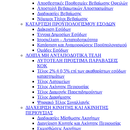
Αποσβεστικές Προθεσμίες Βεβαίωσης Οφειλών
Αποστολή Βεβαιωτικών Αποσπασμάτων
Διαδικασίες Βεβαίωσης
Νόμιμοι Τίτλοι Βεβαίωσης
ΚΑΤΑΡΤΙΣΗ ΠΡΟΫΠΟΛΟΓΙΣΜΟΥ ΕΣΟΔΩΝ
Διάκριση Εσόδων
Έννοια Δημοσίων Εσόδων
Ισοσκέλιση – Ανταποδοτικότητα
Κατάρτιση και Αναμορφώσεις Προϋπολογισμού
Ομάδες Εσόδων
ΛΟΙΠΑ ΜΗ ΑΝΤΑΠΟΔΟΤΙΚΑ ΤΕΛΗ
ΑΥΤΟΤΕΛΗ ΠΡΟΣΤΙΜΑ ΠΑΡΑΒΑΣΕΙΣ
ΚΟΚ
Τέλος 2% ή 0,5% επί των ακαθαρίστων εσόδων
καταστημάτων
Τέλος Λατομείων
Τέλος Ακίνητης Περιουσίας
Τέλος Διαμονής Παρεπιδημούντων
Τέλος Διαφήμισης
Ψηφιακό Τέλος Συναλλαγής
ΔΙΑΧΕΙΡΙΣΗ ΚΙΝΗΤΗΣ ΚΑΙ ΑΚΙΝΗΤΗΣ
ΠΕΡΙΟΥΣΙΑΣ
Διαδικασίες Μίσθωσης Ακινήτων
Διαχείριση Κινητής και Ακίνητης Περιουσίας
Εκμισθώσεις Ακινήτων