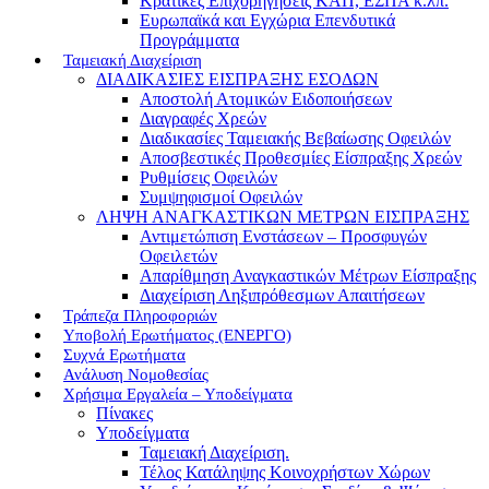
Κρατικές Επιχορηγήσεις ΚΑΠ, ΕΣΠΑ κ.λπ.
Ευρωπαϊκά και Εγχώρια Επενδυτικά
Προγράμματα
Ταμειακή Διαχείριση
ΔΙΑΔΙΚΑΣΙΕΣ ΕΙΣΠΡΑΞΗΣ ΕΣΟΔΩΝ
Αποστολή Ατομικών Ειδοποιήσεων
Διαγραφές Χρεών
Διαδικασίες Ταμειακής Βεβαίωσης Οφειλών
Αποσβεστικές Προθεσμίες Είσπραξης Χρεών
Ρυθμίσεις Οφειλών
Συμψηφισμοί Οφειλών
ΛΗΨΗ ΑΝΑΓΚΑΣΤΙΚΩΝ ΜΕΤΡΩΝ ΕΙΣΠΡΑΞΗΣ
Αντιμετώπιση Ενστάσεων – Προσφυγών
Οφειλετών
Απαρίθμηση Αναγκαστικών Μέτρων Είσπραξης
Διαχείριση Ληξιπρόθεσμων Απαιτήσεων
Τράπεζα Πληροφοριών
Υποβολή Ερωτήματος (ΕΝΕΡΓΟ)
Συχνά Ερωτήματα
Ανάλυση Νομοθεσίας
Χρήσιμα Εργαλεία – Υποδείγματα
Πίνακες
Υποδείγματα
Ταμειακή Διαχείριση.
Τέλος Κατάληψης Κοινοχρήστων Χώρων