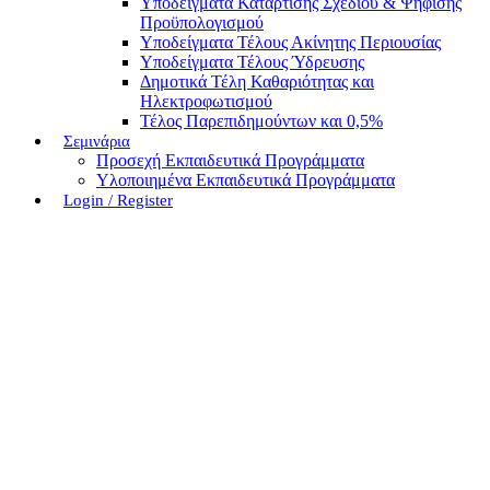
Υποδείγματα Κατάρτισης Σχεδίου & Ψήφισης
Προϋπολογισμού
Υποδείγματα Τέλους Ακίνητης Περιουσίας
Υποδείγματα Τέλους Ύδρευσης
Δημοτικά Τέλη Καθαριότητας και
Ηλεκτροφωτισμού
Τέλος Παρεπιδημούντων και 0,5%
Σεμινάρια
Προσεχή Εκπαιδευτικά Προγράμματα
Υλοποιημένα Εκπαιδευτικά Προγράμματα
Login / Register