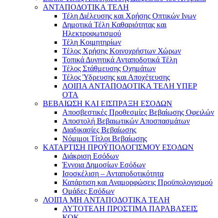
ΑΝΤΑΠΟΔΟΤΙΚΑ ΤΕΛΗ
Τέλη Διέλευσης και Χρήσης Οπτικών Ινων
Δημοτικά Τέλη Καθαριότητας και
Ηλεκτροφωτισμού
Τέλη Κοιμητηρίων
Τέλος Χρήσης Κοινοχρήστων Χώρων
Τοπικά Δυνητικά Ανταποδοτικά Τέλη
Τέλος Στάθμευσης Οχημάτων
Τέλος Ύδρευσης και Αποχέτευσης
ΛΟΙΠΑ ΑΝΤΑΠΟΔΟΤΙΚΑ ΤΕΛΗ ΥΠΕΡ
ΟΤΑ
ΒΕΒΑΙΩΣΗ ΚΑΙ ΕΙΣΠΡΑΞΗ ΕΣΟΔΩΝ
Αποσβεστικές Προθεσμίες Βεβαίωσης Οφειλών
Αποστολή Βεβαιωτικών Αποσπασμάτων
Διαδικασίες Βεβαίωσης
Νόμιμοι Τίτλοι Βεβαίωσης
ΚΑΤΑΡΤΙΣΗ ΠΡΟΫΠΟΛΟΓΙΣΜΟΥ ΕΣΟΔΩΝ
Διάκριση Εσόδων
Έννοια Δημοσίων Εσόδων
Ισοσκέλιση – Ανταποδοτικότητα
Κατάρτιση και Αναμορφώσεις Προϋπολογισμού
Ομάδες Εσόδων
ΛΟΙΠΑ ΜΗ ΑΝΤΑΠΟΔΟΤΙΚΑ ΤΕΛΗ
ΑΥΤΟΤΕΛΗ ΠΡΟΣΤΙΜΑ ΠΑΡΑΒΑΣΕΙΣ
ΚΟΚ