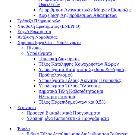
Οφειλετών
Απαρίθμηση Αναγκαστικών Μέτρων Είσπραξης
Διαχείριση Ληξιπρόθεσμων Απαιτήσεων
Τράπεζα Πληροφοριών
Υποβολή Ερωτήματος (ΕΝΕΡΓΟ)
Συχνά Ερωτήματα
Ανάλυση Νομοθεσίας
Χρήσιμα Εργαλεία – Υποδείγματα
Πίνακες
Υποδείγματα
Ταμειακή Διαχείριση.
Τέλος Κατάληψης Κοινοχρήστων Χώρων
Υποδείγματα Κατάρτισης Σχεδίου & Ψήφισης
Προϋπολογισμού
Υποδείγματα Τέλους Ακίνητης Περιουσίας
Υποδείγματα Τέλους Ύδρευσης
Δημοτικά Τέλη Καθαριότητας και
Ηλεκτροφωτισμού
Τέλος Παρεπιδημούντων και 0,5%
Σεμινάρια
Προσεχή Εκπαιδευτικά Προγράμματα
Υλοποιημένα Εκπαιδευτικά Προγράμματα
Έσοδα
Ειδικό Τέλος Αποθήκευσης Διοξειδίου του Άνθρακα