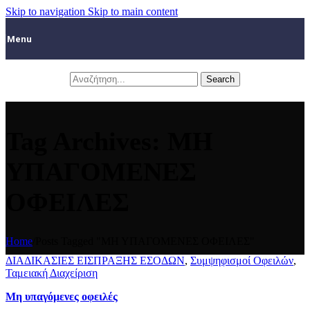
Skip to navigation
Skip to main content
Menu
Search
Tag Archives: ΜΗ
ΥΠΑΓΟΜΕΝΕΣ
ΟΦΕΙΛΕΣ
Home
/
Posts Tagged "ΜΗ ΥΠΑΓΟΜΕΝΕΣ ΟΦΕΙΛΕΣ"
ΔΙΑΔΙΚΑΣΙΕΣ ΕΙΣΠΡΑΞΗΣ ΕΣΟΔΩΝ
,
Συμψηφισμοί Οφειλών
,
Ταμειακή Διαχείριση
Μη υπαγόμενες οφειλές