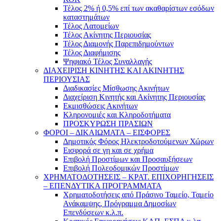
Τέλος 2% ή 0,5% επί των ακαθαρίστων εσόδων
καταστημάτων
Τέλος Λατομείων
Τέλος Ακίνητης Περιουσίας
Τέλος Διαμονής Παρεπιδημούντων
Τέλος Διαφήμισης
Ψηφιακό Τέλος Συναλλαγής
ΔΙΑΧΕΙΡΙΣΗ ΚΙΝΗΤΗΣ ΚΑΙ ΑΚΙΝΗΤΗΣ
ΠΕΡΙΟΥΣΙΑΣ
Διαδικασίες Μίσθωσης Ακινήτων
Διαχείριση Κινητής και Ακίνητης Περιουσίας
Εκμισθώσεις Ακινήτων
Κληρονομιές και Κληροδοτήματα
ΠΡΟΣΚΥΡΩΣΗ ΠΡΑΣΙΩΝ
ΦΟΡΟΙ – ΔΙΚΑΙΩΜΑΤΑ – ΕΙΣΦΟΡΕΣ
Δημοτικός Φόρος Ηλεκτροδοτούμενων Χώρων
Εισφορά σε γη και σε χρήμα
Επιβολή Προστίμων και Προσαυξήσεων
Επιβολή Πολεοδομικών Προστίμων
ΧΡΗΜΑΤΟΔΟΤΗΣΕΙΣ – ΚΡΑΤ. ΕΠΙΧΟΡΗΓΗΣΕΙΣ
– ΕΠΕΝΔΥΤΙΚΑ ΠΡΟΓΡΑΜΜΑΤΑ
Χρηματοδοτήσεις από Πράσινο Ταμείο, Ταμείο
Ανάκαμψης, Πρόγραμμα Δημοσίων
Επενδύσεων κ.λ.π.