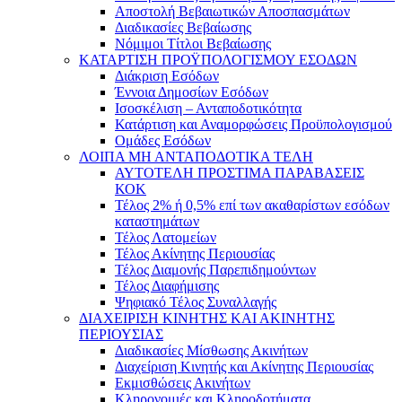
Αποστολή Βεβαιωτικών Αποσπασμάτων
Διαδικασίες Βεβαίωσης
Νόμιμοι Τίτλοι Βεβαίωσης
ΚΑΤΑΡΤΙΣΗ ΠΡΟΫΠΟΛΟΓΙΣΜΟΥ ΕΣΟΔΩΝ
Διάκριση Εσόδων
Έννοια Δημοσίων Εσόδων
Ισοσκέλιση – Ανταποδοτικότητα
Κατάρτιση και Αναμορφώσεις Προϋπολογισμού
Ομάδες Εσόδων
ΛΟΙΠΑ ΜΗ ΑΝΤΑΠΟΔΟΤΙΚΑ ΤΕΛΗ
ΑΥΤΟΤΕΛΗ ΠΡΟΣΤΙΜΑ ΠΑΡΑΒΑΣΕΙΣ
ΚΟΚ
Τέλος 2% ή 0,5% επί των ακαθαρίστων εσόδων
καταστημάτων
Τέλος Λατομείων
Τέλος Ακίνητης Περιουσίας
Τέλος Διαμονής Παρεπιδημούντων
Τέλος Διαφήμισης
Ψηφιακό Τέλος Συναλλαγής
ΔΙΑΧΕΙΡΙΣΗ ΚΙΝΗΤΗΣ ΚΑΙ ΑΚΙΝΗΤΗΣ
ΠΕΡΙΟΥΣΙΑΣ
Διαδικασίες Μίσθωσης Ακινήτων
Διαχείριση Κινητής και Ακίνητης Περιουσίας
Εκμισθώσεις Ακινήτων
Κληρονομιές και Κληροδοτήματα