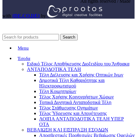
All rights reserved / Made
with
{DE.CO.DE}
by
Search
Menu
Έσοδα
Ειδικό Τέλος Αποθήκευσης Διοξειδίου του Άνθρακα
ΑΝΤΑΠΟΔΟΤΙΚΑ ΤΕΛΗ
Τέλη Διέλευσης και Χρήσης Οπτικών Ινων
Δημοτικά Τέλη Καθαριότητας και
Ηλεκτροφωτισμού
Τέλη Κοιμητηρίων
Τέλος Χρήσης Κοινοχρήστων Χώρων
Τοπικά Δυνητικά Ανταποδοτικά Τέλη
Τέλος Στάθμευσης Οχημάτων
Τέλος Ύδρευσης και Αποχέτευσης
ΛΟΙΠΑ ΑΝΤΑΠΟΔΟΤΙΚΑ ΤΕΛΗ ΥΠΕΡ
ΟΤΑ
ΒΕΒΑΙΩΣΗ ΚΑΙ ΕΙΣΠΡΑΞΗ ΕΣΟΔΩΝ
Αποσβεστικές Προθεσμίες Βεβαίωσης Οφειλών