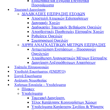
Ευρωπαϊκά και Εγχώρια Επενδυτικά
Προγράμματα
Ταμειακή Διαχείριση
ΔΙΑΔΙΚΑΣΙΕΣ ΕΙΣΠΡΑΞΗΣ ΕΣΟΔΩΝ
Αποστολή Ατομικών Ειδοποιήσεων
Διαγραφές Χρεών
Διαδικασίες Ταμειακής Βεβαίωσης Οφειλών
Αποσβεστικές Προθεσμίες Είσπραξης Χρεών
Ρυθμίσεις Οφειλών
Συμψηφισμοί Οφειλών
ΛΗΨΗ ΑΝΑΓΚΑΣΤΙΚΩΝ ΜΕΤΡΩΝ ΕΙΣΠΡΑΞΗΣ
Αντιμετώπιση Ενστάσεων – Προσφυγών
Οφειλετών
Απαρίθμηση Αναγκαστικών Μέτρων Είσπραξης
Διαχείριση Ληξιπρόθεσμων Απαιτήσεων
Τράπεζα Πληροφοριών
Υποβολή Ερωτήματος (ΕΝΕΡΓΟ)
Συχνά Ερωτήματα
Ανάλυση Νομοθεσίας
Χρήσιμα Εργαλεία – Υποδείγματα
Πίνακες
Υποδείγματα
Ταμειακή Διαχείριση.
Τέλος Κατάληψης Κοινοχρήστων Χώρων
Υποδείγματα Κατάρτισης Σχεδίου & Ψήφισης