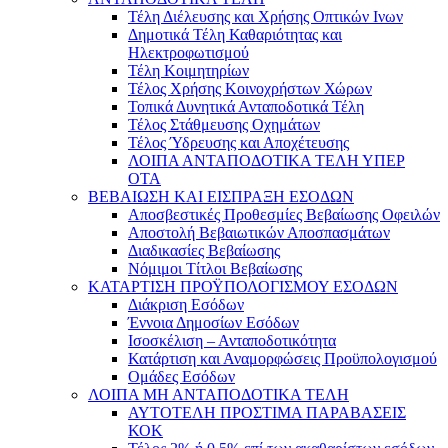
Τέλη Διέλευσης και Χρήσης Οπτικών Ινων
Δημοτικά Τέλη Καθαριότητας και
Ηλεκτροφωτισμού
Τέλη Κοιμητηρίων
Τέλος Χρήσης Κοινοχρήστων Χώρων
Τοπικά Δυνητικά Ανταποδοτικά Τέλη
Τέλος Στάθμευσης Οχημάτων
Τέλος Ύδρευσης και Αποχέτευσης
ΛΟΙΠΑ ΑΝΤΑΠΟΔΟΤΙΚΑ ΤΕΛΗ ΥΠΕΡ
ΟΤΑ
ΒΕΒΑΙΩΣΗ ΚΑΙ ΕΙΣΠΡΑΞΗ ΕΣΟΔΩΝ
Αποσβεστικές Προθεσμίες Βεβαίωσης Οφειλών
Αποστολή Βεβαιωτικών Αποσπασμάτων
Διαδικασίες Βεβαίωσης
Νόμιμοι Τίτλοι Βεβαίωσης
ΚΑΤΑΡΤΙΣΗ ΠΡΟΫΠΟΛΟΓΙΣΜΟΥ ΕΣΟΔΩΝ
Διάκριση Εσόδων
Έννοια Δημοσίων Εσόδων
Ισοσκέλιση – Ανταποδοτικότητα
Κατάρτιση και Αναμορφώσεις Προϋπολογισμού
Ομάδες Εσόδων
ΛΟΙΠΑ ΜΗ ΑΝΤΑΠΟΔΟΤΙΚΑ ΤΕΛΗ
ΑΥΤΟΤΕΛΗ ΠΡΟΣΤΙΜΑ ΠΑΡΑΒΑΣΕΙΣ
ΚΟΚ