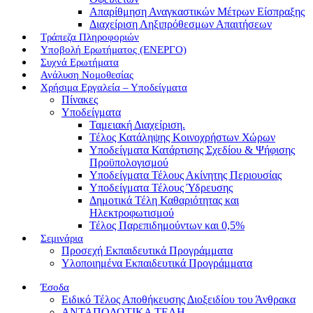
Απαρίθμηση Αναγκαστικών Μέτρων Είσπραξης
Διαχείριση Ληξιπρόθεσμων Απαιτήσεων
Τράπεζα Πληροφοριών
Υποβολή Ερωτήματος (ΕΝΕΡΓΟ)
Συχνά Ερωτήματα
Ανάλυση Νομοθεσίας
Χρήσιμα Εργαλεία – Υποδείγματα
Πίνακες
Υποδείγματα
Ταμειακή Διαχείριση.
Τέλος Κατάληψης Κοινοχρήστων Χώρων
Υποδείγματα Κατάρτισης Σχεδίου & Ψήφισης
Προϋπολογισμού
Υποδείγματα Τέλους Ακίνητης Περιουσίας
Υποδείγματα Τέλους Ύδρευσης
Δημοτικά Τέλη Καθαριότητας και
Ηλεκτροφωτισμού
Τέλος Παρεπιδημούντων και 0,5%
Σεμινάρια
Προσεχή Εκπαιδευτικά Προγράμματα
Υλοποιημένα Εκπαιδευτικά Προγράμματα
Έσοδα
Ειδικό Τέλος Αποθήκευσης Διοξειδίου του Άνθρακα
ΑΝΤΑΠΟΔΟΤΙΚΑ ΤΕΛΗ