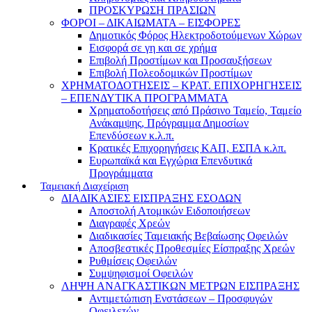
ΠΡΟΣΚΥΡΩΣΗ ΠΡΑΣΙΩΝ
ΦΟΡΟΙ – ΔΙΚΑΙΩΜΑΤΑ – ΕΙΣΦΟΡΕΣ
Δημοτικός Φόρος Ηλεκτροδοτούμενων Χώρων
Εισφορά σε γη και σε χρήμα
Επιβολή Προστίμων και Προσαυξήσεων
Επιβολή Πολεοδομικών Προστίμων
ΧΡΗΜΑΤΟΔΟΤΗΣΕΙΣ – ΚΡΑΤ. ΕΠΙΧΟΡΗΓΗΣΕΙΣ
– ΕΠΕΝΔΥΤΙΚΑ ΠΡΟΓΡΑΜΜΑΤΑ
Χρηματοδοτήσεις από Πράσινο Ταμείο, Ταμείο
Ανάκαμψης, Πρόγραμμα Δημοσίων
Επενδύσεων κ.λ.π.
Κρατικές Επιχορηγήσεις ΚΑΠ, ΕΣΠΑ κ.λπ.
Ευρωπαϊκά και Εγχώρια Επενδυτικά
Προγράμματα
Ταμειακή Διαχείριση
ΔΙΑΔΙΚΑΣΙΕΣ ΕΙΣΠΡΑΞΗΣ ΕΣΟΔΩΝ
Αποστολή Ατομικών Ειδοποιήσεων
Διαγραφές Χρεών
Διαδικασίες Ταμειακής Βεβαίωσης Οφειλών
Αποσβεστικές Προθεσμίες Είσπραξης Χρεών
Ρυθμίσεις Οφειλών
Συμψηφισμοί Οφειλών
ΛΗΨΗ ΑΝΑΓΚΑΣΤΙΚΩΝ ΜΕΤΡΩΝ ΕΙΣΠΡΑΞΗΣ
Αντιμετώπιση Ενστάσεων – Προσφυγών
Οφειλετών