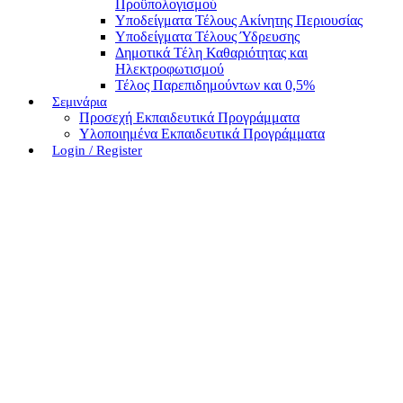
Προϋπολογισμού
Υποδείγματα Τέλους Ακίνητης Περιουσίας
Υποδείγματα Τέλους Ύδρευσης
Δημοτικά Τέλη Καθαριότητας και
Ηλεκτροφωτισμού
Τέλος Παρεπιδημούντων και 0,5%
Σεμινάρια
Προσεχή Εκπαιδευτικά Προγράμματα
Υλοποιημένα Εκπαιδευτικά Προγράμματα
Login / Register