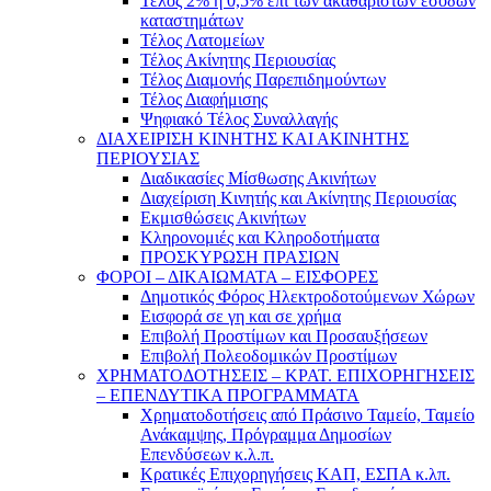
Τέλος 2% ή 0,5% επί των ακαθαρίστων εσόδων
καταστημάτων
Τέλος Λατομείων
Τέλος Ακίνητης Περιουσίας
Τέλος Διαμονής Παρεπιδημούντων
Τέλος Διαφήμισης
Ψηφιακό Τέλος Συναλλαγής
ΔΙΑΧΕΙΡΙΣΗ ΚΙΝΗΤΗΣ ΚΑΙ ΑΚΙΝΗΤΗΣ
ΠΕΡΙΟΥΣΙΑΣ
Διαδικασίες Μίσθωσης Ακινήτων
Διαχείριση Κινητής και Ακίνητης Περιουσίας
Εκμισθώσεις Ακινήτων
Κληρονομιές και Κληροδοτήματα
ΠΡΟΣΚΥΡΩΣΗ ΠΡΑΣΙΩΝ
ΦΟΡΟΙ – ΔΙΚΑΙΩΜΑΤΑ – ΕΙΣΦΟΡΕΣ
Δημοτικός Φόρος Ηλεκτροδοτούμενων Χώρων
Εισφορά σε γη και σε χρήμα
Επιβολή Προστίμων και Προσαυξήσεων
Επιβολή Πολεοδομικών Προστίμων
ΧΡΗΜΑΤΟΔΟΤΗΣΕΙΣ – ΚΡΑΤ. ΕΠΙΧΟΡΗΓΗΣΕΙΣ
– ΕΠΕΝΔΥΤΙΚΑ ΠΡΟΓΡΑΜΜΑΤΑ
Χρηματοδοτήσεις από Πράσινο Ταμείο, Ταμείο
Ανάκαμψης, Πρόγραμμα Δημοσίων
Επενδύσεων κ.λ.π.
Κρατικές Επιχορηγήσεις ΚΑΠ, ΕΣΠΑ κ.λπ.