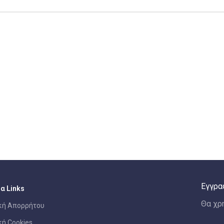
Εγγρα
α Links
Θα χρ
κή Απορρήτου
κή Cookies