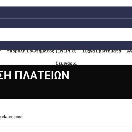
ν
Υποβολή Ερωτήματος (ΕΝΕΡΓΟ)
Συχνά Ερωτήματα
Α
Σεμινάρια
ΗΣΗ ΠΛΑΤΕΙΩΝ
 related post.