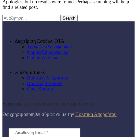
Apologies, but no results were found. Perhaps searching will help
find a related post.
Search
Διαχείριση Εσόδων ΟΤΑ
Τράπεζα πληροφοριών
Φόρμα Επικοινωνίας
Online Webinars
Χρήσιμα Links
Πολιτική Απορρήτου
Πολιτική Cookies
Όροι Χρήσης
Εγγραφείτε στο ενημερωτικό μας δελτίο!
Θα χρησιμοποιηθεί σύμφωνα με την
Πολιτική Απορρήτου