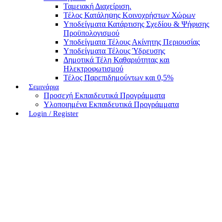
Ταμειακή Διαχείριση.
Τέλος Κατάληψης Κοινοχρήστων Χώρων
Υποδείγματα Κατάρτισης Σχεδίου & Ψήφισης
Προϋπολογισμού
Υποδείγματα Τέλους Ακίνητης Περιουσίας
Υποδείγματα Τέλους Ύδρευσης
Δημοτικά Τέλη Καθαριότητας και
Ηλεκτροφωτισμού
Τέλος Παρεπιδημούντων και 0,5%
Σεμινάρια
Προσεχή Εκπαιδευτικά Προγράμματα
Υλοποιημένα Εκπαιδευτικά Προγράμματα
Login / Register