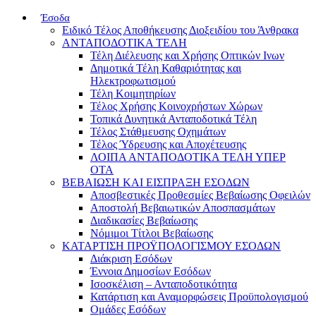
Έσοδα
Ειδικό Τέλος Αποθήκευσης Διοξειδίου του Άνθρακα
ΑΝΤΑΠΟΔΟΤΙΚΑ ΤΕΛΗ
Τέλη Διέλευσης και Χρήσης Οπτικών Ινων
Δημοτικά Τέλη Καθαριότητας και
Ηλεκτροφωτισμού
Τέλη Κοιμητηρίων
Τέλος Χρήσης Κοινοχρήστων Χώρων
Τοπικά Δυνητικά Ανταποδοτικά Τέλη
Τέλος Στάθμευσης Οχημάτων
Τέλος Ύδρευσης και Αποχέτευσης
ΛΟΙΠΑ ΑΝΤΑΠΟΔΟΤΙΚΑ ΤΕΛΗ ΥΠΕΡ
ΟΤΑ
ΒΕΒΑΙΩΣΗ ΚΑΙ ΕΙΣΠΡΑΞΗ ΕΣΟΔΩΝ
Αποσβεστικές Προθεσμίες Βεβαίωσης Οφειλών
Αποστολή Βεβαιωτικών Αποσπασμάτων
Διαδικασίες Βεβαίωσης
Νόμιμοι Τίτλοι Βεβαίωσης
ΚΑΤΑΡΤΙΣΗ ΠΡΟΫΠΟΛΟΓΙΣΜΟΥ ΕΣΟΔΩΝ
Διάκριση Εσόδων
Έννοια Δημοσίων Εσόδων
Ισοσκέλιση – Ανταποδοτικότητα
Κατάρτιση και Αναμορφώσεις Προϋπολογισμού
Ομάδες Εσόδων