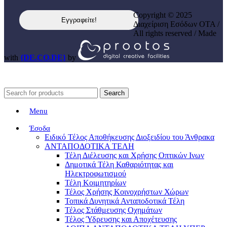
Copyright © 2025
Διαχείριση Εσόδων ΟΤΑ /
All rights reserved / Made
with
{DE.CO.DE}
by
Search
Menu
Έσοδα
Ειδικό Τέλος Αποθήκευσης Διοξειδίου του Άνθρακα
ΑΝΤΑΠΟΔΟΤΙΚΑ ΤΕΛΗ
Τέλη Διέλευσης και Χρήσης Οπτικών Ινων
Δημοτικά Τέλη Καθαριότητας και
Ηλεκτροφωτισμού
Τέλη Κοιμητηρίων
Τέλος Χρήσης Κοινοχρήστων Χώρων
Τοπικά Δυνητικά Ανταποδοτικά Τέλη
Τέλος Στάθμευσης Οχημάτων
Τέλος Ύδρευσης και Αποχέτευσης