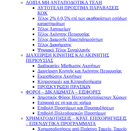
ΛΟΙΠΑ ΜΗ ΑΝΤΑΠΟΔΟΤΙΚΑ ΤΕΛΗ
ΑΥΤΟΤΕΛΗ ΠΡΟΣΤΙΜΑ ΠΑΡΑΒΑΣΕΙΣ
ΚΟΚ
Τέλος 2% ή 0,5% επί των ακαθαρίστων εσόδων
καταστημάτων
Τέλος Λατομείων
Τέλος Ακίνητης Περιουσίας
Τέλος Διαμονής Παρεπιδημούντων
Τέλος Διαφήμισης
Ψηφιακό Τέλος Συναλλαγής
ΔΙΑΧΕΙΡΙΣΗ ΚΙΝΗΤΗΣ ΚΑΙ ΑΚΙΝΗΤΗΣ
ΠΕΡΙΟΥΣΙΑΣ
Διαδικασίες Μίσθωσης Ακινήτων
Διαχείριση Κινητής και Ακίνητης Περιουσίας
Εκμισθώσεις Ακινήτων
Κληρονομιές και Κληροδοτήματα
ΠΡΟΣΚΥΡΩΣΗ ΠΡΑΣΙΩΝ
ΦΟΡΟΙ – ΔΙΚΑΙΩΜΑΤΑ – ΕΙΣΦΟΡΕΣ
Δημοτικός Φόρος Ηλεκτροδοτούμενων Χώρων
Εισφορά σε γη και σε χρήμα
Επιβολή Προστίμων και Προσαυξήσεων
Επιβολή Πολεοδομικών Προστίμων
ΧΡΗΜΑΤΟΔΟΤΗΣΕΙΣ – ΚΡΑΤ. ΕΠΙΧΟΡΗΓΗΣΕΙΣ
– ΕΠΕΝΔΥΤΙΚΑ ΠΡΟΓΡΑΜΜΑΤΑ
Χρηματοδοτήσεις από Πράσινο Ταμείο, Ταμείο