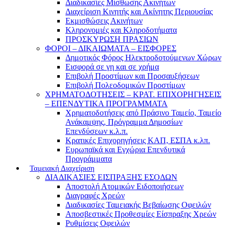
Διαδικασίες Μίσθωσης Ακινήτων
Διαχείριση Κινητής και Ακίνητης Περιουσίας
Εκμισθώσεις Ακινήτων
Κληρονομιές και Κληροδοτήματα
ΠΡΟΣΚΥΡΩΣΗ ΠΡΑΣΙΩΝ
ΦΟΡΟΙ – ΔΙΚΑΙΩΜΑΤΑ – ΕΙΣΦΟΡΕΣ
Δημοτικός Φόρος Ηλεκτροδοτούμενων Χώρων
Εισφορά σε γη και σε χρήμα
Επιβολή Προστίμων και Προσαυξήσεων
Επιβολή Πολεοδομικών Προστίμων
ΧΡΗΜΑΤΟΔΟΤΗΣΕΙΣ – ΚΡΑΤ. ΕΠΙΧΟΡΗΓΗΣΕΙΣ
– ΕΠΕΝΔΥΤΙΚΑ ΠΡΟΓΡΑΜΜΑΤΑ
Χρηματοδοτήσεις από Πράσινο Ταμείο, Ταμείο
Ανάκαμψης, Πρόγραμμα Δημοσίων
Επενδύσεων κ.λ.π.
Κρατικές Επιχορηγήσεις ΚΑΠ, ΕΣΠΑ κ.λπ.
Ευρωπαϊκά και Εγχώρια Επενδυτικά
Προγράμματα
Ταμειακή Διαχείριση
ΔΙΑΔΙΚΑΣΙΕΣ ΕΙΣΠΡΑΞΗΣ ΕΣΟΔΩΝ
Αποστολή Ατομικών Ειδοποιήσεων
Διαγραφές Χρεών
Διαδικασίες Ταμειακής Βεβαίωσης Οφειλών
Αποσβεστικές Προθεσμίες Είσπραξης Χρεών
Ρυθμίσεις Οφειλών