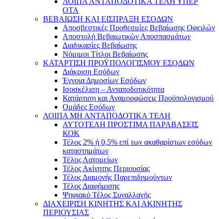
ΛΟΙΠΑ ΑΝΤΑΠΟΔΟΤΙΚΑ ΤΕΛΗ ΥΠΕΡ
ΟΤΑ
ΒΕΒΑΙΩΣΗ ΚΑΙ ΕΙΣΠΡΑΞΗ ΕΣΟΔΩΝ
Αποσβεστικές Προθεσμίες Βεβαίωσης Οφειλών
Αποστολή Βεβαιωτικών Αποσπασμάτων
Διαδικασίες Βεβαίωσης
Νόμιμοι Τίτλοι Βεβαίωσης
ΚΑΤΑΡΤΙΣΗ ΠΡΟΫΠΟΛΟΓΙΣΜΟΥ ΕΣΟΔΩΝ
Διάκριση Εσόδων
Έννοια Δημοσίων Εσόδων
Ισοσκέλιση – Ανταποδοτικότητα
Κατάρτιση και Αναμορφώσεις Προϋπολογισμού
Ομάδες Εσόδων
ΛΟΙΠΑ ΜΗ ΑΝΤΑΠΟΔΟΤΙΚΑ ΤΕΛΗ
ΑΥΤΟΤΕΛΗ ΠΡΟΣΤΙΜΑ ΠΑΡΑΒΑΣΕΙΣ
ΚΟΚ
Τέλος 2% ή 0,5% επί των ακαθαρίστων εσόδων
καταστημάτων
Τέλος Λατομείων
Τέλος Ακίνητης Περιουσίας
Τέλος Διαμονής Παρεπιδημούντων
Τέλος Διαφήμισης
Ψηφιακό Τέλος Συναλλαγής
ΔΙΑΧΕΙΡΙΣΗ ΚΙΝΗΤΗΣ ΚΑΙ ΑΚΙΝΗΤΗΣ
ΠΕΡΙΟΥΣΙΑΣ