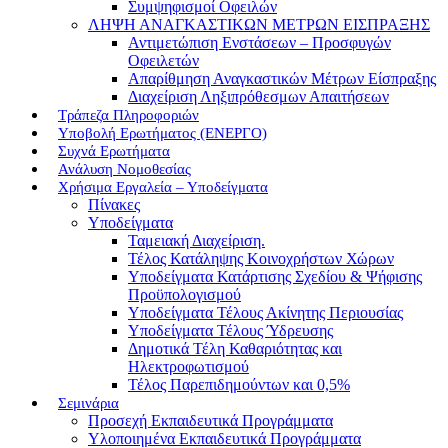
Συμψηφισμοί Οφειλών
ΛΗΨΗ ΑΝΑΓΚΑΣΤΙΚΩΝ ΜΕΤΡΩΝ ΕΙΣΠΡΑΞΗΣ
Αντιμετώπιση Ενστάσεων – Προσφυγών
Οφειλετών
Απαρίθμηση Αναγκαστικών Μέτρων Είσπραξης
Διαχείριση Ληξιπρόθεσμων Απαιτήσεων
Τράπεζα Πληροφοριών
Υποβολή Ερωτήματος (ΕΝΕΡΓΟ)
Συχνά Ερωτήματα
Ανάλυση Νομοθεσίας
Χρήσιμα Εργαλεία – Υποδείγματα
Πίνακες
Υποδείγματα
Ταμειακή Διαχείριση.
Τέλος Κατάληψης Κοινοχρήστων Χώρων
Υποδείγματα Κατάρτισης Σχεδίου & Ψήφισης
Προϋπολογισμού
Υποδείγματα Τέλους Ακίνητης Περιουσίας
Υποδείγματα Τέλους Ύδρευσης
Δημοτικά Τέλη Καθαριότητας και
Ηλεκτροφωτισμού
Τέλος Παρεπιδημούντων και 0,5%
Σεμινάρια
Προσεχή Εκπαιδευτικά Προγράμματα
Υλοποιημένα Εκπαιδευτικά Προγράμματα