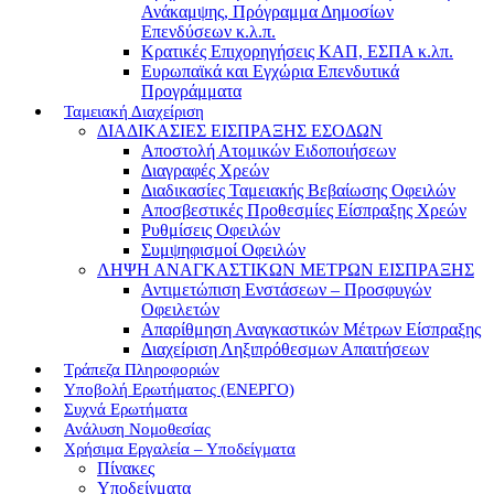
Ανάκαμψης, Πρόγραμμα Δημοσίων
Επενδύσεων κ.λ.π.
Κρατικές Επιχορηγήσεις ΚΑΠ, ΕΣΠΑ κ.λπ.
Ευρωπαϊκά και Εγχώρια Επενδυτικά
Προγράμματα
Ταμειακή Διαχείριση
ΔΙΑΔΙΚΑΣΙΕΣ ΕΙΣΠΡΑΞΗΣ ΕΣΟΔΩΝ
Αποστολή Ατομικών Ειδοποιήσεων
Διαγραφές Χρεών
Διαδικασίες Ταμειακής Βεβαίωσης Οφειλών
Αποσβεστικές Προθεσμίες Είσπραξης Χρεών
Ρυθμίσεις Οφειλών
Συμψηφισμοί Οφειλών
ΛΗΨΗ ΑΝΑΓΚΑΣΤΙΚΩΝ ΜΕΤΡΩΝ ΕΙΣΠΡΑΞΗΣ
Αντιμετώπιση Ενστάσεων – Προσφυγών
Οφειλετών
Απαρίθμηση Αναγκαστικών Μέτρων Είσπραξης
Διαχείριση Ληξιπρόθεσμων Απαιτήσεων
Τράπεζα Πληροφοριών
Υποβολή Ερωτήματος (ΕΝΕΡΓΟ)
Συχνά Ερωτήματα
Ανάλυση Νομοθεσίας
Χρήσιμα Εργαλεία – Υποδείγματα
Πίνακες
Υποδείγματα